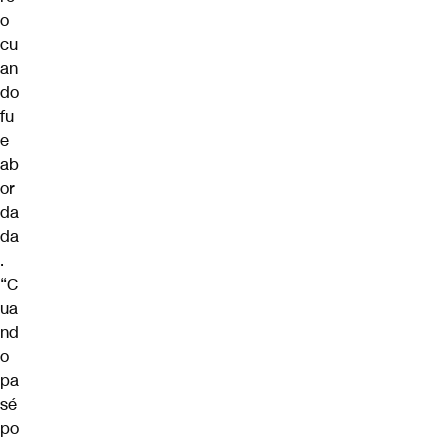
o
cu
an
do
fu
e
ab
or
da
da
.
“C
ua
nd
o
pa
sé
po