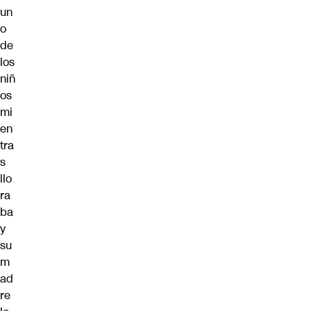
un
o
de
los
niñ
os
mi
en
tra
s
llo
ra
ba
y
su
m
ad
re