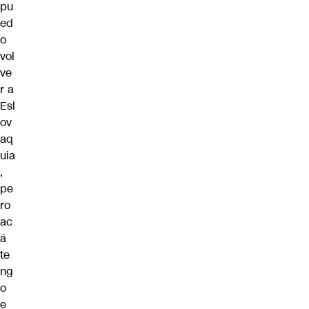
pu
ed
o
vol
ve
r a
Esl
ov
aq
uia
,
pe
ro
ac
á
te
ng
o
e