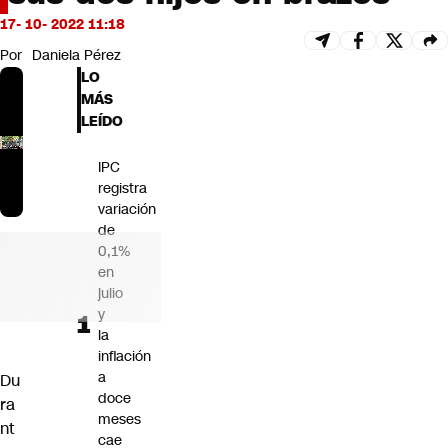
Futuro 360
17- 10- 2022 11:18
Opinión
Por
Daniela Pérez
LO
MÁS
LEÍDO
IPC
registra
variación
de
0,1%
en
julio
y
la
inflación
a
Du
doce
ra
meses
nt
cae