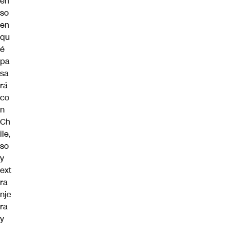
en
so
en
qu
é
pa
sa
rá
co
n
Ch
ile,
so
y
ext
ra
nje
ra
y