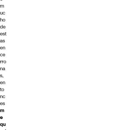
m
uc
ho
de
est
as
en
ce
rro
na
s,
en
to
nc
es
m
e
qu