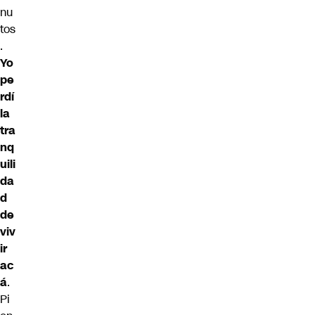
nu
tos
.
Yo
pe
rdí
la
tra
nq
uili
da
d
de
viv
ir
ac
á
.
Pi