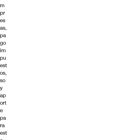
m
pr
es
as,
pa
go
im
pu
est
os,
so
y
ap
ort
e
pa
ra
est