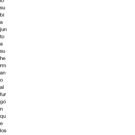
lo
su
bí
a
jun
to
a
su
he
rm
an
o
al
fur
gó
n
qu
e
los