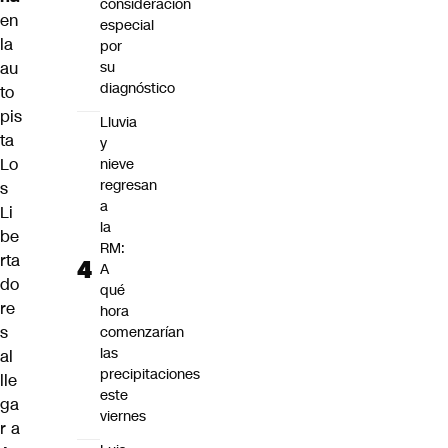
consideración
en
especial
la
por
au
su
diagnóstico
to
pis
Lluvia
ta
y
Lo
nieve
regresan
s
a
Li
la
be
RM:
rta
A
do
qué
re
hora
s
comenzarían
las
al
precipitaciones
lle
este
ga
viernes
r a