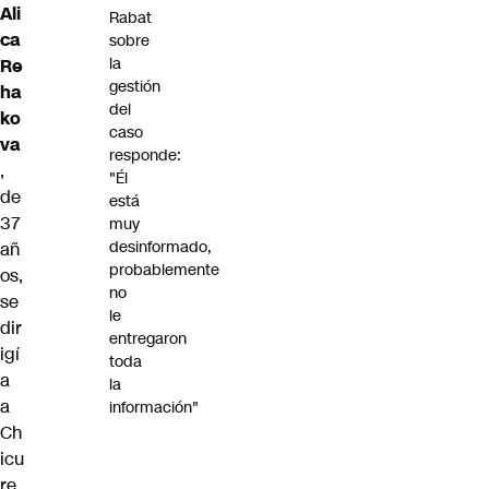
Ali
Rabat
ca
sobre
la
Re
gestión
ha
del
ko
caso
va
responde:
,
"Él
de
está
37
muy
desinformado,
añ
probablemente
os,
no
se
le
dir
entregaron
igí
toda
a
la
a
información"
Ch
icu
re