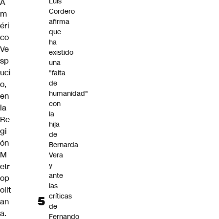
Luis
A
Cordero
m
afirma
éri
que
co
ha
Ve
existido
sp
una
uci
"falta
de
o,
humanidad"
en
con
la
la
Re
hija
gi
de
ón
Bernarda
M
Vera
y
etr
ante
op
las
olit
críticas
an
de
a.
Fernando