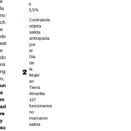
e
a
la
3,5%
no
Contraloría
ch
objeta
e
salida
de
anticipada
est
por
e
el
Día
do
de
mi
la
ng
Mujer
o,
en
un
Tierra
a
Amarilla:
m
127
funcionarios
ad
no
re
marcaron
y
salida
su