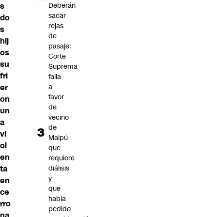
s
Deberán
sacar
do
rejas
s
de
hij
pasaje:
os
Corte
su
Suprema
fri
falla
er
a
favor
on
de
un
vecino
a
de
vi
Maipú
ol
que
en
requiere
ta
diálisis
y
en
que
ce
había
rro
pedido
na