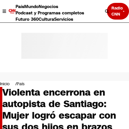
País
Mundo
Negocios
Radio
Podcast y Programas completos
CNN
Futuro 360
Cultura
Servicios
País
Mundo
Negocios
Inicio
País
Violenta encerrona en
Deportes
Programas completos
autopista de Santiago:
Cultura
Servicios
Mujer logró escapar con
Bits
CNN Data
sus dos hijos en brazos
CNN tiempo