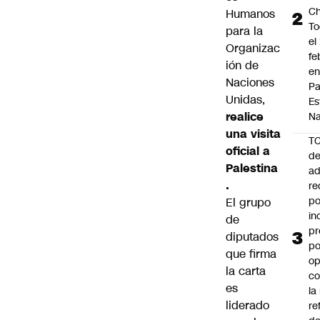
Ch
Humanos
To
para la
el
Organizac
fe
ión de
en
Naciones
P
Unidas,
Es
realice
Na
una visita
T
oficial a
de
Palestina
ad
.
re
po
El grupo
in
de
pr
diputados
po
que firma
op
la carta
co
es
la
liderado
re