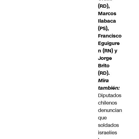
(RD),
Marcos
Ilabaca
(PS),
Francisco
Eguigure
n (RN) y
Jorge
Brito
(RD).
Mira
también:
Diputados
chilenos
denuncian
que
soldados
israelíes