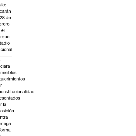
ile:
carán
 28 de
brero
 el
arque
tadio
cional
C
clara
misibles
querimientos
r
constitucionalidad
esentados
r la
osición
ntra
 mega
forma