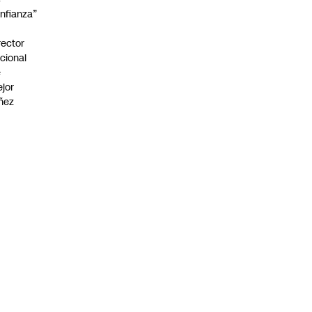
nfianza”
rector
cional
e
jor
ñez