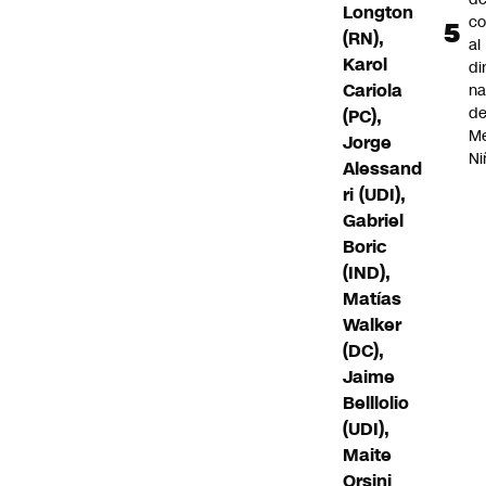
Longton
co
(RN),
al
Karol
di
Cariola
na
d
(PC),
Me
Jorge
Ni
Alessand
ri (UDI),
Gabriel
Boric
(IND),
Matías
Walker
(DC),
Jaime
Belllolio
(UDI),
Maite
Orsini