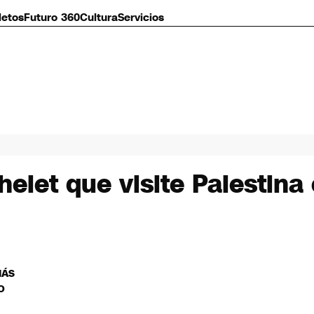
letos
Futuro 360
Cultura
Servicios
helet que visite Palestin
MÁS
O