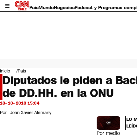
País
Mundo
Negocios
Podcast y Programas comp
País
Mundo
Inicio
País
Negocios
Diputados le piden a Bac
Deportes
de DD.HH. en la ONU
Programas completos
Cultura
Servicios
18- 10- 2018 15:04
Bits
Por
Joan Xavier Alemany
CNN Data
LO 
CNN tiempo
LEÍD
Futuro 360
Por medio
Opinión