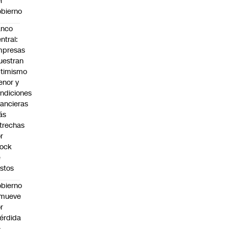
l
bierno
anco
ntral:
mpresas
estran
timismo
nor y
ndiciones
nancieras
ás
trechas
r
hock
e
stos
bierno
emueve
r
érdida
e