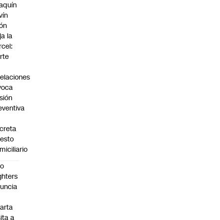
aquín
vín
ón
ja la
rcel:
rte
elaciones
voca
isión
eventiva
creta
resto
miciliario
oo
ghters
uncia
arta
sita a