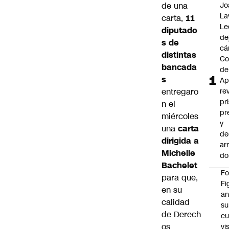
de una
Jo
La
carta,
11
Le
diputado
de
s de
cá
distintas
Co
bancada
de
s
Ap
entregaro
re
pr
n el
pr
miércoles
y
una
carta
de
dirigida a
ar
Michelle
do
Bachelet
F
para que,
Fi
en su
an
calidad
su
de Derech
cu
os
vi