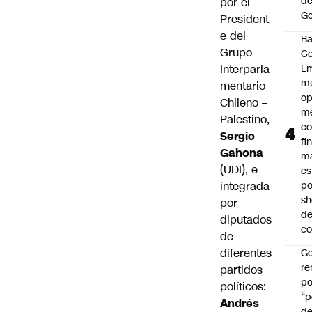
de
por el
Go
President
e del
B
Grupo
Ce
Interparla
E
mu
mentario
op
Chileno –
me
Palestino,
co
Sergio
fi
Gahona
m
(UDI), e
es
integrada
po
s
por
d
diputados
co
de
diferentes
Go
r
partidos
po
políticos:
“p
Andrés
d