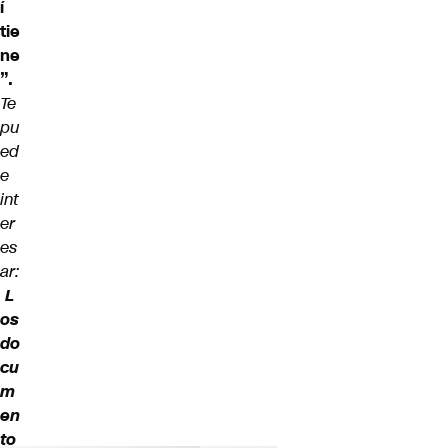
í
tie
ne
”.
Te
pu
ed
e
int
er
es
ar:
L
os
do
cu
m
en
to