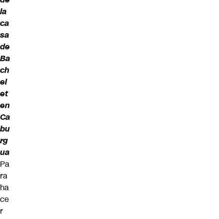
la
ca
sa
de
Ba
ch
el
et
en
Ca
bu
rg
ua
Pa
ra
ha
ce
r