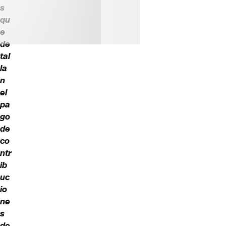
s
qu
e
de
tal
la
n
el
pa
go
de
co
ntr
ib
uc
io
ne
s
de