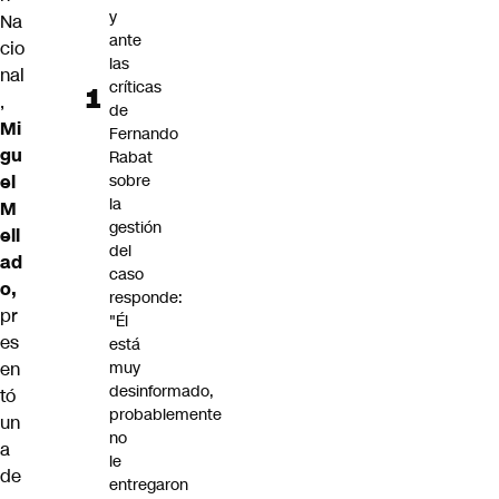
y
Na
ante
cio
las
nal
críticas
,
de
Mi
Fernando
gu
Rabat
el
sobre
la
M
gestión
ell
del
ad
caso
o,
responde:
pr
"Él
es
está
en
muy
desinformado,
tó
probablemente
un
no
a
le
de
entregaron