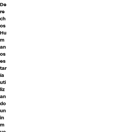
De
re
ch
os
Hu
m
an
os
es
tar
ía
uti
liz
an
do
un
in
m
ue