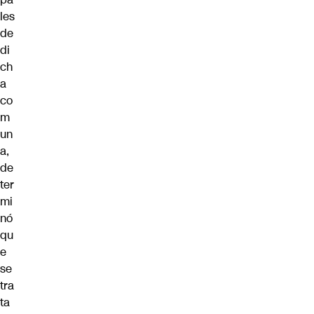
les
de
di
ch
a
co
m
un
a,
de
ter
mi
nó
qu
e
se
tra
ta