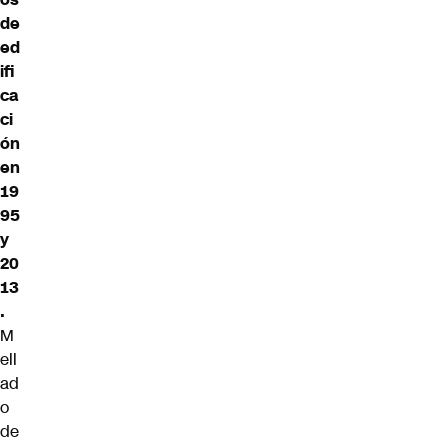
de
ed
ifi
ca
ci
ón
en
19
95
y
20
13
.
M
ell
ad
o
de