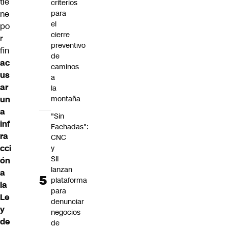
tie
criterios
ne
para
el
po
cierre
r
preventivo
fin
de
ac
caminos
us
a
ar
la
un
montaña
a
"Sin
inf
Fachadas":
ra
CNC
cci
y
SII
ón
lanzan
a
plataforma
la
para
Le
denunciar
y
negocios
de
de