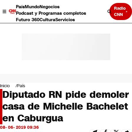
País
Mundo
Negocios
Radio
Podcast y Programas completos
CNN
Futuro 360
Cultura
Servicios
País
Mundo
Negocios
Inicio
País
Diputado RN pide demoler
Deportes
Programas completos
casa de Michelle Bachelet
Cultura
Servicios
en Caburgua
Bits
CNN Data
08- 06- 2019 09:36
CNN tiempo