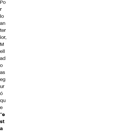
Po
r
lo
an
ter
ior,
M
ell
ad
o
as
eg
ur
ó
qu
e
“
e
st
a