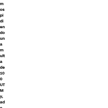
m
os
pi
di
en
do
un
a
m
ult
a
de
10
0
UT
M
y,
ad
e