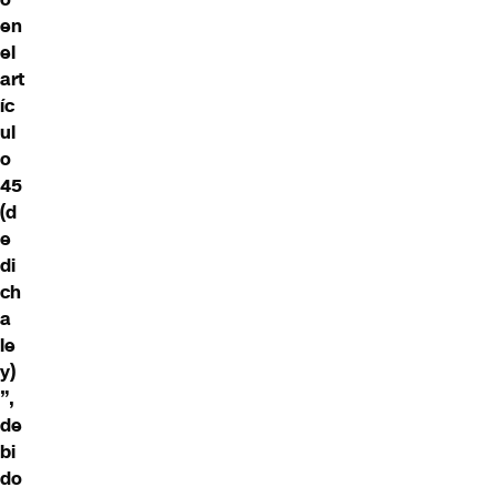
en
el
art
íc
ul
o
45
(d
e
di
ch
a
le
y)
”,
de
bi
do