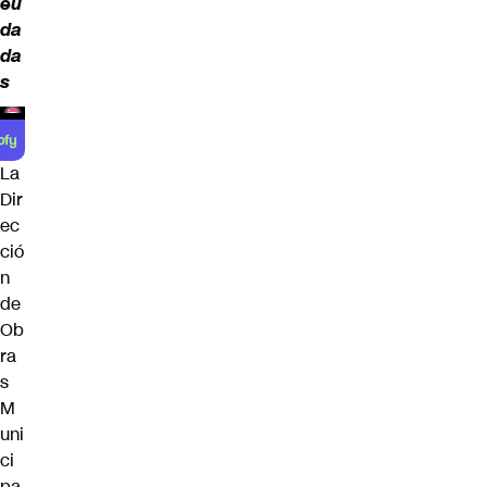
eu
da
da
s
La
Dir
ec
ció
n
de
Ob
ra
s
M
uni
ci
pa