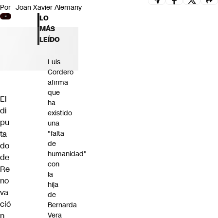
Por
Joan Xavier Alemany
Futuro 360
LO
Opinión
MÁS
LEÍDO
Luis
Cordero
afirma
que
El
ha
di
existido
pu
una
ta
"falta
de
do
humanidad"
de
con
Re
la
no
hija
va
de
ció
Bernarda
n
Vera