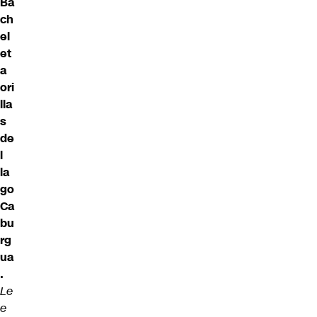
Ba
ch
el
et
a
ori
lla
s
de
l
la
go
Ca
bu
rg
ua
.
Le
e