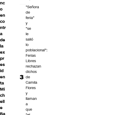
nc
"Señora
o
de
en
feria"
co
y
ntr
"se
a
le
salió
de
lo
la
poblacional":
ex
Ferias
pr
Libres
es
rechazan
id
dichos
en
de
Camila
ta
Flores
Mi
y
ch
llaman
ell
a
e
que
Ba
"el