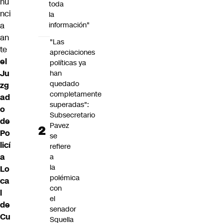
nu
toda
nci
la
a
información"
an
"Las
te
apreciaciones
el
políticas ya
Ju
han
quedado
zg
completamente
ad
superadas":
o
Subsecretario
de
Pavez
Po
se
licí
refiere
a
a
la
Lo
polémica
ca
con
l
el
de
senador
Cu
Squella