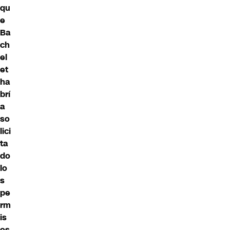
qu
e
Ba
ch
el
et
ha
brí
a
so
lici
ta
do
lo
s
pe
rm
is
os