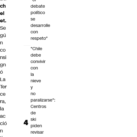
ch
debate
político
el
se
et.
desarrolle
Se
con
gú
respeto"
n
"Chile
co
debe
nsi
convivir
gn
con
ó
la
La
nieve
Ter
y
ce
no
paralizarse":
ra
,
Centros
la
de
ac
ski
ció
piden
n
revisar