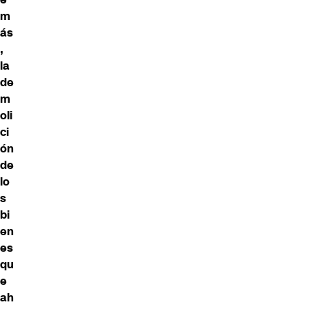
m
ás
,
la
de
m
oli
ci
ón
de
lo
s
bi
en
es
qu
e
ah