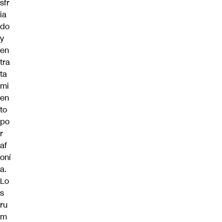
sfr
ia
do
y
en
tra
ta
mi
en
to
po
r
af
oní
a.
Lo
s
ru
m