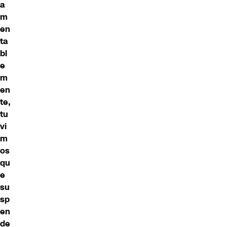
a
m
en
ta
bl
e
m
en
te,
tu
vi
m
os
qu
e
su
sp
en
de