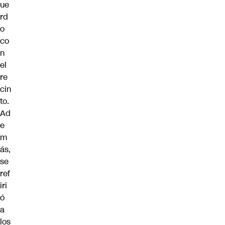
ue
rd
o
co
n
el
re
cin
to.
Ad
e
m
ás,
se
ref
iri
ó
a
los