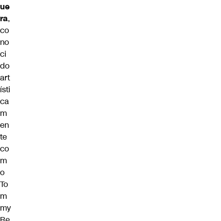
ue
ra
,
co
no
ci
do
art
ísti
ca
m
en
te
co
m
o
To
m
my
Re