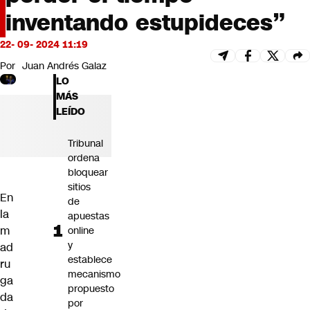
Futuro 360
inventando estupideces”
Opinión
22- 09- 2024 11:19
Por
Juan Andrés Galaz
LO
MÁS
LEÍDO
Tribunal
ordena
bloquear
sitios
En
de
la
apuestas
m
online
y
ad
establece
ru
mecanismo
ga
propuesto
da
por