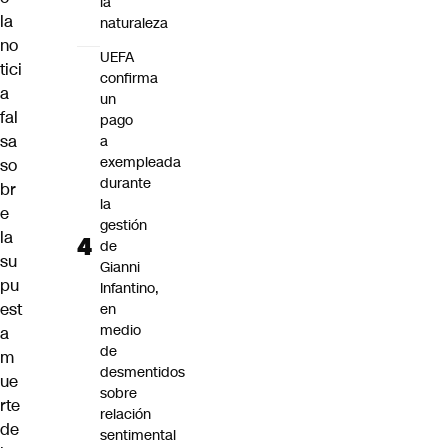
la
la
naturaleza
no
UEFA
tici
confirma
a
un
fal
pago
sa
a
exempleada
so
durante
br
la
e
gestión
la
de
su
Gianni
pu
Infantino,
est
en
medio
a
de
m
desmentidos
ue
sobre
rte
relación
de
sentimental