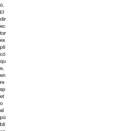
ó.
El
dir
ec
tor
ex
pli
có
qu
e,
en
re
sp
et
o
al
pú
bli