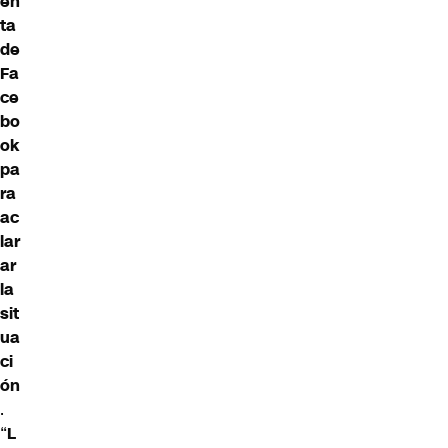
en
ta
de
Fa
ce
bo
ok
pa
ra
ac
lar
ar
la
sit
ua
ci
ón
.
“
L