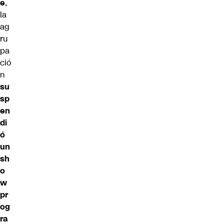
e
,
la
ag
ru
pa
ció
n
su
sp
en
di
ó
un
sh
o
w
pr
og
ra