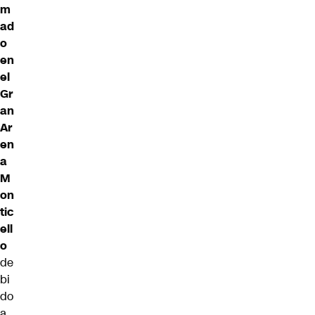
m
ad
o
en
el
Gr
an
Ar
en
a
M
on
tic
ell
o
de
bi
do
a