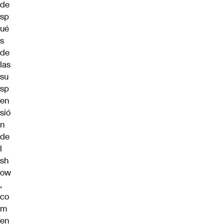
de
sp
ué
s
de
las
su
sp
en
sió
n
de
l
sh
ow
,
co
m
en