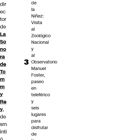
de
dir
la
ec
Niñez:
tor
Visita
de
al
La
Zoológico
So
Nacional
y
no
al
ra
Observatorio
de
Manuel
To
Foster,
m
paseo
m
en
y
teleférico
y
Re
seis
y
,
lugares
de
para
sm
disfrutar
inti
de
ó