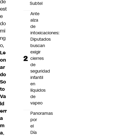
de
Subtel
est
Ante
e
alza
do
de
mi
intoxicaciones:
ng
Diputados
o,
buscan
exigir
Le
cierres
on
de
ar
seguridad
do
infantil
So
en
to
líquidos
Va
de
vapeo
ld
err
Panoramas
a
por
m
el
Día
a
,