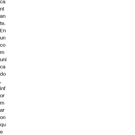
ca
nt
an
te.
En
un
co
m
uni
ca
do
,
inf
or
m
ar
on
qu
e