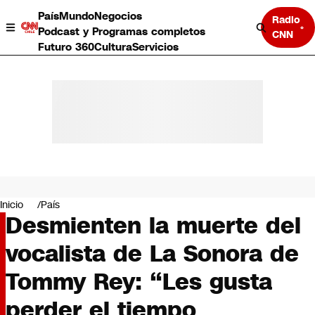
País
Mundo
Negocios
Radio
Podcast y Programas completos
CNN
Futuro 360
Cultura
Servicios
País
Mundo
Negocios
Inicio
País
Desmienten la muerte del
Deportes
Programas completos
vocalista de La Sonora de
Cultura
Servicios
Tommy Rey: “Les gusta
Bits
CNN Data
perder el tiempo
CNN tiempo