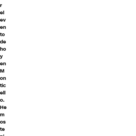
r
el
ev
en
to
de
ho
y
en
M
on
tic
ell
o.
He
m
os
te