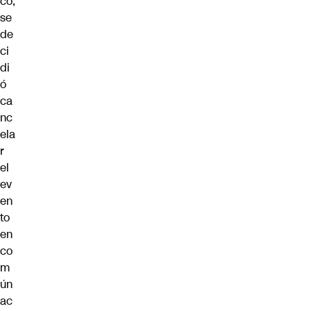
co,
se
de
ci
di
ó
ca
nc
ela
r
el
ev
en
to
en
co
m
ún
ac