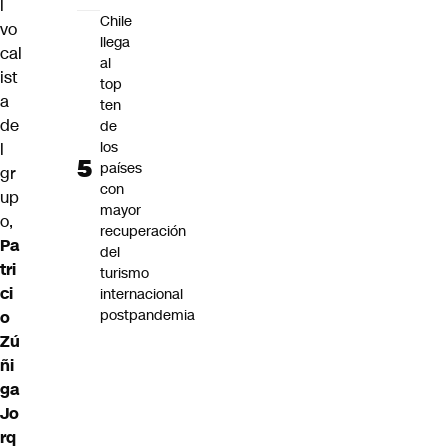
l
Chile
vo
llega
cal
al
ist
top
a
ten
de
de
los
l
países
gr
con
up
mayor
o,
recuperación
Pa
del
tri
turismo
ci
internacional
postpandemia
o
Zú
ñi
ga
Jo
rq