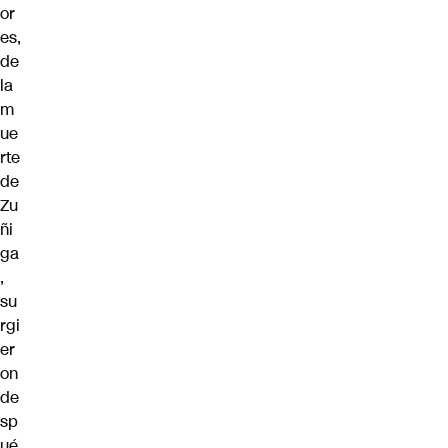
or
es,
de
la
m
ue
rte
de
Zu
ñi
ga
,
su
rgi
er
on
de
sp
ué