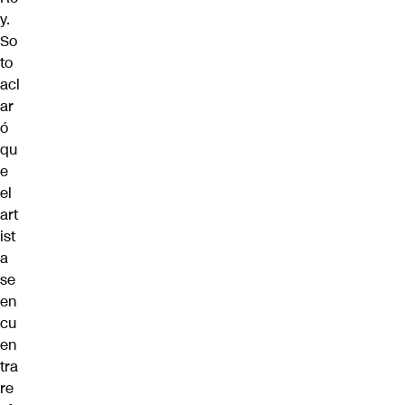
y.
So
to
acl
ar
ó
qu
e
el
art
ist
a
se
en
cu
en
tra
re