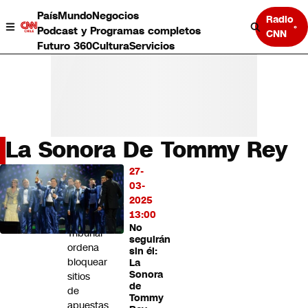
País
Mundo
Negocios
Radio
Podcast y Programas completos
CNN
Futuro 360
Cultura
Servicios
La Sonora De Tommy Rey
País
27-
LO
Mundo
03-
MÁS
Negocios
2025
LEÍDO
Deportes
13:00
No
Programas completos
Tribunal
seguirán
Cultura
ordena
sin él:
Servicios
bloquear
La
Bits
Sonora
sitios
de
CNN Data
de
Tommy
CNN tiempo
apuestas