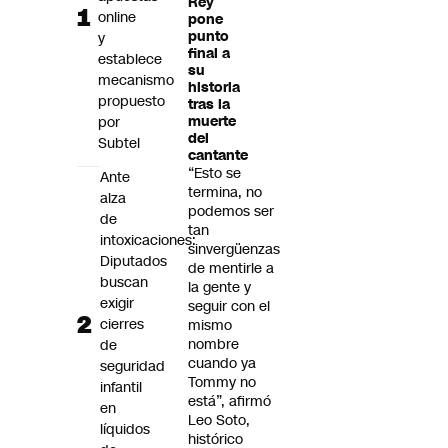
Rey
Futuro 360
online
pone
punto
y
Opinión
final a
establece
su
mecanismo
historia
propuesto
tras la
por
muerte
del
Subtel
cantante
“Esto se
Ante
termina, no
alza
podemos ser
de
tan
intoxicaciones:
sinvergüenzas
Diputados
de mentirle a
buscan
la gente y
exigir
seguir con el
cierres
mismo
nombre
de
cuando ya
seguridad
Tommy no
infantil
está”, afirmó
en
Leo Soto,
líquidos
histórico