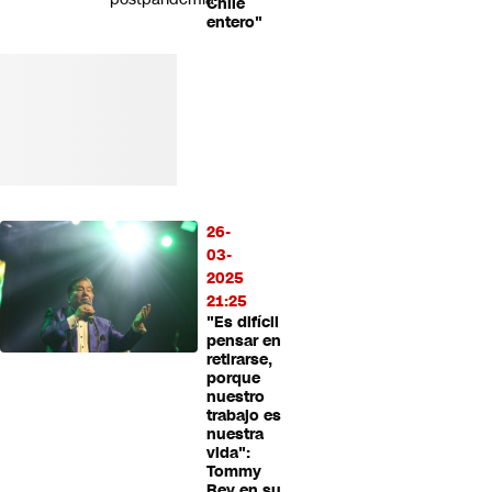
Chile
entero"
26-
03-
2025
21:25
"Es difícil
pensar en
retirarse,
porque
nuestro
trabajo es
nuestra
vida":
Tommy
Rey en su