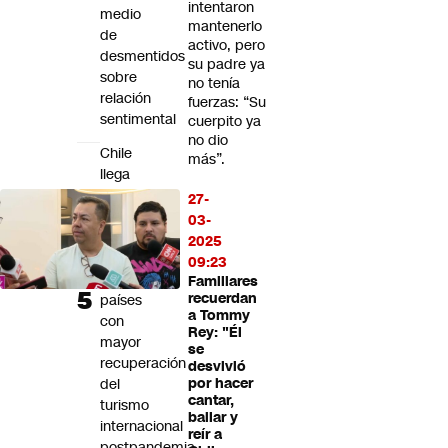
intentaron
medio
mantenerlo
de
activo, pero
desmentidos
su padre ya
sobre
no tenía
relación
fuerzas: “Su
sentimental
cuerpito ya
no dio
Chile
más”.
llega
al
27-
top
03-
ten
2025
de
09:23
los
Familiares
recuerdan
países
a Tommy
con
Rey: "Él
mayor
se
recuperación
desvivió
del
por hacer
cantar,
turismo
bailar y
internacional
reír a
postpandemia