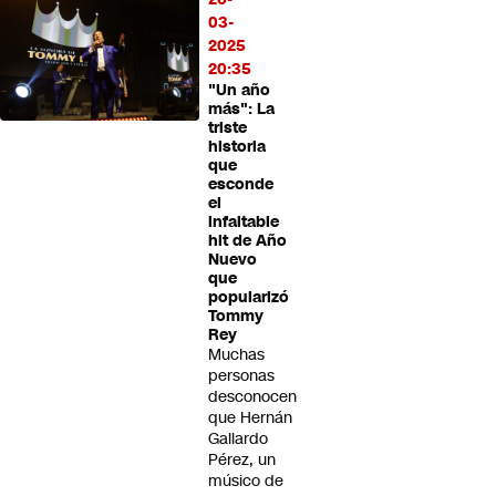
03-
2025
20:35
"Un año
más": La
triste
historia
que
esconde
el
infaltable
hit de Año
Nuevo
que
popularizó
Tommy
Rey
Muchas
personas
desconocen
que Hernán
Gallardo
Pérez, un
músico de