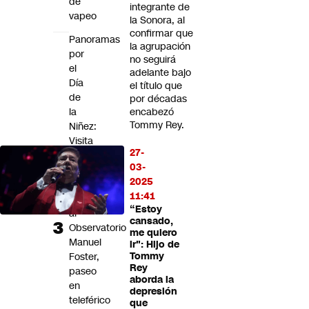
de
integrante de
vapeo
la Sonora, al
confirmar que
Panoramas
la agrupación
por
no seguirá
el
adelante bajo
Día
el título que
de
por décadas
la
encabezó
Tommy Rey.
Niñez:
Visita
27-
al
03-
Zoológico
2025
Nacional
11:41
y
“Estoy
al
cansado,
Observatorio
me quiero
Manuel
ir": Hijo de
Foster,
Tommy
Rey
paseo
aborda la
en
depresión
teleférico
que