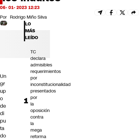
Futuro 360
06- 01- 2023 12:23
Opinión
Por
Rodrigo Miño Silva
LO
MÁS
LEÍDO
TC
declara
admisibles
requerimientos
Un
por
gr
inconstitucionalidad
up
presentados
por
o
la
de
oposición
di
contra
pu
la
ta
mega
do
reforma