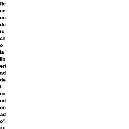
fic
ar
en
de
re
ch
o
la
lib
ert
ad
de
l
co
nd
en
ad
o
”,
as