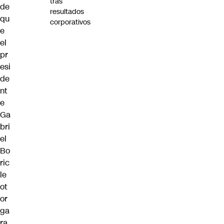
tras
de
resultados
qu
corporativos
e
el
pr
esi
de
nt
e
Ga
bri
el
Bo
ric
le
ot
or
ga
ra