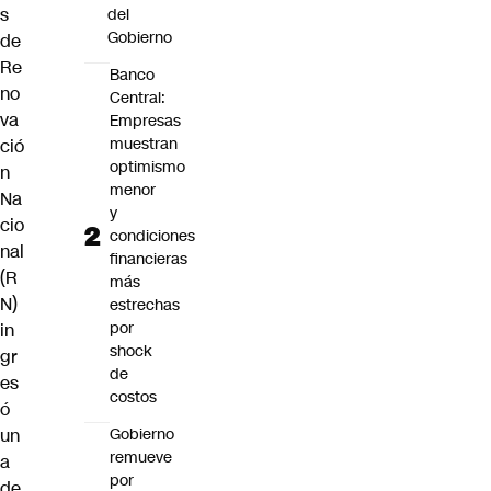
s
del
Gobierno
de
Re
Banco
no
Central:
va
Empresas
muestran
ció
optimismo
n
menor
Na
y
cio
condiciones
nal
financieras
(R
más
N)
estrechas
por
in
shock
gr
de
es
costos
ó
Gobierno
un
remueve
a
por
de