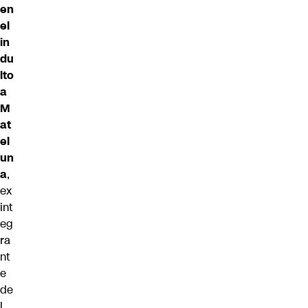
en
el
in
du
lto
a
M
at
el
un
a
,
ex
int
eg
ra
nt
e
de
l