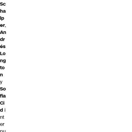
Sc
ha
lp
er
,
An
dr
és
Lo
ng
to
n
y
So
fia
Ci
d
i
nt
er
pu