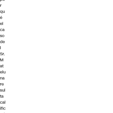
r
qu
é
el
ca
so
de
l
Sr.
M
at
elu
na
re
sul
ta
cal
ific