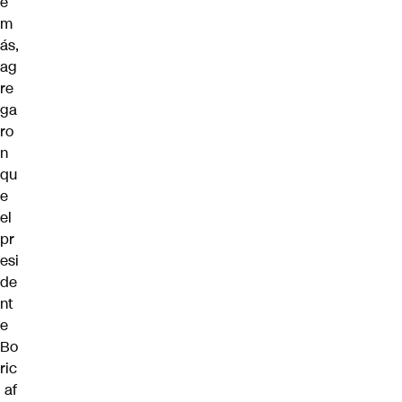
e
m
ás,
ag
re
ga
ro
n
qu
e
el
pr
esi
de
nt
e
Bo
ric
af