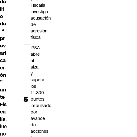
de
Fiscalía
lit
investiga
o
acusación
de
de
“
agresión
física
pr
ev
IPSA
ari
abre
ca
al
alza
ci
y
ón
supera
”
los
an
11.300
te
puntos
Fis
impulsado
ca
por
avance
lía
,
de
lue
acciones
go