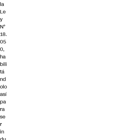
la
Le
y
N°
18.
05
0,
ha
bili
tá
nd
olo
así
pa
ra
se
r
in
du