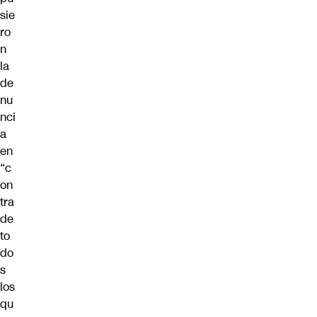
sie
ro
n
la
de
nu
nci
a
en
“c
on
tra
de
to
do
s
los
qu