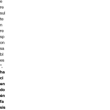
e
re
sul
te
n
re
sp
on
sa
bl
es
”,
ha
ci
en
do
én
fa
sis