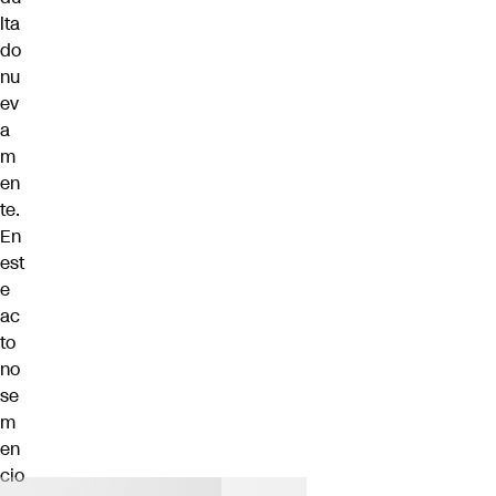
lta
do
nu
ev
a
m
en
te.
En
est
e
ac
to
no
se
m
en
cio