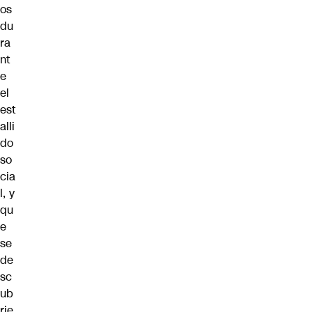
os
du
ra
nt
e
el
est
alli
do
so
cia
l, y
qu
e
se
de
sc
ub
rie