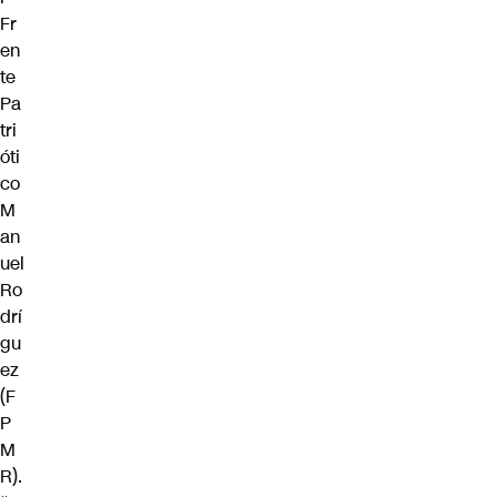
Fr
en
te
Pa
tri
óti
co
M
an
uel
Ro
drí
gu
ez
(F
P
M
R).