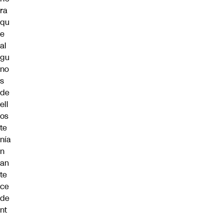
ra
qu
e
al
gu
no
s
de
ell
os
te
nía
n
an
te
ce
de
nt