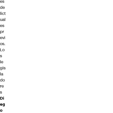
es
de
lict
ual
es
pr
evi
os.
Lo
s
le
gis
la
do
re
s
Di
eg
o