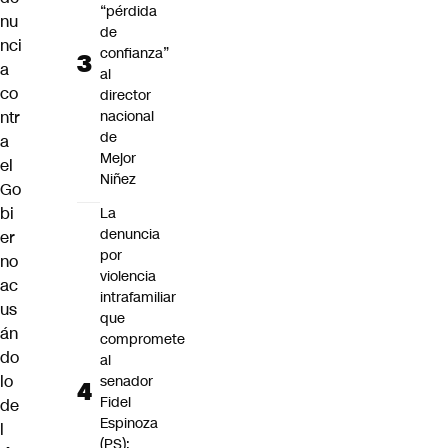
“pérdida
nu
de
nci
confianza”
a
al
co
director
nacional
ntr
de
a
Mejor
el
Niñez
Go
bi
La
denuncia
er
por
no
violencia
ac
intrafamiliar
us
que
án
compromete
do
al
lo
senador
Fidel
de
Espinoza
l
(PS):