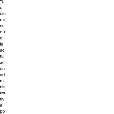
“L
o
cie
rto
es
qu
e
la
ac
tu
aci
ón
ad
mi
nis
tra
tiv
a
po