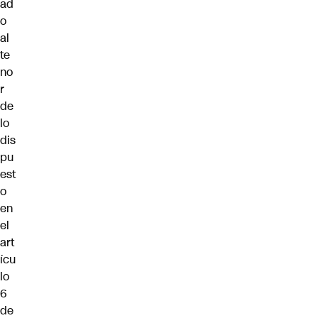
ad
o
al
te
no
r
de
lo
dis
pu
est
o
en
el
art
ícu
lo
6
de