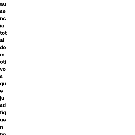
au
se
nc
ia
tot
al
de
m
oti
vo
s
qu
e
ju
sti
fiq
ue
n
po