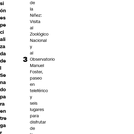
de
si
la
ón
Niñez:
es
Visita
pe
al
ci
Zoológico
ali
Nacional
za
y
al
da
Observatorio
de
Manuel
l
Foster,
Se
paseo
na
en
do
teleférico
pa
y
seis
ra
lugares
en
para
tre
disfrutar
ga
de
r