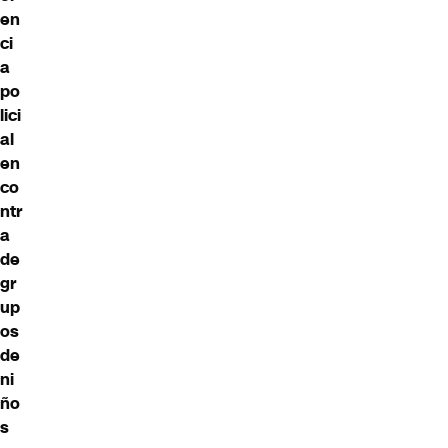
en
ci
a
po
lici
al
en
co
ntr
a
de
gr
up
os
de
ni
ño
s