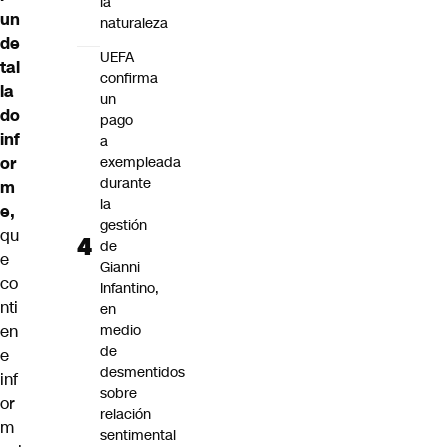
la
un
naturaleza
de
UEFA
tal
confirma
la
un
do
pago
inf
a
or
exempleada
durante
m
la
e,
gestión
qu
de
e
Gianni
co
Infantino,
nti
en
en
medio
de
e
desmentidos
inf
sobre
or
relación
m
sentimental