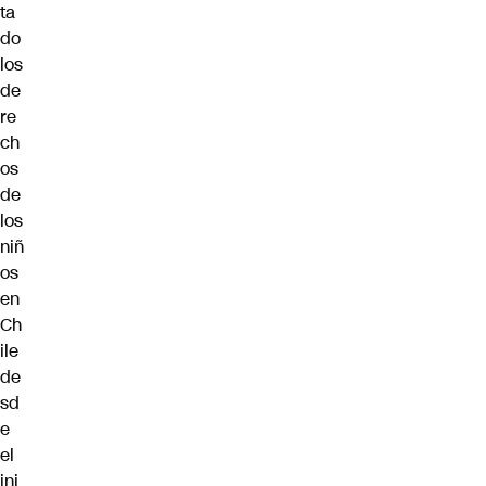
ta
do
los
de
re
ch
os
de
los
niñ
os
en
Ch
ile
de
sd
e
el
ini