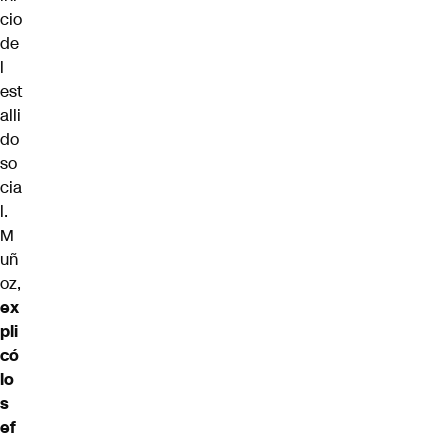
cio
de
l
est
alli
do
so
cia
l.
M
uñ
oz,
ex
pli
có
lo
s
ef