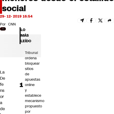
Futuro 360
social
Opinión
29- 12- 2019 16:54
Por
CNN
LO
MÁS
LEÍDO
Tribunal
ordena
bloquear
sitios
La
de
De
apuestas
fe
online
ns
y
establece
or
mecanismo
a
propuesto
de
por