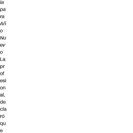
ia
pa
ra
Añ
o
Nu
ev
o
La
pr
of
esi
on
al,
de
cla
ró
qu
e