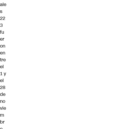
ale
s
22
3
fu
er
on
en
tre
el
1 y
el
28
de
no
vie
m
br
e,