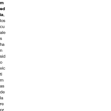
m
ed
ia
,
los
cu
ale
s
ha
n
sid
o
víc
ti
m
as
de
la
re
pr