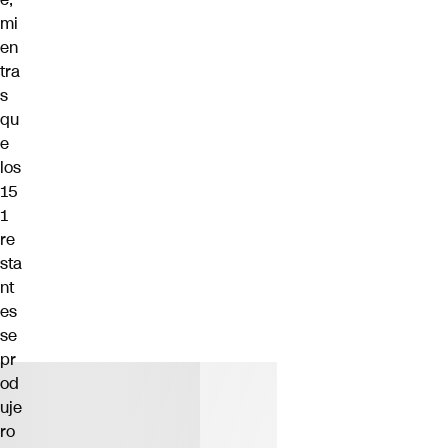
mi
en
tra
s
qu
e
los
15
1
re
sta
nt
es
se
pr
od
uje
ro