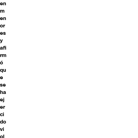
en
m
en
or
es
y
afi
rm
ó
qu
e
se
ha
ej
er
ci
do
vi
ol