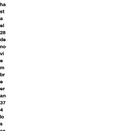
ha
st
a
el
28
de
no
vi
e
m
br
e
er
an
37
4
lo
s
ca