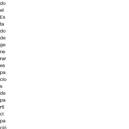
do
el
Es
ta
do
de
ge
ne
rar
es
pa
cio
s
de
pa
rti
ci
pa
ció