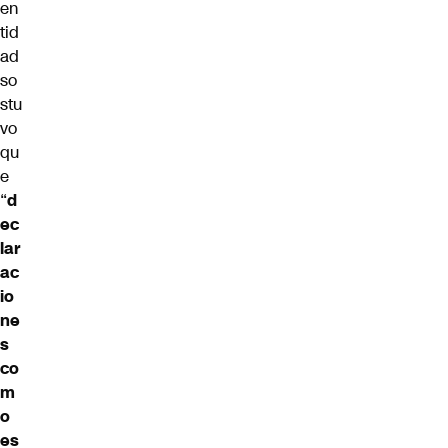
en
tid
ad
so
stu
vo
qu
e
“
d
ec
lar
ac
io
ne
s
co
m
o
es