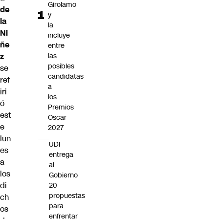
Girolamo
de
y
la
la
Ni
incluye
ñe
entre
las
z
posibles
se
candidatas
ref
a
iri
los
ó
Premios
est
Oscar
e
2027
lun
UDI
es
entrega
a
al
los
Gobierno
di
20
propuestas
ch
para
os
enfrentar