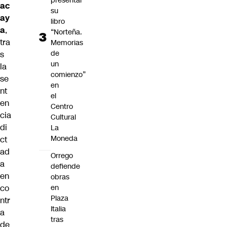
presentar
ac
su
ay
libro
a
,
“Norteña.
tra
Memorias
de
s
un
la
comienzo”
se
en
nt
el
en
Centro
cia
Cultural
di
La
Moneda
ct
ad
Orrego
a
defiende
en
obras
en
co
Plaza
ntr
Italia
a
tras
de