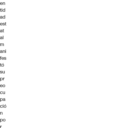
en
tid
ad
est
at
al
m
ani
fes
tó
su
pr
eo
cu
pa
ció
n
po
r