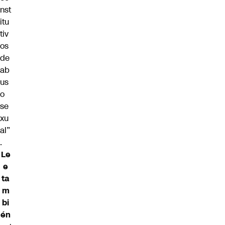
nst
itu
tiv
os
de
ab
us
o
se
xu
al”
.
Le
e
ta
m
bi
én