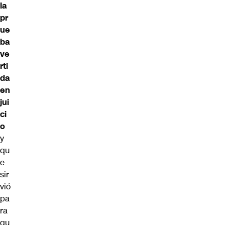
la
pr
ue
ba
ve
rti
da
en
jui
ci
o
y
qu
e
sir
vió
pa
ra
qu