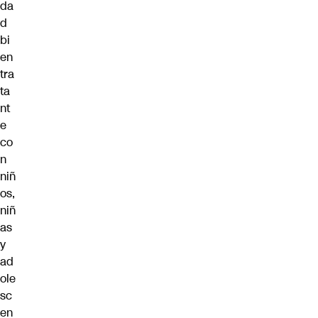
da
d
bi
en
tra
ta
nt
e
co
n
niñ
os,
niñ
as
y
ad
ole
sc
en