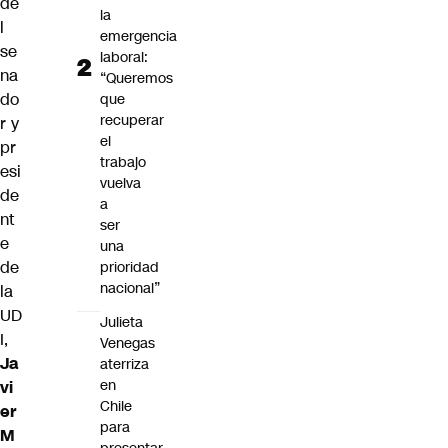
de
la
l
emergencia
se
laboral:
na
“Queremos
do
que
recuperar
r y
el
pr
trabajo
esi
vuelva
de
a
nt
ser
e
una
de
prioridad
nacional”
la
UD
Julieta
I,
Venegas
Ja
aterriza
en
vi
Chile
er
para
M