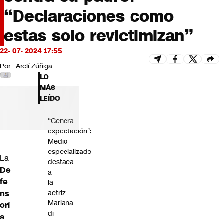
Futuro 360
“Declaraciones como
Opinión
estas solo revictimizan”
22- 07- 2024 17:55
Por
Arelí Zúñiga
LO
MÁS
LEÍDO
“Genera
expectación”:
Medio
especializado
La
destaca
De
a
fe
la
actriz
ns
Mariana
orí
di
a