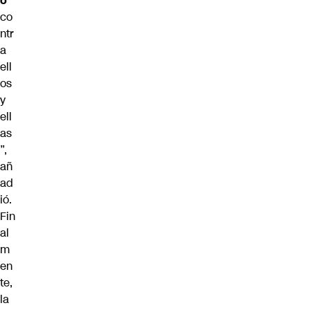
o
co
ntr
a
ell
os
y
ell
as
”,
añ
ad
ió.
Fin
al
m
en
te,
la