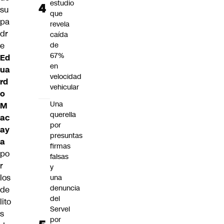
estudio
su
que
pa
revela
dr
caída
de
e
67%
Ed
en
ua
velocidad
rd
vehicular
o
Una
M
querella
ac
por
ay
presuntas
a
firmas
po
falsas
r
y
los
una
denuncia
de
del
lito
Servel
s
por