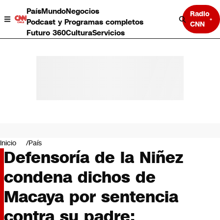
País
Mundo
Negocios
Radio
Podcast y Programas completos
CNN
Futuro 360
Cultura
Servicios
País
Mundo
Negocios
Inicio
País
Defensoría de la Niñez
Deportes
Programas completos
condena dichos de
Cultura
Servicios
Macaya por sentencia
Bits
CNN Data
contra su padre:
CNN tiempo