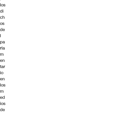
los
di
ch
os
de
l
pa
rla
m
en
tar
io
en
los
m
ed
ios
de