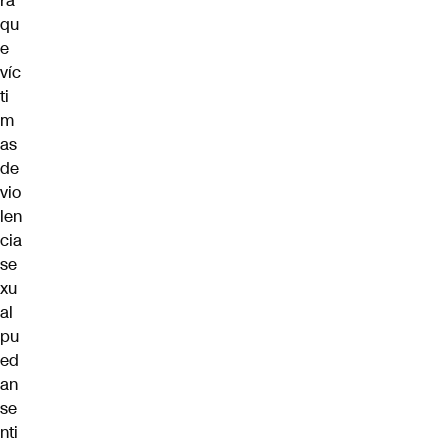
ra
qu
e
víc
ti
m
as
de
vio
len
cia
se
xu
al
pu
ed
an
se
nti