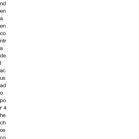
nd
en
a
en
co
ntr
a
de
l
ac
us
ad
o
po
r 4
he
ch
os
co