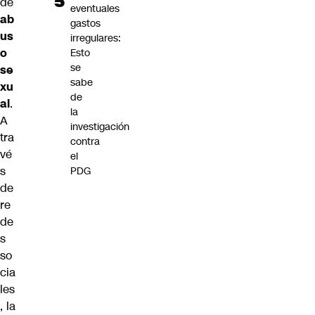
de
eventuales
ab
gastos
us
irregulares:
o
Esto
se
se
sabe
xu
de
al
.
la
A
investigación
tra
contra
vé
el
s
PDG
de
re
de
s
so
cia
les
, la