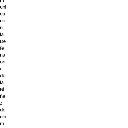
m
uni
ca
ció
n,
la
De
fe
ns
orí
a
de
la
Ni
ñe
z
de
cla
ra