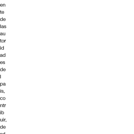
en
te
de
las
au
tor
id
ad
es
de
l
pa
ís,
co
ntr
ib
uir,
de