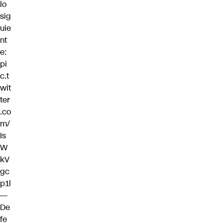
lo
sig
uie
nt
e:
pi
c.t
wit
ter
.co
m/
Is
W
kV
gc
p1l
—
De
fe