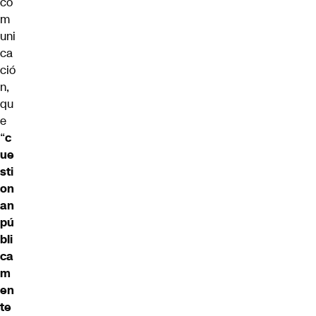
co
m
uni
ca
ció
n,
qu
e
“
c
ue
sti
on
an
pú
bli
ca
m
en
te