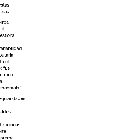
estas
trias
rrea
til
estiona
variabilidad
ibutaria
te el
: “Es
ntraria
la
mocracia”
regularidades
n
eldos
tizaciones:
rte
uprema