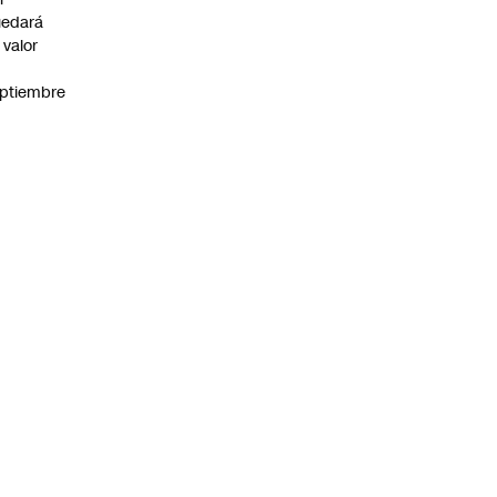
uedará
 valor
n
ptiembre