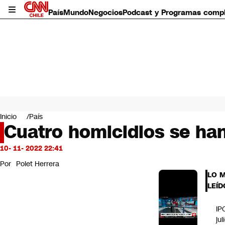
País
Mundo
Negocios
Podcast y Programas comp
País
Mundo
Inicio
País
Negocios
Cuatro homicidios se han
Deportes
Programas completos
10- 11- 2022 22:41
Cultura
Por
Polet Herrera
Servicios
LO 
Bits
LEÍD
CNN Data
CNN tiempo
IP
Futuro 360
jul
Opinión