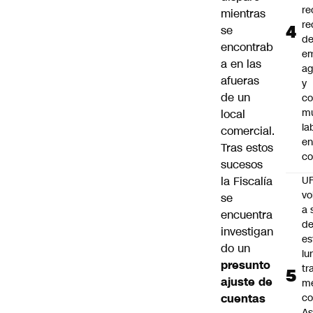
re
mientras
re
se
d
encontrab
e
a en las
ag
afueras
y
de un
co
mu
local
la
comercial.
en
Tras estos
co
sucesos
la Fiscalía
U
vo
se
a 
encuentra
d
investigan
es
do un
lu
presunto
tr
ajuste de
m
cuentas
co
As