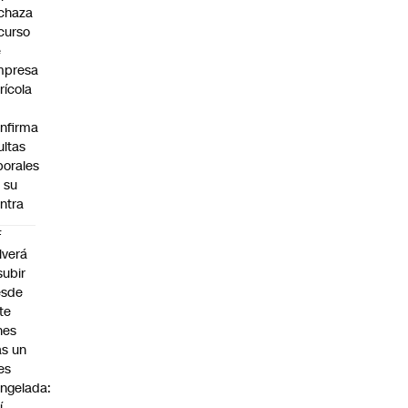
chaza
curso
e
mpresa
rícola
nfirma
ltas
borales
 su
ntra
F
lverá
subir
esde
te
nes
as un
es
ngelada:
í