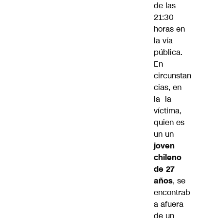
de las
21:30
horas en
la vía
pública.
En
circunstan
cias, en
la la
víctima,
quien es
un un
joven
chileno
de 27
años
, se
encontrab
a afuera
de un