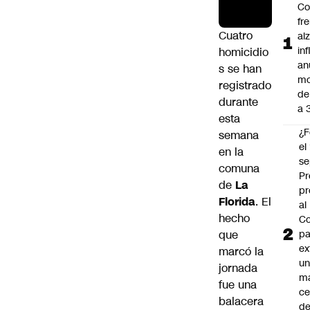
Co
fr
Cuatro
al
in
homicidio
an
s se han
mo
registrado
de
durante
a 
esta
¿F
semana
el
en la
se
comuna
Pr
de
La
pr
Florida
. El
al
hecho
Co
que
pa
ex
marcó la
un
jornada
má
fue una
ce
balacera
d