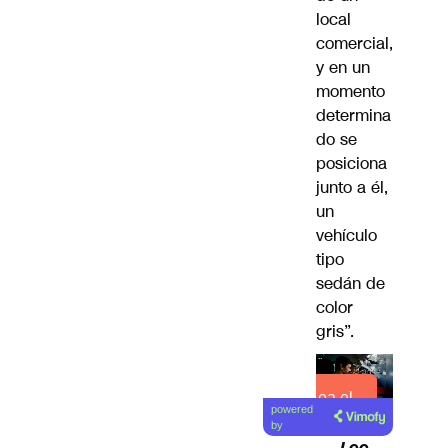
local
comercial,
y en un
momento
determina
do se
posiciona
junto a él,
un
vehículo
tipo
sedán de
color
gris”.
Lea el
powered
artículo
by
Lee