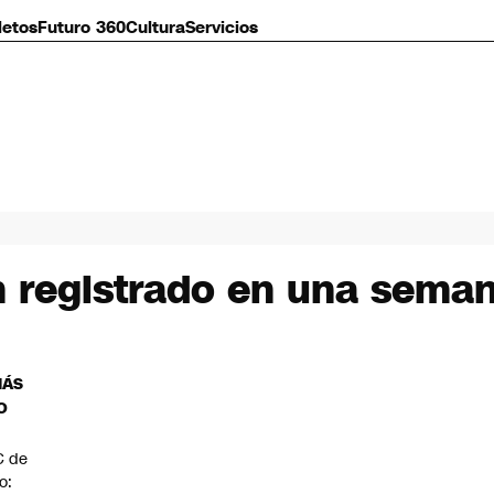
letos
Futuro 360
Cultura
Servicios
 registrado en una seman
MÁS
O
C de
io: