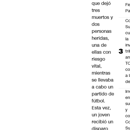
que dejó
Fi
tres
Pa
muertos y
Co
dos
Su
personas
cu
heridas,
la
una de
in
tr
ellas con
an
riesgo
TC
vital,
co
mientras
a 
se llevaba
de
a cabo un
Ir
partido de
e
fútbol.
su
Esta vez,
y
un joven
co
recibió un
Co
S
disparo