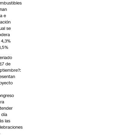
mbustibles
enan
za e
flación
ual se
dera
 4,3%
3,5%
eriado
 17 de
ptiembre?:
esentan
oyecto
ngreso
ra
tender
 día
s las
lebraciones
e