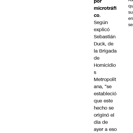
por
q
microtráfi
su
co
.
e
Según
se
explicó
Sebastián
Duck, de
la Brigada
de
Homicidio
s
Metropolit
ana, “se
estableció
que este
hecho se
originó el
día de
ayer a eso