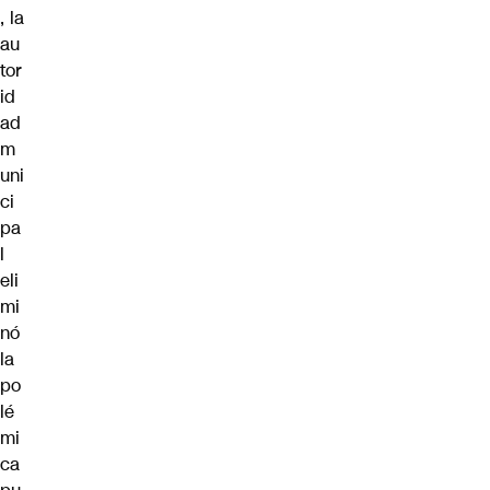
, la
au
tor
id
ad
m
uni
ci
pa
l
eli
mi
nó
la
po
lé
mi
ca