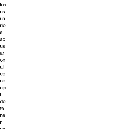
los
us
ua
rio
s
ac
us
ar
on
al
co
nc
eja
l
de
te
ne
r