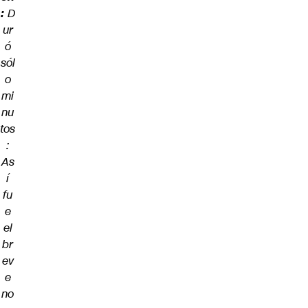
:
D
ur
ó
sól
o
mi
nu
tos
:
As
í
fu
e
el
br
ev
e
no