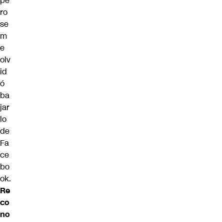
pe
ro
se
m
e
olv
id
ó
ba
jar
lo
de
Fa
ce
bo
ok.
Re
co
no