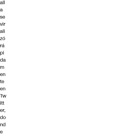
all
a
se
vir
ali
zó
rá
pi
da
m
en
te
en
Tw
itt
er,
do
nd
e