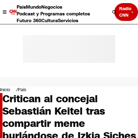
País
Mundo
Negocios
Radio
Podcast y Programas completos
CNN
Futuro 360
Cultura
Servicios
País
Mundo
Negocios
Inicio
País
Critican al concejal
Deportes
Programas completos
Sebastián Keitel tras
Cultura
Servicios
compartir meme
Bits
CNN Data
burlándose de Izkia Siches
CNN tiempo