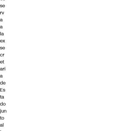
se
rv
a
a
la
ex
se
cr
et
ari
a
de
Es
ta
do
jun
to
al