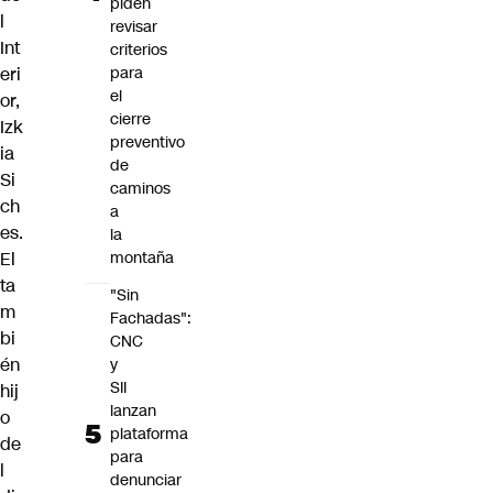
piden
l
revisar
Int
criterios
para
eri
el
or,
cierre
Izk
preventivo
ia
de
Si
caminos
ch
a
es
.
la
montaña
El
ta
"Sin
m
Fachadas":
bi
CNC
én
y
SII
hij
lanzan
o
plataforma
de
para
l
denunciar