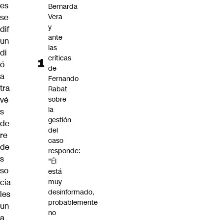
es
Bernarda
Vera
se
y
dif
ante
un
las
di
críticas
ó
de
a
Fernando
tra
Rabat
sobre
vé
la
s
gestión
de
del
re
caso
de
responde:
s
"Él
so
está
muy
cia
desinformado,
les
probablemente
un
no
a