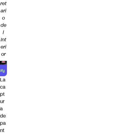
ret
ari
o
de
l
Int
eri
or
La
ca
pt
ur
a
de
pa
nt