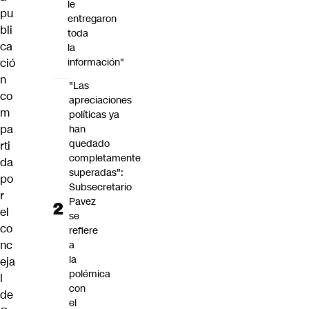
le
pu
entregaron
bli
toda
ca
la
información"
ció
n
"Las
co
apreciaciones
m
políticas ya
pa
han
quedado
rti
completamente
da
superadas":
po
Subsecretario
r
Pavez
el
se
co
refiere
nc
a
la
eja
polémica
l
con
de
el