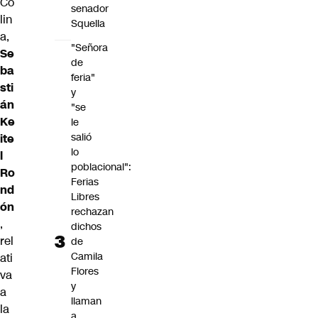
Co
senador
lin
Squella
a,
"Señora
Se
de
ba
feria"
sti
y
án
"se
Ke
le
salió
ite
lo
l
poblacional":
Ro
Ferias
nd
Libres
ón
rechazan
,
dichos
rel
de
Camila
ati
Flores
va
y
a
llaman
la
a