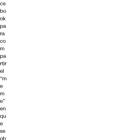
ce
bo
ok
pa
ra
co
m
pa
rtir
el
“m
e
m
e”
en
qu
e
se
ob