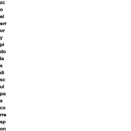
zc
o
el
err
or
y
pi
do
la
s
di
sc
ul
pa
s
co
rre
sp
on