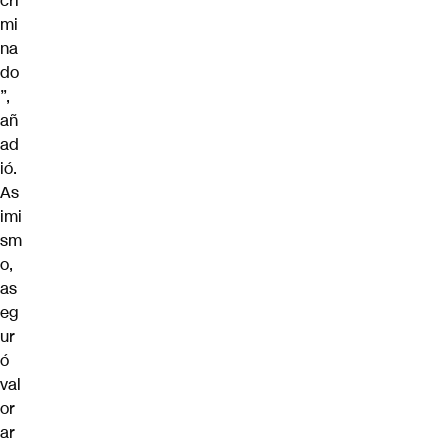
cri
mi
na
do
”,
añ
ad
ió.
As
imi
sm
o,
as
eg
ur
ó
val
or
ar