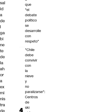
sal
que
id
"el
a
debate
político
de
se
l
desarrolle
ga
con
bi
respeto"
ne
"Chile
te
debe
de
convivir
la
con
ah
la
or
nieve
a
y
no
ex
paralizarse":
mi
Centros
nis
de
tra
ski
de