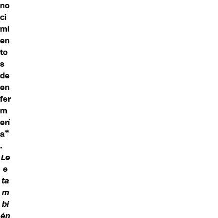
no
ci
mi
en
to
s
de
en
fer
m
erí
a”
.
Le
e
ta
m
bi
én