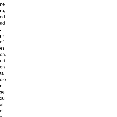
ne
ro,
ed
ad
,
pr
of
esi
ón,
ori
en
ta
ció
n
se
xu
al,
et