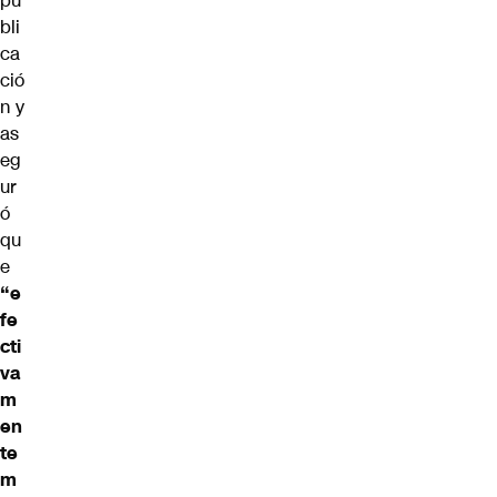
pu
bli
ca
ció
n y
as
eg
ur
ó
qu
e
“e
fe
cti
va
m
en
te
m