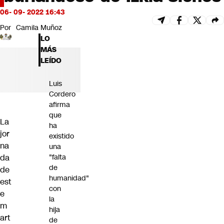
Futuro 360
06- 09- 2022 16:43
Opinión
Por
Camila Muñoz
LO
MÁS
LEÍDO
Luis
Cordero
afirma
que
La
ha
jor
existido
na
una
"falta
da
de
de
humanidad"
est
con
e
la
m
hija
art
de