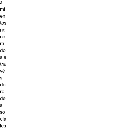
a
mi
en
tos
ge
ne
ra
do
s a
tra
vé
s
de
re
de
s
so
cia
les