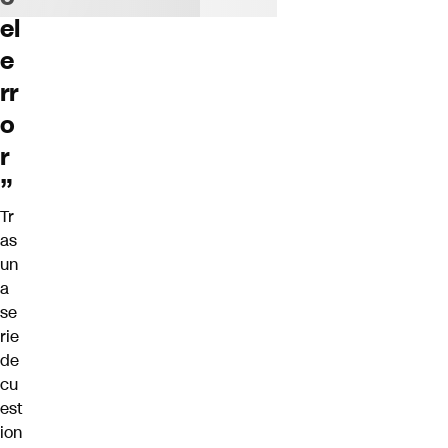
el
e
rr
o
r
”
Tr
as
un
a
se
rie
de
cu
est
ion