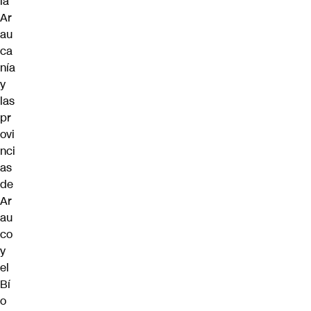
la
Ar
au
ca
nía
y
las
pr
ovi
nci
as
de
Ar
au
co
y
el
Bí
o