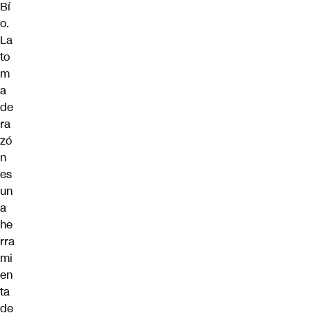
Bí
o.
La
to
m
a
de
ra
zó
n
es
un
a
he
rra
mi
en
ta
de