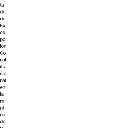
ta
do
de
Ex
ce
pc
ión
Co
nst
itu
cio
nal
en
la
re
gi
ón
de