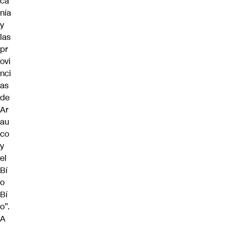
ca
nía
y
las
pr
ovi
nci
as
de
Ar
au
co
y
el
Bí
o
Bí
o”.
A