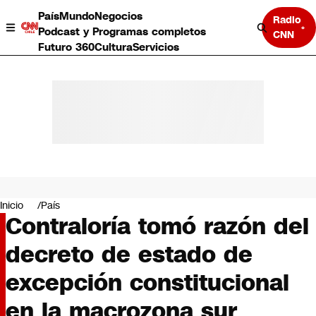
País
Mundo
Negocios
Radio
Podcast y Programas completos
CNN
Futuro 360
Cultura
Servicios
País
Mundo
Negocios
Inicio
País
Contraloría tomó razón del
Deportes
Programas completos
decreto de estado de
Cultura
Servicios
excepción constitucional
Bits
CNN Data
en la macrozona sur
CNN tiempo