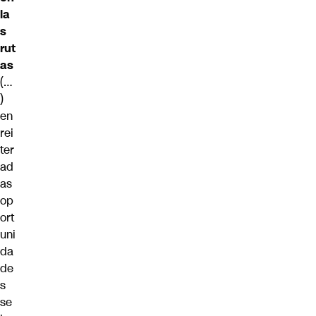
la
s
rut
as
(…
)
en
rei
ter
ad
as
op
ort
uni
da
de
s
se