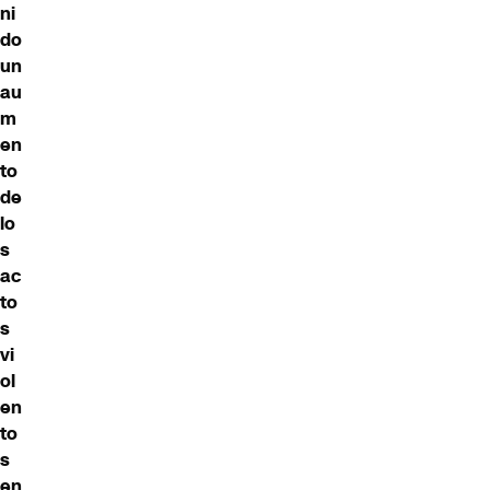
ni
do
un
au
m
en
to
de
lo
s
ac
to
s
vi
ol
en
to
s
en