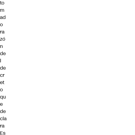
to
m
ad
o
ra
zó
n
de
l
de
cr
et
o
qu
e
de
cla
ra
Es