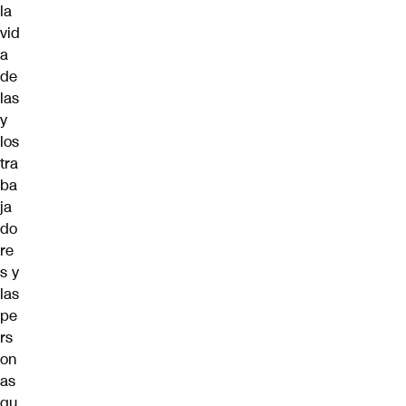
la
vid
a
de
las
y
los
tra
ba
ja
do
re
s y
las
pe
rs
on
as
qu