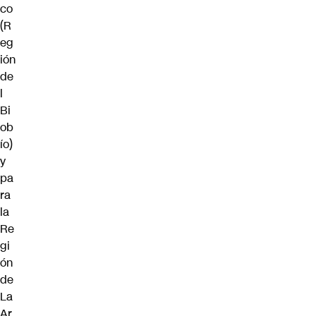
co
(R
eg
ión
de
l
Bi
ob
ío)
y
pa
ra
la
Re
gi
ón
de
La
Ar