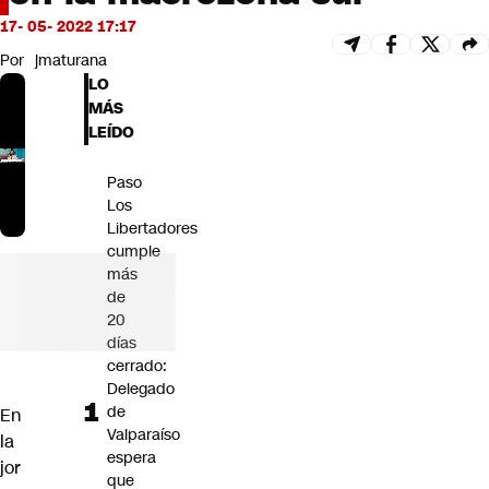
Futuro 360
17- 05- 2022 17:17
Opinión
Por
jmaturana
LO
MÁS
LEÍDO
Paso
Los
Libertadores
cumple
más
de
20
días
cerrado:
Delegado
de
En
Valparaíso
la
espera
jor
que