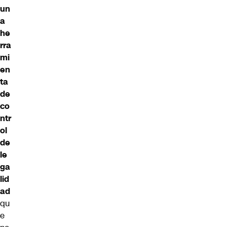
un
a
he
rra
mi
en
ta
de
co
ntr
ol
de
le
ga
lid
ad
qu
e