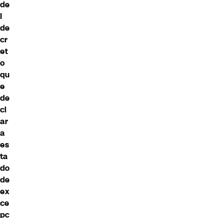
de
l
de
cr
et
o
qu
e
de
cl
ar
a
es
ta
do
de
ex
ce
pc