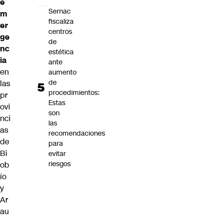
e
Sernac
m
fiscaliza
er
centros
ge
de
nc
estética
ia
ante
en
aumento
de
las
procedimientos:
pr
Estas
ovi
son
nci
las
as
recomendaciones
de
para
Bi
evitar
riesgos
ob
ío
y
Ar
au