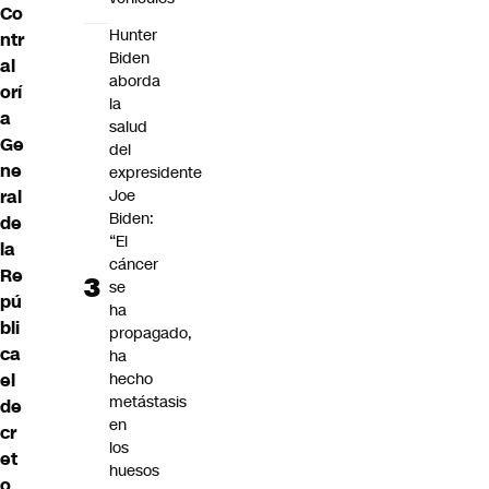
Co
Hunter
ntr
Biden
al
aborda
orí
la
a
salud
Ge
del
ne
expresidente
ral
Joe
Biden:
de
“El
la
cáncer
Re
se
pú
ha
bli
propagado,
ca
ha
el
hecho
metástasis
de
en
cr
los
et
huesos
o