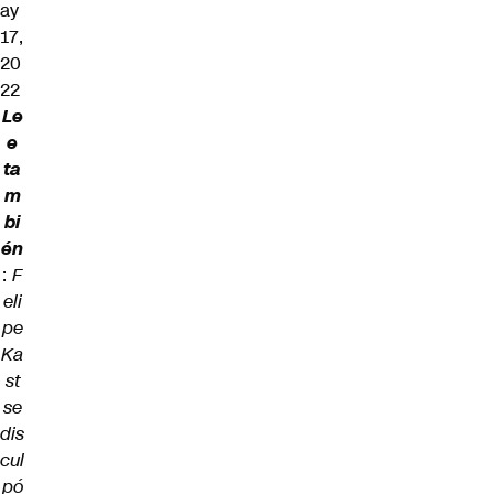
ay
17,
20
22
Le
e
ta
m
bi
én
:
F
eli
pe
Ka
st
se
dis
cul
pó