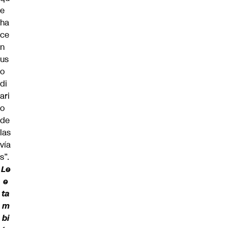
e
ha
ce
n
us
o
di
ari
o
de
las
vía
s”.
Le
e
ta
m
bi