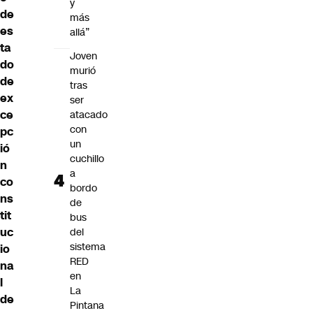
y
de
más
es
allá”
ta
Joven
do
murió
de
tras
ex
ser
ce
atacado
con
pc
un
ió
cuchillo
n
a
co
bordo
ns
de
tit
bus
uc
del
sistema
io
RED
na
en
l
La
de
Pintana