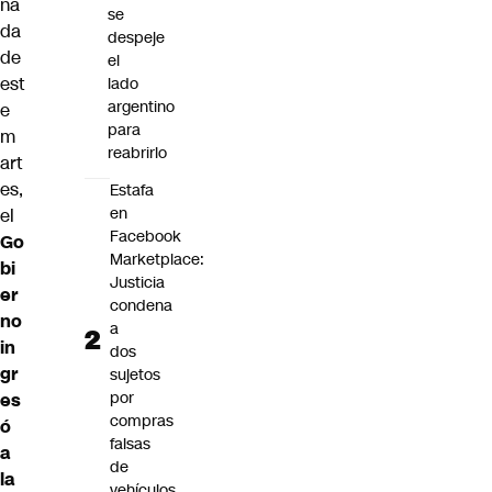
na
se
da
despeje
de
el
est
lado
argentino
e
para
m
reabrirlo
art
es,
Estafa
en
el
Facebook
Go
Marketplace:
bi
Justicia
er
condena
no
a
in
dos
gr
sujetos
por
es
compras
ó
falsas
a
de
la
vehículos