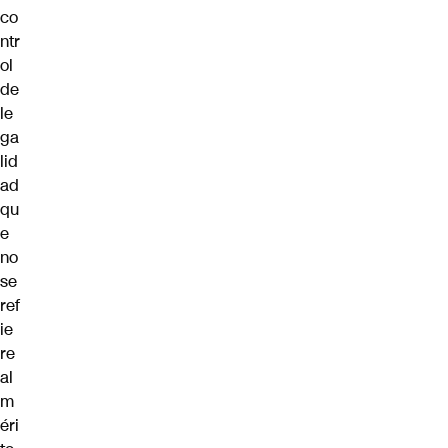
co
ntr
ol
de
le
ga
lid
ad
qu
e
no
se
ref
ie
re
al
m
éri