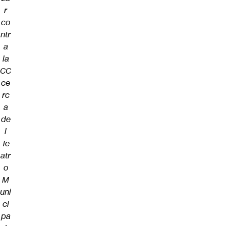
r
co
ntr
a
la
CC
ce
rc
a
de
l
Te
atr
o
M
uni
ci
pa