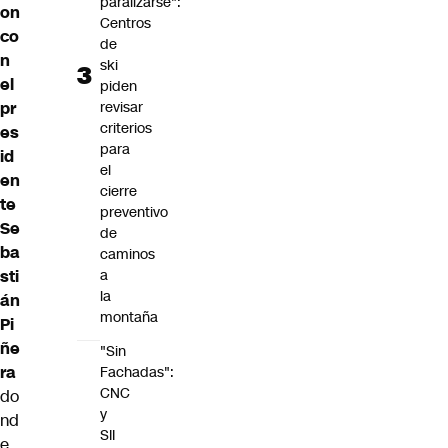
paralizarse":
on
Centros
co
de
n
ski
el
piden
pr
revisar
criterios
es
para
id
el
en
cierre
te
preventivo
Se
de
ba
caminos
sti
a
la
án
montaña
Pi
ñe
"Sin
ra
Fachadas":
CNC
do
y
nd
SII
e