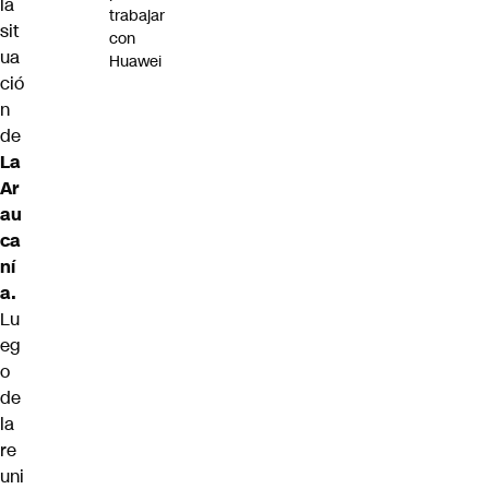
la
trabajar
sit
con
ua
Huawei
ció
n
de
La
Ar
au
ca
ní
a.
Lu
eg
o
de
la
re
uni