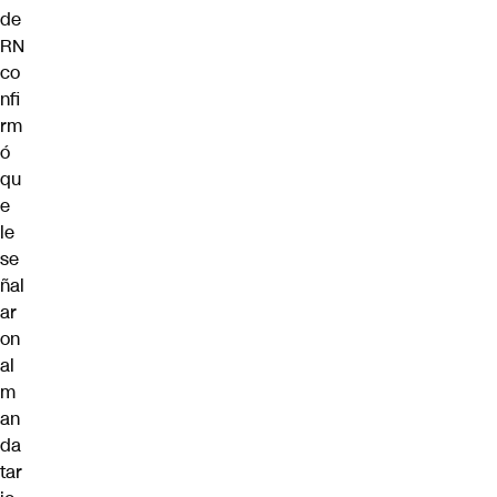
de
RN
co
nfi
rm
ó
qu
e
le
se
ñal
ar
on
al
m
an
da
tar