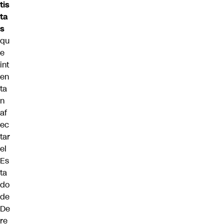
tis
ta
s
qu
e
int
en
ta
n
af
ec
tar
el
Es
ta
do
de
De
re