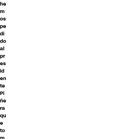
he
m
os
pe
di
do
al
pr
es
id
en
te
Pi
ñe
ra
qu
e
to
m