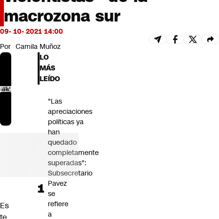
Futuro 360
macrozona sur
Opinión
09- 10- 2021 14:00
Por
Camila Muñoz
LO
MÁS
LEÍDO
"Las
apreciaciones
políticas ya
han
quedado
completamente
superadas":
Subsecretario
Pavez
se
refiere
Es
a
te