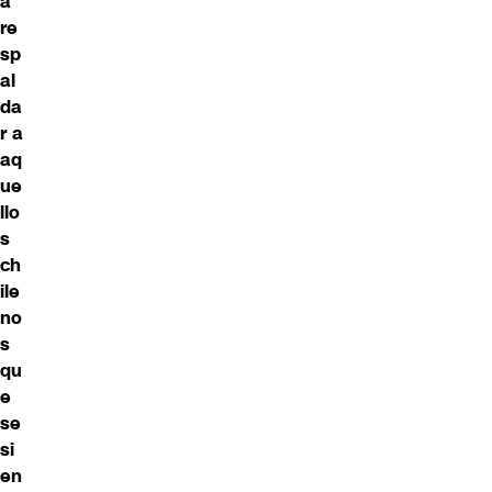
a
re
sp
al
da
r a
aq
ue
llo
s
ch
ile
no
s
qu
e
se
si
en