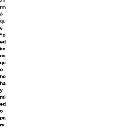
afi
rm
ó
qu
e
“p
ed
im
os
qu
e
no
ha
y
mi
ed
o
pa
ra