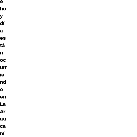
e
ho
y
dí
a
es
tá
n
oc
urr
ie
nd
o
en
La
Ar
au
ca
ní