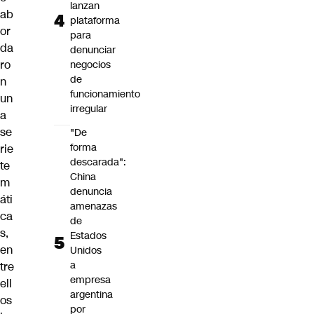
lanzan
ab
plataforma
or
para
da
denunciar
ro
negocios
de
n
funcionamiento
un
irregular
a
se
"De
forma
rie
descarada":
te
China
m
denuncia
áti
amenazas
ca
de
s,
Estados
en
Unidos
a
tre
empresa
ell
argentina
os
por