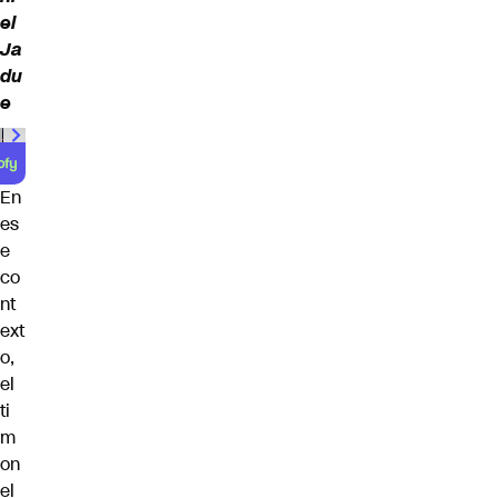
el
Ja
du
e
En
es
e
co
nt
ext
o,
el
ti
m
on
el