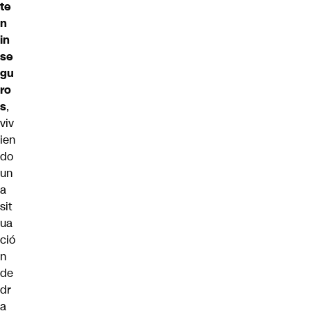
te
n
in
se
gu
ro
s
,
viv
ien
do
un
a
sit
ua
ció
n
de
dr
a