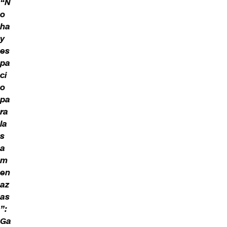
“N
o
ha
y
es
pa
ci
o
pa
ra
la
s
a
m
en
az
as
”:
Ga