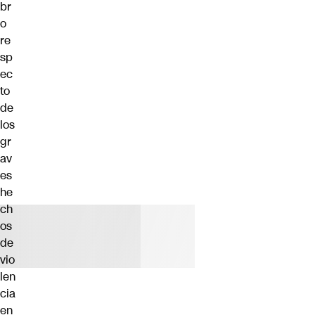
br
o
re
sp
ec
to
de
los
gr
av
es
he
ch
os
de
vio
len
cia
en