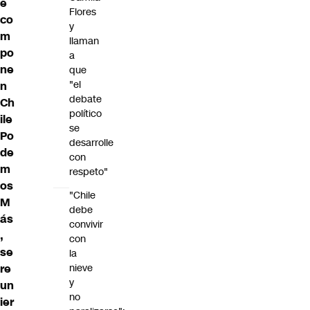
e
Flores
co
y
m
llaman
po
a
ne
que
"el
n
debate
Ch
político
ile
se
Po
desarrolle
de
con
m
respeto"
os
"Chile
M
debe
ás
convivir
,
con
se
la
re
nieve
y
un
no
ier