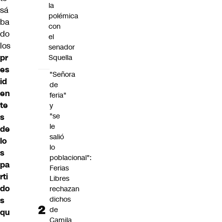
la
sá
polémica
ba
con
do
el
los
senador
pr
Squella
es
"Señora
id
de
en
feria"
te
y
"se
s
le
de
salió
lo
lo
s
poblacional":
pa
Ferias
rti
Libres
do
rechazan
dichos
s
de
qu
Camila