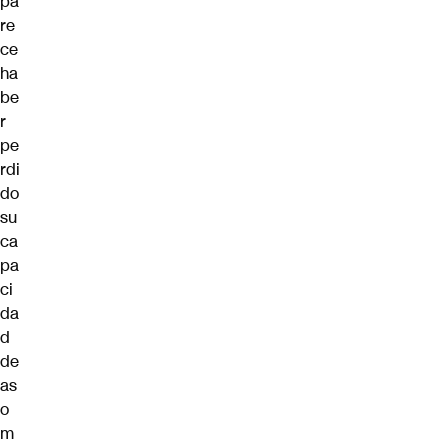
pa
re
ce
ha
be
r
pe
rdi
do
su
ca
pa
ci
da
d
de
as
o
m