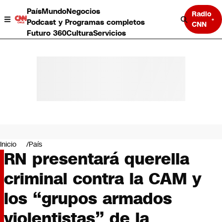
País
Mundo
Negocios
Radio
Podcast y Programas completos
CNN
Futuro 360
Cultura
Servicios
País
Mundo
Negocios
Inicio
País
RN presentará querella
Deportes
Programas completos
criminal contra la CAM y
Cultura
Servicios
los “grupos armados
Bits
CNN Data
violentistas” de la
CNN tiempo