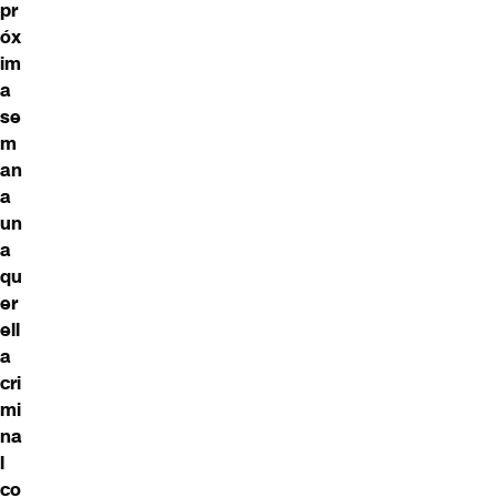
pr
óx
im
a
se
m
an
a
un
a
qu
er
ell
a
cri
mi
na
l
co