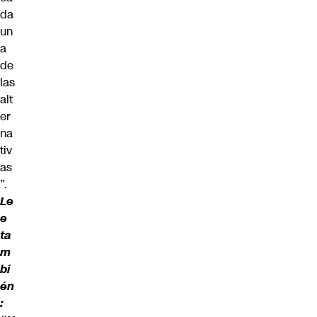
da
un
a
de
las
alt
er
na
tiv
as
”.
Le
e
ta
m
bi
én
: