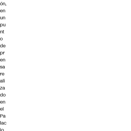
ón,
en
un
pu
nt
o
de
pr
en
sa
re
ali
za
do
en
el
Pa
lac
io