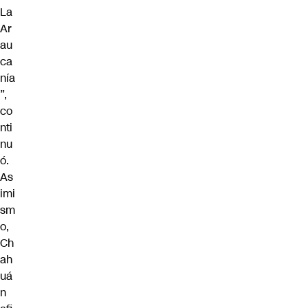
La
Ar
au
ca
nía
”,
co
nti
nu
ó.
As
imi
sm
o,
Ch
ah
uá
n