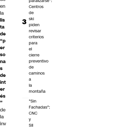
paralizarse":
en
Centros
de
la
ski
lis
piden
ta
revisar
de
criterios
“p
para
er
el
so
cierre
preventivo
na
de
s
caminos
de
a
int
la
er
montaña
és
"Sin
”
Fachadas":
de
CNC
la
y
inv
SII