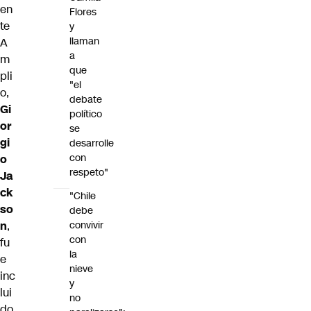
en
Flores
te
y
llaman
A
a
m
que
pli
"el
o,
debate
Gi
político
or
se
gi
desarrolle
con
o
respeto"
Ja
ck
"Chile
so
debe
convivir
n
,
con
fu
la
e
nieve
inc
y
lui
no
do