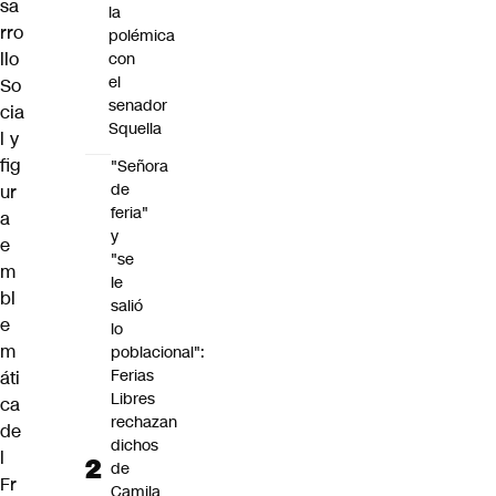
sa
la
rro
polémica
llo
con
el
So
senador
cia
Squella
l y
fig
"Señora
de
ur
feria"
a
y
e
"se
m
le
bl
salió
e
lo
m
poblacional":
Ferias
áti
Libres
ca
rechazan
de
dichos
l
de
Fr
Camila