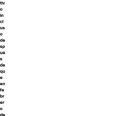
tiv
o
in
cl
us
o
de
sp
ué
s
de
qu
e
en
fe
br
er
o
de