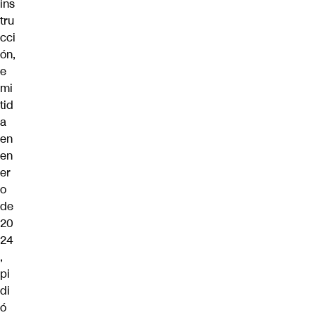
ins
tru
cci
ón,
e
mi
tid
a
en
en
er
o
de
20
24
,
pi
di
ó