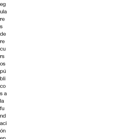
eg
ula
re
s
de
re
cu
rs
os
pú
bli
co
s a
la
fu
nd
aci
ón
en