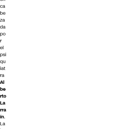
ca
be
za
da
po
r
el
psi
qu
iat
ra
Al
be
rto
La
rra
ín
.
La