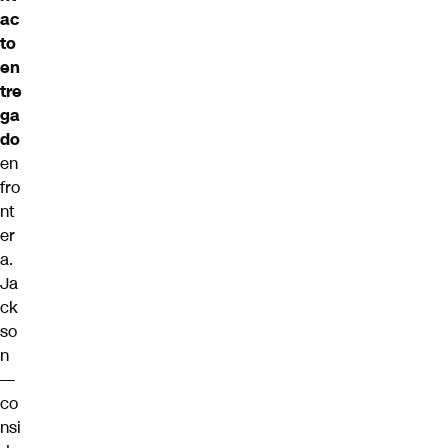
ac
to
en
tre
ga
do
en
fro
nt
er
a.
Ja
ck
so
n
—
co
nsi