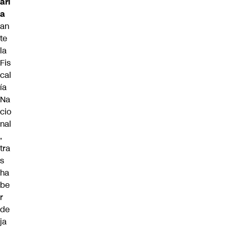
ari
a
an
te
la
Fis
cal
ía
Na
cio
nal
,
tra
s
ha
be
r
de
ja