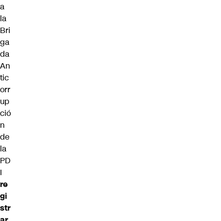
a
la
Bri
ga
da
An
tic
orr
up
ció
n
de
la
PD
I
re
gi
str
ar