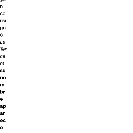
n
co
nsi
gn
ó
La
Ter
ce
ra
,
su
no
m
br
e
ap
ar
ec
e