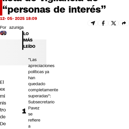
Futuro 360
“personas de interés”
Opinión
12- 05- 2025 18:09
Por
azuniga
LO
MÁS
LEÍDO
"Las
apreciaciones
políticas ya
han
El
quedado
ex
completamente
mi
superadas":
Subsecretario
nis
Pavez
tro
se
de
refiere
De
a