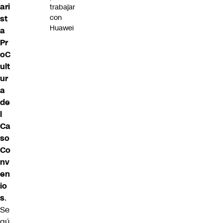
ari
trabajar
con
st
Huawei
a
Pr
oC
ult
ur
a
de
l
Ca
so
Co
nv
en
io
s
.
Se
gú