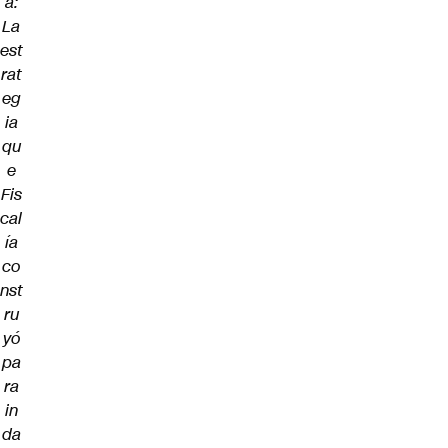
a:
La
est
rat
eg
ia
qu
e
Fis
cal
ía
co
nst
ru
yó
pa
ra
in
da