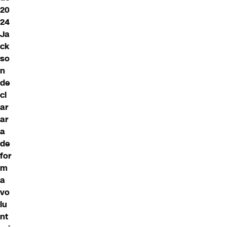
20
24
Ja
ck
so
n
de
cl
ar
ar
a
de
for
m
a
vo
lu
nt