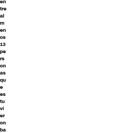
en
tre
al
m
en
os
13
pe
rs
on
as
qu
e
es
tu
vi
er
on
ba