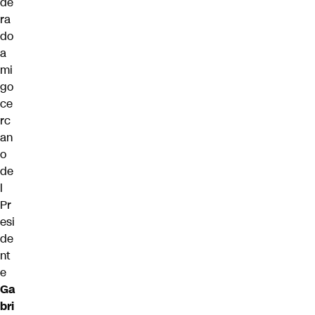
de
ra
do
a
mi
go
ce
rc
an
o
de
l
Pr
esi
de
nt
e
Ga
bri