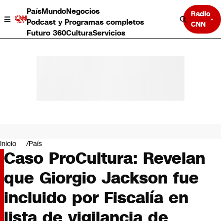
País
Mundo
Negocios
Radio
Podcast y Programas completos
CNN
Futuro 360
Cultura
Servicios
País
Mundo
Negocios
Inicio
País
Caso ProCultura: Revelan
Deportes
Programas completos
que Giorgio Jackson fue
Cultura
Servicios
incluido por Fiscalía en
Bits
CNN Data
lista de vigilancia de
CNN tiempo