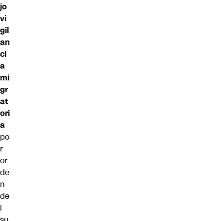
jo
vi
gil
an
ci
a
mi
gr
at
ori
a
po
r
or
de
n
de
l
su