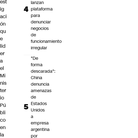
est
lanzan
ig
plataforma
para
aci
denunciar
ón
negocios
qu
de
e
funcionamiento
lid
irregular
er
"De
a
forma
el
descarada":
Mi
China
nis
denuncia
ter
amenazas
de
io
Estados
Pú
Unidos
bli
a
co
empresa
en
argentina
la
por