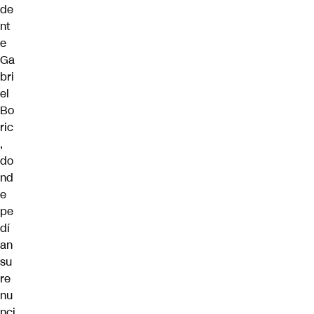
de
nt
e
Ga
bri
el
Bo
ric
,
do
nd
e
pe
dí
an
su
re
nu
nci