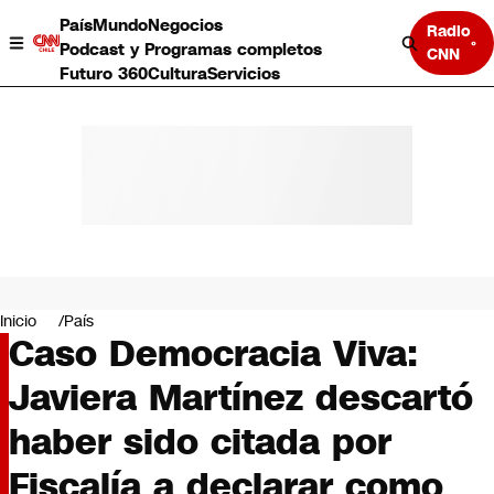
País
Mundo
Negocios
Radio
Podcast y Programas completos
CNN
Futuro 360
Cultura
Servicios
País
Mundo
Negocios
Inicio
País
Caso Democracia Viva:
Deportes
Programas completos
Javiera Martínez descartó
Cultura
Servicios
haber sido citada por
Bits
CNN Data
Fiscalía a declarar como
CNN tiempo