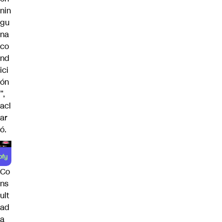
nin
gu
na
co
nd
ici
ón
”,
acl
ar
ó.
Co
ns
ult
ad
a