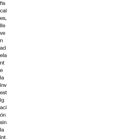
fis
cal
es,
lle
ve
n
ad
ela
nt
e
la
inv
est
ig
aci
ón
sin
la
int