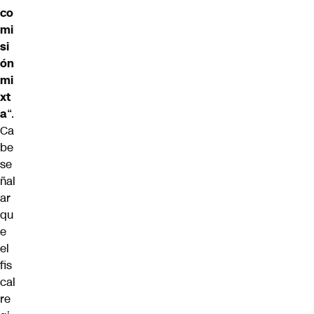
co
mi
si
ón
mi
xt
a
“.
Ca
be
se
ñal
ar
qu
e
el
fis
cal
re