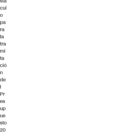
stá
cul
o
pa
ra
la
tra
mi
ta
ció
n
de
l
Pr
es
up
ue
sto
20