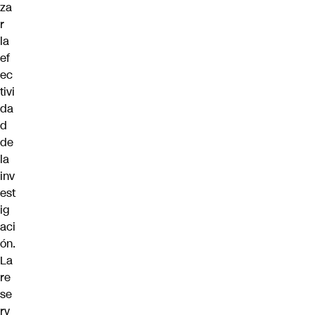
za
r
la
ef
ec
tivi
da
d
de
la
inv
est
ig
aci
ón.
La
re
se
rv