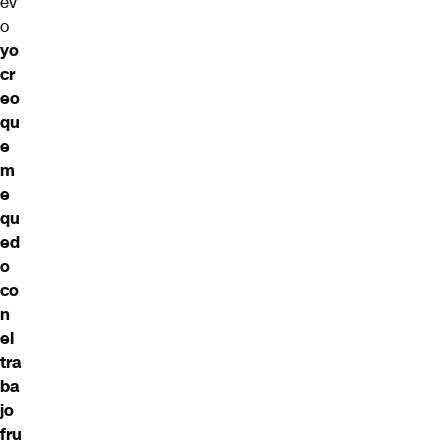
ev
o
yo
cr
eo
qu
e
m
e
qu
ed
o
co
n
el
tra
ba
jo
fru