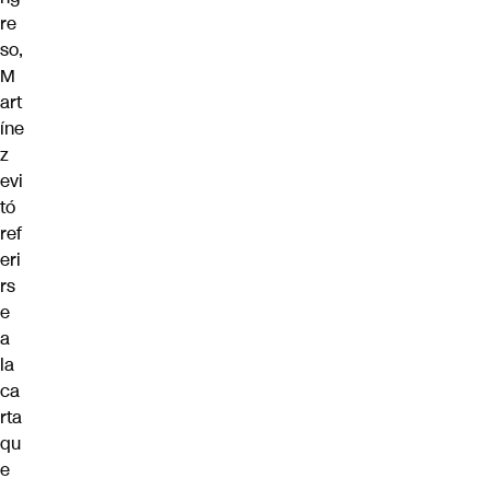
re
so,
M
art
íne
z
evi
tó
ref
eri
rs
e
a
la
ca
rta
qu
e