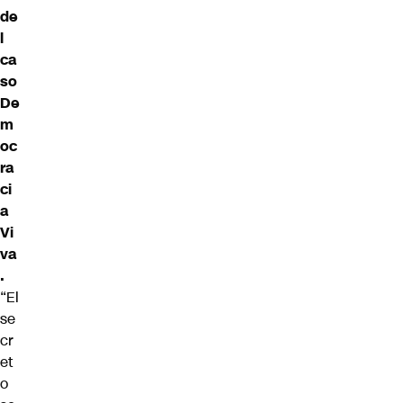
de
l
ca
so
De
m
oc
ra
ci
a
Vi
va
.
“El
se
cr
et
o