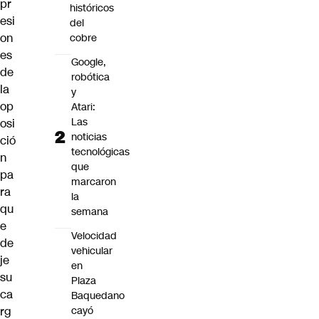
pr
históricos
esi
del
on
cobre
es
Google,
de
robótica
la
y
op
Atari:
Las
osi
noticias
ció
tecnológicas
n
que
pa
marcaron
ra
la
qu
semana
e
Velocidad
de
vehicular
je
en
su
Plaza
ca
Baquedano
cayó
rg