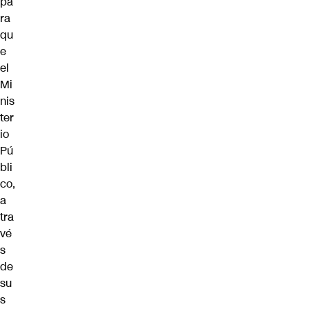
pa
ra
qu
e
el
Mi
nis
ter
io
Pú
bli
co,
a
tra
vé
s
de
su
s