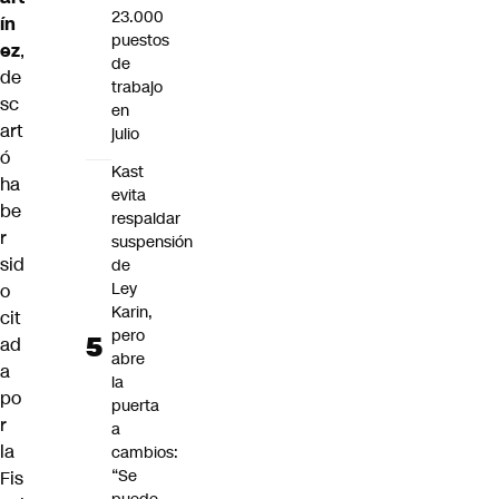
23.000
ín
puestos
ez
,
de
de
trabajo
sc
en
art
julio
ó
Kast
ha
evita
be
respaldar
r
suspensión
sid
de
Ley
o
Karin,
cit
pero
ad
abre
a
la
po
puerta
r
a
la
cambios:
“Se
Fis