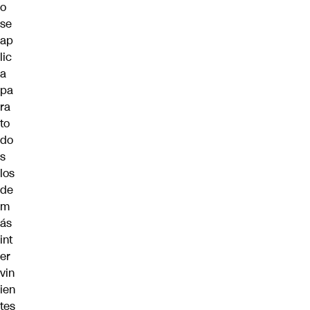
o
se
ap
lic
a
pa
ra
to
do
s
los
de
m
ás
int
er
vin
ien
tes