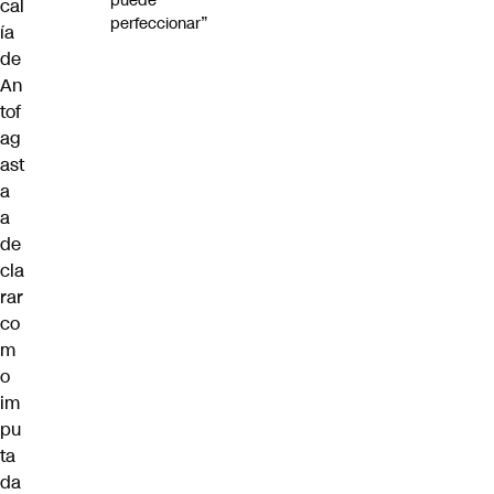
puede
cal
perfeccionar”
ía
de
An
tof
ag
ast
a
a
de
cla
rar
co
m
o
im
pu
ta
da