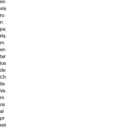
en
via
ro
n
pa
rla
m
en
tar
ios
de
Ch
ile
Va
m
os
al
pr
esi