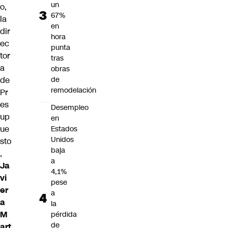
un
o,
67%
la
en
dir
hora
ec
punta
tor
tras
a
obras
de
de
remodelación
Pr
es
Desempleo
up
en
ue
Estados
Unidos
sto
baja
,
a
Ja
4,1%
vi
pese
er
a
a
la
M
pérdida
de
art