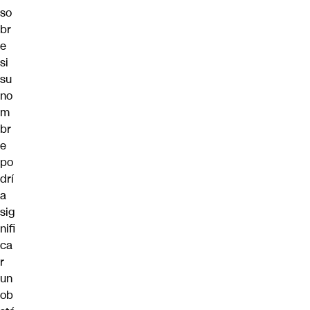
so
br
e
si
su
no
m
br
e
po
drí
a
sig
nifi
ca
r
un
ob