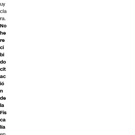
uy
cla
ra.
No
he
re
ci
bi
do
cit
ac
ió
n
de
la
Fis
ca
lía
en