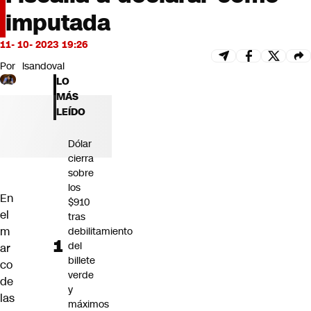
Futuro 360
imputada
Opinión
11- 10- 2023 19:26
Por
lsandoval
LO
MÁS
LEÍDO
Dólar
cierra
sobre
los
En
$910
el
tras
m
debilitamiento
del
ar
billete
co
verde
de
y
las
máximos