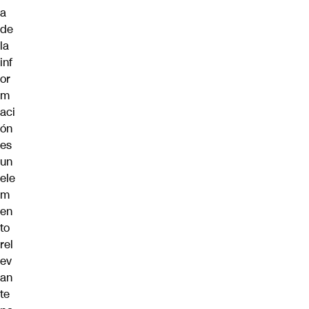
a
de
la
inf
or
m
aci
ón
es
un
ele
m
en
to
rel
ev
an
te