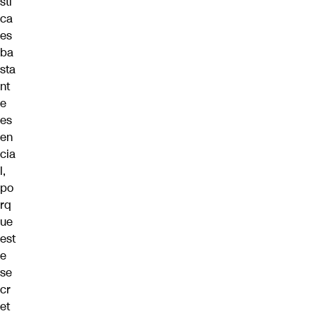
sti
ca
es
ba
sta
nt
e
es
en
cia
l,
po
rq
ue
est
e
se
cr
et