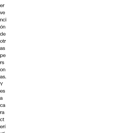
er
ve
nci
ón
de
otr
as
pe
rs
on
as.
Y
es
a
ca
ra
ct
erí