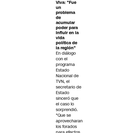
Viva: "Fue
un
problema
de
acumular
poder para
influir en la
vida
política de
la región"
En diálogo
con el
programa
Estado
Nacional de
TVN, el
secretario de
Estado
sinceró que
el caso lo
sorprendió.
"Que se
aprovecharan
los forados
para efectos