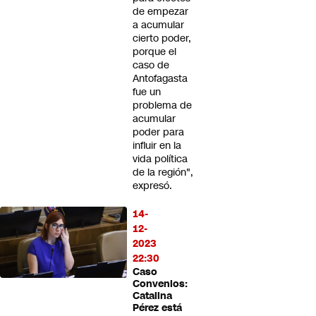
de empezar
a acumular
cierto poder,
porque el
caso de
Antofagasta
fue un
problema de
acumular
poder para
influir en la
vida política
de la región",
expresó.
14-
12-
2023
22:30
Caso
Convenios:
Catalina
Pérez está