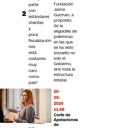
Fundación
parte
Jaime
con
Guzmán, a
estándares
propósito
chantas
de la
y
seguidilla de
poca
polémicas
fiscalización
en las que
nos
se ha visto
está
envuelto no
solo el
costando
Gobierno,
muy
sino toda la
caro
estructura
como
estatal.
país"
20-
Sigue
05-
la
2025
disputa:
11:46
Infantino
Corte de
se
Apelaciones
disculpa
de