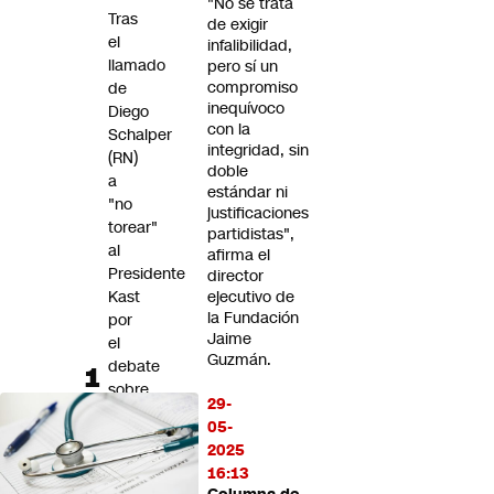
"No se trata
Futuro 360
Tras
de exigir
el
Opinión
infalibilidad,
llamado
pero sí un
compromiso
de
inequívoco
Diego
con la
Schalper
integridad, sin
(RN)
doble
a
estándar ni
"no
justificaciones
torear"
partidistas",
al
afirma el
Presidente
director
Kast
ejecutivo de
la Fundación
por
Jaime
el
Guzmán.
debate
sobre
29-
los
05-
indultos,
2025
Javiera
16:13
Rodríguez