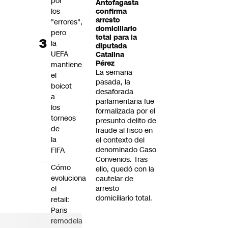
por
Antofagasta
los
confirma
arresto
"errores",
domiciliario
pero
total para la
la
diputada
UEFA
Catalina
Pérez
mantiene
La semana
el
pasada, la
boicot
desaforada
a
parlamentaria fue
los
formalizada por el
torneos
presunto delito de
de
fraude al fisco en
la
el contexto del
denominado Caso
FIFA
Convenios. Tras
Cómo
ello, quedó con la
evoluciona
cautelar de
arresto
el
domiciliario total.
retail:
Paris
remodela