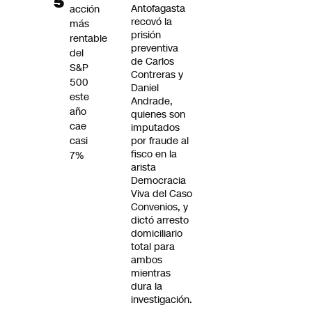
Antofagasta
acción
recovó la
más
prisión
rentable
preventiva
del
de Carlos
S&P
Contreras y
500
Daniel
este
Andrade,
año
quienes son
cae
imputados
casi
por fraude al
fisco en la
7%
arista
Democracia
Viva del Caso
Convenios, y
dictó arresto
domiciliario
total para
ambos
mientras
dura la
investigación.