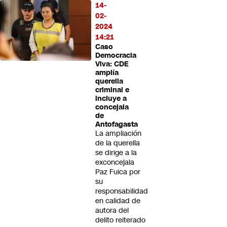
14-
02-
2024
14:21
Caso
Democracia
Viva: CDE
amplía
querella
criminal e
incluye a
concejala
de
Antofagasta
La ampliación
de la querella
se dirige a la
exconcejala
Paz Fuica por
su
responsabilidad
en calidad de
autora del
delito reiterado