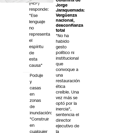
Columna de
(REP)
Jorge
responde:
Jaraquemada:
"Ese
Vergüenza
nacional,
lenguaje
desconfianza
no
total
representa
"No ha
el
habido
espíritu
gesto
político ni
de
institucional
esta
que
causa"
convoque a
una
Poduje
restauración
y
ética
casas
creíble. Una
en
vez más se
zonas
optó por la
de
inercia",
inundación:
sentencia el
"Construir
director
en
ejecutivo de
cualquier
la