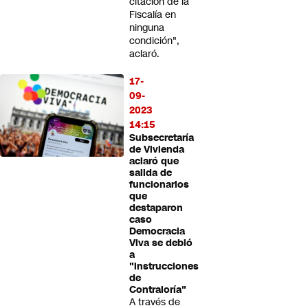
citación de la
Fiscalía en
ninguna
condición",
aclaró.
17-
09-
2023
14:15
Subsecretaría
de Vivienda
aclaró que
salida de
funcionarios
que
destaparon
caso
Democracia
Viva se debió
a
"instrucciones
de
Contraloría"
A través de