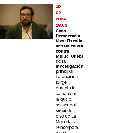
19-
02-
2024
18:03
Caso
Democracia
Viva: Fiscalía
separa causa
contra
Miguel Crispi
de la
investigación
principal
La decisión
surge
durante la
semana en
la que el
asesor del
segundo
piso de La
Moneda se
reincorpora