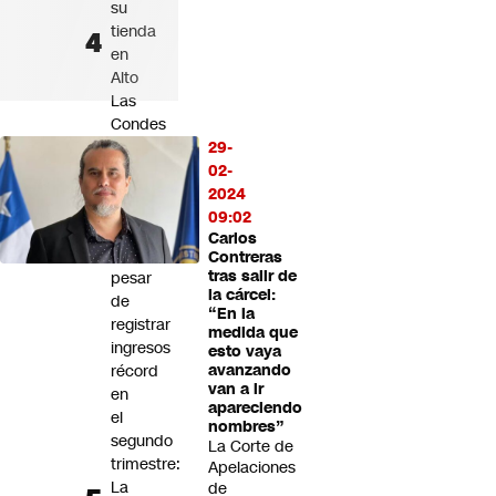
su
tienda
en
Alto
Las
Condes
y
29-
suma
02-
nuevos
2024
servicios
09:02
Carlos
A
Contreras
tras salir de
pesar
la cárcel:
de
“En la
registrar
medida que
ingresos
esto vaya
récord
avanzando
van a ir
en
apareciendo
el
nombres”
segundo
La Corte de
trimestre:
Apelaciones
La
de