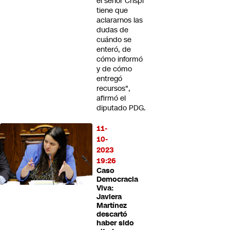
el señor Crispi
tiene que
aclararnos las
dudas de
cuándo se
enteró, de
cómo informó
y de cómo
entregó
recursos",
afirmó el
diputado PDG.
11-
10-
2023
19:26
Caso
Democracia
Viva:
Javiera
Martínez
descartó
haber sido