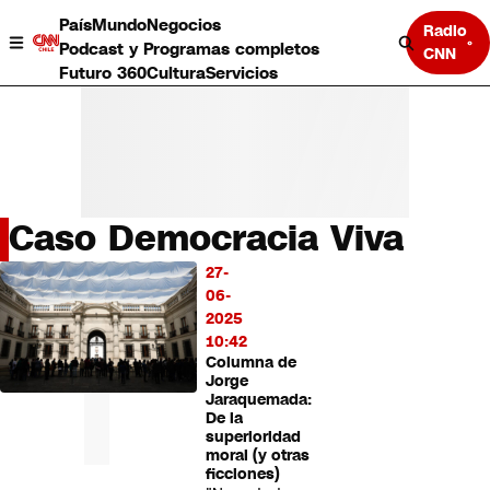
País
Mundo
Negocios
Radio
Podcast y Programas completos
CNN
Futuro 360
Cultura
Servicios
Caso Democracia Viva
País
27-
LO
Mundo
06-
MÁS
Negocios
2025
LEÍDO
Deportes
10:42
Columna de
Programas completos
Jorge
Cultura
Jaraquemada:
Servicios
De la
Bits
superioridad
moral (y otras
CNN Data
ficciones)
CNN tiempo