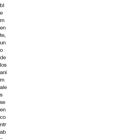
bl
e
m
en
te,
un
o
de
los
ani
m
ale
s
se
en
co
ntr
ab