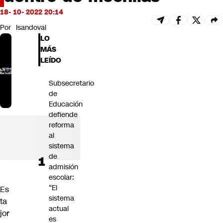
Futuro 360
18- 10- 2022 20:14
Opinión
Por
lsandoval
LO
MÁS
LEÍDO
Subsecretario
de
Educación
defiende
reforma
al
sistema
de
admisión
escolar:
“El
Es
sistema
ta
actual
jor
es