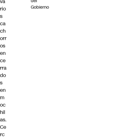
del
va
Gobierno
rio
s
ca
ch
orr
os
en
ce
rra
do
s
en
m
oc
hil
as.
Ce
rc