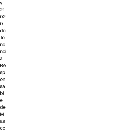
y
21.
02
0
de
Te
ne
nci
a
Re
sp
on
sa
bl
e
de
M
as
co