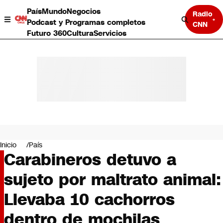
País
Mundo
Negocios
Radio
Podcast y Programas completos
CNN
Futuro 360
Cultura
Servicios
País
Mundo
Negocios
Inicio
País
Carabineros detuvo a
Deportes
Programas completos
sujeto por maltrato animal:
Cultura
Servicios
Llevaba 10 cachorros
Bits
CNN Data
dentro de mochilas
CNN tiempo