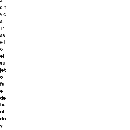
a
sin
vid
a.
Tr
as
ell
o,
el
su
jet
o
fu
e
de
te
ni
do
y