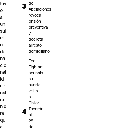
tuv
de
Apelaciones
o
revoca
a
prisión
un
preventiva
suj
y
et
decreta
o
arresto
de
domiciliario
na
Foo
cio
Fighters
nal
anuncia
id
su
cuarta
ad
visita
ext
a
ra
Chile:
nje
Tocarán
ra
el
qu
28
e
de