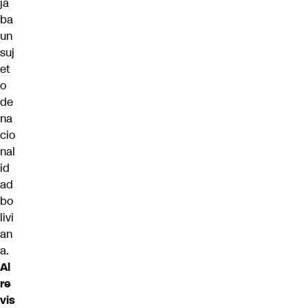
ja
ba
un
suj
et
o
de
na
cio
nal
id
ad
bo
livi
an
a.
Al
re
vis