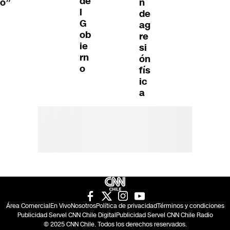
de
o”
n
l
de
G
ag
ob
re
ie
si
rn
ón
o
fís
ic
a
Área Comercial
En Vivo
Nosotros
Política de privacidad
Términos y condiciones
Publicidad Servel CNN Chile Digital
Publicidad Servel CNN Chile Radio
© 2025 CNN Chile. Todos los derechos reservados.