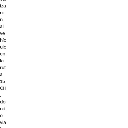
iza
ro
n
al
ve
híc
ulo
en
la
rut
a
15
CH
,
do
nd
e
via