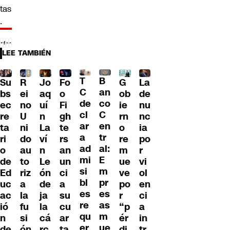
tas
.
LEE TAMBIÉN
T
B
Su
R
Jo
G
La
Fo
C
an
bs
ei
aq
ob
de
o
de
co
ec
no
uí
ie
nu
Fi
cl
C
re
U
n
rn
nc
gh
ar
en
ta
ni
La
o
ia
te
a
tr
ri
do
ví
re
po
rs
ad
al:
o
au
n
m
r
an
mi
E
de
to
Le
ue
vi
un
si
m
Ed
riz
ón
ve
ol
ci
bl
pr
uc
a
de
po
en
a
es
es
ac
la
ja
r
ci
su
re
as
ió
fu
la
“p
a
cu
qu
m
n
si
cá
ér
in
ar
er
ue
de
ón
rc
di
tr
ta