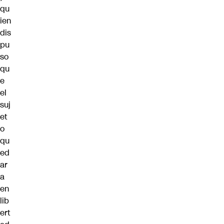
qu
ien
dis
pu
so
qu
e
el
suj
et
o
qu
ed
ar
a
en
lib
ert