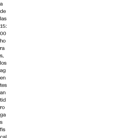
a
de
las
15:
00
ho
ra
s,
los
ag
en
tes
an
tid
ro
ga
s
fis
cal