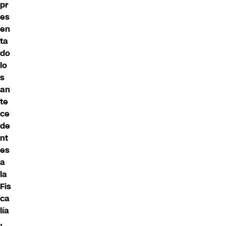
pr
es
en
ta
do
lo
s
an
te
ce
de
nt
es
a
la
Fis
ca
lía
,