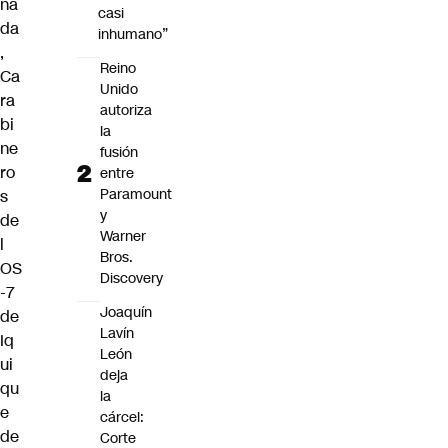
na
casi
da
inhumano”
,
Reino
Ca
Unido
ra
autoriza
bi
la
ne
fusión
ro
entre
Paramount
s
y
de
Warner
l
Bros.
OS
Discovery
-7
Joaquín
de
Lavín
Iq
León
ui
deja
qu
la
e
cárcel:
de
Corte