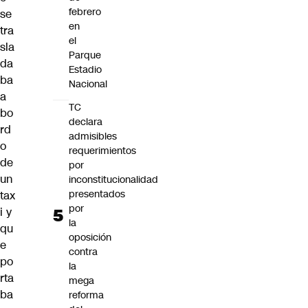
febrero
se
en
tra
el
sla
Parque
da
Estadio
ba
Nacional
a
TC
bo
declara
rd
admisibles
o
requerimientos
de
por
un
inconstitucionalidad
presentados
tax
por
i y
la
qu
oposición
e
contra
po
la
rta
mega
ba
reforma