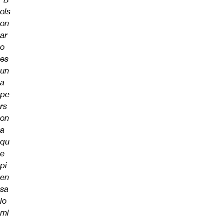
ols
on
ar
o
es
un
a
pe
rs
on
a
qu
e
pi
en
sa
lo
mi