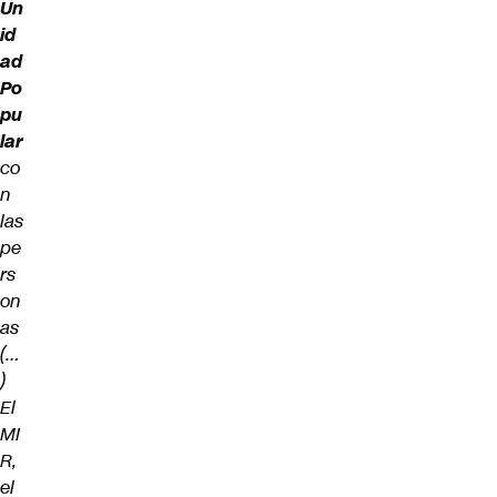
Un
id
ad
Po
pu
lar
co
n
las
pe
rs
on
as
(…
)
El
MI
R,
el