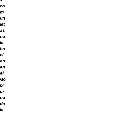
co
m
un
ist
as
no
lo
ha
cí
an
en
el
Go
bi
er
no
de
la