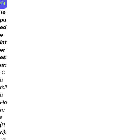
Te
pu
ed
e
int
er
es
ar:
C
a
mil
a
Flo
re
s
(R
N):
“B