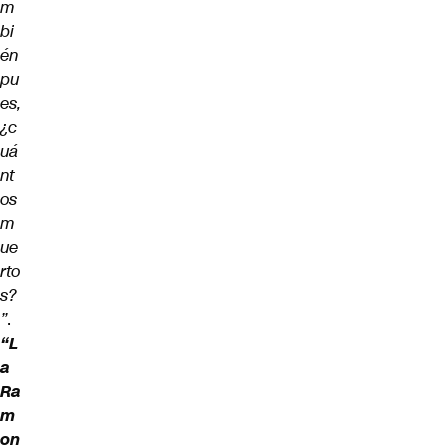
m
bi
én
pu
es,
¿c
uá
nt
os
m
ue
rto
s?
”
.
“L
a
Ra
m
on