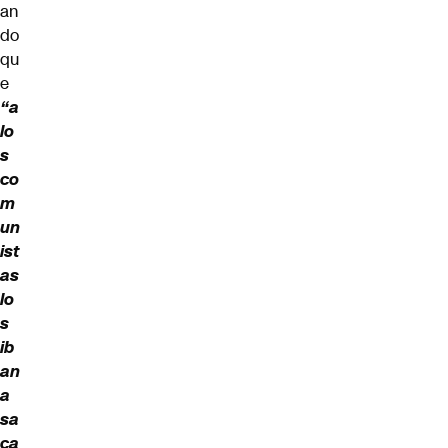
an
do
qu
e
“a
lo
s
co
m
un
ist
as
lo
s
ib
an
a
sa
ca