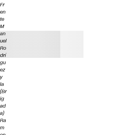
Fr
en
te
M
an
uel
Ro
drí
gu
ez
y
la
(Br
ig
ad
a)
Ra
m
on