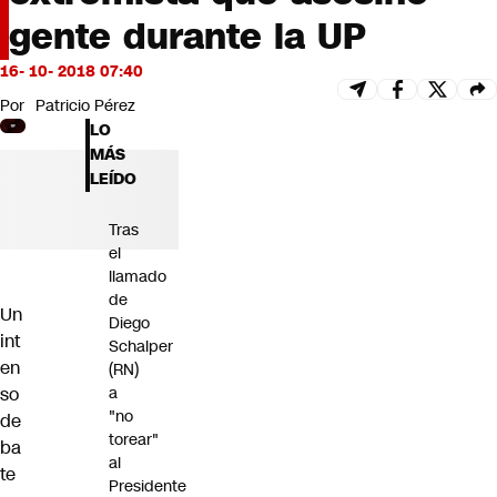
Futuro 360
gente durante la UP
Opinión
16- 10- 2018 07:40
Por
Patricio Pérez
LO
MÁS
LEÍDO
Tras
el
llamado
de
Un
Diego
int
Schalper
en
(RN)
so
a
"no
de
torear"
ba
al
te
Presidente