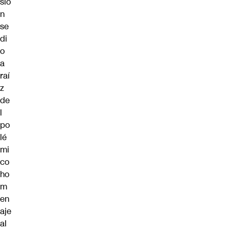
sió
n
se
di
o
a
raí
z
de
l
po
lé
mi
co
ho
m
en
aje
al