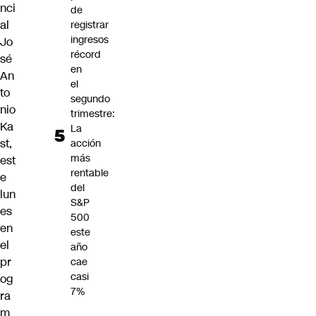
nci
de
al
registrar
ingresos
Jo
récord
sé
en
An
el
to
segundo
nio
trimestre:
Ka
La
st,
acción
más
est
rentable
e
del
lun
S&P
es
500
en
este
el
año
pr
cae
casi
og
7%
ra
m