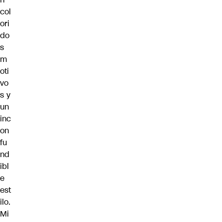
col
ori
do
s
m
oti
vo
s y
un
inc
on
fu
nd
ibl
e
est
ilo.
Mi