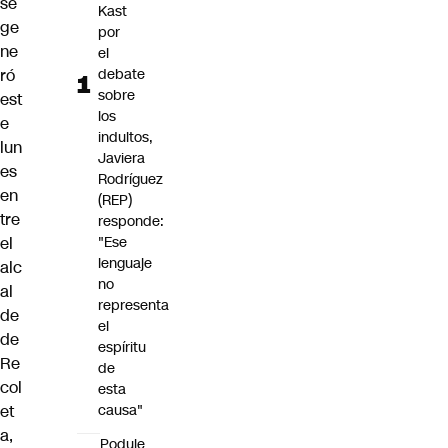
se
Kast
ge
por
ne
el
ró
debate
sobre
est
los
e
indultos,
lun
Javiera
es
Rodríguez
en
(REP)
tre
responde:
el
"Ese
lenguaje
alc
no
al
representa
de
el
de
espíritu
Re
de
col
esta
et
causa"
a,
Poduje