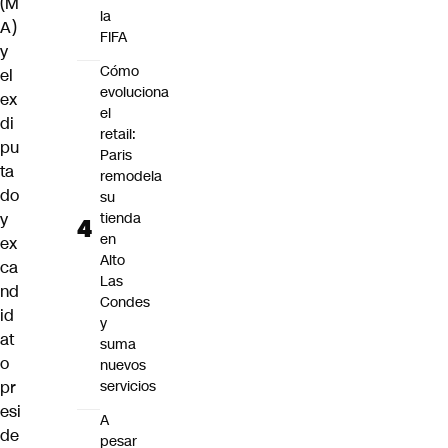
(M
la
A)
FIFA
y
Cómo
el
evoluciona
ex
el
di
retail:
pu
Paris
ta
remodela
do
su
y
tienda
en
ex
Alto
ca
Las
nd
Condes
id
y
at
suma
o
nuevos
pr
servicios
esi
A
de
pesar