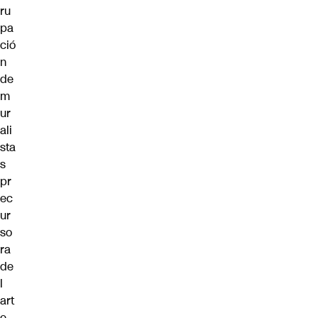
ru
pa
ció
n
de
m
ur
ali
sta
s
pr
ec
ur
so
ra
de
l
art
e