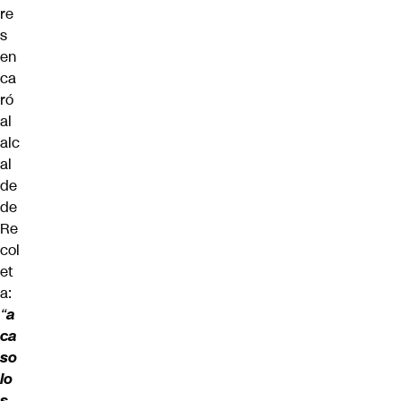
re
s
en
ca
ró
al
alc
al
de
de
Re
col
et
a:
“
a
ca
so
lo
s