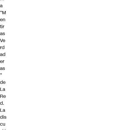
a
“M
en
tir
as
Ve
rd
ad
er
as
”
de
La
Re
d.
La
dis
cu