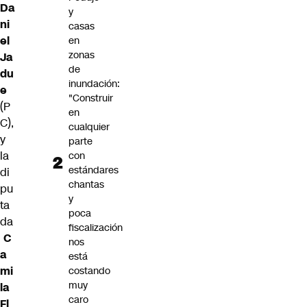
Da
y
ni
casas
el
en
zonas
Ja
de
du
inundación:
e
"Construir
(P
en
C),
cualquier
y
parte
la
con
estándares
di
chantas
pu
y
ta
poca
da
fiscalización
C
nos
a
está
mi
costando
muy
la
caro
Fl