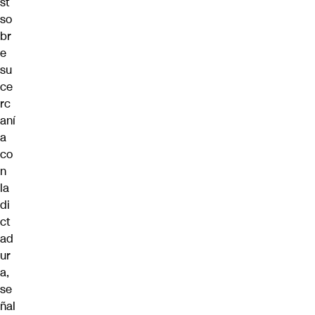
st
so
br
e
su
ce
rc
aní
a
co
n
la
di
ct
ad
ur
a,
se
ñal