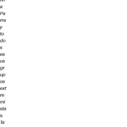
a
Pa
rra
y
to
do
s
es
os
gr
up
os
ext
re
mi
sta
s.
Ta