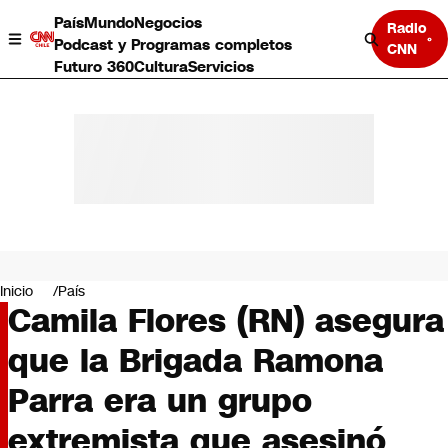
País
Mundo
Negocios
Radio
Podcast y Programas completos
CNN
Futuro 360
Cultura
Servicios
País
Mundo
Negocios
Inicio
País
Camila Flores (RN) asegura
Deportes
Programas completos
que la Brigada Ramona
Cultura
Servicios
Parra era un grupo
Bits
CNN Data
extremista que asesinó
CNN tiempo