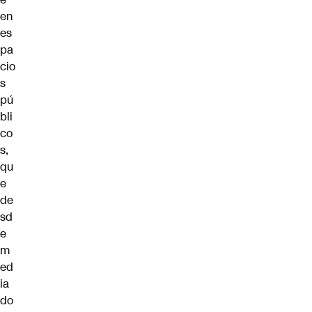
en
es
pa
cio
s
pú
bli
co
s,
qu
e
de
sd
e
m
ed
ia
do