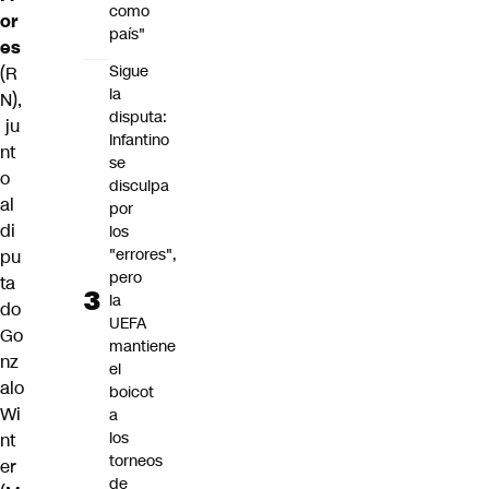
como
or
país"
es
Sigue
(R
la
N),
disputa:
ju
Infantino
nt
se
o
disculpa
al
por
di
los
"errores",
pu
pero
ta
la
do
UEFA
Go
mantiene
nz
el
alo
boicot
Wi
a
los
nt
torneos
er
de