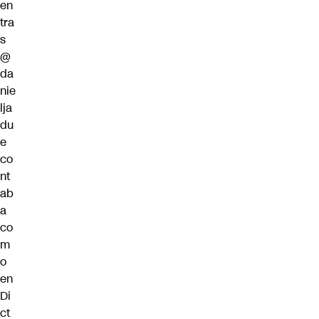
en
tra
s
@
da
nie
lja
du
e
co
nt
ab
a
co
m
o
en
Di
ct