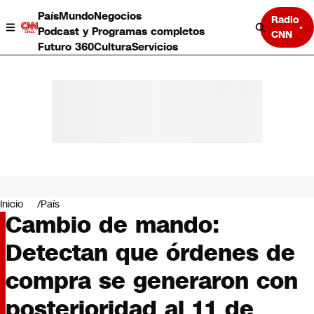
País
Mundo
Negocios
Radio
Podcast y Programas completos
CNN
Futuro 360
Cultura
Servicios
País
Mundo
Negocios
Inicio
País
Cambio de mando:
Deportes
Programas completos
Detectan que órdenes de
Cultura
Servicios
compra se generaron con
Bits
CNN Data
posterioridad al 11 de
CNN tiempo