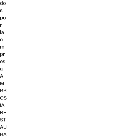
do
s
po
r
la
e
m
pr
es
a
A
M
BR
OS
IA
RE
ST
AU
RA