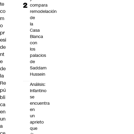
te
compara
co
remodelación
de
m
la
o
Casa
pr
Blanca
esi
con
de
los
nt
palacios
e
de
Saddam
de
Hussein
la
Re
Análisis:
pú
Infantino
se
bli
encuentra
ca
en
en
un
un
aprieto
a
que
ce