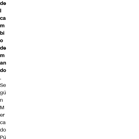
de
l
ca
m
bi
o
de
m
an
do
.
Se
gú
n
M
er
ca
do
Pú