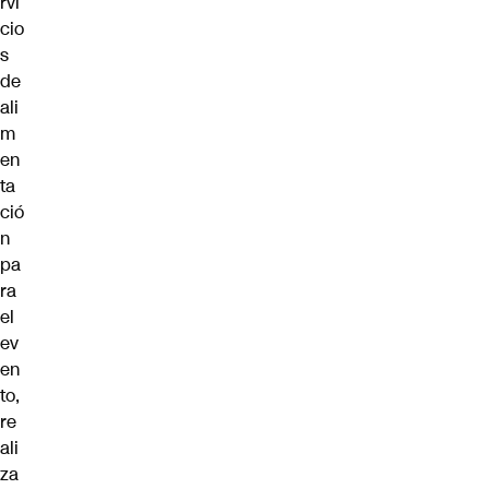
rvi
cio
s
de
ali
m
en
ta
ció
n
pa
ra
el
ev
en
to,
re
ali
za