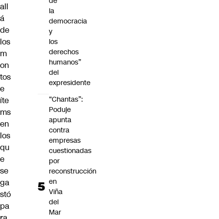
de
all
la
á
democracia
de
y
los
los
derechos
m
humanos”
on
del
tos
expresidente
e
“Chantas”:
íte
Poduje
ms
apunta
en
contra
los
empresas
qu
cuestionadas
e
por
se
reconstrucción
en
ga
Viña
stó
del
pa
Mar
ra