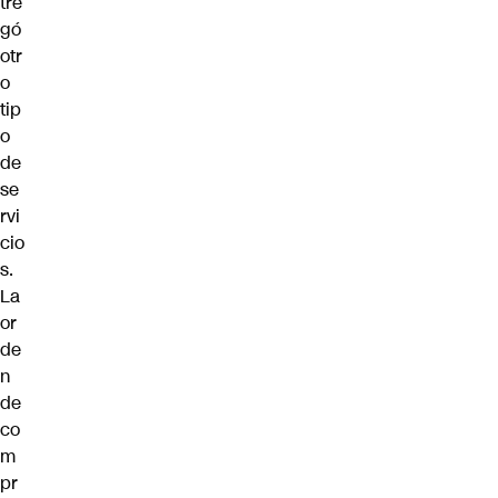
tre
gó
otr
o
tip
o
de
se
rvi
cio
s.
La
or
de
n
de
co
m
pr