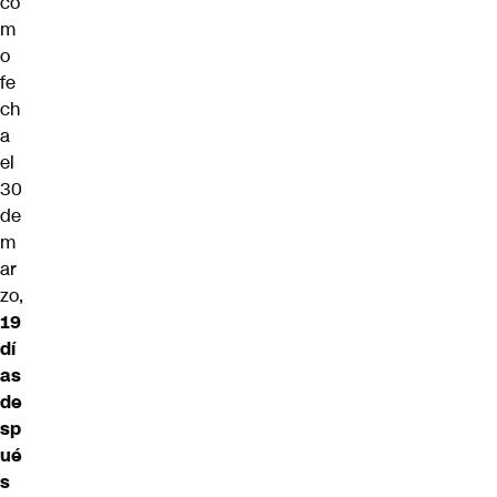
co
m
o
fe
ch
a
el
30
de
m
ar
zo,
19
dí
as
de
sp
ué
s