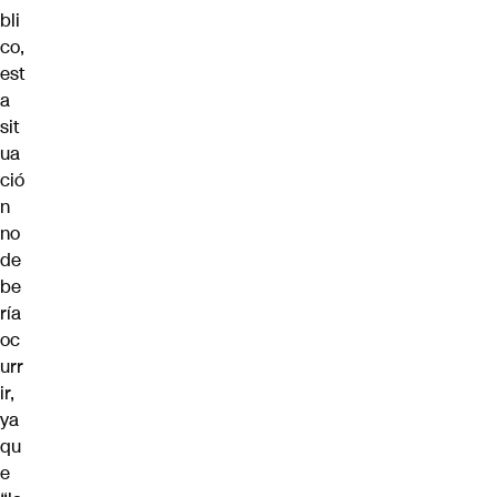
bli
co
,
est
a
sit
ua
ció
n
no
de
be
ría
oc
urr
ir,
ya
qu
e