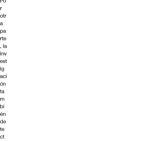
Po
r
otr
a
pa
rte
, la
inv
est
ig
aci
ón
ta
m
bi
én
de
te
ct