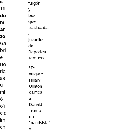
s
furgón
11
y
de
bus
que
m
trasladaba
ar
a
zo
,
juveniles
Ga
de
bri
Deportes
el
Temuco
Bo
"Es
ric
vulgar":
as
Hillary
u
Clinton
mi
califica
a
ó
Donald
ofi
Trump
cia
de
lm
"narcisista"
en
y