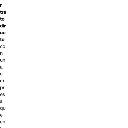
r
tra
to
dir
ec
to
co
n
un
a
e
m
pr
es
a
qu
e
en