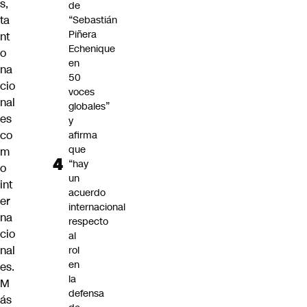
s,
de
ta
“Sebastián
Piñera
nt
Echenique
o
en
na
50
cio
voces
nal
globales”
es
y
co
afirma
que
m
“hay
o
un
int
acuerdo
er
internacional
na
respecto
cio
al
nal
rol
en
es.
la
M
defensa
ás