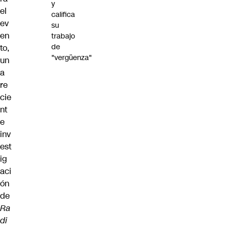
y
el
califica
ev
su
en
trabajo
de
to,
"vergüenza"
un
a
re
cie
nt
e
inv
est
ig
aci
ón
de
Ra
di