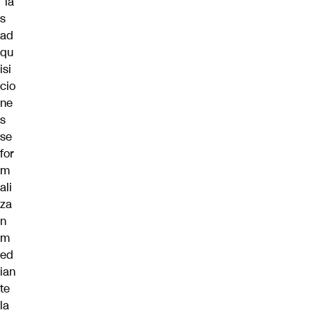
“la
s
ad
qu
isi
cio
ne
s
se
for
m
ali
za
n
m
ed
ian
te
la