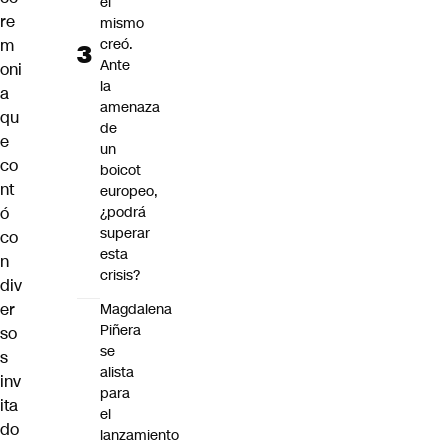
él
re
mismo
creó.
m
Ante
oni
la
a
amenaza
qu
de
e
un
co
boicot
nt
europeo,
¿podrá
ó
superar
co
esta
n
crisis?
div
er
Magdalena
Piñera
so
se
s
alista
inv
para
ita
el
do
lanzamiento