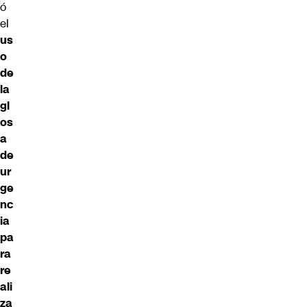
ó
el
us
o
de
la
gl
os
a
de
ur
ge
nc
ia
pa
ra
re
ali
za