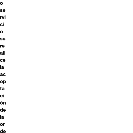
o
se
rvi
ci
o
se
re
ali
ce
la
ac
ep
ta
ci
ón
de
la
or
de