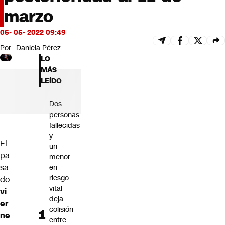
Futuro 360
marzo
Opinión
05- 05- 2022 09:49
Por
Daniela Pérez
LO
MÁS
LEÍDO
Dos
personas
fallecidas
y
El
un
pa
menor
sa
en
riesgo
do
vital
vi
deja
er
colisión
ne
entre