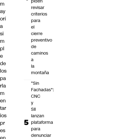
piden
m
revisar
ay
criterios
orí
para
a
el
si
cierre
preventivo
m
de
pl
caminos
e
a
de
la
los
montaña
pa
"Sin
rla
Fachadas":
m
CNC
en
y
tar
SII
ios
lanzan
plataforma
pr
para
es
denunciar
en