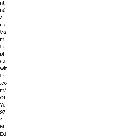
nti
nú
a
su
trá
mi
te.
pi
c.t
wit
ter
.co
m/
Ot
Yu
9Z
4
M
Ed