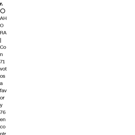
r.
⭕️
AH
O
RA
|
Co
n
71
vot
os
a
fav
or
y
76
en
co
ntr