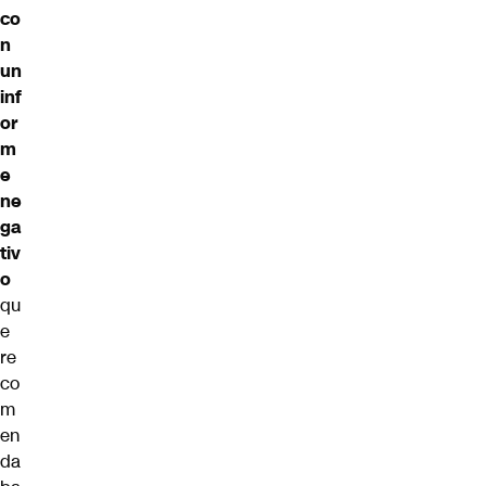
co
n
un
inf
or
m
e
ne
ga
tiv
o
qu
e
re
co
m
en
da