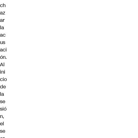
ch
az
ar
la
ac
us
aci
ón
.
Al
ini
cio
de
la
se
sió
n,
el
se