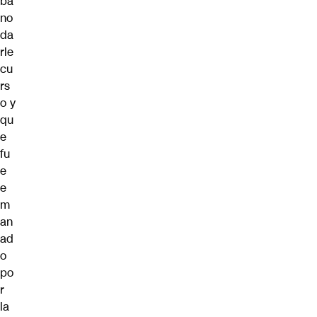
ba
no
da
rle
cu
rs
o y
qu
e
fu
e
e
m
an
ad
o
po
r
la