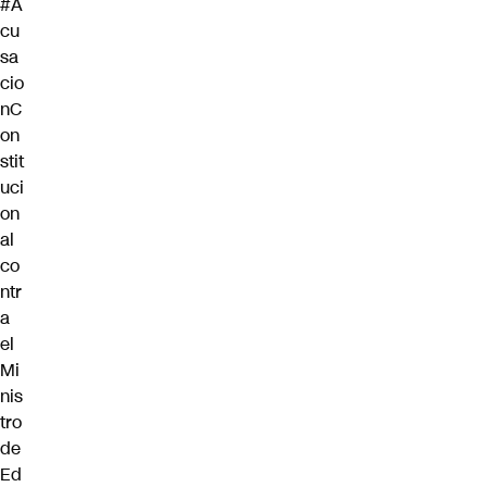
#A
cu
sa
cio
nC
on
stit
uci
on
al
co
ntr
a
el
Mi
nis
tro
de
Ed