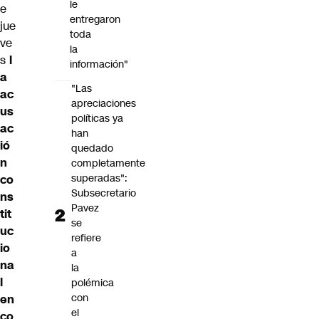
le
e
entregaron
jue
toda
ve
la
s
l
información"
a
"Las
ac
apreciaciones
us
políticas ya
ac
han
ió
quedado
n
completamente
superadas":
co
Subsecretario
ns
Pavez
tit
se
uc
refiere
io
a
na
la
l
polémica
con
en
el
co