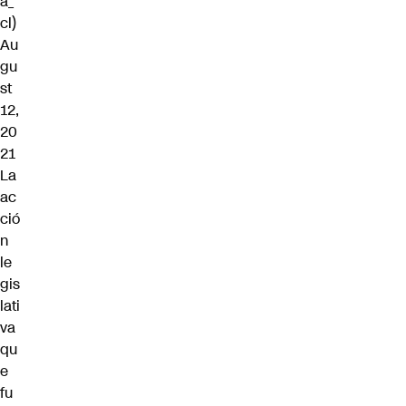
a_
cl)
Au
gu
st
12,
20
21
La
ac
ció
n
le
gis
lati
va
qu
e
fu