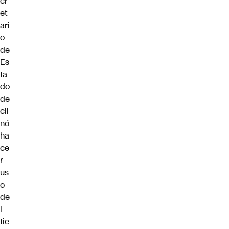
cr
et
ari
o
de
Es
ta
do
de
cli
nó
ha
ce
r
us
o
de
l
tie