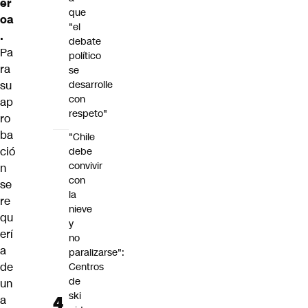
er
que
oa
"el
.
debate
Pa
político
ra
se
su
desarrolle
con
ap
respeto"
ro
ba
"Chile
ció
debe
convivir
n
con
se
la
re
nieve
qu
y
erí
no
a
paralizarse":
de
Centros
de
un
ski
a