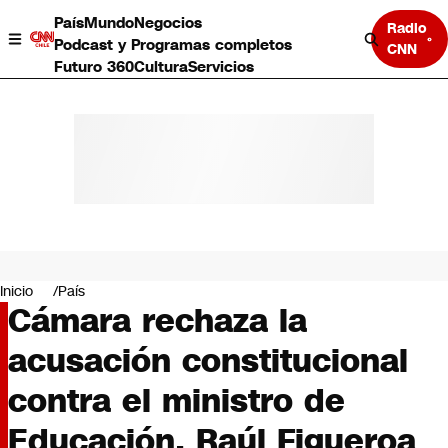
País
Mundo
Negocios
Radio
Podcast y Programas completos
CNN
Futuro 360
Cultura
Servicios
País
Mundo
Negocios
Inicio
País
Cámara rechaza la
Deportes
Programas completos
acusación constitucional
Cultura
Servicios
contra el ministro de
Bits
CNN Data
Educación, Raúl Figueroa
CNN tiempo