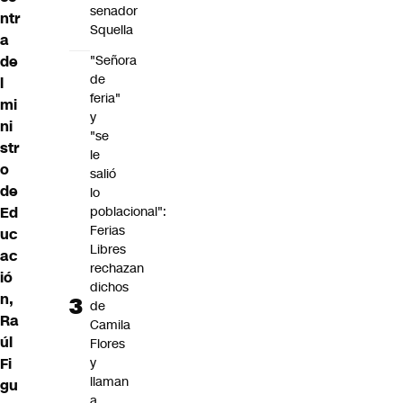
senador
ntr
Squella
a
de
"Señora
de
l
feria"
mi
y
ni
"se
str
le
o
salió
de
lo
Ed
poblacional":
Ferias
uc
Libres
ac
rechazan
ió
dichos
n,
de
Ra
Camila
úl
Flores
Fi
y
llaman
gu
a