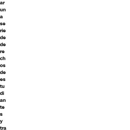
ar
un
a
se
rie
de
de
re
ch
os
de
es
tu
di
an
te
s
y
tra