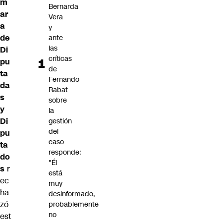
m
Bernarda
ar
Vera
a
y
de
ante
las
Di
críticas
pu
de
ta
Fernando
da
Rabat
s
sobre
y
la
Di
gestión
del
pu
caso
ta
responde:
do
"Él
s
r
está
ec
muy
ha
desinformado,
zó
probablemente
no
est