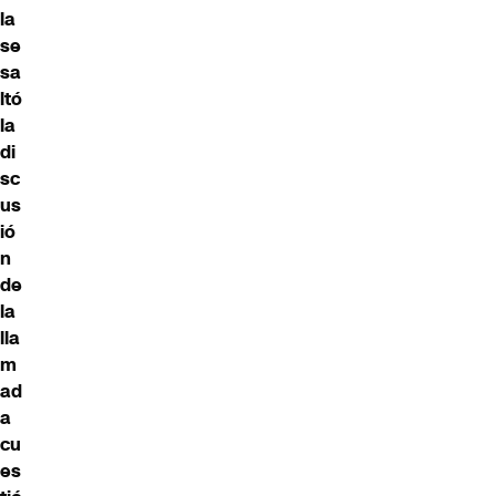
la
se
sa
ltó
la
di
sc
us
ió
n
de
la
lla
m
ad
a
cu
es