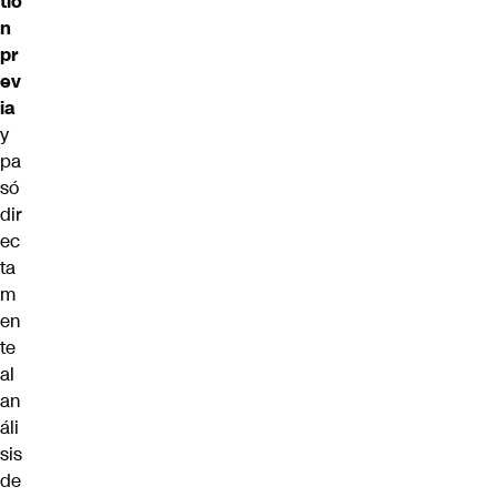
tió
n
pr
ev
ia
y
pa
só
dir
ec
ta
m
en
te
al
an
áli
sis
de