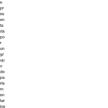
e
pr
es
en
ta
da
po
r
un
gr
up
o
de
pa
rla
m
en
tar
ios