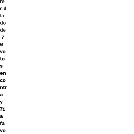
re
sul
ta
do
de
7
6
vo
to
s
en
co
ntr
a
y
71
a
fa
vo