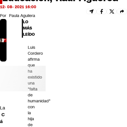
Futuro 360
12- 08- 2021 16:00
Opinión
Por
Paula Aguilera
LO
MÁS
LEÍDO
Luis
Cordero
afirma
que
ha
existido
una
"falta
de
humanidad"
con
La
la
C
hija
á
de