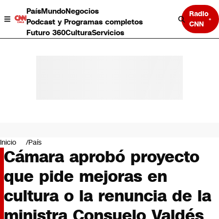
País
Mundo
Negocios
Radio
Podcast y Programas completos
CNN
Futuro 360
Cultura
Servicios
País
Mundo
Negocios
Inicio
País
Cámara aprobó proyecto
Deportes
Programas completos
que pide mejoras en
Cultura
Servicios
cultura o la renuncia de la
Bits
CNN Data
ministra Consuelo Valdés
CNN tiempo