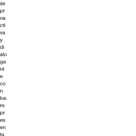
ás
pr
oa
cti
va
y
di
alo
ga
nt
e
co
n
los
re
pr
es
en
ta