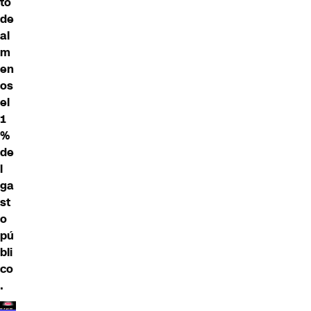
to
de
al
m
en
os
el
1
%
de
l
ga
st
o
pú
bli
co
.