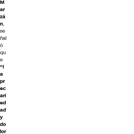
M
ar
zá
n
,
se
ñal
ó
qu
e
“l
a
pr
ec
ari
ed
ad
y
do
lor