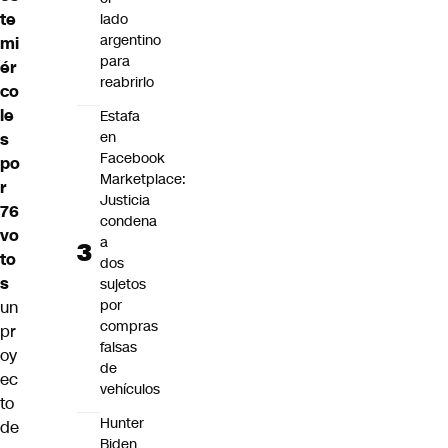
te
lado
argentino
mi
para
ér
reabrirlo
co
le
Estafa
en
s
Facebook
po
Marketplace:
r
Justicia
76
condena
vo
a
to
dos
s
sujetos
por
un
compras
pr
falsas
oy
de
ec
vehículos
to
Hunter
de
Biden