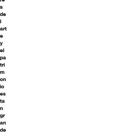
s
de
l
art
e
y
el
pa
tri
m
on
io
es
ta
n
gr
an
de