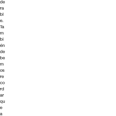
de
ra
bl
e.
Ta
m
bi
én
de
be
m
os
re
co
rd
ar
qu
e
a