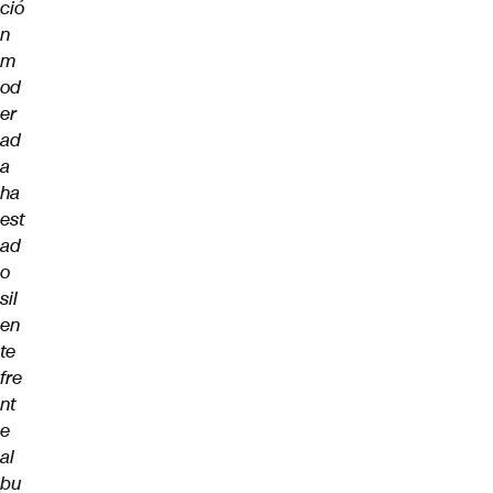
ció
n
m
od
er
ad
a
ha
est
ad
o
sil
en
te
fre
nt
e
al
bu