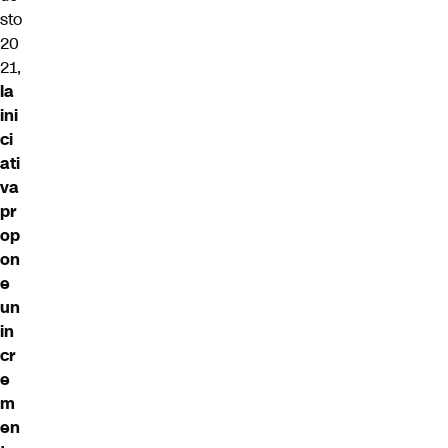
sto
20
21,
la
ini
ci
ati
va
pr
op
on
e
un
in
cr
e
m
en