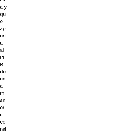
a y
qu
e
ap
ort
a
al
PI
B
de
un
a
m
an
er
a
co
nsi