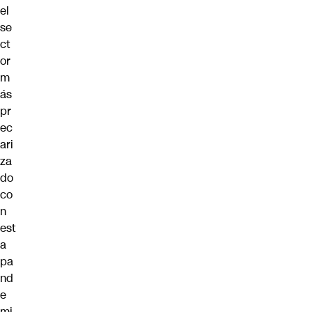
el
se
ct
or
m
ás
pr
ec
ari
za
do
co
n
est
a
pa
nd
e
mi