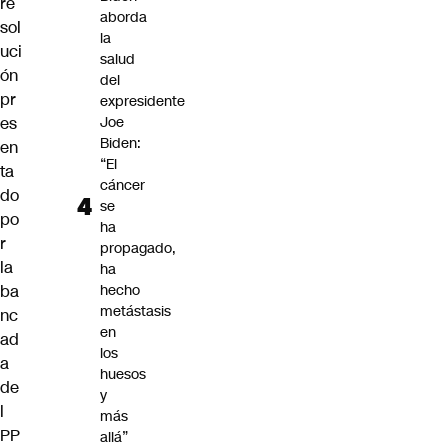
re
aborda
sol
la
uci
salud
ón
del
pr
expresidente
es
Joe
Biden:
en
“El
ta
cáncer
do
se
po
ha
r
propagado,
la
ha
ba
hecho
metástasis
nc
en
ad
los
a
huesos
de
y
l
más
PP
allá”