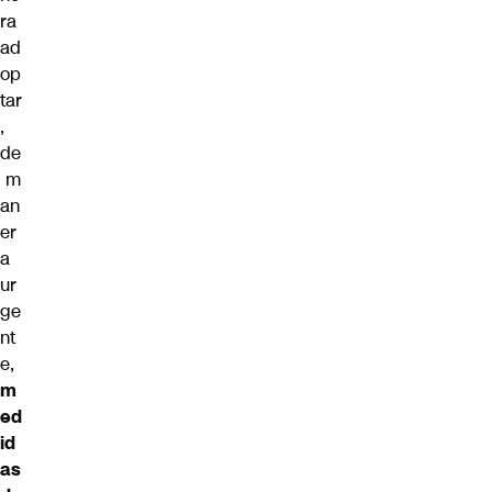
ra
ad
op
tar
,
de
m
an
er
a
ur
ge
nt
e,
m
ed
id
as