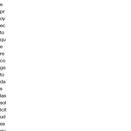
e
pr
oy
ec
to
qu
e
re
co
ge
to
da
s
las
sol
icit
ud
es
qu