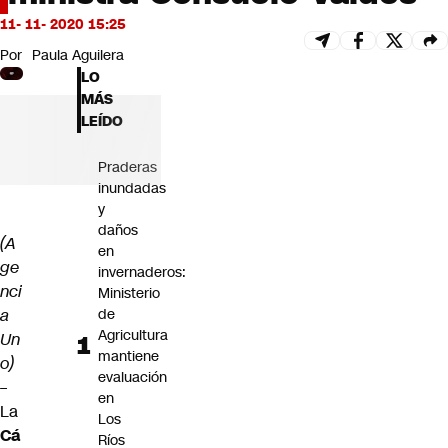
Futuro 360
11- 11- 2020 15:25
Opinión
Por
Paula Aguilera
LO
MÁS
LEÍDO
Praderas
inundadas
y
daños
(A
en
ge
invernaderos:
nci
Ministerio
a
de
Agricultura
Un
mantiene
o)
evaluación
–
en
La
Los
Cá
Ríos