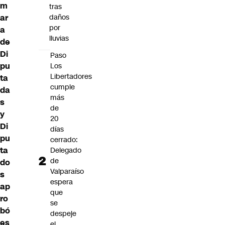
m
tras
ar
daños
por
a
lluvias
de
Di
Paso
pu
Los
Libertadores
ta
cumple
da
más
s
de
y
20
Di
días
pu
cerrado:
ta
Delegado
de
do
Valparaíso
s
espera
ap
que
ro
se
bó
despeje
es
el