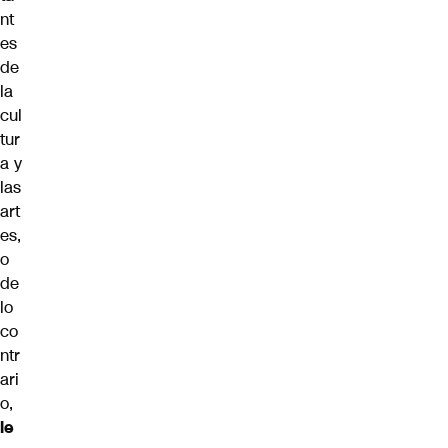
nt
es
de
la
cul
tur
a y
las
art
es,
o
de
lo
co
ntr
ari
o,
le