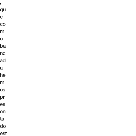
,
qu
e
co
m
o
ba
nc
ad
a
he
m
os
pr
es
en
ta
do
est