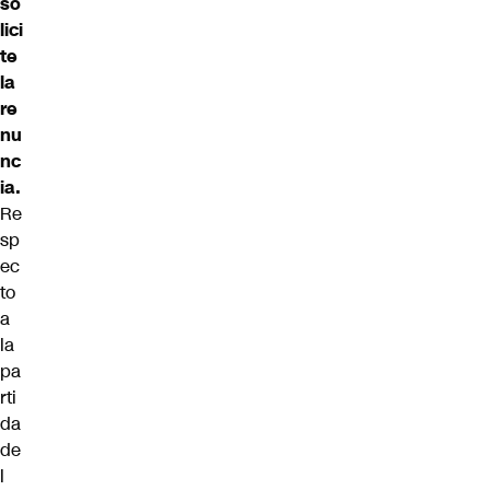
so
lici
te
la
re
nu
nc
ia.
Re
sp
ec
to
a
la
pa
rti
da
de
l