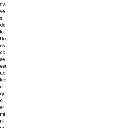
tra
vé
s
de
la
Un
es
co
se
est
ab
lec
e
qu
e
el
mí
ni
m