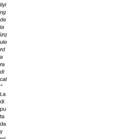
llyi
ng
de
la
izq
uie
rd
a
ra
di
cal
”
La
di
pu
ta
da
y
mi