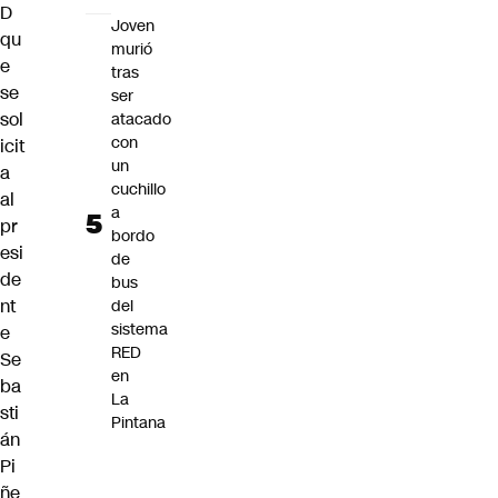
D
Joven
qu
murió
e
tras
se
ser
sol
atacado
con
icit
un
a
cuchillo
al
a
pr
bordo
esi
de
de
bus
nt
del
sistema
e
RED
Se
en
ba
La
sti
Pintana
án
Pi
ñe