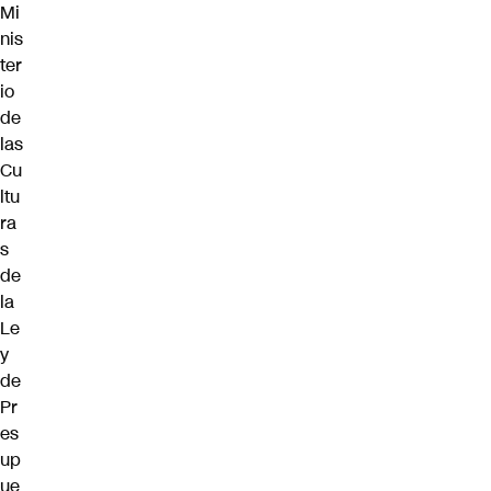
Mi
nis
ter
io
de
las
Cu
ltu
ra
s
de
la
Le
y
de
Pr
es
up
ue