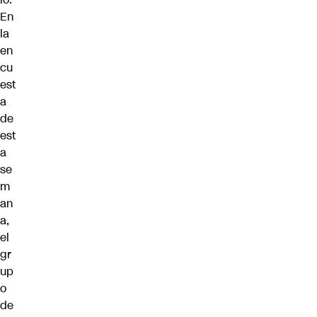
En
la
en
cu
est
a
de
est
a
se
m
an
a,
el
gr
up
o
de