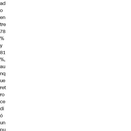
ad
o
en
tre
78
%
y
81
%,
au
nq
ue
ret
ro
ce
di
ó
un
pu