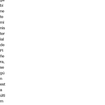
bi
ne
te
mi
nis
ter
ial
de
Pi
ñe
ra,
se
gú
n
est
a
últi
m