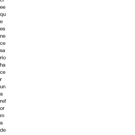
ee
qu
e
es
ne
ce
sa
rio
ha
ce
r
un
a
ref
or
m
a
de