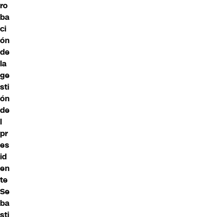
ro
ba
ci
ón
de
la
ge
sti
ón
de
l
pr
es
id
en
te
Se
ba
sti