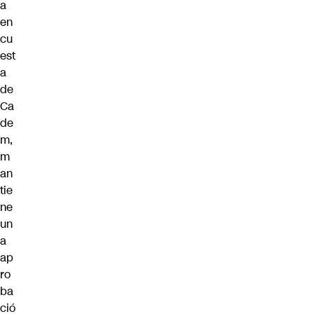
a
en
cu
est
a
de
Ca
de
m
,
m
an
tie
ne
un
a
ap
ro
ba
ció