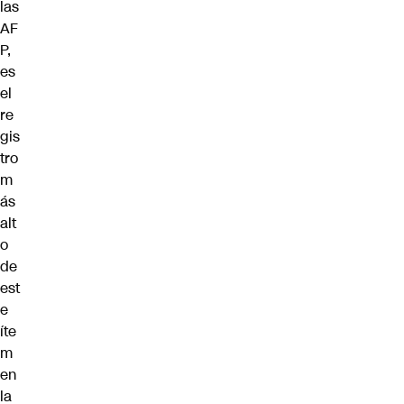
las
AF
P,
es
el
re
gis
tro
m
ás
alt
o
de
est
e
íte
m
en
la