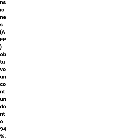
ns
io
ne
s
(A
FP
)
ob
tu
vo
un
co
nt
un
de
nt
e
94
%.