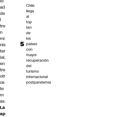
id
Chile
ad
llega
de
al
l
top
tre
ten
n
de
mi
los
países
nis
con
ter
mayor
ial,
recuperación
en
del
tre
turismo
otr
internacional
os
postpandemia
te
m
as.
La
ap