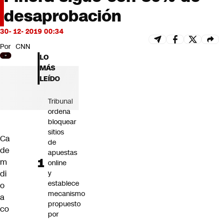
Futuro 360
desaprobación
Opinión
30- 12- 2019 00:34
Por
CNN
LO
MÁS
LEÍDO
Tribunal
ordena
bloquear
sitios
Ca
de
de
apuestas
m
online
di
y
establece
o
mecanismo
a
propuesto
co
por