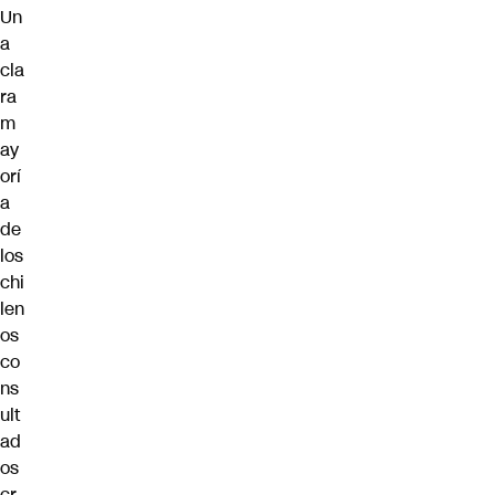
Un
a
cla
ra
m
ay
orí
a
de
los
chi
len
os
co
ns
ult
ad
os
cr