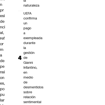
la
n
naturaleza
pr
UEFA
esi
confirma
de
un
nci
pago
al,
a
ref
exempleada
durante
or
la
m
gestión
a
de
de
Gianni
pe
Infantino,
nsi
en
on
medio
de
es,
desmentidos
po
sobre
pu
relación
lar
sentimental