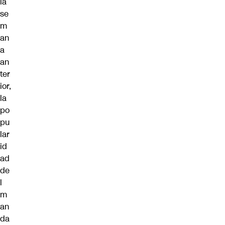
la
se
m
an
a
an
ter
ior,
la
po
pu
lar
id
ad
de
l
m
an
da