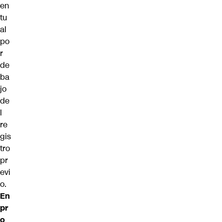
en
tu
al
po
r
de
ba
jo
de
l
re
gis
tro
pr
evi
o.
En
pr
o