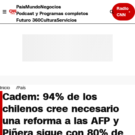
País
Mundo
Negocios
Radio
Podcast y Programas completos
CNN
Futuro 360
Cultura
Servicios
País
Mundo
Negocios
Inicio
País
Cadem: 94% de los
Deportes
Programas completos
chilenos cree necesario
Cultura
Servicios
una reforma a las AFP y
Bits
CNN Data
Piñera sigue con 80% de
CNN tiempo