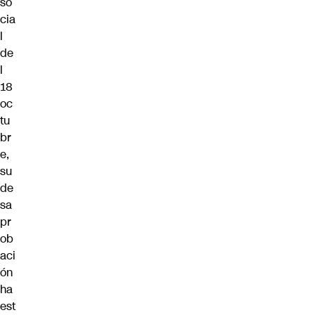
so
cia
l
de
l
18
oc
tu
br
e,
su
de
sa
pr
ob
aci
ón
ha
est