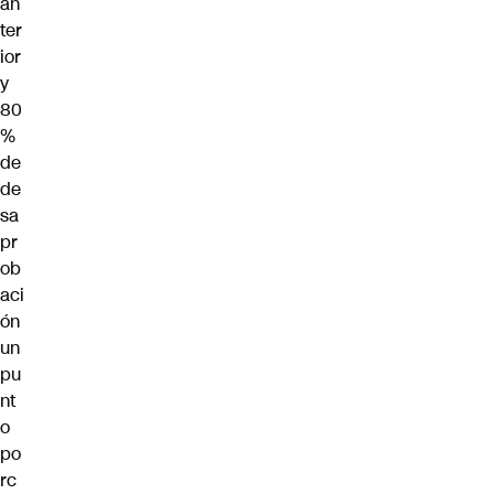
an
ter
ior
y
80
%
de
de
sa
pr
ob
aci
ón
un
pu
nt
o
po
rc