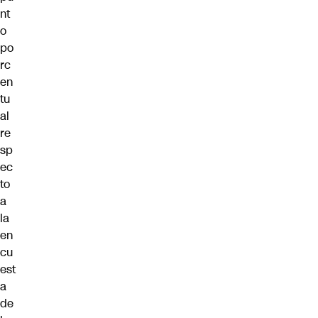
nt
o
po
rc
en
tu
al
re
sp
ec
to
a
la
en
cu
est
a
de