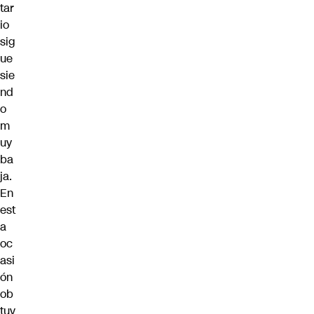
tar
io
sig
ue
sie
nd
o
m
uy
ba
ja.
En
est
a
oc
asi
ón
ob
tuv