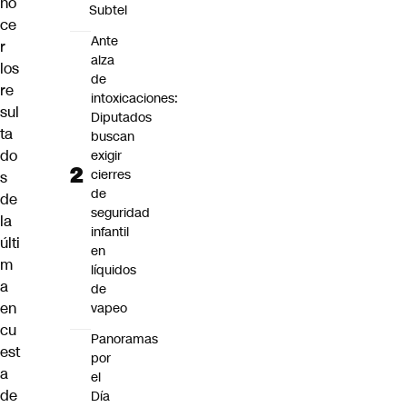
no
Subtel
ce
Ante
r
alza
los
de
re
intoxicaciones:
sul
Diputados
ta
buscan
do
exigir
cierres
s
de
de
seguridad
la
infantil
últi
en
m
líquidos
a
de
en
vapeo
cu
Panoramas
est
por
a
el
de
Día