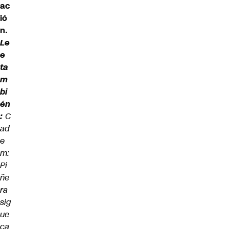
ac
ió
n.
Le
e
ta
m
bi
én
:
C
ad
e
m:
Pi
ñe
ra
sig
ue
ca