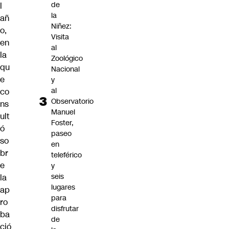
de
l
la
añ
Niñez:
o,
Visita
en
al
la
Zoológico
qu
Nacional
e
y
al
co
Observatorio
ns
Manuel
ult
Foster,
ó
paseo
so
en
br
teleférico
e
y
seis
la
lugares
ap
para
ro
disfrutar
ba
de
ció