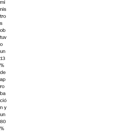
mi
nis
tro
s
ob
tuv
o
un
13
%
de
ap
ro
ba
ció
n y
un
80
%