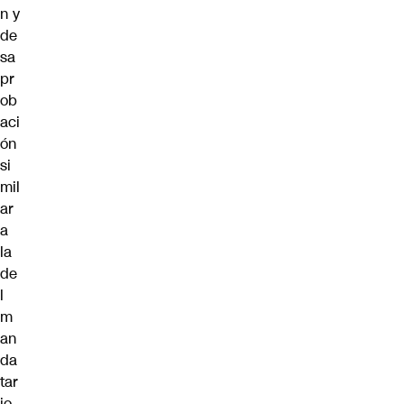
n y
de
sa
pr
ob
aci
ón
si
mil
ar
a
la
de
l
m
an
da
tar
io.