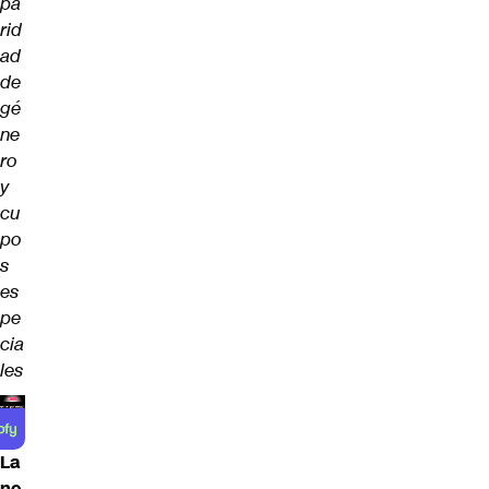
pa
rid
ad
de
gé
ne
ro
y
cu
po
s
es
pe
cia
les
La
ne