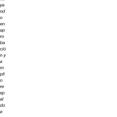
ye
nd
o
en
ap
ro
ba
ció
n y
a
m
pli
o
re
sp
al
do
a