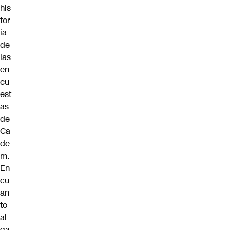
his
tor
ia
de
las
en
cu
est
as
de
Ca
de
m.
En
cu
an
to
al
ga