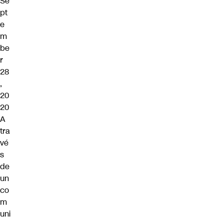
Se
pt
e
m
be
r
28
,
20
20
A
tra
vé
s
de
un
co
m
uni