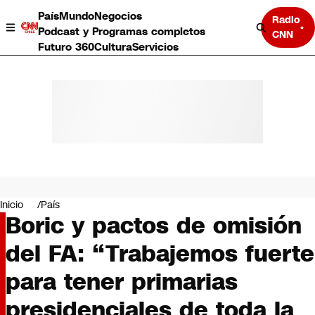
País
Mundo
Negocios
Radio
Podcast y Programas completos
CNN
Futuro 360
Cultura
Servicios
País
Mundo
Negocios
Inicio
País
Boric y pactos de omisión
Deportes
Programas completos
del FA: “Trabajemos fuerte
Cultura
Servicios
para tener primarias
Bits
CNN Data
presidenciales de toda la
CNN tiempo