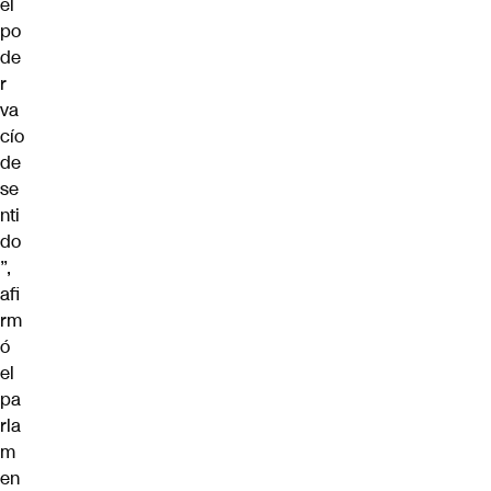
el
po
de
r
va
cío
de
se
nti
do
”,
afi
rm
ó
el
pa
rla
m
en