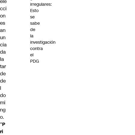
ele
irregulares:
cci
Esto
on
se
es
sabe
de
an
la
un
investigación
cia
contra
da
el
la
PDG
tar
de
de
l
do
mi
ng
o.
“
P
ri