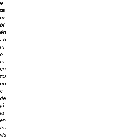
e
ta
m
bi
én
:
5
m
o
m
en
tos
qu
e
de
jó
la
en
tre
vis