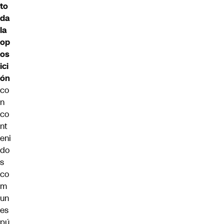
to
da
la
op
os
ici
ón
co
n
co
nt
eni
do
s
co
m
un
es
pú