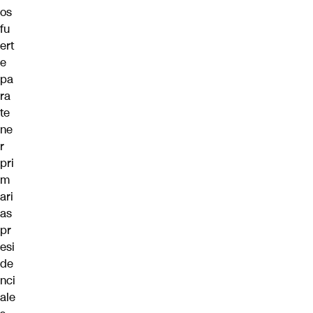
os
fu
ert
e
pa
ra
te
ne
r
pri
m
ari
as
pr
esi
de
nci
ale