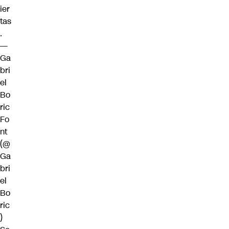
ier
tas
.
—
Ga
bri
el
Bo
ric
Fo
nt
(@
Ga
bri
el
Bo
ric
)