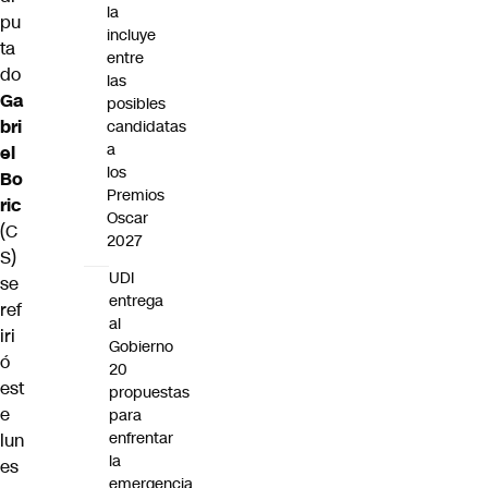
la
pu
incluye
ta
entre
do
las
Ga
posibles
bri
candidatas
a
el
los
Bo
Premios
ric
Oscar
(C
2027
S)
UDI
se
entrega
ref
al
iri
Gobierno
ó
20
est
propuestas
e
para
enfrentar
lun
la
es
emergencia