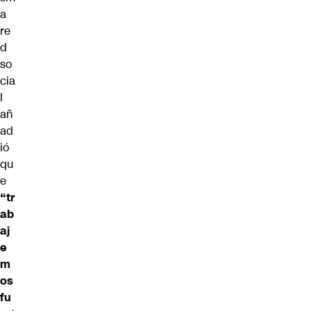
a
re
d
so
cia
l
añ
ad
ió
qu
e
“tr
ab
aj
e
m
os
fu