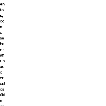
en
te
s,
co
m
o
se
ha
re
afi
rm
ad
o
en
est
os
últi
m