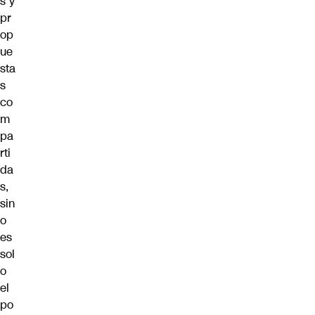
s y
pr
op
ue
sta
s
co
m
pa
rti
da
s,
sin
o
es
sol
o
el
po