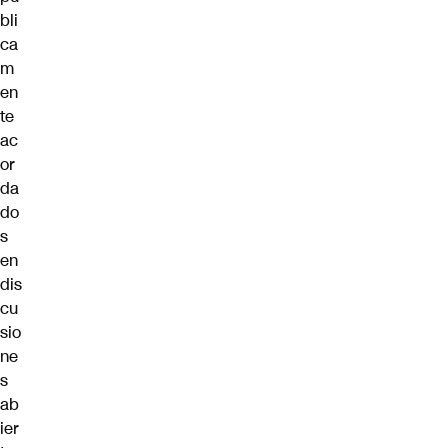
bli
ca
m
en
te
ac
or
da
do
s
en
dis
cu
sio
ne
s
ab
ier