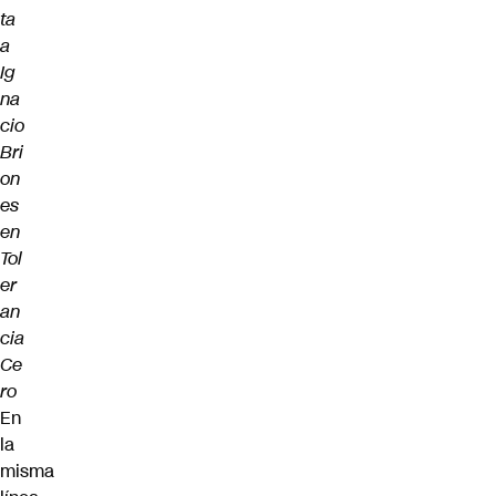
ta
a
Ig
na
cio
Bri
on
es
en
Tol
er
an
cia
Ce
ro
En
la
misma