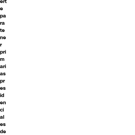
ert
e
pa
ra
te
ne
r
pri
m
ari
as
pr
es
id
en
ci
al
es
de