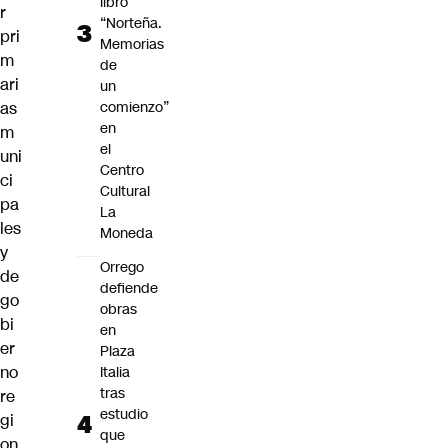
libro
r
“Norteña.
pri
Memorias
m
de
ari
un
as
comienzo”
en
m
el
uni
Centro
ci
Cultural
pa
La
les
Moneda
y
Orrego
de
defiende
go
obras
bi
en
er
Plaza
no
Italia
tras
re
estudio
gi
que
on