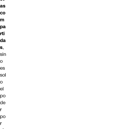
as
co
m
pa
rti
da
s
,
sin
o
es
sol
o
el
po
de
r
po
r