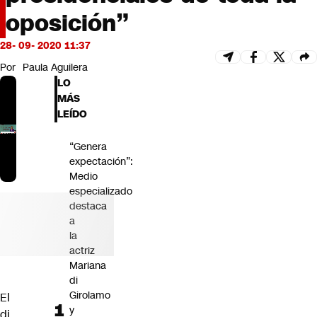
Futuro 360
oposición”
Opinión
28- 09- 2020 11:37
Por
Paula Aguilera
LO
MÁS
LEÍDO
“Genera
expectación”:
Medio
especializado
destaca
a
la
actriz
Mariana
di
Girolamo
El
y
di