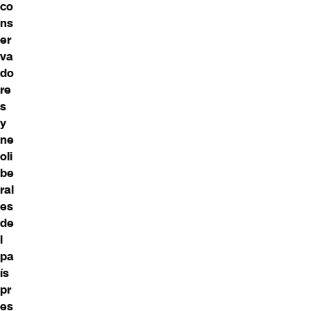
co
ns
er
va
do
re
s
y
ne
oli
be
ral
es
de
l
pa
ís
pr
es