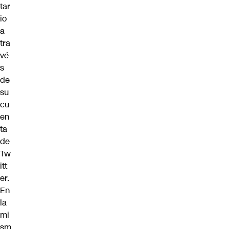
tar
io
a
tra
vé
s
de
su
cu
en
ta
de
Tw
itt
er.
En
la
mi
sm