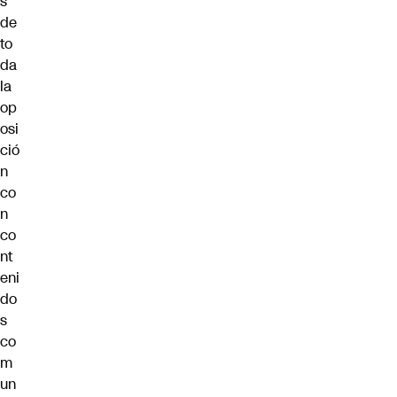
s
de
to
da
la
op
osi
ció
n
co
n
co
nt
eni
do
s
co
m
un