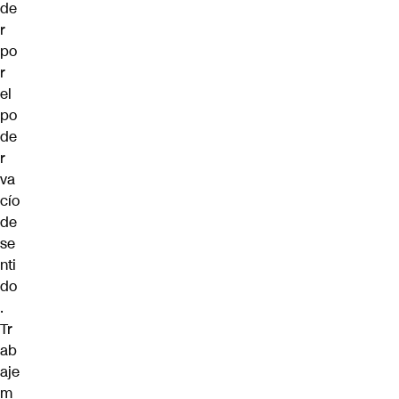
de
r
po
r
el
po
de
r
va
cío
de
se
nti
do
.
Tr
ab
aje
m