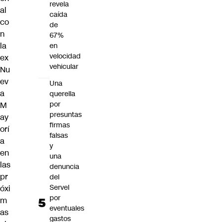
revela
al
caída
co
de
n
67%
la
en
velocidad
ex
vehicular
Nu
ev
Una
a
querella
por
M
presuntas
ay
firmas
orí
falsas
a
y
en
una
las
denuncia
pr
del
Servel
óxi
por
m
eventuales
as
gastos