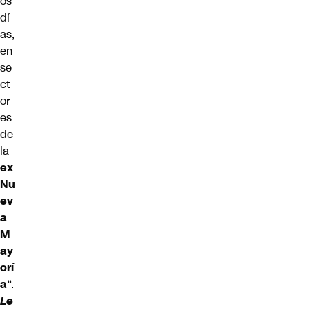
os
dí
as,
en
se
ct
or
es
de
la
ex
Nu
ev
a
M
ay
orí
a
“.
Le