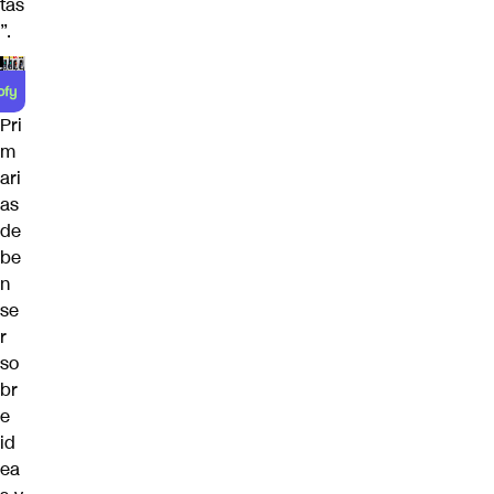
tas
”.
Pri
m
ari
as
de
be
n
se
r
so
br
e
id
ea