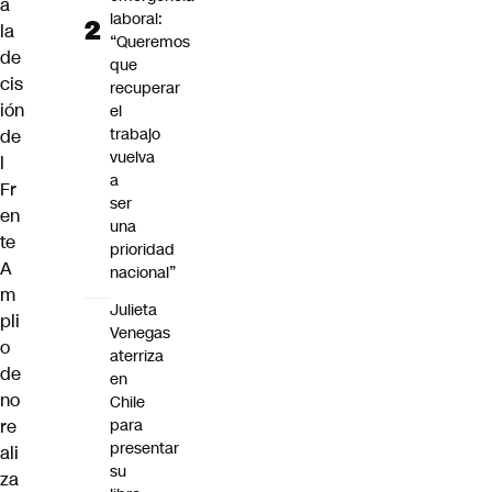
a
laboral:
la
“Queremos
de
que
cis
recuperar
ión
el
trabajo
de
vuelva
l
a
Fr
ser
en
una
te
prioridad
A
nacional”
m
Julieta
pli
Venegas
o
aterriza
de
en
no
Chile
re
para
presentar
ali
su
za