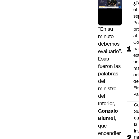
¿F
el
se
Pr
“En su
pr
al
minuto
Co
debemos
pa
evaluarlo”
.
ex
Esas
un
fueron las
má
palabras
ce
del
de
Fi
ministro
Pa
del
Interior,
Co
Gonzalo
Su
Blumel
,
cu
la
que
in
encendier
tr