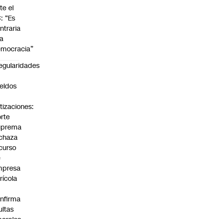
te el
: “Es
ntraria
la
mocracia”
regularidades
n
eldos
tizaciones:
rte
uprema
chaza
curso
e
mpresa
rícola
nfirma
ltas