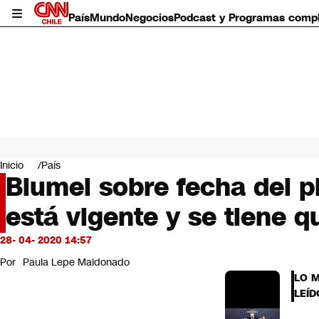
País
Mundo
Negocios
Podcast y Programas comp
País
Mundo
Inicio
País
Negocios
Blumel sobre fecha del pl
Deportes
está vigente y se tiene 
Programas completos
Cultura
Servicios
28- 04- 2020 14:57
Bits
Por
Paula Lepe Maldonado
CNN Data
LO 
CNN tiempo
LEÍD
Futuro 360
Opinión