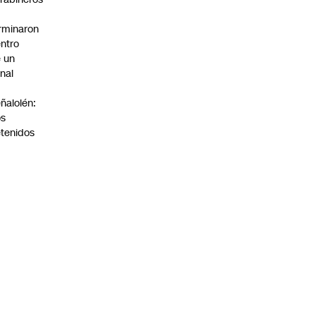
rminaron
ntro
 un
nal
n
ñalolén:
os
tenidos