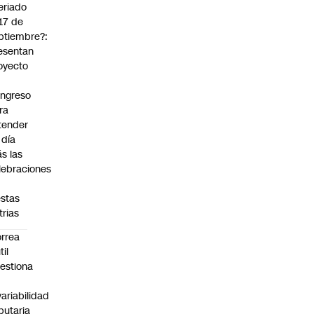
eriado
 17 de
ptiembre?:
esentan
oyecto
ngreso
ra
tender
 día
s las
lebraciones
estas
trias
rrea
til
estiona
variabilidad
ibutaria