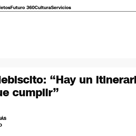
letos
Futuro 360
Cultura
Servicios
ebiscito: “Hay un itinerar
que cumplir”
MÁS
O