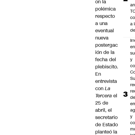
on la
an
polémica
TC
respecto
co
a una
a 
eventual
de
nueva
Ir
postergac
e
ión de la
su
fecha del
y
co
plebiscito.
Co
En
S
entrevista
re
con
La
re
Tercera
el
d
25 de
e
abril, el
ag
y
secretario
co
de Estado
mu
planteó la