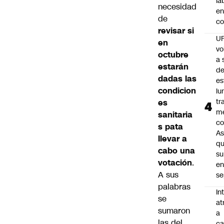
la
necesidad
en
de
co
revisar si
U
en
vo
octubre
a 
estarán
d
dadas las
es
condicion
lu
tr
es
m
sanitaria
co
s pata
As
llevar a
q
cabo una
su
votación
.
e
A sus
se
palabras
In
se
at
sumaron
a
las del
ca