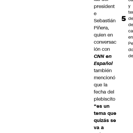
president
y
te
e
de
Sebastián
de
Piñera
,
ca
quien en
e
conversac
Pe
ión con
d
CNN en
de
Español
también
mencionó
que la
fecha del
plebiscito
“es un
tema que
quizás se
va a