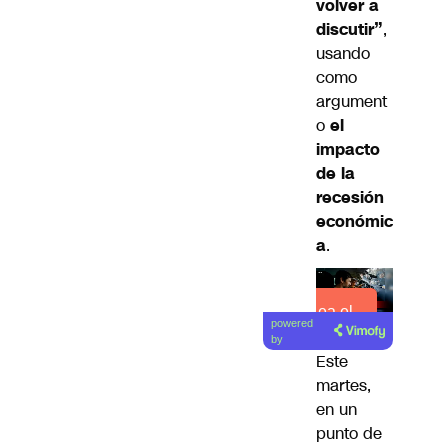
volver a
discutir”
,
usando
como
argument
o
el
impacto
de la
recesión
económic
a
.
Lea el
powered
artículo
by
Este
martes,
en un
punto de