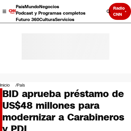
País
Mundo
Negocios
Radio
Podcast y Programas completos
CNN
Futuro 360
Cultura
Servicios
País
Mundo
Negocios
Inicio
País
BID aprueba préstamo de
Deportes
Programas completos
US$48 millones para
Cultura
Servicios
modernizar a Carabineros
Bits
CNN Data
y PDI
CNN tiempo