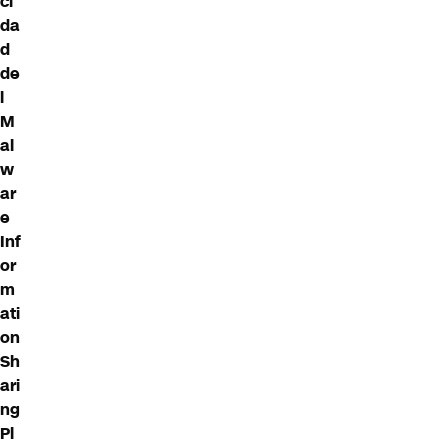
ci
da
d
de
l
M
al
w
ar
e
Inf
or
m
ati
on
Sh
ari
ng
Pl