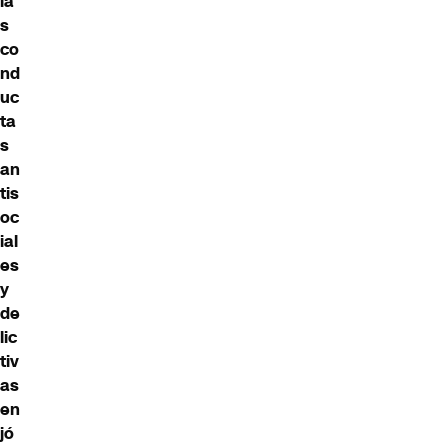
la
s
co
nd
uc
ta
s
an
tis
oc
ial
es
y
de
lic
tiv
as
en
jó