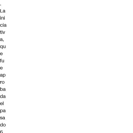
.
La
ini
cia
tiv
a,
qu
e
fu
e
ap
ro
ba
da
el
pa
sa
do
6