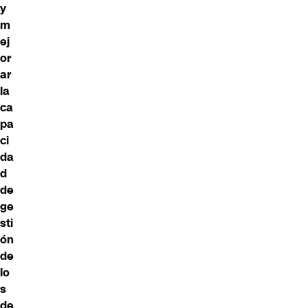
y
m
ej
or
ar
la
ca
pa
ci
da
d
de
ge
sti
ón
de
lo
s
de