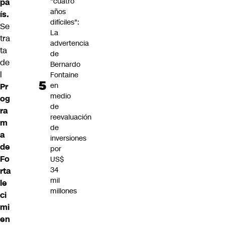
"cuatro
pa
años
ís.
difíciles":
Se
La
tra
advertencia
ta
de
de
Bernardo
l
Fontaine
en
Pr
medio
og
de
ra
reevaluación
m
de
a
inversiones
de
por
Fo
US$
34
rta
mil
le
millones
ci
mi
en