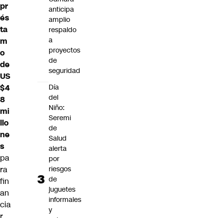
pr
anticipa
és
amplio
ta
respaldo
a
m
proyectos
o
de
de
seguridad
US
$4
Día
del
8
Niño:
mi
Seremi
llo
de
ne
Salud
s
alerta
pa
por
ra
riesgos
de
fin
juguetes
an
informales
cia
y
r