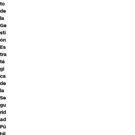
to
de
la
Ge
sti
ón
Es
tra
té
gi
ca
de
la
Se
gu
rid
ad
Pú
bli