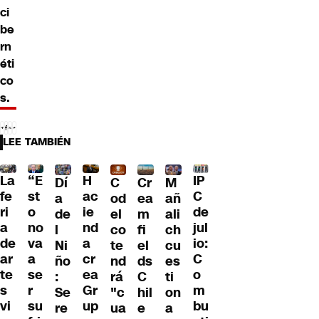
ci
be
rn
éti
co
s.
LEE TAMBIÉN
La
“E
H
IP
Dí
C
Cr
M
fe
st
ac
C
a
od
ea
añ
ri
o
ie
de
de
el
m
ali
a
no
nd
jul
l
co
fi
ch
de
va
a
io:
Ni
te
el
cu
ar
a
cr
C
ño
nd
ds
es
te
se
ea
o
:
rá
C
ti
s
r
Gr
m
Se
"c
hil
on
vi
su
up
bu
re
ua
e
a