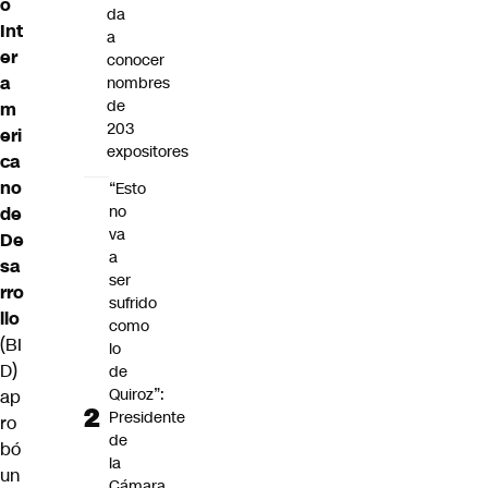
o
da
Int
a
er
conocer
a
nombres
de
m
203
eri
expositores
ca
no
“Esto
no
de
va
De
a
sa
ser
rro
sufrido
llo
como
(BI
lo
D)
de
Quiroz”:
ap
Presidente
ro
de
bó
la
un
Cámara