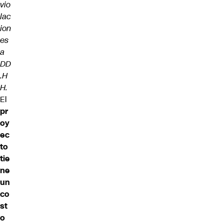
vio
lac
ion
es
a
DD
.H
H.
El
pr
oy
ec
to
tie
ne
un
co
st
o