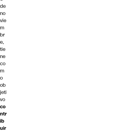
de
no
vie
m
br
e,
tie
ne
co
m
o
ob
jeti
vo
co
ntr
ib
uir