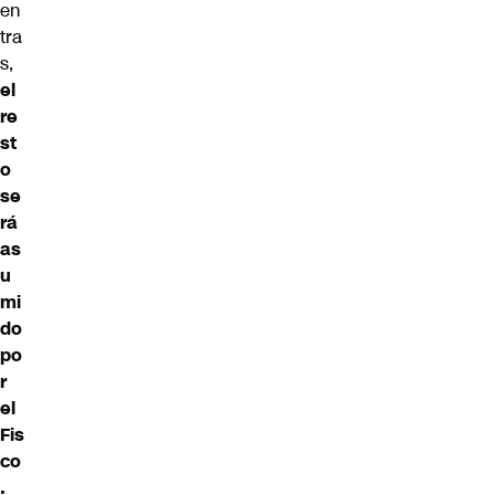
en
tra
s,
el
re
st
o
se
rá
as
u
mi
do
po
r
el
Fis
co
.