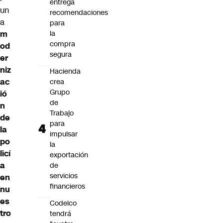
entrega
un
recomendaciones
a
para
m
la
compra
od
segura
er
niz
Hacienda
ac
crea
Grupo
ió
de
n
Trabajo
de
para
la
impulsar
po
la
licí
exportación
a
de
servicios
en
financieros
nu
es
Codelco
tro
tendrá