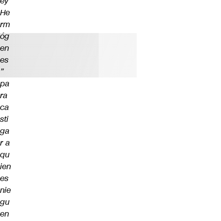
ey
He
rm
óg
en
es
”
pa
ra
ca
sti
ga
r a
qu
ien
es
nie
gu
en