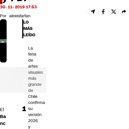
Futuro 360
30- 11- 2019 17:53
Opinión
Por
alexisfarfan
LO
MÁS
LEÍDO
La
feria
de
artes
visuales
más
grande
de
Chile
confirma
su
El
versión
Ba
2026
nc
y