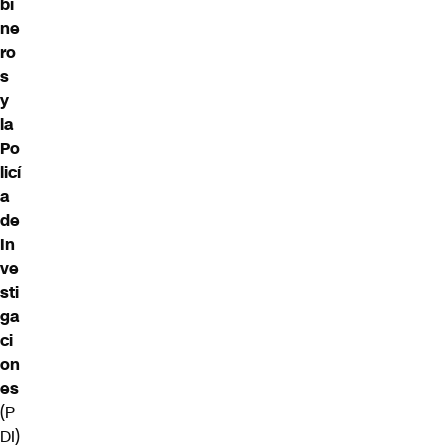
bi
ne
ro
s
y
la
Po
licí
a
de
In
ve
sti
ga
ci
on
es
(P
DI)