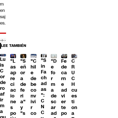
m
en
saj
es.
LEE TAMBIÉN
Lu
"S
"L
"S
"C
"D
Fe
C
is
in
as
eñ
hil
e
de
R
C
Fa
ap
or
e
fo
ca
U
or
ch
re
a
de
r
rn
C
de
ad
ci
de
be
m
e
H
ro
as
ac
fe
co
a
ad
cu
af
":
io
ri
nv
de
vi
es
ir
C
ne
a"
ivi
sc
er
ti
m
N
s
y
r
ar
te
on
a
C
po
"s
co
ad
po
a
qu