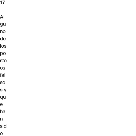
17
Al
gu
no
de
los
po
ste
os
fal
so
s y
qu
e
ha
n
sid
o