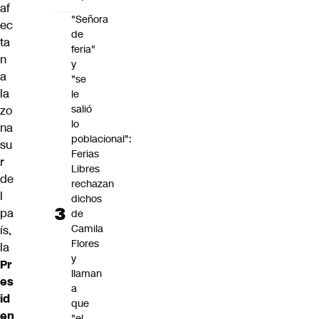
af
"Señora
ec
de
ta
feria"
n
y
a
"se
la
le
salió
zo
lo
na
poblacional":
su
Ferias
r
Libres
de
rechazan
l
dichos
pa
de
Camila
ís,
Flores
la
y
Pr
llaman
es
a
id
que
en
"el