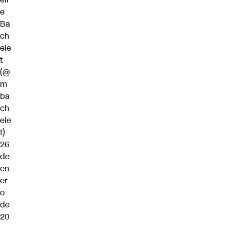
e
Ba
ch
ele
t
(@
m
ba
ch
ele
t)
26
de
en
er
o
de
20