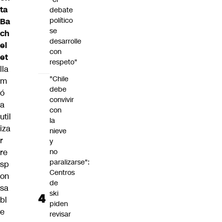
ta
debate
político
Ba
se
ch
desarrolle
el
con
et
respeto"
lla
"Chile
m
debe
ó
convivir
a
con
util
la
iza
nieve
r
y
re
no
paralizarse":
sp
Centros
on
de
sa
ski
bl
piden
e
revisar