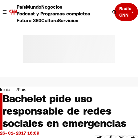
País
Mundo
Negocios
Radio
Podcast y Programas completos
CNN
Futuro 360
Cultura
Servicios
País
Mundo
Negocios
Inicio
País
Bachelet pide uso
Deportes
Programas completos
responsable de redes
Cultura
Servicios
sociales en emergencias
Bits
CNN Data
26- 01- 2017 16:09
CNN tiempo