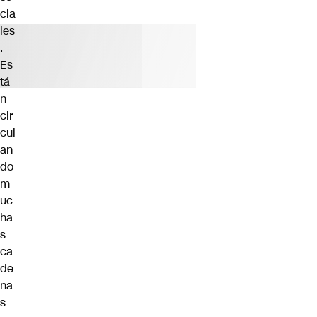
cia
les
.
Es
tá
n
cir
cul
an
do
m
uc
ha
s
ca
de
na
s