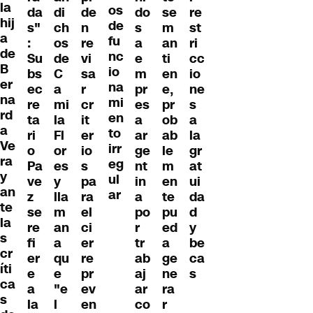
la
os
da
di
de
do
se
re
hij
de
s"
ch
n
s
m
st
a
fu
:
os
re
a
an
ri
de
nc
Su
de
vi
e
ti
cc
B
io
bs
C
sa
m
en
io
er
na
ec
a
r
pr
e,
ne
na
mi
re
mi
cr
es
pr
s
rd
en
ta
la
it
a
ob
a
a
to
ri
Fl
er
ar
ab
la
Ve
irr
o
or
io
ge
le
gr
ra
eg
Pa
es
s
nt
m
at
y
ul
ve
y
pa
in
en
ui
an
ar
z
lla
ra
a
te
da
te
se
m
el
po
pu
d
la
re
an
ci
r
ed
y
s
fi
a
er
tr
a
be
cr
er
qu
re
ab
ge
ca
íti
e
e
pr
aj
ne
s
ca
a
"e
ev
ar
ra
s
la
l
en
co
r