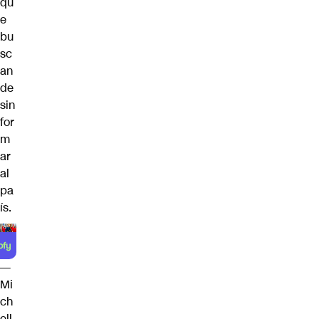
qu
e
bu
sc
an
de
sin
for
m
ar
al
pa
ís.
—
Mi
ch
ell