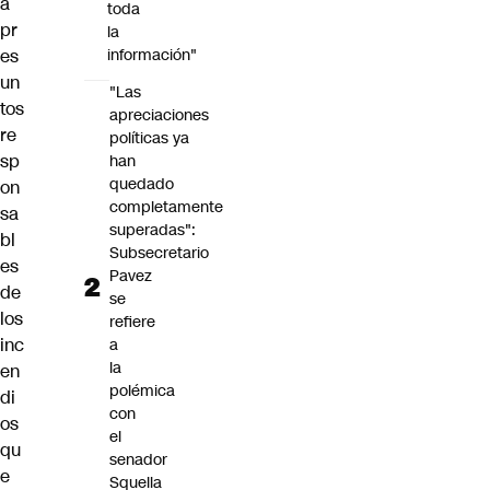
a
toda
pr
la
es
información"
un
"Las
tos
apreciaciones
re
políticas ya
sp
han
quedado
on
completamente
sa
superadas":
bl
Subsecretario
es
Pavez
de
se
los
refiere
inc
a
la
en
polémica
di
con
os
el
qu
senador
e
Squella