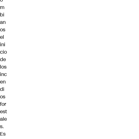
m
bi
an
os
el
ini
cio
de
los
inc
en
di
os
for
est
ale
s.
Es