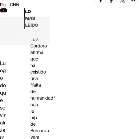
Por
CNN
Futuro 360
LO
Opinión
MÁS
LEÍDO
Luis
Cordero
afirma
que
Lu
ha
eg
existido
o
una
de
"falta
de
qu
humanidad"
e
con
se
la
vir
hija
ali
de
za
Bernarda
ra
Vera