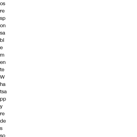
os
re
sp
on
sa
bl
e
m
en
te
W
ha
tsa
pp
y
re
de
s
so