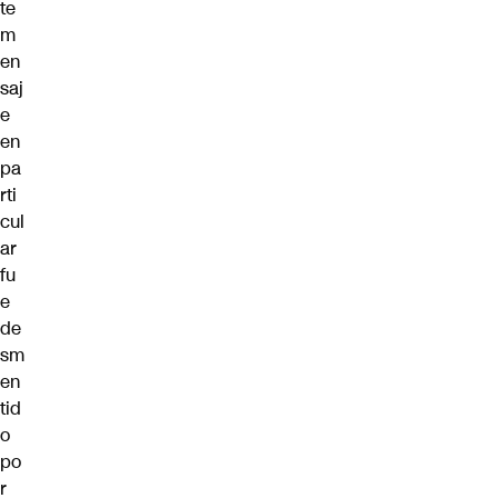
te
m
en
saj
e
en
pa
rti
cul
ar
fu
e
de
sm
en
tid
o
po
r