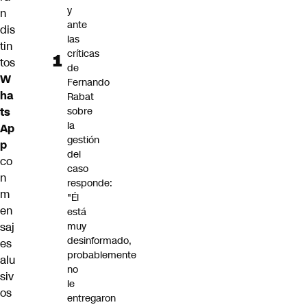
y
n
ante
dis
las
tin
críticas
tos
de
W
Fernando
ha
Rabat
ts
sobre
la
Ap
gestión
p
del
co
caso
n
responde:
m
"Él
en
está
saj
muy
desinformado,
es
probablemente
alu
no
siv
le
os
entregaron