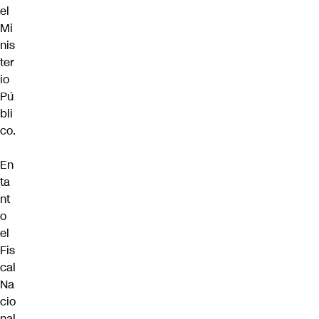
el
Mi
nis
ter
io
Pú
bli
co.
En
ta
nt
o
el
Fis
cal
Na
cio
nal