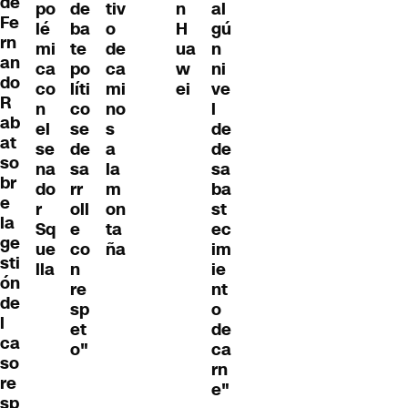
de
po
de
tiv
n
al
Fe
lé
ba
o
H
gú
rn
mi
te
de
ua
n
an
ca
po
ca
w
ni
do
co
líti
mi
ei
ve
R
n
co
no
l
ab
el
se
s
de
at
se
de
a
de
so
na
sa
la
sa
br
do
rr
m
ba
e
r
oll
on
st
la
Sq
e
ta
ec
ge
ue
co
ña
im
sti
lla
n
ie
ón
re
nt
de
sp
o
l
et
de
ca
o"
ca
so
rn
re
e"
sp