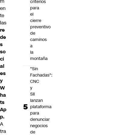
m
criterios
en
para
el
te
cierre
las
preventivo
re
de
de
caminos
s
a
so
la
ci
montaña
al
"Sin
es
Fachadas":
y
CNC
W
y
SII
ha
lanzan
ts
plataforma
Ap
para
p.
denunciar
A
negocios
tra
de