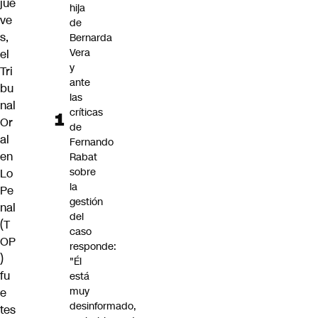
jue
hija
ve
de
s,
Bernarda
Vera
el
y
Tri
ante
bu
las
nal
críticas
Or
de
al
Fernando
en
Rabat
sobre
Lo
la
Pe
gestión
nal
del
(T
caso
OP
responde:
)
"Él
fu
está
muy
e
desinformado,
tes