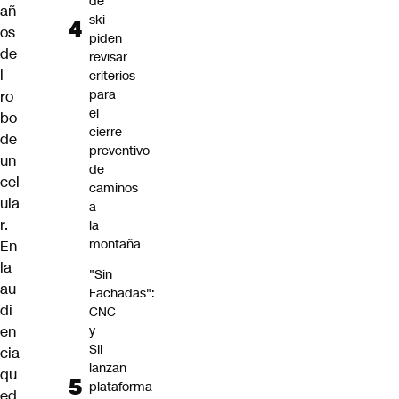
de
añ
ski
os
piden
de
revisar
l
criterios
para
ro
el
bo
cierre
de
preventivo
un
de
cel
caminos
ula
a
r.
la
montaña
En
la
"Sin
au
Fachadas":
di
CNC
y
en
SII
cia
lanzan
qu
plataforma
ed