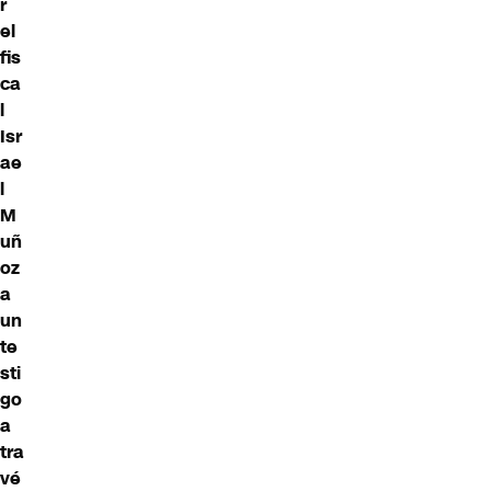
r
el
fis
ca
l
Isr
ae
l
M
uñ
oz
a
un
te
sti
go
a
tra
vé