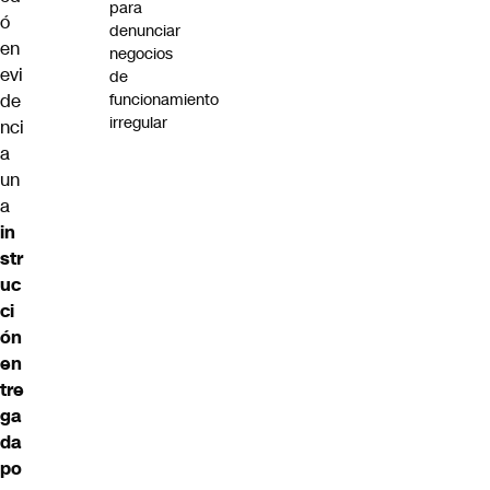
para
ó
denunciar
en
negocios
evi
de
funcionamiento
de
irregular
nci
a
un
a
in
str
uc
ci
ón
en
tre
ga
da
po