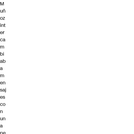
M
uñ
oz
int
er
ca
m
bi
ab
a
m
en
saj
es
co
n
un
a
pe