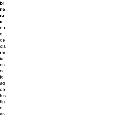
bi
ne
ro
s
qu
e
de
cla
rar
ía
en
cal
id
ad
de
tes
tig
o
en