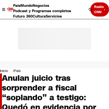
País
Mundo
Negocios
Radio
Podcast y Programas completos
CNN
Futuro 360
Cultura
Servicios
País
Mundo
Negocios
Inicio
País
Anulan juicio tras
Deportes
Programas completos
sorprender a fiscal
Cultura
Servicios
“soplando” a testigo:
Bits
CNN Data
Quedó en evidencia por
CNN tiempo