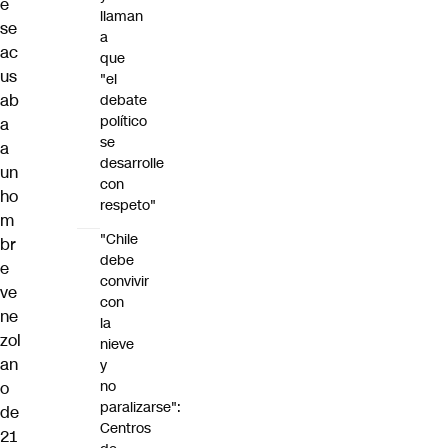
e
llaman
se
a
ac
que
us
"el
ab
debate
político
a
se
a
desarrolle
un
con
ho
respeto"
m
"Chile
br
debe
e
convivir
ve
con
ne
la
zol
nieve
an
y
no
o
paralizarse":
de
Centros
21