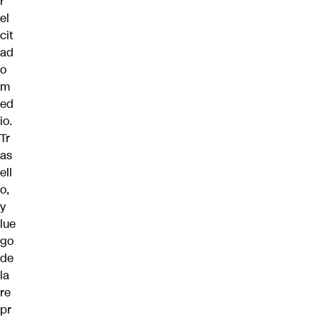
r
el
cit
ad
o
m
ed
io.
Tr
as
ell
o,
y
lue
go
de
la
re
pr