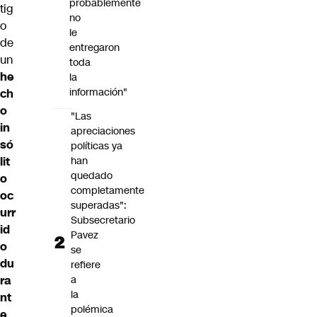
probablemente
tig
no
o
le
de
entregaron
un
toda
he
la
información"
ch
o
"Las
in
apreciaciones
só
políticas ya
han
lit
quedado
o
completamente
oc
superadas":
urr
Subsecretario
id
Pavez
o
se
du
refiere
a
ra
la
nt
polémica
e