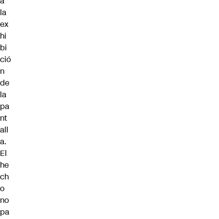
a
la
ex
hi
bi
ció
n
de
la
pa
nt
all
a.
El
he
ch
o
no
pa