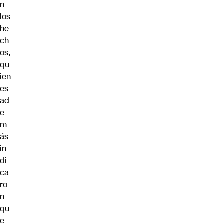
n
los
he
ch
os,
qu
ien
es
ad
e
m
ás
in
di
ca
ro
n
qu
e