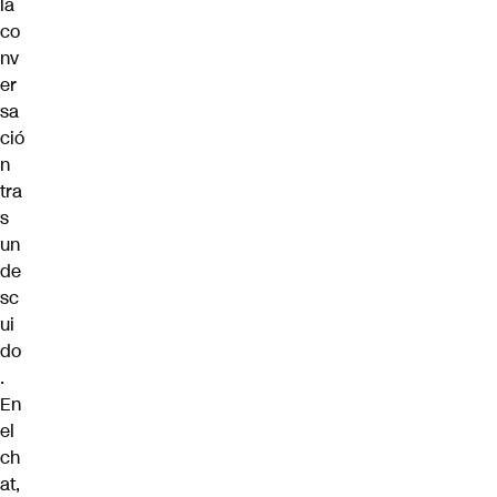
la
co
nv
er
sa
ció
n
tra
s
un
de
sc
ui
do
.
En
el
ch
at,