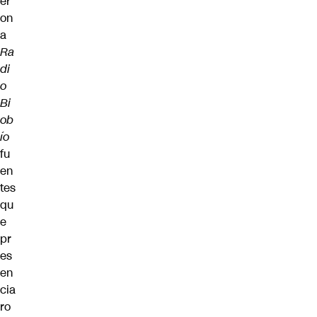
er
on
a
Ra
di
o
Bi
ob
ío
fu
en
tes
qu
e
pr
es
en
cia
ro