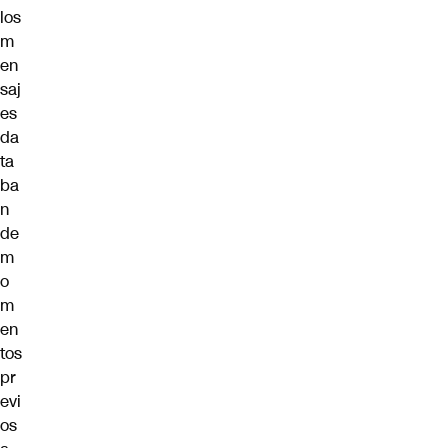
los
m
en
saj
es
da
ta
ba
n
de
m
o
m
en
tos
pr
evi
os