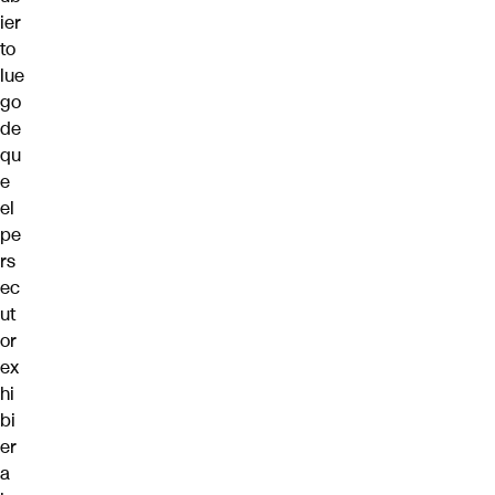
ier
to
lue
go
de
qu
e
el
pe
rs
ec
ut
or
ex
hi
bi
er
a