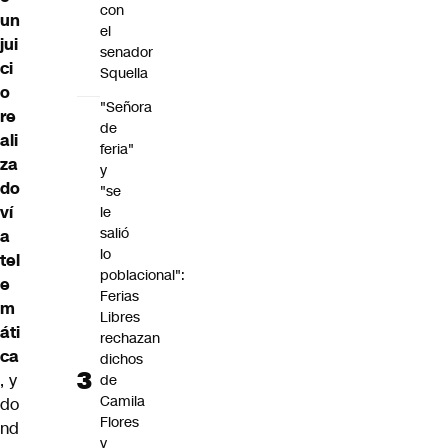
con
un
el
jui
senador
ci
Squella
o
"Señora
re
de
ali
feria"
za
y
do
"se
ví
le
salió
a
lo
tel
poblacional":
e
Ferias
m
Libres
áti
rechazan
ca
dichos
, y
de
Camila
do
Flores
nd
y