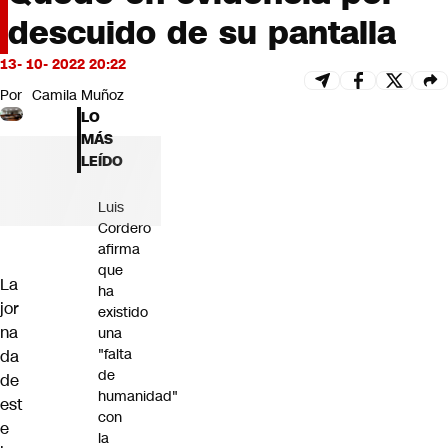
Futuro 360
descuido de su pantalla
Opinión
13- 10- 2022 20:22
Por
Camila Muñoz
LO
MÁS
LEÍDO
Luis
Cordero
afirma
que
La
ha
jor
existido
na
una
"falta
da
de
de
humanidad"
est
con
e
la