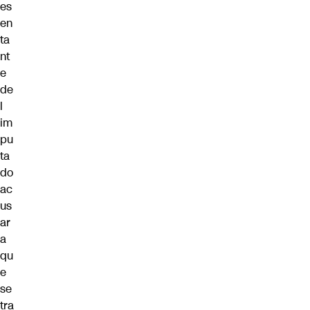
es
en
ta
nt
e
de
l
im
pu
ta
do
ac
us
ar
a
qu
e
se
tra