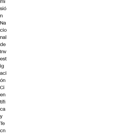
mi
sió
n
Na
cio
nal
de
Inv
est
ig
aci
ón
Ci
en
tífi
ca
y
Te
cn