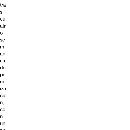
tra
s
cu
atr
o
se
m
an
as
de
pa
ral
iza
ció
n,
co
n
un