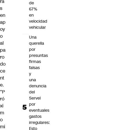
ra
de
s
67%
en
en
velocidad
ap
vehicular
oy
o
Una
al
querella
por
pa
presuntas
ro
firmas
do
falsas
ce
y
nt
una
e.
denuncia
“P
del
Servel
ró
por
xi
eventuales
m
gastos
o
irregulares:
mi
Esto