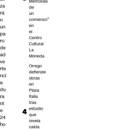
Memorias
za
de
rá
un
n
comienzo”
en
un
el
pa
Centro
ro
Cultural
de
La
ad
Moneda
ve
Orrego
rte
defiende
nci
obras
a
en
du
Plaza
ra
Italia
tras
nt
estudio
e
que
24
revela
ho
caída