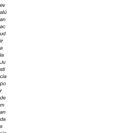
ev
alú
an
ac
ud
ir
a
la
Ju
sti
cia
po
r
de
m
an
da
s