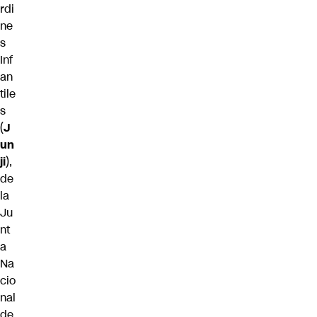
rdi
ne
s
Inf
an
tile
s
(
J
un
ji
),
de
la
Ju
nt
a
Na
cio
nal
de