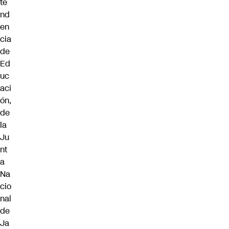
te
nd
en
cia
de
Ed
uc
aci
ón,
de
la
Ju
nt
a
Na
cio
nal
de
Ja