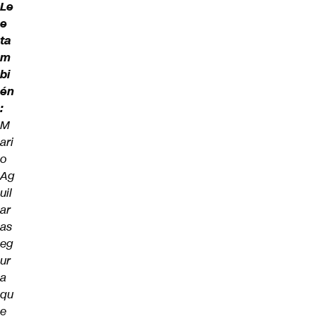
Le
e
ta
m
bi
én
:
M
ari
o
Ag
uil
ar
as
eg
ur
a
qu
e