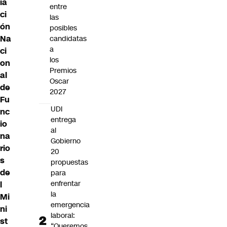
ia
entre
ci
las
ón
posibles
Na
candidatas
a
ci
los
on
Premios
al
Oscar
de
2027
Fu
UDI
nc
entrega
io
al
na
Gobierno
rio
20
s
propuestas
de
para
enfrentar
l
la
Mi
emergencia
ni
laboral:
st
“Queremos