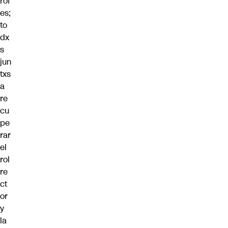
rof
es
;
to
dx
s
jun
txs
a
re
cu
pe
rar
el
rol
re
ct
or
y
la