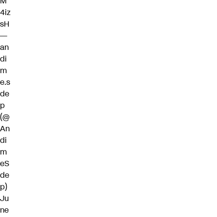
M
4iz
sH
—
an
di
m
e.s
de
p
(@
An
di
m
eS
de
p)
Ju
ne