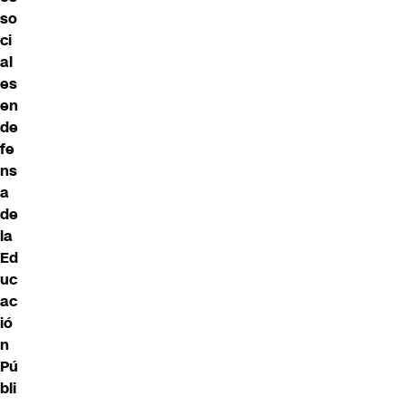
so
ci
al
es
en
de
fe
ns
a
de
la
Ed
uc
ac
ió
n
Pú
bli