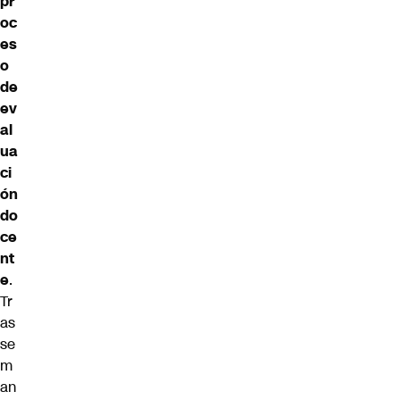
pr
oc
es
o
de
ev
al
ua
ci
ón
do
ce
nt
e
.
Tr
as
se
m
an