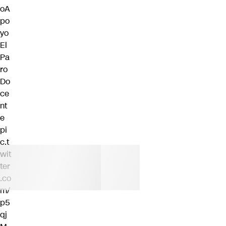
oA
po
yo
El
Pa
ro
Do
ce
nt
e
pi
c.t
wit
ter
.co
m/
p5
qj