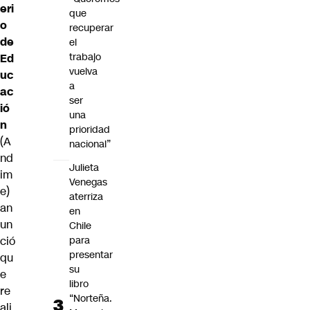
eri
que
o
recuperar
de
el
trabajo
Ed
vuelva
uc
a
ac
ser
ió
una
n
prioridad
(A
nacional”
nd
Julieta
im
Venegas
e)
aterriza
an
en
un
Chile
ció
para
presentar
qu
su
e
libro
re
“Norteña.
ali