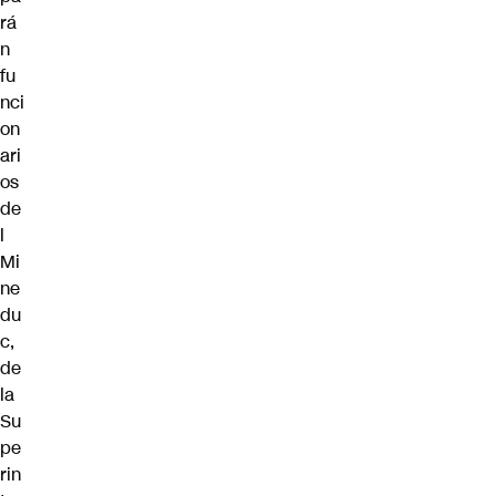
rá
n
fu
nci
on
ari
os
de
l
Mi
ne
du
c,
de
la
Su
pe
rin