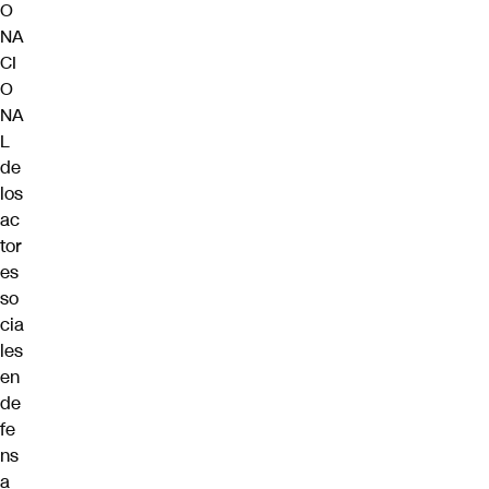
O
NA
CI
O
NA
L
de
los
ac
tor
es
so
cia
les
en
de
fe
ns
a