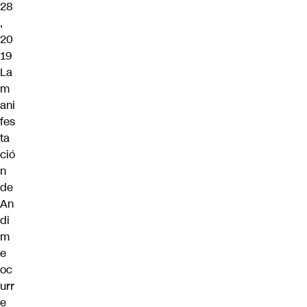
28
,
20
19
La
m
ani
fes
ta
ció
n
de
An
di
m
e
oc
urr
e