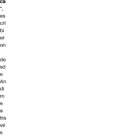
ca
“,
es
cri
bi
er
on
de
sd
e
An
di
m
e
a
tra
vé
s