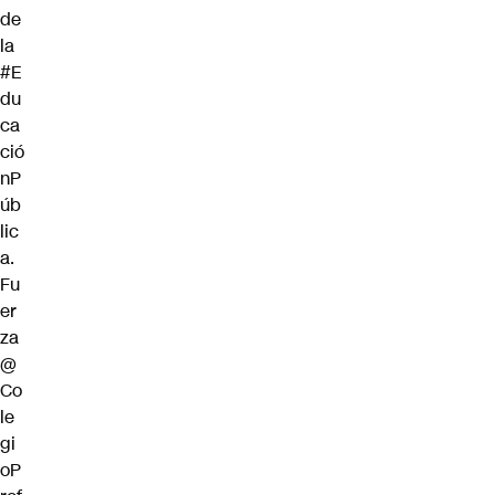
de
la
#E
du
ca
ció
nP
úb
lic
a
.
Fu
er
za
@
Co
le
gi
oP