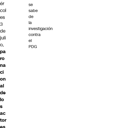
ér
se
col
sabe
de
es
la
3
investigación
de
contra
juli
el
o,
PDG
pa
ro
na
ci
on
al
de
lo
s
ac
tor
es