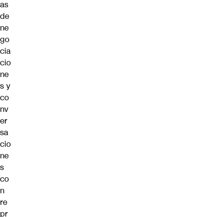
as
de
ne
go
cia
cio
ne
s y
co
nv
er
sa
cio
ne
s
co
n
re
pr