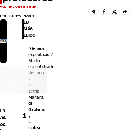
Futuro 360
29- 06- 2019 10:45
Opinión
Por
Carlos Pizarro
LO
MÁS
LEÍDO
“Genera
expectación”:
Medio
especializado
destaca
a
la
actriz
Mariana
di
Girolamo
La
y
As
la
oc
incluye