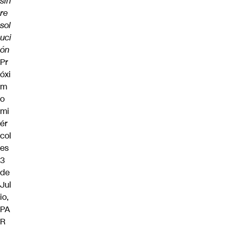
sin
re
sol
uci
ón
Pr
óxi
m
o
mi
ér
col
es
3
de
Jul
io,
PA
R