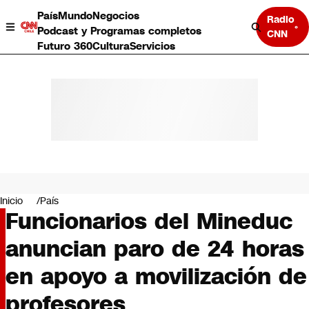
País
Mundo
Negocios
Radio
Podcast y Programas completos
CNN
Futuro 360
Cultura
Servicios
País
Mundo
Negocios
Inicio
País
Funcionarios del Mineduc
Deportes
Programas completos
anuncian paro de 24 horas
Cultura
Servicios
en apoyo a movilización de
Bits
CNN Data
profesores
CNN tiempo