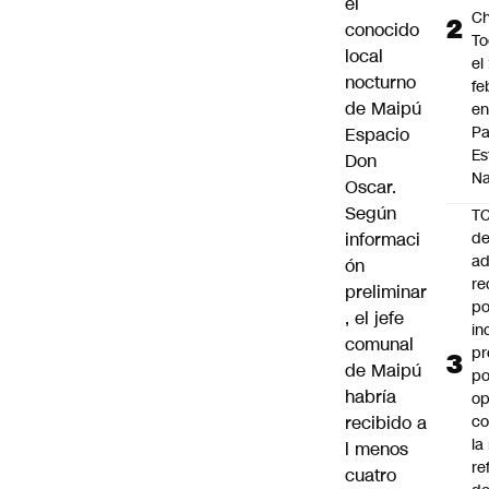
el
Ch
conocido
To
local
el
nocturno
fe
de Maipú
en
P
Espacio
Es
Don
Na
Oscar.
Según
T
informaci
de
ad
ón
re
preliminar
po
, el jefe
in
comunal
pr
de Maipú
po
habría
op
recibido a
co
la
l menos
re
cuatro