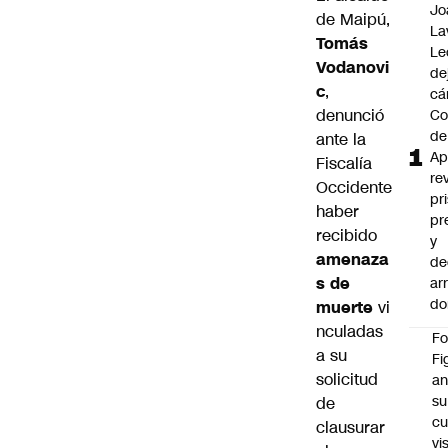
Jo
de Maipú,
La
Tomás
Le
Vodanovi
de
c
,
cá
denunció
Co
de
ante la
Ap
Fiscalía
re
Occidente
pr
haber
pr
recibido
y
amenaza
de
s de
ar
do
muerte
vi
nculadas
F
a su
Fi
solicitud
an
su
de
cu
clausurar
vi