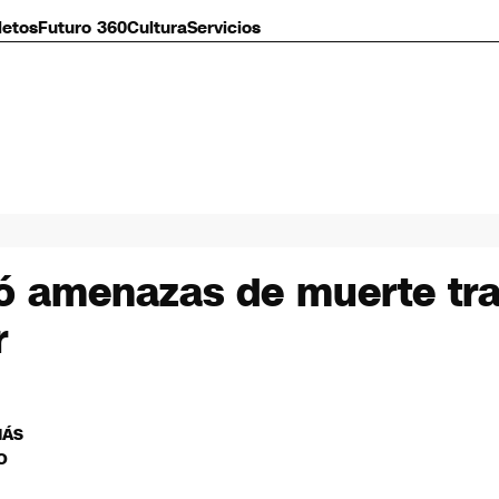
letos
Futuro 360
Cultura
Servicios
ó amenazas de muerte tras
r
MÁS
O