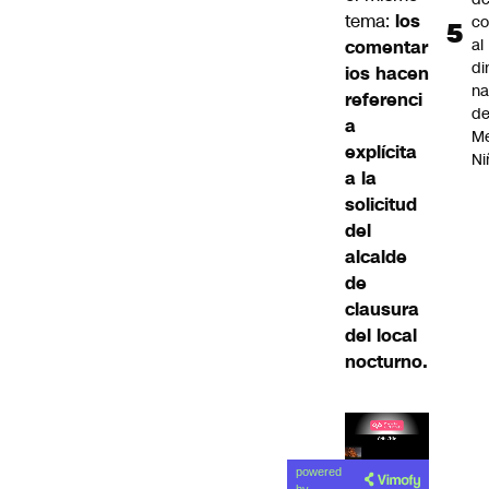
tema:
los
co
al
comentar
di
ios hacen
na
referenci
d
a
Me
explícita
Ni
a la
solicitud
del
alcalde
de
clausura
del local
nocturno.
Lea el
powered
artículo