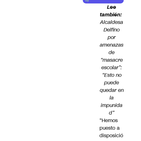
by
Lee
también:
Alcaldesa
Delfino
por
amenazas
de
“masacre
escolar”:
“Esto no
puede
quedar en
la
impunida
d”
“Hemos
puesto a
disposició