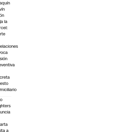
aquín
vín
ón
ja la
rcel:
rte
elaciones
voca
isión
eventiva
creta
resto
miciliario
oo
ghters
uncia
arta
sita a