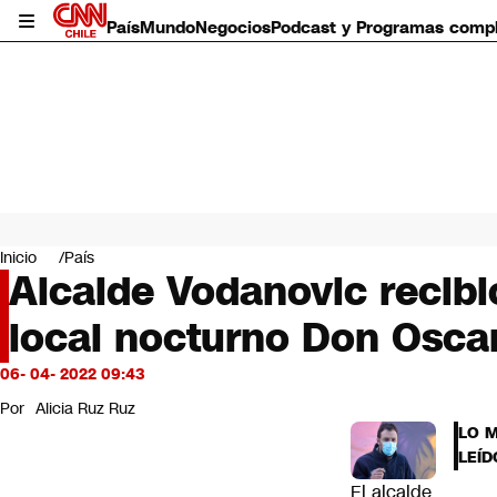
País
Mundo
Negocios
Podcast y Programas comp
País
Mundo
Inicio
País
Negocios
Alcalde Vodanovic recibi
Deportes
local nocturno Don Osca
Programas completos
Cultura
Servicios
06- 04- 2022 09:43
Bits
Por
Alicia Ruz Ruz
CNN Data
LO 
CNN tiempo
LEÍD
Futuro 360
El alcalde
Opinión