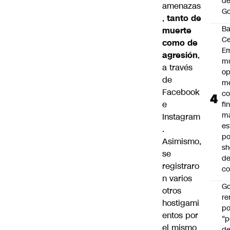
de
amenazas
Go
,
tanto de
B
muerte
Ce
como de
E
agresión
,
mu
a través
op
de
me
Facebook
co
e
fi
m
Instagram
es
.
po
Asimismo,
s
se
d
registraro
co
n varios
Go
otros
r
hostigami
po
entos por
“p
el mismo
d