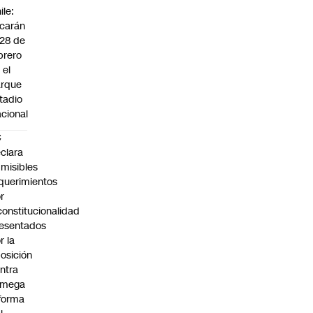
ile:
carán
 28 de
brero
 el
arque
tadio
cional
C
clara
misibles
querimientos
r
constitucionalidad
esentados
r la
osición
ntra
 mega
forma