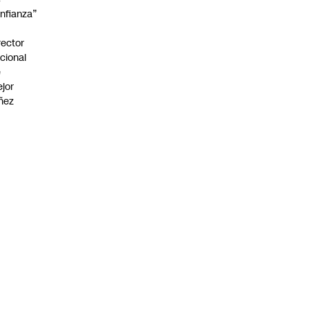
nfianza”
rector
cional
e
jor
ñez