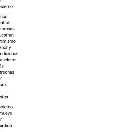
l
bierno
anco
ntral:
mpresas
estran
timismo
nor y
ndiciones
nancieras
ás
trechas
r
hock
e
stos
bierno
emueve
r
érdida
e