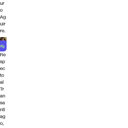
ur
o
Ag
uir
re.
Re
sp
ec
to
al
Tr
an
sa
nti
ag
o,