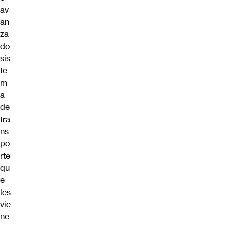
av
an
za
do
sis
te
m
a
de
tra
ns
po
rte
qu
e
les
vie
ne