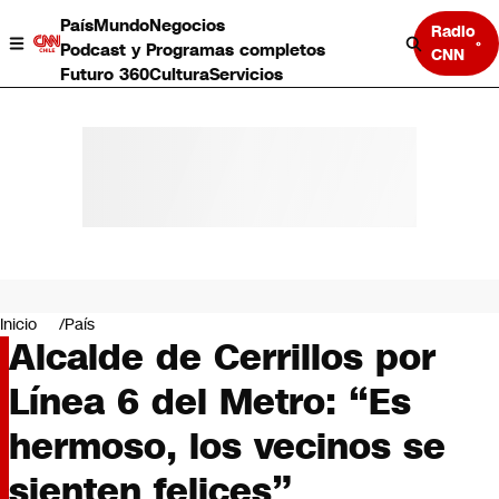
País
Mundo
Negocios
Radio
Podcast y Programas completos
CNN
Futuro 360
Cultura
Servicios
País
Mundo
Negocios
Inicio
País
Alcalde de Cerrillos por
Deportes
Programas completos
Línea 6 del Metro: “Es
Cultura
Servicios
hermoso, los vecinos se
Bits
CNN Data
sienten felices”
CNN tiempo