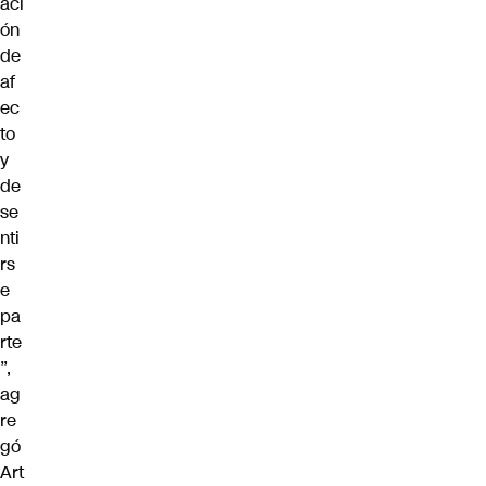
aci
ón
de
af
ec
to
y
de
se
nti
rs
e
pa
rte
”,
ag
re
gó
Art