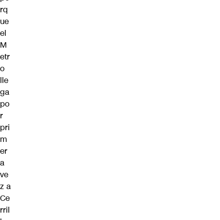
rq
ue
el
M
etr
o
lle
ga
po
r
pri
m
er
a
ve
z a
Ce
rril