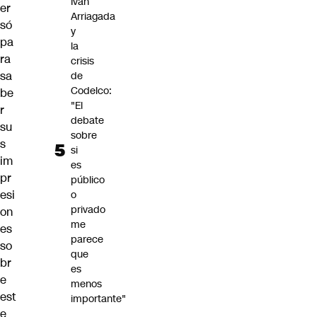
Iván
er
Arriagada
só
y
pa
la
ra
crisis
sa
de
Codelco:
be
"El
r
debate
su
sobre
s
si
im
es
pr
público
esi
o
privado
on
me
es
parece
so
que
br
es
e
menos
est
importante"
e