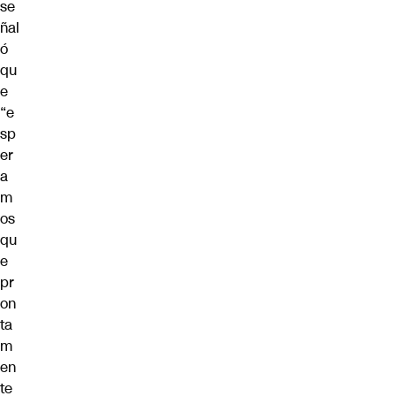
se
ñal
ó
qu
e
“e
sp
er
a
m
os
qu
e
pr
on
ta
m
en
te