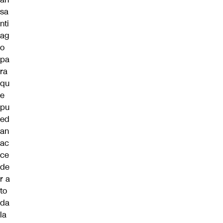
sa
nti
ag
o
pa
ra
qu
e
pu
ed
an
ac
ce
de
r a
to
da
la