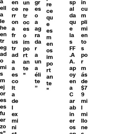
a
en
gr
sp
in
un
re
ell
ce
es
al
cu
re
ce
a
rr
o
da
m
tr
qu
le
on
a
qu
pli
oc
e
he
a
ag
e
mi
es
es
en
fr
ra
la
en
o
m
tr
us
da
s
to
im
en
eg
tr
r
FF
s
po
os
ad
ad
a
.A
po
rt
im
o
a
un
A.
r
an
po
mi
a
a
ap
m
te
rt
s
es
éli
oy
ás
"
an
m
co
te
en
de
te
ej
lt
”
a
$7
"
or
a
C
9
es
de
ar
mi
es
l
ab
l
fu
ex
in
mi
er
mi
er
llo
zo
ni
os
ne
s"
st
en
s