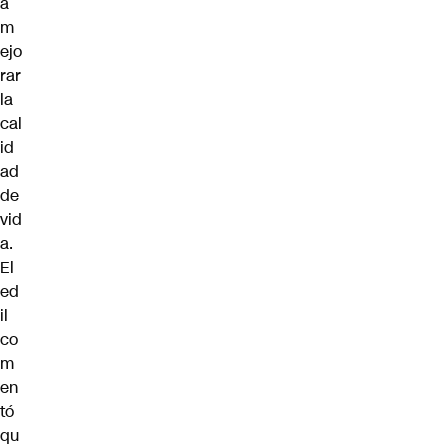
a
m
ejo
rar
la
cal
id
ad
de
vid
a.
El
ed
il
co
m
en
tó
qu