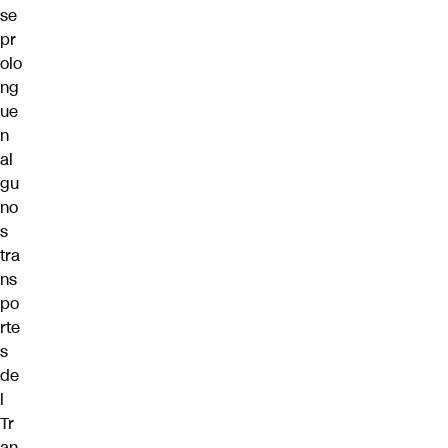
se
pr
olo
ng
ue
n
al
gu
no
s
tra
ns
po
rte
s
de
l
Tr
an