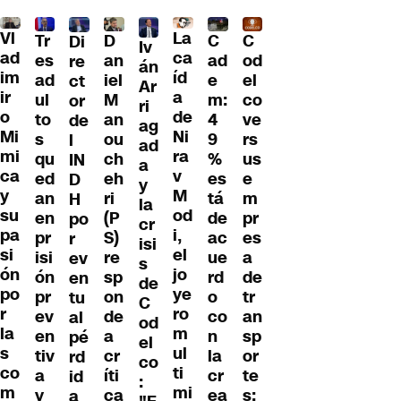
Vl
La
Tr
D
C
C
Di
Iv
ad
ca
es
an
ad
od
re
án
im
íd
ad
iel
e
el
ct
Ar
ir
a
ul
M
m:
co
or
ri
o
de
to
an
4
ve
de
ag
Mi
Ni
s
ou
9
rs
l
ad
mi
ra
qu
ch
%
us
IN
a
ca
v
ed
eh
es
e
D
y
y
M
an
ri
tá
m
H
la
su
od
en
(P
de
pr
po
cr
pa
i,
pr
S)
ac
es
r
isi
si
el
isi
re
ue
a
ev
s
ón
jo
ón
sp
rd
de
en
de
po
ye
pr
on
o
tr
tu
C
r
ro
ev
de
co
an
al
od
la
m
en
a
n
sp
pé
el
s
ul
tiv
cr
la
or
rd
co
co
ti
a
íti
cr
te
id
:
m
mi
y
ca
ea
s:
a