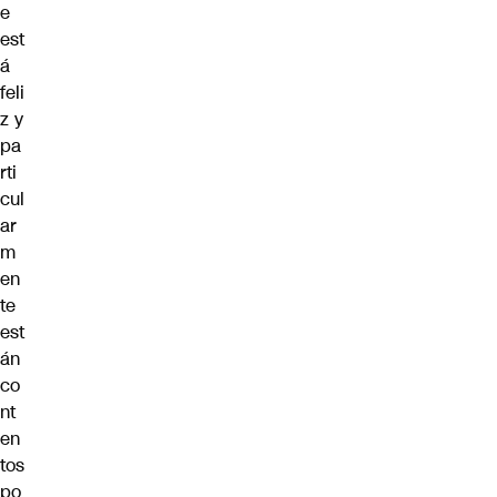
e
est
á
feli
z y
pa
rti
cul
ar
m
en
te
est
án
co
nt
en
tos
po