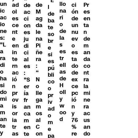
"E
un
llo
ad
de
ci
Pr
de
l
ic
na
ol
M
ón
es
ac
de
ac
ri
es
ag
de
en
ci
ba
io
o
ce
da
un
ta
on
te
ne
de
nt
le
nu
n
es
so
s:
la
e
na
ev
de
ju
br
"L
s
en
Pi
o
m
di
e
a
es
in
ñe
es
an
ci
si
ra
tr
te
ra
ta
da
al
es
di
ell
rn
:
do
co
es
pú
o
as
ac
“
de
nt
:
bli
ha
de
ió
N
ex
ra
"S
co
si
H
n
o
ce
la
er
o
do
oll
pr
lle
pc
mi
ía
pr
mi
y
ov
ga
ió
ne
fr
iv
a
w
is
m
n
ra
an
ad
m
oo
or
os
y
ac
ca
o
an
d
ia
al
76
us
m
m
te
tr
C
%
an
en
e
y
as
on
re
do
te
pa