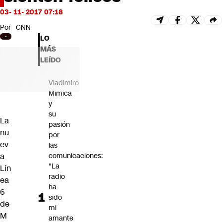
Futuro 360
03- 11- 2017 07:18
Opinión
Por
CNN
LO
MÁS
LEÍDO
Vladimiro
Mimica
y
su
La
pasión
nu
por
ev
las
a
comunicaciones:
"La
Lín
radio
ea
ha
6
sido
de
mi
M
amante