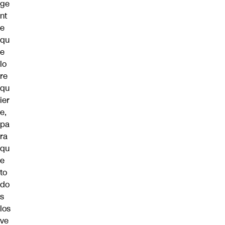
ge
nt
e
qu
e
lo
re
qu
ier
e,
pa
ra
qu
e
to
do
s
los
ve