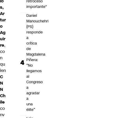
lo
retroceso
importante"
s,
Ar
Daniel
tur
Manouchehri
o
(PS)
Ag
responde
a
uir
crítica
re
,
de
co
Magdalena
n
Piñera:
qu
“No
ien
llegamos
C
al
Congreso
N
a
N
agradar
Ch
a
ile
una
co
élite”
nv