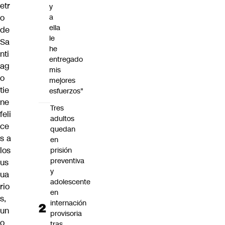
etr
y
o
a
ella
de
le
Sa
he
nti
entregado
ag
mis
o
mejores
tie
esfuerzos"
ne
Tres
feli
adultos
ce
quedan
s a
en
los
prisión
preventiva
us
y
ua
adolescente
rio
en
s,
internación
un
provisoria
o
tras