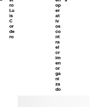
ro
op
Lu
er
is
at
C
iv
or
os
de
co
ro
nt
ra
el
cr
im
en
or
ga
ni
za
do