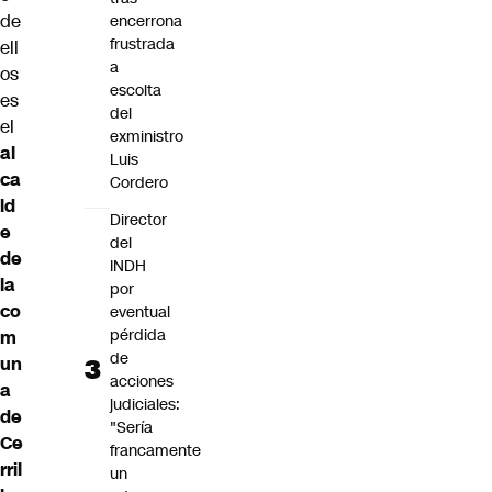
de
encerrona
frustrada
ell
a
os
escolta
es
del
el
exministro
al
Luis
ca
Cordero
ld
Director
e
del
de
INDH
la
por
co
eventual
pérdida
m
de
un
acciones
a
judiciales:
de
"Sería
Ce
francamente
rril
un