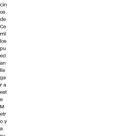
cin
os
de
Ce
rril
los
pu
ed
an
lle
ga
r a
est
e
M
etr
o y
a
su