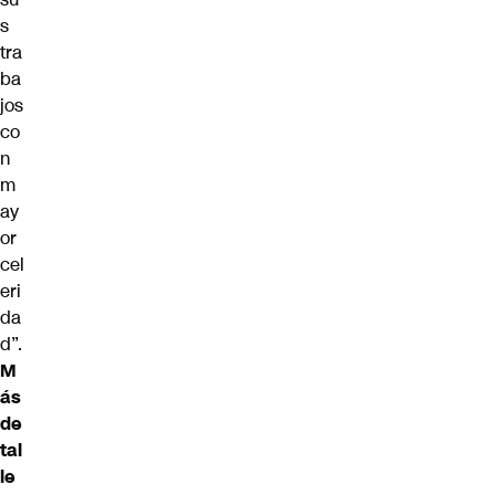
s
tra
ba
jos
co
n
m
ay
or
cel
eri
da
d”.
M
ás
de
tal
le