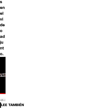
s
en
el
vi
de
o
ad
ju
nt
o.
LEE TAMBIÉN