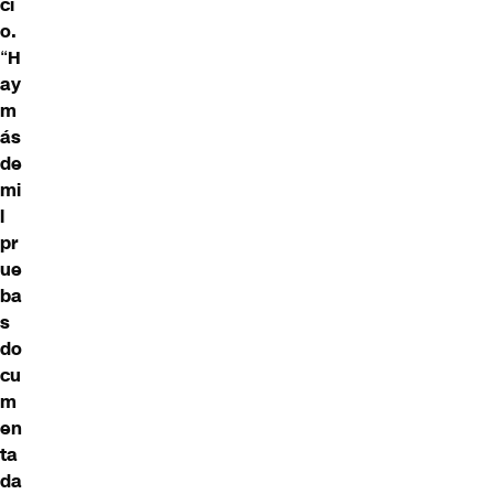
ci
o.
“
H
ay
m
ás
de
mi
l
pr
ue
ba
s
do
cu
m
en
ta
da