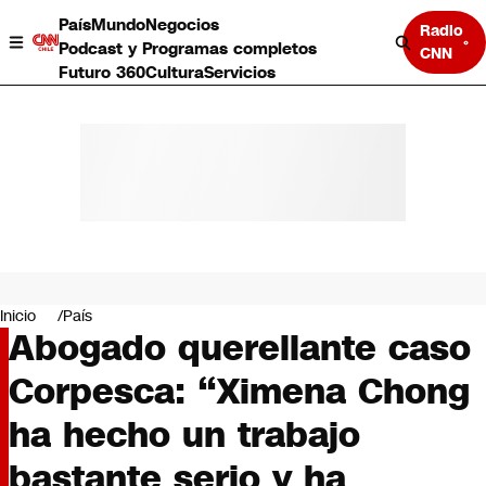
País
Mundo
Negocios
Radio
Podcast y Programas completos
CNN
Futuro 360
Cultura
Servicios
País
Mundo
Negocios
Inicio
País
Abogado querellante caso
Deportes
Programas completos
Corpesca: “Ximena Chong
Cultura
Servicios
ha hecho un trabajo
Bits
CNN Data
bastante serio y ha
CNN tiempo