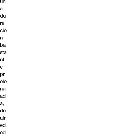
un
a
du
ra
ció
n
ba
sta
nt
e
pr
olo
ng
ad
a,
de
alr
ed
ed