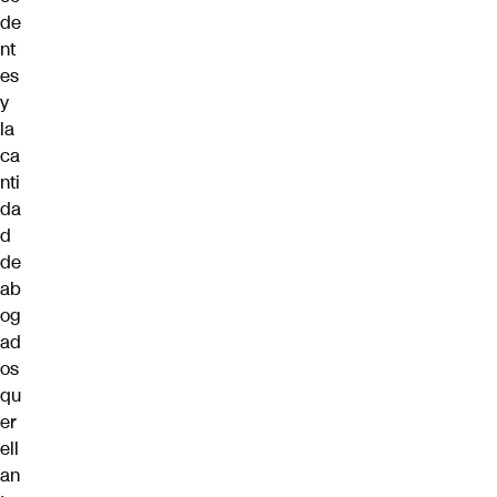
de
nt
es
y
la
ca
nti
da
d
de
ab
og
ad
os
qu
er
ell
an