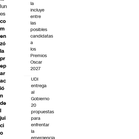
la
lun
incluye
es
entre
co
las
m
posibles
en
candidatas
a
zó
los
la
Premios
pr
Oscar
ep
2027
ar
UDI
ac
entrega
ió
al
n
Gobierno
de
20
l
propuestas
jui
para
enfrentar
ci
la
o
emergencia