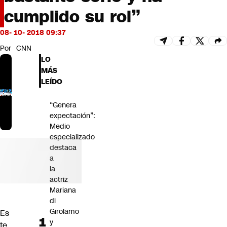
Futuro 360
cumplido su rol”
Opinión
08- 10- 2018 09:37
Por
CNN
LO
MÁS
LEÍDO
“Genera
expectación”:
Medio
especializado
destaca
a
la
actriz
Mariana
di
Girolamo
Es
y
te