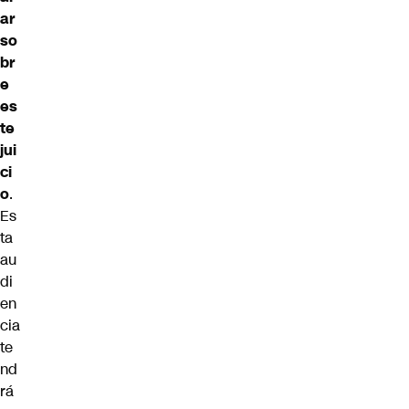
ar
so
br
e
es
te
jui
ci
o
.
Es
ta
au
di
en
cia
te
nd
rá