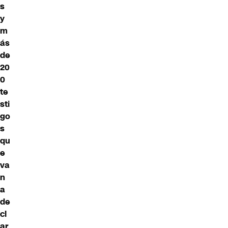
s
y
m
ás
de
20
0
te
sti
go
s
qu
e
va
n
a
de
cl
ar