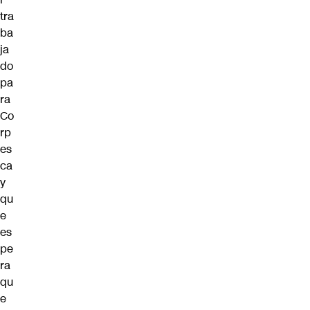
tra
ba
ja
do
pa
ra
Co
rp
es
ca
y
qu
e
es
pe
ra
qu
e