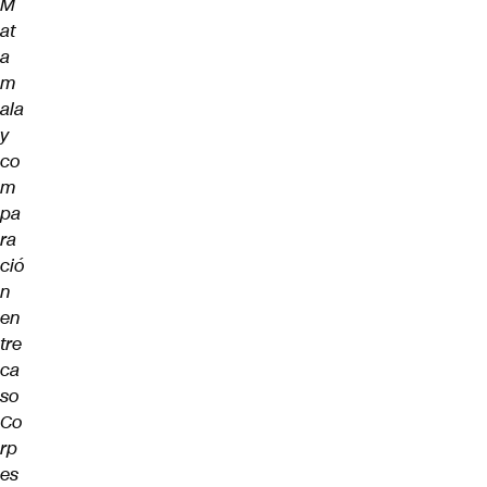
M
at
a
m
ala
y
co
m
pa
ra
ció
n
en
tre
ca
so
Co
rp
es