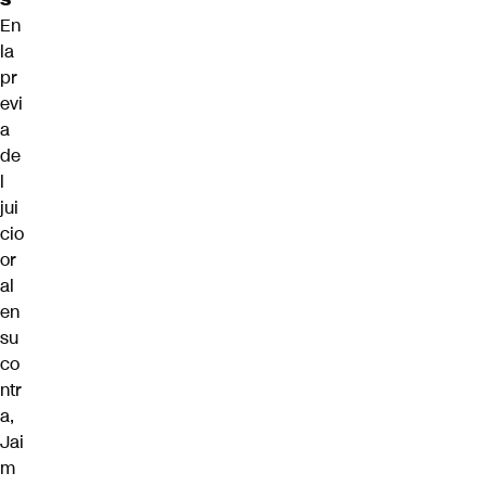
En
la
pr
evi
a
de
l
jui
cio
or
al
en
su
co
ntr
a,
Jai
m