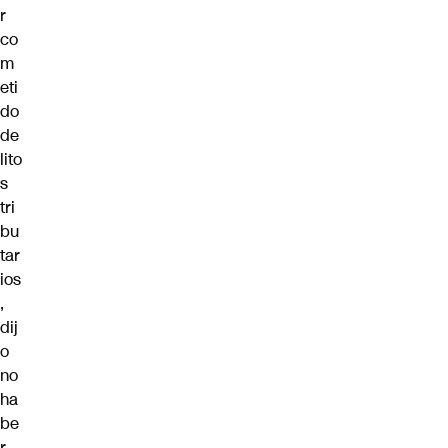
r
co
m
eti
do
de
lito
s
tri
bu
tar
ios
,
dij
o
no
ha
be
r