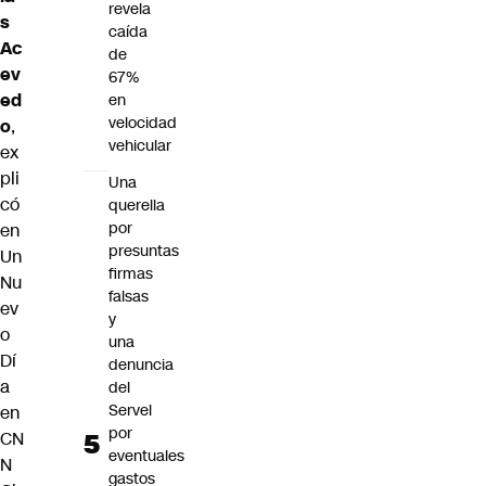
revela
s
caída
Ac
de
ev
67%
ed
en
velocidad
o
,
vehicular
ex
pli
Una
có
querella
por
en
presuntas
Un
firmas
Nu
falsas
ev
y
o
una
Dí
denuncia
a
del
Servel
en
por
CN
eventuales
N
gastos