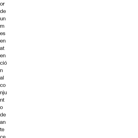
or
de
un
m
es
en
at
en
ció
n
al
co
nju
nt
o
de
an
te
ce