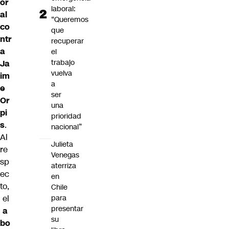
or
laboral:
al
“Queremos
co
que
ntr
recuperar
a
el
trabajo
Ja
vuelva
im
a
e
ser
Or
una
pi
prioridad
s
.
nacional”
Al
Julieta
re
Venegas
sp
aterriza
ec
en
to,
Chile
el
para
presentar
a
su
bo