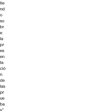
tie
nd
o
so
br
e
la
pr
es
en
ta
ció
n
de
las
pr
ue
ba
s”,