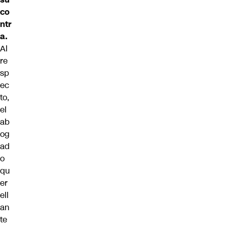
co
ntr
a.
Al
re
sp
ec
to,
el
ab
og
ad
o
qu
er
ell
an
te