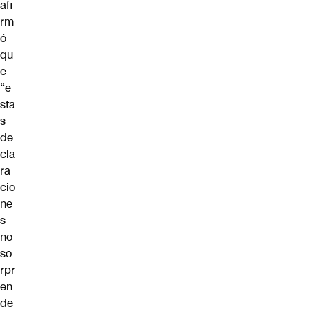
afi
rm
ó
qu
e
“e
sta
s
de
cla
ra
cio
ne
s
no
so
rpr
en
de