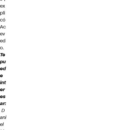
ex
pli
có
Ac
ev
ed
o.
Te
pu
ed
e
int
er
es
ar:
D
ani
el