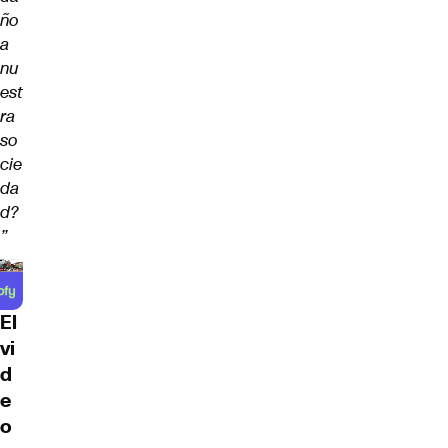
ño
a
nu
est
ra
so
cie
da
d?
”
El
vi
d
e
o