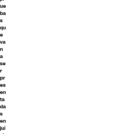
ue
ba
s
qu
e
va
n
a
se
r
pr
es
en
ta
da
s
en
jui