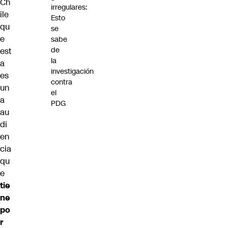
Ch
irregulares:
ile
Esto
qu
se
e
sabe
de
est
la
a
investigación
es
contra
un
el
a
PDG
au
di
en
cia
qu
e
tie
ne
po
r