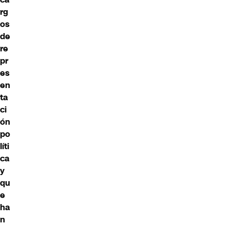
rg
os
de
re
pr
es
en
ta
ci
ón
po
líti
ca
y
qu
e
ha
n