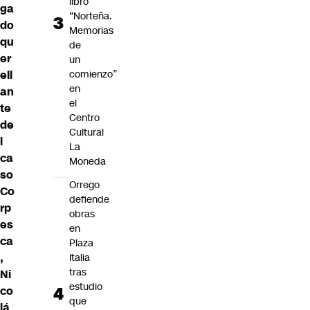
libro
ga
“Norteña.
do
Memorias
qu
de
er
un
ell
comienzo”
en
an
el
te
Centro
de
Cultural
l
La
ca
Moneda
so
Orrego
Co
defiende
rp
obras
es
en
ca
Plaza
,
Italia
tras
Ni
estudio
co
que
lá