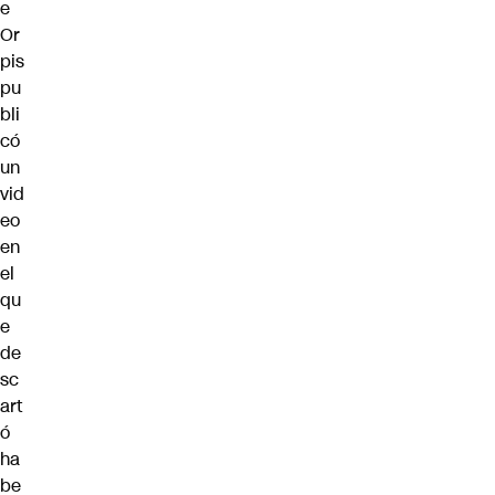
e
Or
pis
pu
bli
có
un
vid
eo
en
el
qu
e
de
sc
art
ó
ha
be