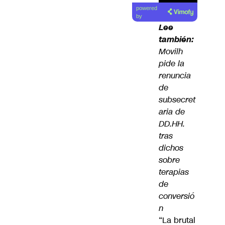
powered
by
Lee
también:
Movilh
pide la
renuncia
de
subsecret
aria de
DD.HH.
tras
dichos
sobre
terapias
de
conversió
n
“La
brutal