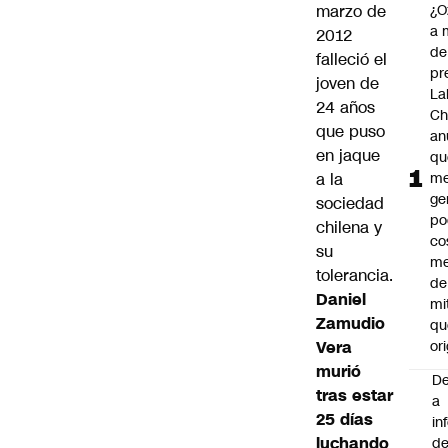
marzo de
¿O
a 
2012
de
falleció el
pr
joven de
La
24 años
Ch
que puso
an
en jaque
qu
a la
me
ge
sociedad
po
chilena y
co
su
m
tolerancia.
de
Daniel
mi
Zamudio
qu
Vera
ori
murió
De
tras estar
a
25 días
in
luchando
d