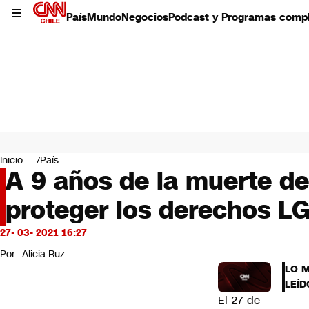
País
Mundo
Negocios
Podcast y Programas comp
País
Mundo
Inicio
País
Negocios
A 9 años de la muerte de
Deportes
proteger los derechos L
Programas completos
Cultura
Servicios
27- 03- 2021 16:27
Bits
Por
Alicia Ruz
CNN Data
LO 
CNN tiempo
LEÍD
Futuro 360
El 27 de
Opinión