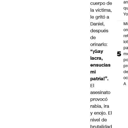
an
cuerpo de
q
la víctima,
Y
le gritó a
Daniel,
Mi
or
después
re
de
lo
orinarlo:
p
“¡Gay
m
lacra,
po
ensucias
pr
mi
d
oc
patria!”.
A
El
asesinato
provocó
rabia, ira
y enojo. El
nivel de
brutalidad