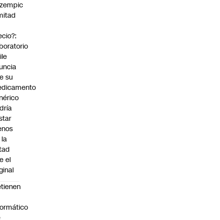
zempic
mitad
ecio?:
boratorio
ile
uncia
e su
dicamento
nérico
dría
star
enos
 la
tad
e el
ginal
tienen
formático
e