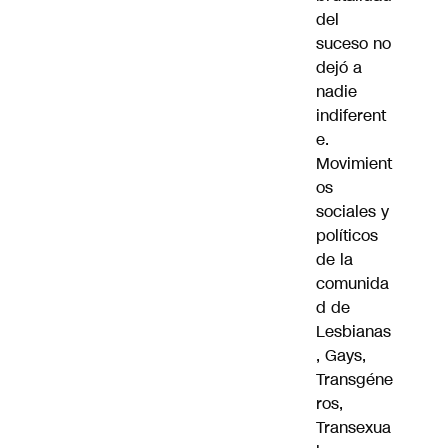
del
suceso no
dejó a
nadie
indiferent
e.
Movimient
os
sociales y
políticos
de la
comunida
d de
Lesbianas
, Gays,
Transgéne
ros,
Transexua