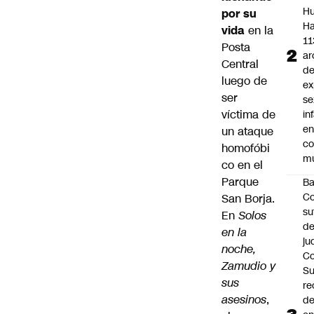
Hu
por su
Ha
vida
en la
11
Posta
ar
Central
d
luego de
ex
ser
se
víctima de
in
e
un ataque
c
homofóbi
mu
co en el
Parque
B
Co
San Borja.
su
En
Solos
de
en la
ju
noche,
Co
Zamudio y
S
sus
re
asesinos
,
d