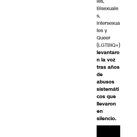
les,
Bisexuale
s,
Intersexua
les y
Queer
(LGTBIQ+)
levantaro
n la voz
tras años
de
abusos
sistemáti
cos que
llevaron
en
silencio.