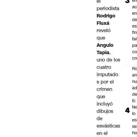
en
el
a
periodista
en
Rodrigo
d
Fluxá
es
reveló
fi
que
fa
Angulo
pa
co
Tapia
,
cr
uno de los
cuatro
Ro
imputado
an
s por el
n
ad
crimen
d
que
6:
incluyó
Ne
dibujos
lo
de
es
esvásticas
se
en el
ho