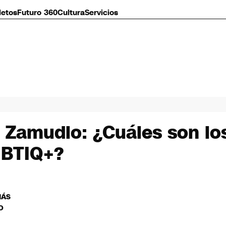
letos
Futuro 360
Cultura
Servicios
 Zamudio: ¿Cuáles son los
GBTIQ+?
MÁS
O