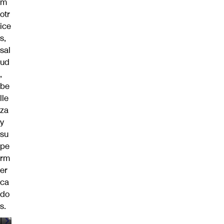
m
otr
ice
s,
sal
ud
,
be
lle
za
y
su
pe
rm
er
ca
do
s.
00:00
/
00:59