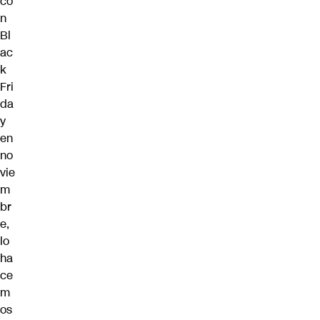
co
n
Bl
ac
k
Fri
da
y
en
no
vie
m
br
e,
lo
ha
ce
m
os