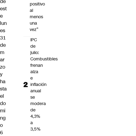
de
positivo
est
al
e
menos
lun
una
vez”
es
31
IPC
de
de
m
julio:
Combustibles
ar
frenan
zo
alza
y
e
ha
inflación
sta
anual
el
se
do
modera
de
mi
4,3%
ng
a
o
3,5%
6