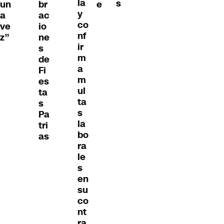
la
s
br
un
e
y
ac
a
co
io
ve
nf
ne
z”
ir
s
m
de
a
Fi
m
es
ul
ta
ta
s
s
Pa
la
tri
bo
as
ra
le
s
en
su
co
nt
ra