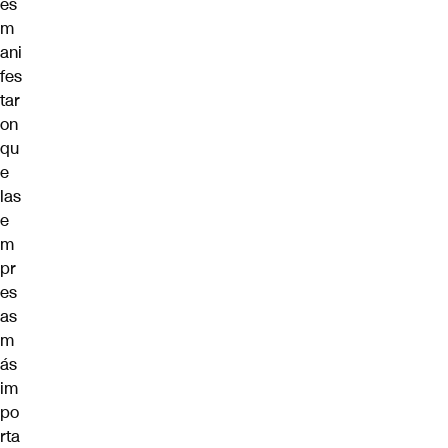
es
m
ani
fes
tar
on
qu
e
las
e
m
pr
es
as
m
ás
im
po
rta