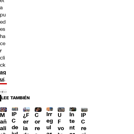
et
a
pu
ed
es
ha
ce
r
cli
ck
aq
uí
.
LEE TAMBIÉN
IP
Irr
In
¿F
M
C
U
IP
C
eg
te
er
añ
or
F
C
de
ul
nt
ia
ali
re
vo
re