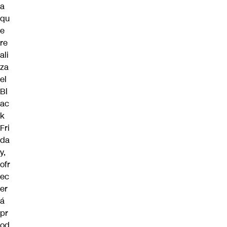
a
qu
e
re
ali
za
el
Bl
ac
k
Fri
da
y,
ofr
ec
er
á
pr
od