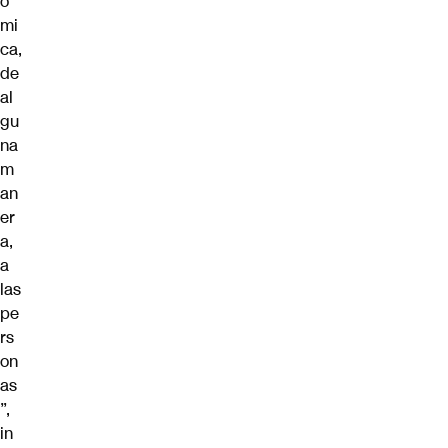
ó
mi
ca,
de
al
gu
na
m
an
er
a,
a
las
pe
rs
on
as
”,
in