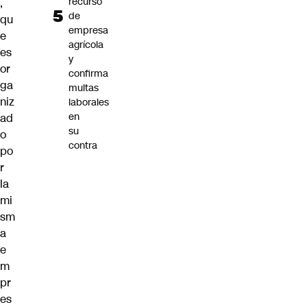
recurso
,
de
qu
empresa
e
agrícola
es
y
or
confirma
ga
multas
niz
laborales
en
ad
su
o
contra
po
r
la
mi
sm
a
e
m
pr
es