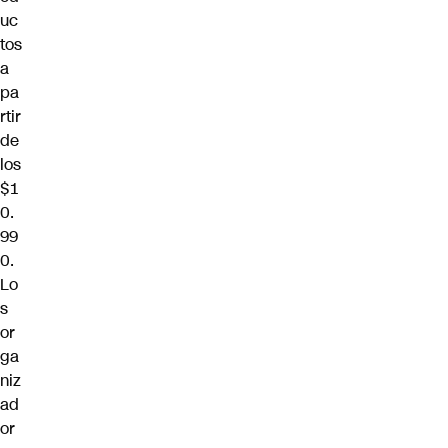
uc
tos
a
pa
rtir
de
los
$1
0.
99
0.
Lo
s
or
ga
niz
ad
or