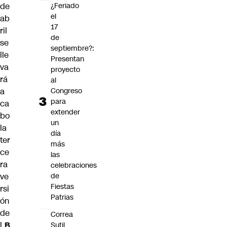
de
¿Feriado
el
ab
17
ril
de
se
septiembre?:
lle
Presentan
va
proyecto
rá
al
a
Congreso
para
ca
extender
bo
un
la
día
ter
más
ce
las
ra
celebraciones
ve
de
Fiestas
rsi
Patrias
ón
de
Correa
l
B
Sutil