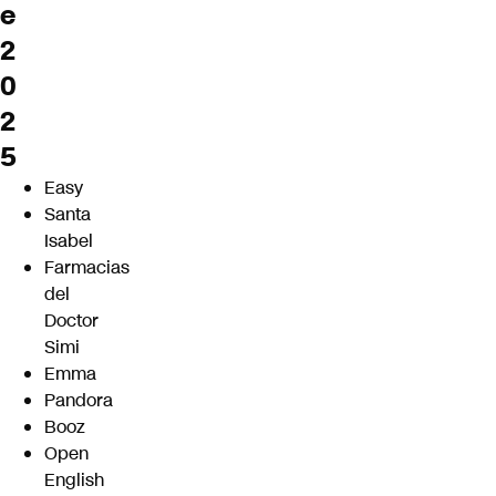
e
2
0
2
5
Easy
Santa
Isabel
Farmacias
del
Doctor
Simi
Emma
Pandora
Booz
Open
English