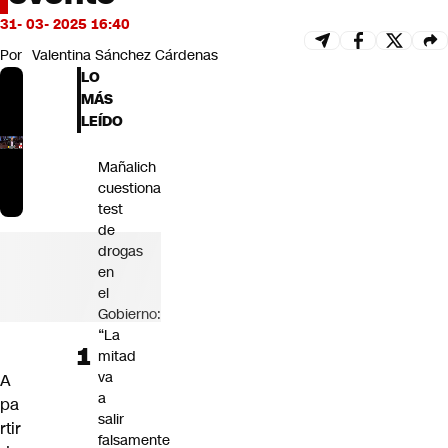
Futuro 360
31- 03- 2025 16:40
Opinión
Por
Valentina Sánchez Cárdenas
LO
MÁS
LEÍDO
Mañalich
cuestiona
test
de
drogas
en
el
Gobierno:
“La
mitad
va
A
a
pa
salir
rtir
falsamente