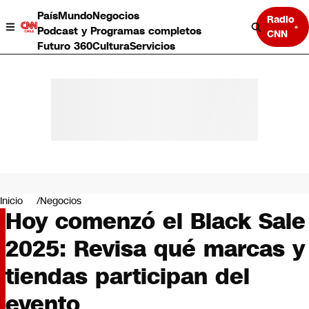
País
Mundo
Negocios
Radio
Podcast y Programas completos
CNN
Futuro 360
Cultura
Servicios
País
Mundo
Negocios
Inicio
Negocios
Hoy comenzó el Black Sale
Deportes
Programas completos
2025: Revisa qué marcas y
Cultura
Servicios
tiendas participan del
Bits
CNN Data
evento
CNN tiempo