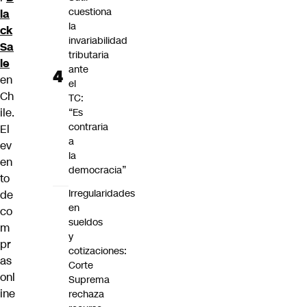
cuestiona
la
la
ck
invariabilidad
Sa
tributaria
le
ante
en
el
Ch
TC:
ile.
“Es
contraria
El
a
ev
la
en
democracia”
to
Irregularidades
de
en
co
sueldos
m
y
pr
cotizaciones:
as
Corte
onl
Suprema
ine
rechaza