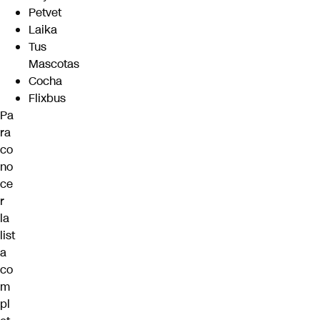
Petvet
Laika
Tus
Mascotas
Cocha
Flixbus
Pa
ra
co
no
ce
r
la
list
a
co
m
pl