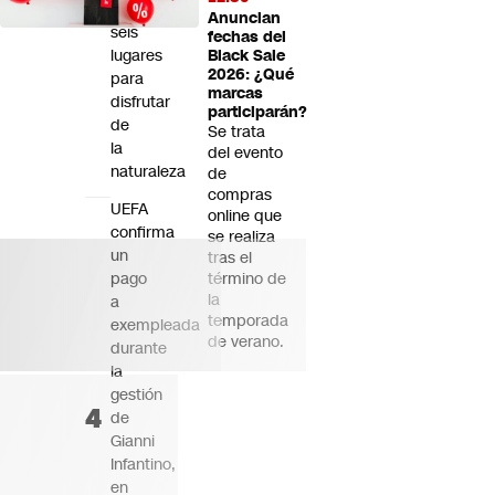
y
Anuncian
seis
fechas del
lugares
Black Sale
2026: ¿Qué
para
marcas
disfrutar
participarán?
de
Se trata
la
del evento
naturaleza
de
compras
UEFA
online que
confirma
se realiza
un
tras el
pago
término de
la
a
temporada
exempleada
de verano.
durante
la
gestión
de
Gianni
Infantino,
en