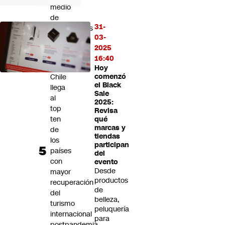
medio
de
31-
desmentidos
03-
sobre
2025
relación
16:40
sentimental
Hoy
Chile
comenzó
el Black
llega
Sale
al
2025:
top
Revisa
ten
qué
marcas y
de
tiendas
los
participan
países
del
con
evento
Desde
mayor
productos
recuperación
de
del
belleza,
turismo
peluquería
internacional
para
postpandemia