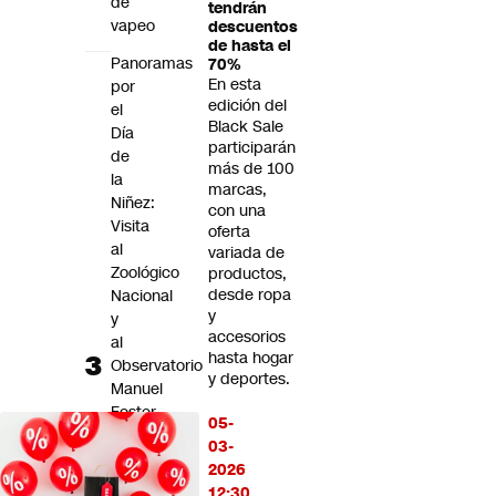
de
tendrán
vapeo
descuentos
de hasta el
Panoramas
70%
En esta
por
edición del
el
Black Sale
Día
participarán
de
más de 100
la
marcas,
Niñez:
con una
Visita
oferta
al
variada de
Zoológico
productos,
desde ropa
Nacional
y
y
accesorios
al
hasta hogar
Observatorio
y deportes.
Manuel
Foster,
05-
paseo
03-
en
2026
teleférico
12:30