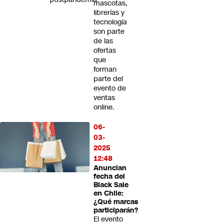
mascotas,
librerías y
tecnología
son parte
de las
ofertas
que
forman
parte del
evento de
ventas
online.
06-
03-
2025
12:48
Anuncian
fecha del
Black Sale
en Chile:
¿Qué marcas
participarán?
El evento