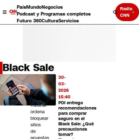
País
Mundo
Negocios
Radio
Podcast y Programas completos
CNN
Futuro 360
Cultura
Servicios
Black Sale
País
30-
LO
Mundo
03-
MÁS
Negocios
2026
LEÍDO
Deportes
15:40
PDI entrega
Programas completos
Tribunal
recomendaciones
Cultura
ordena
para comprar
Servicios
bloquear
seguro en el
Bits
Black Sale: ¿Qué
sitios
precauciones
CNN Data
de
tomar?
CNN tiempo
apuestas