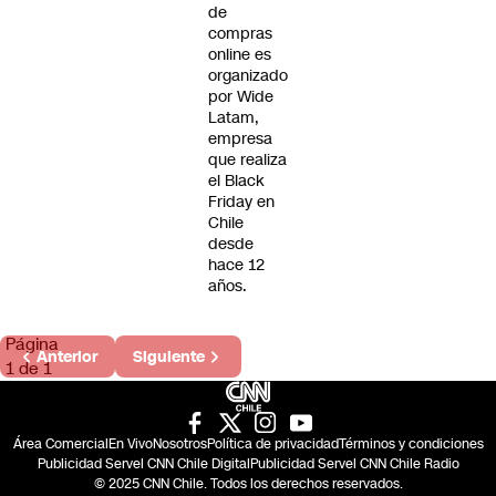
de
compras
online es
organizado
por Wide
Latam,
empresa
que realiza
el Black
Friday en
Chile
desde
hace 12
años.
Página
Anterior
Siguiente
1 de 1
Área Comercial
En Vivo
Nosotros
Política de privacidad
Términos y condiciones
Publicidad Servel CNN Chile Digital
Publicidad Servel CNN Chile Radio
© 2025 CNN Chile. Todos los derechos reservados.