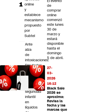
El evento
Futuro 360
online
de
y
Opinión
comprar
establece
online
comenzó
mecanismo
este lunes
propuesto
30 de
por
marzo y
Subtel
estará
disponible
Ante
hasta el
alza
domingo
de
5 de abril.
intoxicaciones:
Diputados
27-
buscan
03-
exigir
2026
cierres
16:12
de
Black Sale
seguridad
2026 se
infantil
aproxima:
Revisa la
en
fecha y las
líquidos
marcas que