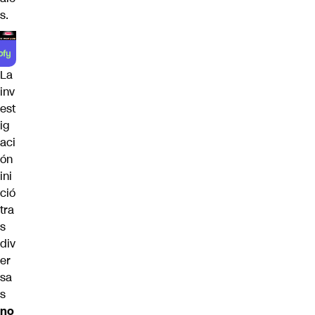
s.
La
inv
est
ig
aci
ón
ini
ció
tra
s
div
er
sa
s
no