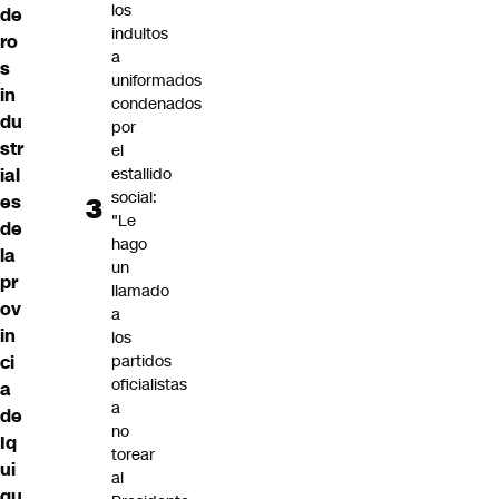
los
de
indultos
ro
a
s
uniformados
in
condenados
du
por
str
el
estallido
ial
social:
es
"Le
de
hago
la
un
pr
llamado
ov
a
in
los
partidos
ci
oficialistas
a
a
de
no
Iq
torear
ui
al
qu