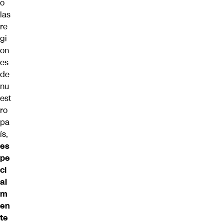
o
las
re
gi
on
es
de
nu
est
ro
pa
ís,
es
pe
ci
al
m
en
te