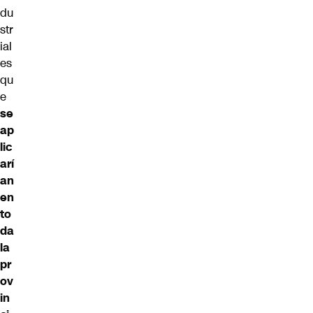
du
str
ial
es
qu
e
se
ap
lic
arí
an
en
to
da
la
pr
ov
in