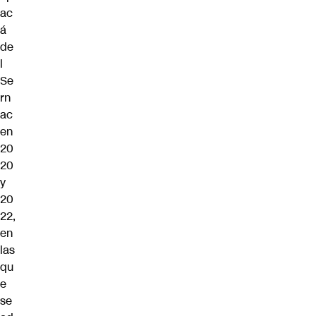
ac
á
de
l
Se
rn
ac
en
20
20
y
20
22,
en
las
qu
e
se