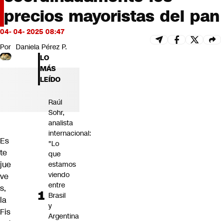
Futuro 360
precios mayoristas del pan
Opinión
04- 04- 2025 08:47
Por
Daniela Pérez P.
LO
MÁS
LEÍDO
Raúl
Sohr,
analista
internacional:
Es
"Lo
te
que
jue
estamos
viendo
ve
entre
s,
Brasil
la
y
Fis
Argentina