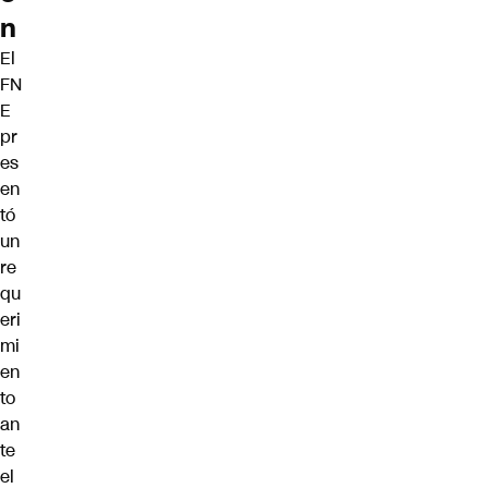
n
El
FN
E
pr
es
en
tó
un
re
qu
eri
mi
en
to
an
te
el