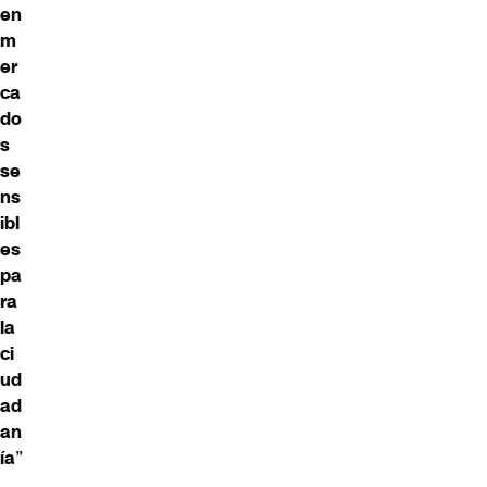
en
m
er
ca
do
s
se
ns
ibl
es
pa
ra
la
ci
ud
ad
an
ía
”
.