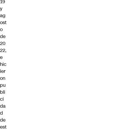
19
y
ag
ost
o
de
20
22,
e
hic
ier
on
pu
bli
ci
da
d
de
est