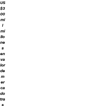
US
$3
00
mi
l
mi
llo
ne
s
en
va
lor
de
m
er
ca
do
tra
s