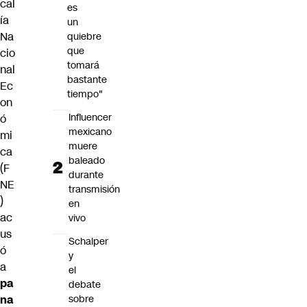
cal
es
ía
un
Na
quiebre
que
cio
tomará
nal
bastante
Ec
tiempo"
on
Influencer
ó
mexicano
mi
muere
ca
baleado
(
F
durante
NE
transmisión
)
en
ac
vivo
us
Schalper
ó
y
a
el
pa
debate
sobre
na