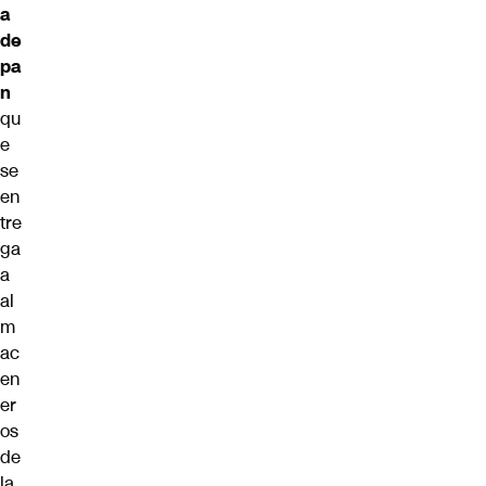
a
de
pa
n
qu
e
se
en
tre
ga
a
al
m
ac
en
er
os
de
la