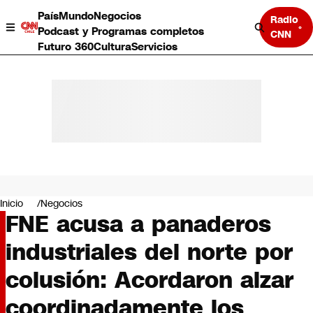
País
Mundo
Negocios
Radio
Podcast y Programas completos
CNN
Futuro 360
Cultura
Servicios
País
Mundo
Negocios
Inicio
Negocios
FNE acusa a panaderos
Deportes
Programas completos
industriales del norte por
Cultura
Servicios
colusión: Acordaron alzar
Bits
CNN Data
coordinadamente los
CNN tiempo