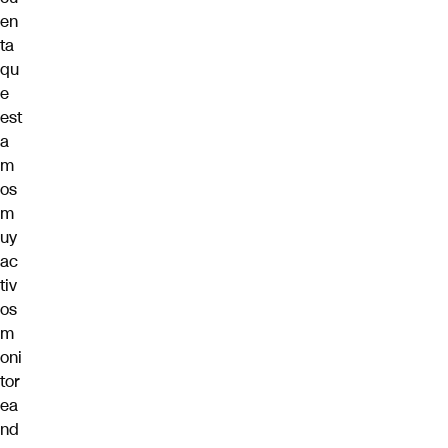
en
ta
qu
e
est
a
m
os
m
uy
ac
tiv
os
m
oni
tor
ea
nd