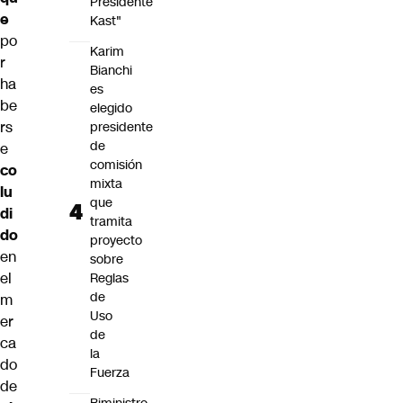
Presidente
e
Kast"
po
Karim
r
Bianchi
ha
es
be
elegido
rs
presidente
de
e
comisión
co
mixta
lu
que
di
tramita
do
proyecto
en
sobre
el
Reglas
de
m
Uso
er
de
ca
la
do
Fuerza
de