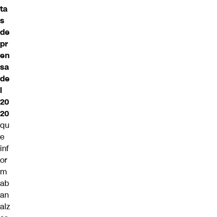
ta
s
de
pr
en
sa
de
l
20
20
qu
e
inf
or
m
ab
an
alz