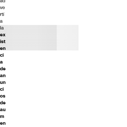
ad
ve
rtí
a
la
ex
ist
en
ci
a
de
an
un
ci
os
de
au
m
en