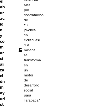
Biministro
el
Mas
ab
por
or
contratación
ac
de
ió
196
n
jóvenes
en
y
Collahuasi:
co
"La
m
minería
er
se
ci
transforma
ali
en
za
un
motor
ci
de
ón
desarrollo
m
social
ay
para
ori
Tarapacá"
st