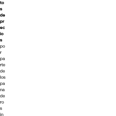
to
s
de
pr
ec
io
s
po
r
pa
rte
de
los
pa
na
de
ro
s
in