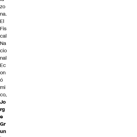
zo
na.
El
Fis
cal
Na
cio
nal
Ec
on
ó
mi
co,
Jo
rg
e
Gr
un