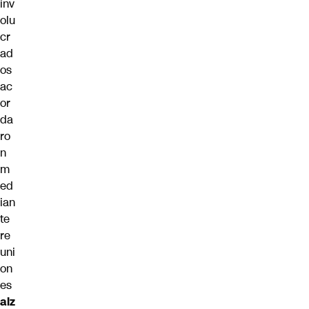
inv
olu
cr
ad
os
ac
or
da
ro
n
m
ed
ian
te
re
uni
on
es
alz