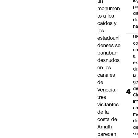
lu
un
pa
monumen
di
to a los
de
caídos y
na
los
U
estadouni
co
denses se
un
bañaban
a
desnudos
e
en los
du
canales
la
de
ge
d
Venecia,
Gi
tres
In
visitantes
e
de la
m
costa de
d
Amalfi
de
parecen
so