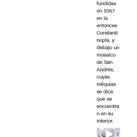
fundidas
en 1067
en la
entonces
Constanti
nopla, y
debajo un
mosaico
de San
Andrés,
cuyas
reliquias
se dice
que se
encuentra
n en su
interior.
00:00
/
01