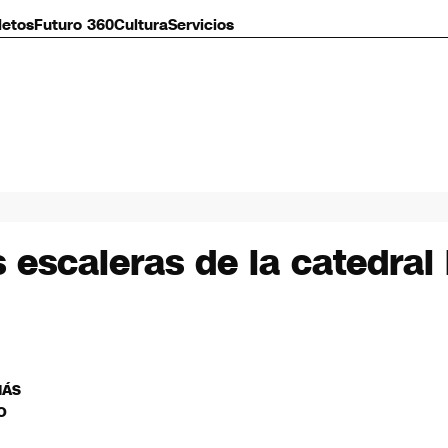
letos
Futuro 360
Cultura
Servicios
 escaleras de la catedral
MÁS
O