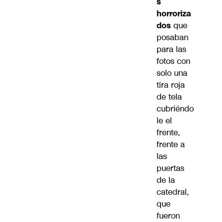
s
horroriza
dos
que
posaban
para las
fotos con
solo una
tira roja
de tela
cubriéndo
le el
frente,
frente a
las
puertas
de la
catedral,
que
fueron