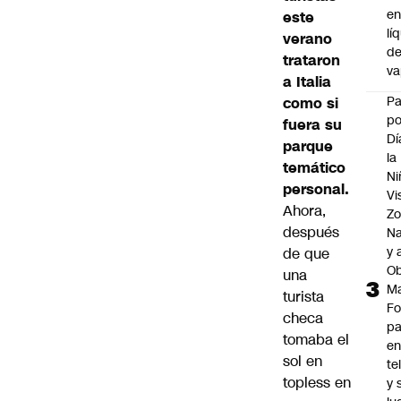
e
este
lí
verano
d
trataron
v
a Italia
P
como si
po
fuera su
Dí
parque
la
temático
Ni
personal.
Vi
Ahora,
Zo
después
Na
y 
de que
Ob
una
M
turista
Fo
checa
p
tomaba el
e
sol en
te
topless en
y 