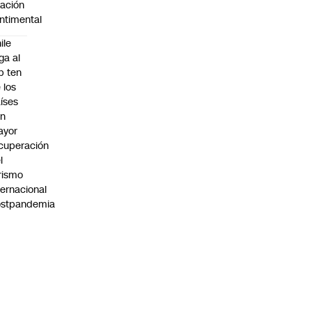
lación
ntimental
ile
ega al
p ten
 los
íses
on
ayor
cuperación
l
rismo
ternacional
ostpandemia