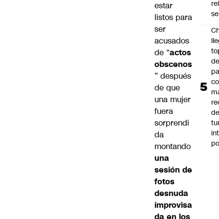
re
estar
se
listos para
ser
Ch
acusados ​​
ll
to
de “
actos
de
obscenos
pa
” después
c
de que
m
una mujer
re
fuera
de
sorprendi
tu
in
da
p
montando
una
sesión de
fotos
desnuda
improvisa
da en los