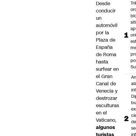
Desde
Tr
or
conducir
bl
un
si
automóvil
ap
por la
on
Plaza de
es
España
me
de Roma
pr
po
hasta
Su
surfear en
el Gran
An
Canal de
al
in
Venecia y
Di
destrozar
b
esculturas
ex
en el
ci
Vaticano,
d
algunos
se
turistas
in