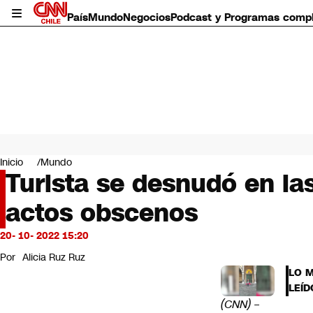
País
Mundo
Negocios
Podcast y Programas comp
País
Mundo
Inicio
Mundo
Negocios
Turista se desnudó en las
Deportes
actos obscenos
Programas completos
Cultura
Servicios
20- 10- 2022 15:20
Bits
Por
Alicia Ruz Ruz
CNN Data
LO 
CNN tiempo
LEÍD
Futuro 360
(CNN)
–
Opinión