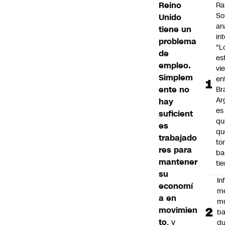
Reino
Ra
So
Unido
an
tiene un
in
problema
"L
de
es
empleo.
vi
Simplem
en
ente no
Bra
Ar
hay
es
suficient
qu
es
qu
trabajado
to
res para
ba
mantener
ti
su
In
economí
m
a en
m
movimien
ba
to
, y
du