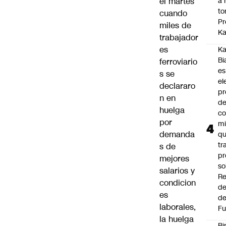
a 
el martes
to
cuando
Pr
miles de
Ka
trabajador
es
Ka
Bi
ferroviario
es
s se
el
declararo
pr
n en
d
huelga
co
por
mi
demanda
q
tr
s de
pr
mejores
so
salarios y
Re
condicion
de
es
de
laborales,
Fu
la huelga
Bi