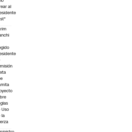
no
rear al
esidente
st"
rim
anchi
egido
esidente
e
misión
xta
ue
amita
oyecto
bre
glas
 Uso
 la
erza
ministro