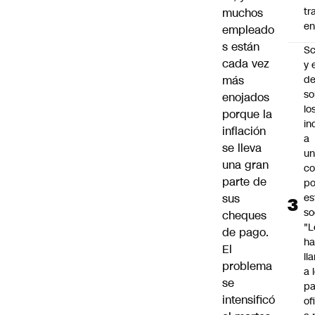
tr
muchos
en
empleado
s están
Sc
cada vez
y 
d
más
so
enojados
lo
porque la
in
inflación
a
se lleva
un
una gran
c
parte de
po
es
sus
so
cheques
"L
de pago.
ha
El
ll
problema
a 
se
pa
intensificó
of