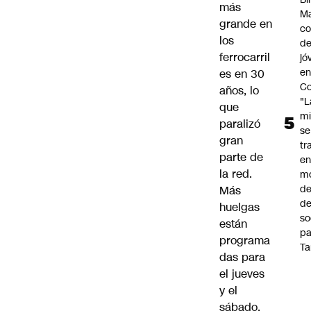
más
Ma
grande en
co
los
de
ferrocarril
jó
e
es en 30
Co
años, lo
"L
que
mi
paralizó
se
gran
tr
parte de
en
la red.
m
d
Más
de
huelgas
so
están
pa
programa
Ta
das para
el jueves
y el
sábado.