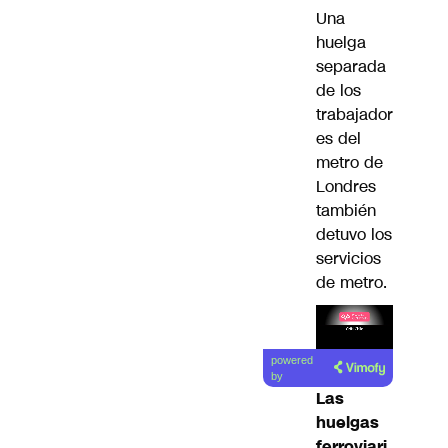
Una
huelga
separada
de los
trabajador
es del
metro de
Londres
también
detuvo los
servicios
de metro.
Lea el
powered
artículo
by
Las
huelgas
ferroviari