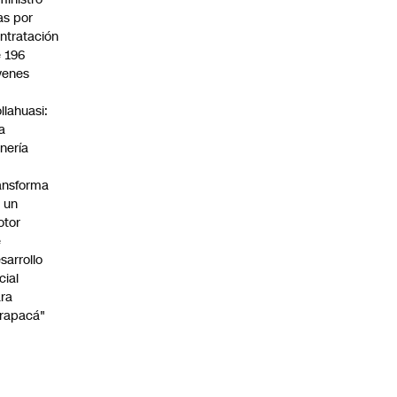
s por
ntratación
 196
venes
n
llahuasi:
a
nería
ansforma
 un
otor
e
sarrollo
cial
ra
rapacá"