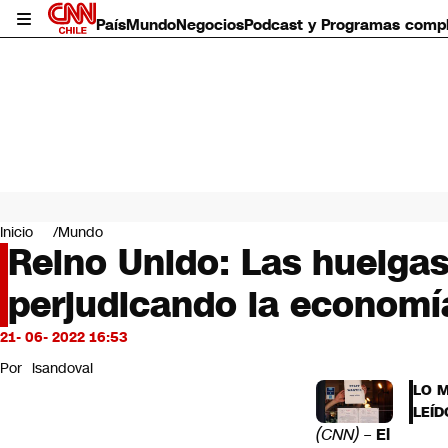
País
Mundo
Negocios
Podcast y Programas comp
País
Mundo
Inicio
Mundo
Negocios
Reino Unido: Las huelgas
Deportes
perjudicando la economí
Programas completos
Cultura
Servicios
21- 06- 2022 16:53
Bits
Por
lsandoval
CNN Data
LO 
CNN tiempo
LEÍD
Futuro 360
(CNN) –
El
Opinión