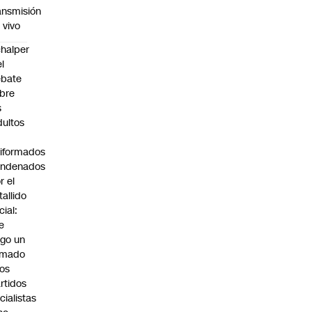
ansmisión
 vivo
halper
el
ebate
bre
s
dultos
iformados
ondenados
r el
tallido
cial:
e
go un
amado
los
rtidos
icialistas