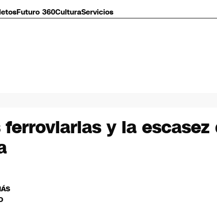
letos
Futuro 360
Cultura
Servicios
 ferroviarias y la escase
a
MÁS
O