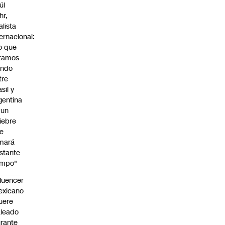
úl
hr,
alista
ternacional:
o que
tamos
endo
tre
sil y
gentina
 un
iebre
e
mará
stante
empo"
fluencer
exicano
uere
leado
rante