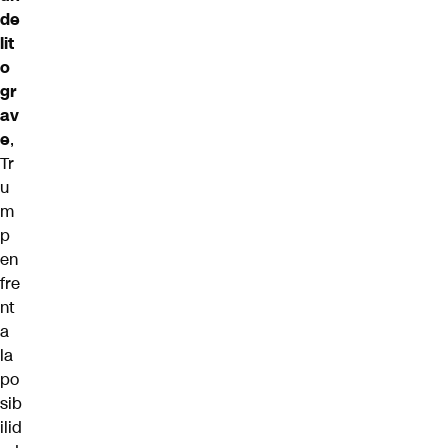
de
lit
o
gr
av
e
,
Tr
u
m
p
en
fre
nt
a
la
po
sib
ilid