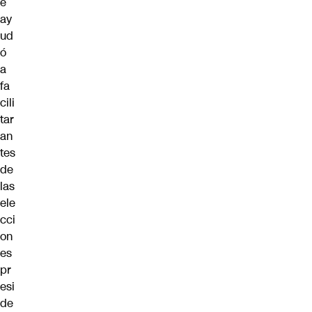
e
ay
ud
ó
a
fa
cili
tar
an
tes
de
las
ele
cci
on
es
pr
esi
de