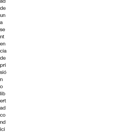
ad
de
un
a
se
nt
en
cia
de
pri
sió
n
o
lib
ert
ad
co
nd
ici