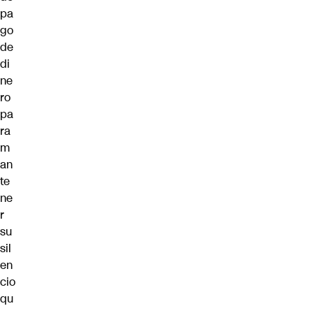
pa
go
de
di
ne
ro
pa
ra
m
an
te
ne
r
su
sil
en
cio
qu