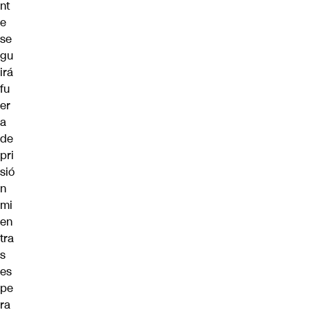
nt
e
se
gu
irá
fu
er
a
de
pri
sió
n
mi
en
tra
s
es
pe
ra