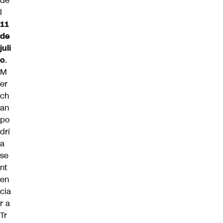
de
l
11
de
juli
o
.
M
er
ch
an
po
drí
a
se
nt
en
cia
r a
Tr