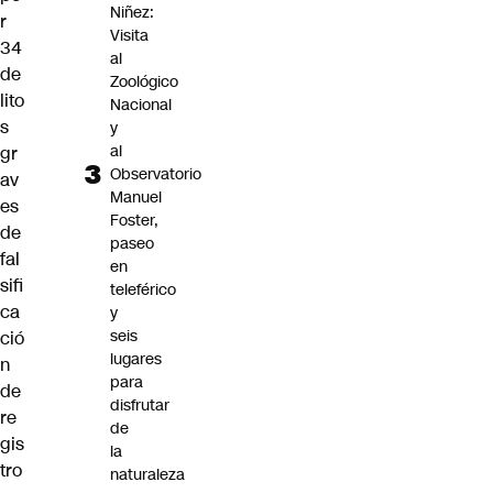
Niñez:
r
Visita
34
al
de
Zoológico
lito
Nacional
s
y
al
gr
Observatorio
av
Manuel
es
Foster,
de
paseo
fal
en
sifi
teleférico
ca
y
seis
ció
lugares
n
para
de
disfrutar
re
de
gis
la
tro
naturaleza