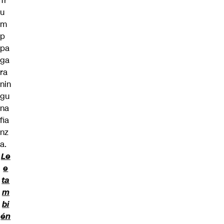
Tr
u
m
p
pa
ga
ra
nin
gu
na
fia
nz
a.
Le
e
ta
m
bi
én