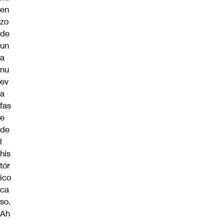
en
zo
de
un
a
nu
ev
a
fas
e
de
l
his
tór
ico
ca
so.
Ah