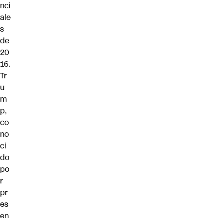
nci
ale
s
de
20
16.
Tr
u
m
p,
co
no
ci
do
po
r
pr
es
en