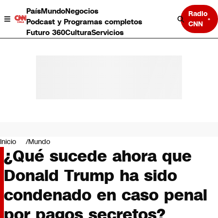
País
Mundo
Negocios
Radio
Podcast y Programas completos
CNN
Futuro 360
Cultura
Servicios
País
Mundo
Negocios
Inicio
Mundo
¿Qué sucede ahora que
Deportes
Programas completos
Donald Trump ha sido
Cultura
Servicios
condenado en caso penal
Bits
CNN Data
por pagos secretos?
CNN tiempo