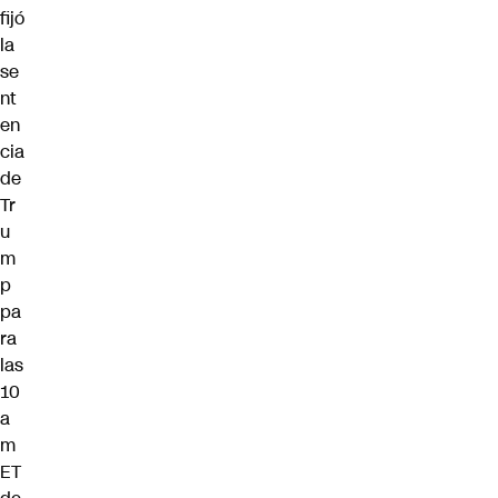
fijó
la
se
nt
en
cia
de
Tr
u
m
p
pa
ra
las
10
a
m
ET