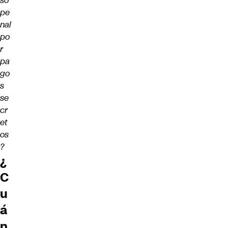
so
pe
nal
po
r
pa
go
s
se
cr
et
os
?
¿
C
u
á
n