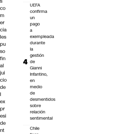
s
UEFA
co
confirma
m
un
er
pago
cia
a
exempleada
les
durante
pu
la
so
gestión
fin
de
al
Gianni
jui
Infantino,
cio
en
medio
de
de
l
desmentidos
ex
sobre
pr
relación
esi
sentimental
de
Chile
nt