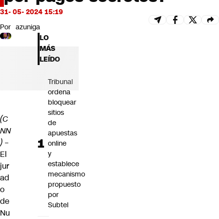
Futuro 360
31- 05- 2024 15:19
Opinión
Por
azuniga
LO
MÁS
LEÍDO
Tribunal
ordena
bloquear
sitios
(C
de
NN
apuestas
)
–
online
y
El
establece
jur
mecanismo
ad
propuesto
o
por
de
Subtel
Nu