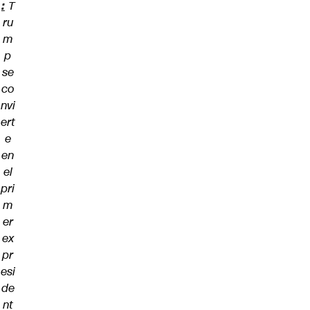
:
T
ru
m
p
se
co
nvi
ert
e
en
el
pri
m
er
ex
pr
esi
de
nt