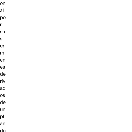
on
al
po
r
su
s
crí
m
en
es
de
riv
ad
os
de
un
pl
an
de