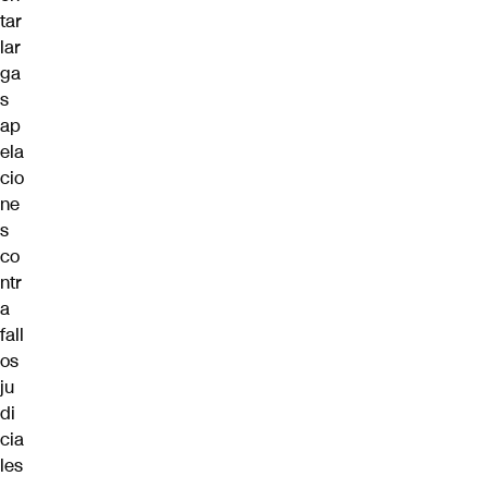
tar
lar
ga
s
ap
ela
cio
ne
s
co
ntr
a
fall
os
ju
di
cia
les