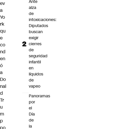
Ante
ev
alza
a
de
Yo
intoxicaciones:
rk
Diputados
qu
buscan
e
exigir
cierres
co
de
nd
seguridad
en
infantil
ó
en
a
líquidos
Do
de
nal
vapeo
d
Panoramas
Tr
por
u
el
m
Día
de
p
la
po