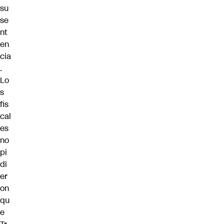
su
se
nt
en
cia
.
Lo
s
fis
cal
es
no
pi
di
er
on
qu
e