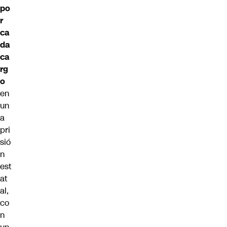
po
r
ca
da
ca
rg
o
en
un
a
pri
sió
n
est
at
al,
co
n