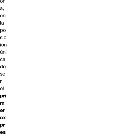
or
a,
en
la
po
sic
ión
úni
ca
de
se
r
el
pri
m
er
ex
pr
es