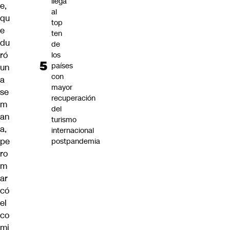
llega
e,
al
qu
top
e
ten
du
de
ró
los
países
un
con
a
mayor
se
recuperación
m
del
an
turismo
a,
internacional
pe
postpandemia
ro
m
ar
có
el
co
mi