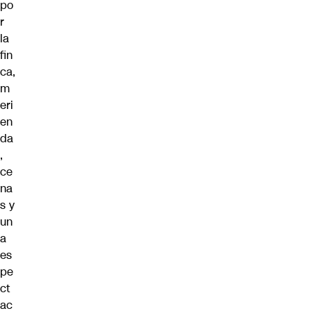
po
r
la
fin
ca,
m
eri
en
da
,
ce
na
s y
un
a
es
pe
ct
ac