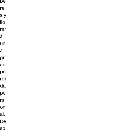
be
re
s y
llo
rar
á
un
a
gr
an
pé
rdi
da
pe
rs
on
al.
De
sp