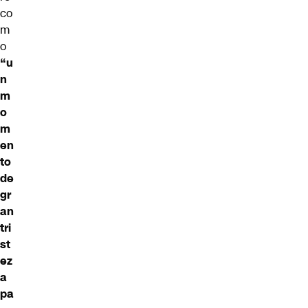
co
m
o
“u
n
m
o
m
en
to
de
gr
an
tri
st
ez
a
pa