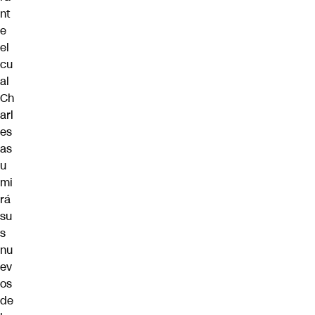
nt
e
el
cu
al
Ch
arl
es
as
u
mi
rá
su
s
nu
ev
os
de