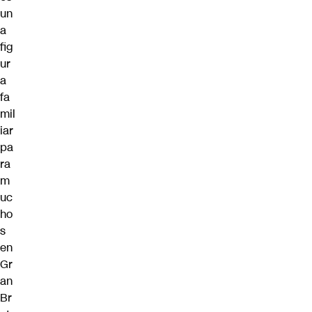
un
a
fig
ur
a
fa
mil
iar
pa
ra
m
uc
ho
s
en
Gr
an
Br