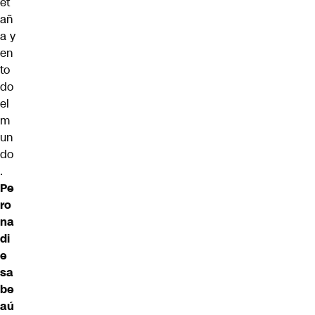
et
añ
a y
en
to
do
el
m
un
do
.
Pe
ro
na
di
e
sa
be
aú