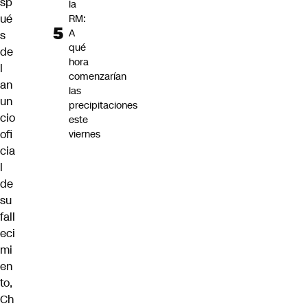
sp
la
ué
RM:
A
s
qué
de
hora
l
comenzarían
an
las
un
precipitaciones
cio
este
ofi
viernes
cia
l
de
su
fall
eci
mi
en
to,
Ch