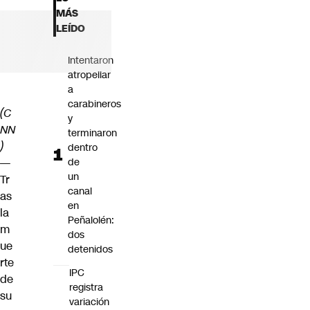
Futuro 360
MÁS
Opinión
LEÍDO
Intentaron
atropellar
a
carabineros
(C
y
NN
terminaron
)
dentro
—
de
un
Tr
canal
as
en
la
Peñalolén:
m
dos
ue
detenidos
rte
IPC
de
registra
su
variación