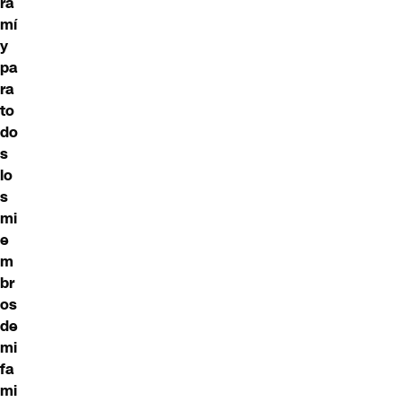
ra
mí
y
pa
ra
to
do
s
lo
s
mi
e
m
br
os
de
mi
fa
mi