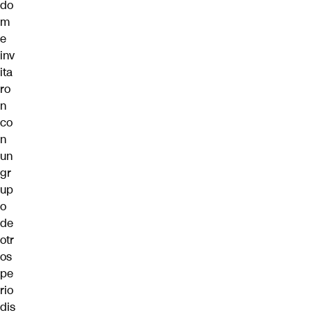
do
m
e
inv
ita
ro
n
co
n
un
gr
up
o
de
otr
os
pe
rio
dis