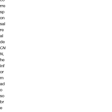
rre
sp
on
sal
re
al
de
CN
N
,
he
inf
or
m
ad
o
so
br
e