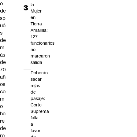
o
la
de
Mujer
en
sp
Tierra
ué
Amarilla:
s
127
de
funcionarios
m
no
ás
marcaron
de
salida
70
Deberán
añ
sacar
os
rejas
co
de
m
pasaje:
Corte
o
Suprema
he
falla
re
a
de
favor
ro