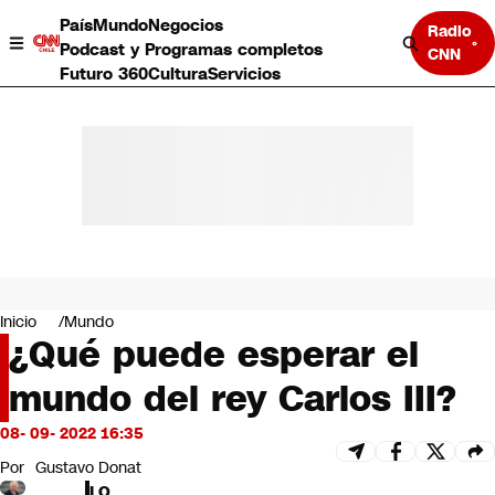
País
Mundo
Negocios
Radio
Podcast y Programas completos
CNN
Futuro 360
Cultura
Servicios
País
Mundo
Negocios
Inicio
Mundo
¿Qué puede esperar el
Deportes
Programas completos
mundo del rey Carlos III?
Cultura
Servicios
08- 09- 2022 16:35
Bits
CNN Data
Por
Gustavo Donat
CNN tiempo
LO