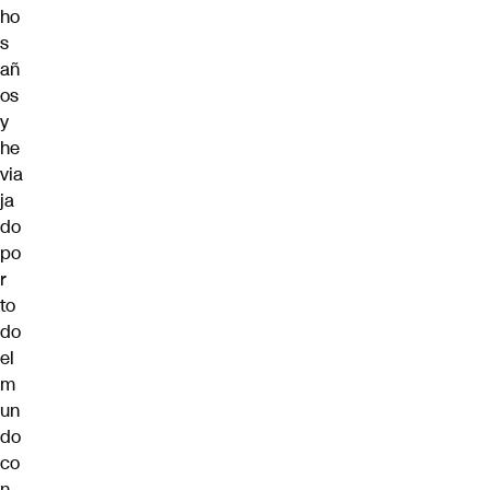
ho
s
añ
os
y
he
via
ja
do
po
r
to
do
el
m
un
do
co
n