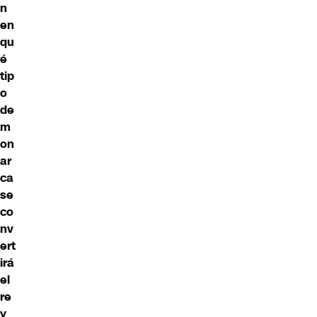
n
en
qu
é
tip
o
de
m
on
ar
ca
se
co
nv
ert
irá
el
re
y