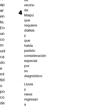
de
ap
vecino
ar
de
Maipú
en
que
te.
requiere
En
diálisis
un
y
co
que
m
había
uni
pedido
consideración
ca
especial
do
por
e
su
mi
diagnóstico
tid
Lluvia
o
y
po
nieve
co
regresan
de
a