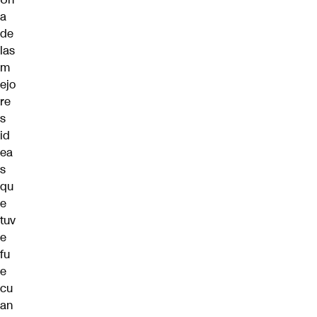
a
de
las
m
ejo
re
s
id
ea
s
qu
e
tuv
e
fu
e
cu
an