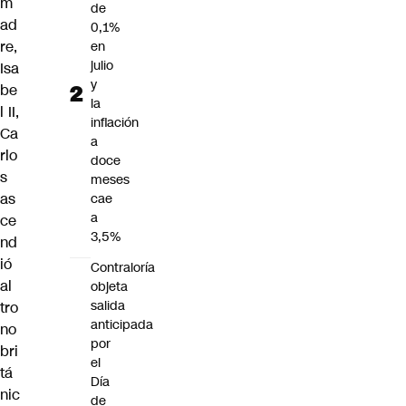
m
de
ad
0,1%
re,
en
julio
Isa
y
be
la
l II
,
inflación
Ca
a
rlo
doce
s
meses
as
cae
a
ce
3,5%
nd
ió
Contraloría
al
objeta
salida
tro
anticipada
no
por
bri
el
tá
Día
nic
de