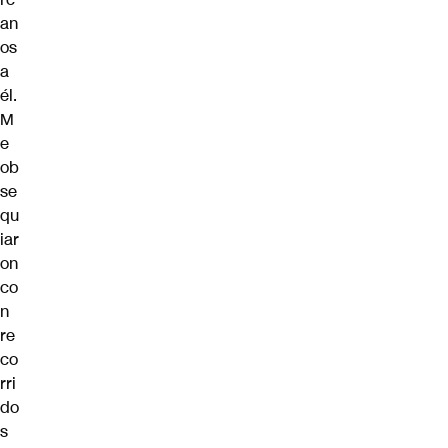
an
os
a
él.
M
e
ob
se
qu
iar
on
co
n
re
co
rri
do
s