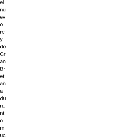
el
nu
ev
o
re
y
de
Gr
an
Br
et
añ
a
du
ra
nt
e
m
uc