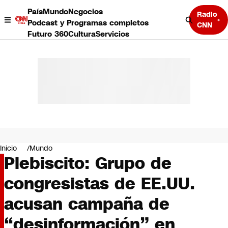
País
Mundo
Negocios
Radio
Podcast y Programas completos
CNN
Futuro 360
Cultura
Servicios
País
Mundo
Negocios
Inicio
Mundo
Plebiscito: Grupo de
Deportes
Programas completos
congresistas de EE.UU.
Cultura
Servicios
acusan campaña de
Bits
CNN Data
“desinformación” en
CNN tiempo