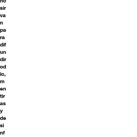
no
sir
va
n
pa
ra
dif
un
dir
od
io,
m
en
tir
as
y
de
si
nf