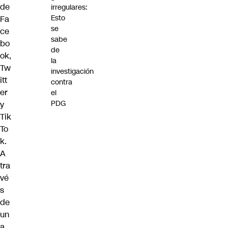
de
irregulares:
Esto
Fa
se
ce
sabe
bo
de
ok,
la
Tw
investigación
itt
contra
er
el
PDG
y
Tik
To
k.
A
tra
vé
s
de
un
a