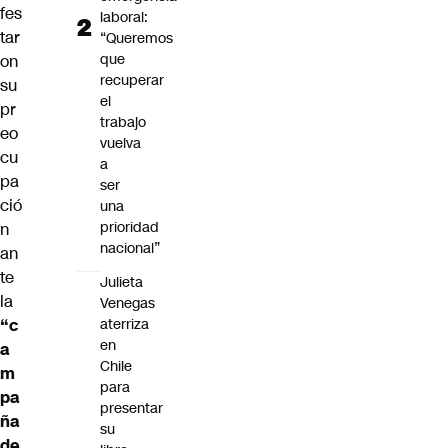
fes
laboral:
tar
“Queremos
que
on
recuperar
su
el
pr
trabajo
eo
vuelva
cu
a
pa
ser
ció
una
prioridad
n
nacional”
an
te
Julieta
la
Venegas
aterriza
“c
en
a
Chile
m
para
pa
presentar
ña
su
de