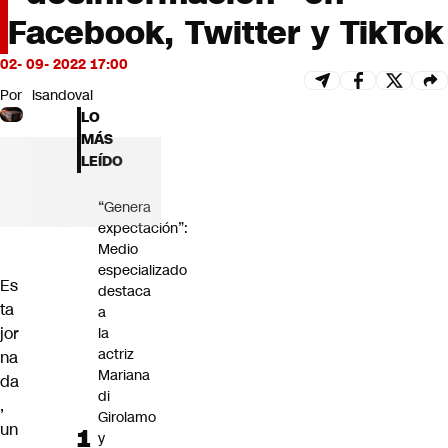
Futuro 360
Facebook, Twitter y TikTok
Opinión
02- 09- 2022 17:00
Por
lsandoval
LO
MÁS
LEÍDO
“Genera
expectación”:
Medio
especializado
Es
destaca
ta
a
jor
la
actriz
na
Mariana
da
di
,
Girolamo
un
y