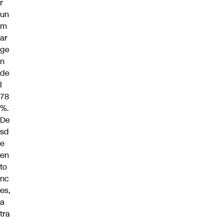
r
un
m
ar
ge
n
de
l
78
%.
De
sd
e
en
to
nc
es,
a
tra