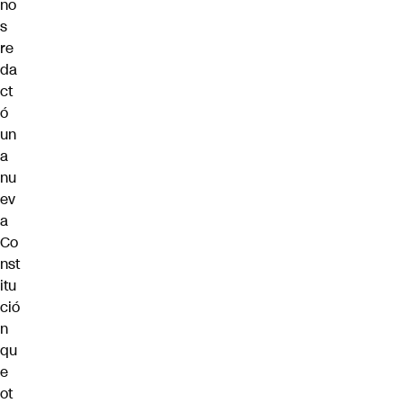
no
s
re
da
ct
ó
un
a
nu
ev
a
Co
nst
itu
ció
n
qu
e
ot