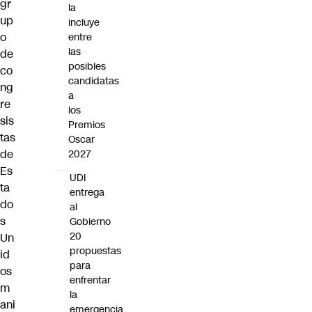
gr
la
up
incluye
o
entre
las
de
posibles
co
candidatas
ng
a
re
los
sis
Premios
tas
Oscar
de
2027
Es
UDI
ta
entrega
do
al
s
Gobierno
20
Un
propuestas
id
para
os
enfrentar
m
la
ani
emergencia