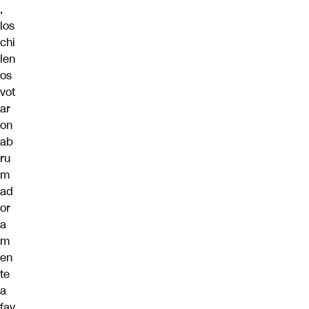
,
los
chi
len
os
vot
ar
on
ab
ru
m
ad
or
a
m
en
te
a
fav