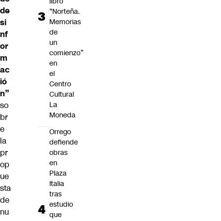
libro
de
“Norteña.
Memorias
si
de
nf
un
or
comienzo”
m
en
ac
el
ió
Centro
n”
Cultural
La
so
Moneda
br
e
Orrego
la
defiende
pr
obras
en
op
Plaza
ue
Italia
sta
tras
de
estudio
nu
que