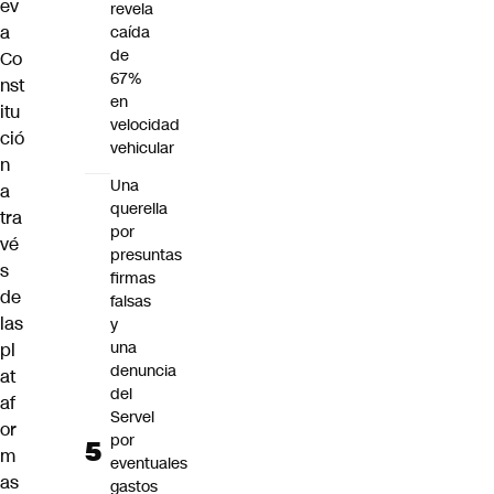
ev
revela
a
caída
de
Co
67%
nst
en
itu
velocidad
ció
vehicular
n
Una
a
querella
tra
por
vé
presuntas
s
firmas
de
falsas
las
y
una
pl
denuncia
at
del
af
Servel
or
por
m
eventuales
as
gastos