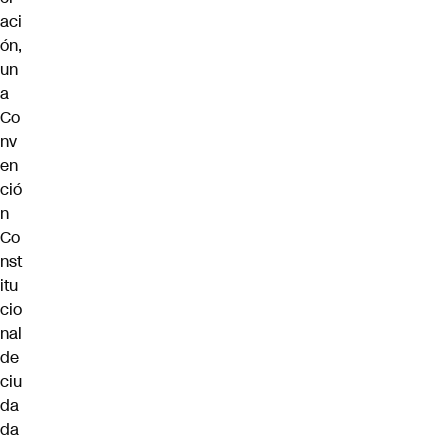
aci
ón,
un
a
Co
nv
en
ció
n
Co
nst
itu
cio
nal
de
ciu
da
da