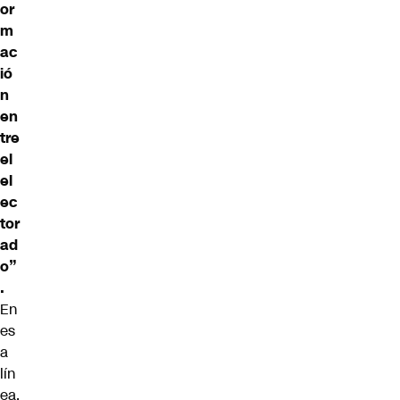
or
m
ac
ió
n
en
tre
el
el
ec
tor
ad
o”
.
En
es
a
lín
ea,