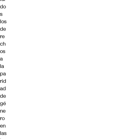
do
s
los
de
re
ch
os
a
la
pa
rid
ad
de
gé
ne
ro
en
las