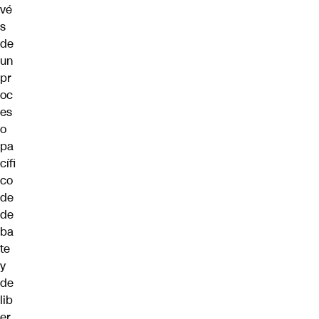
vé
s
de
un
pr
oc
es
o
pa
cífi
co
de
de
ba
te
y
de
lib
er