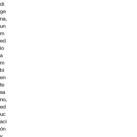
dí
ge
na,
un
m
ed
io
a
m
bi
en
te
sa
no,
ed
uc
aci
ón
y