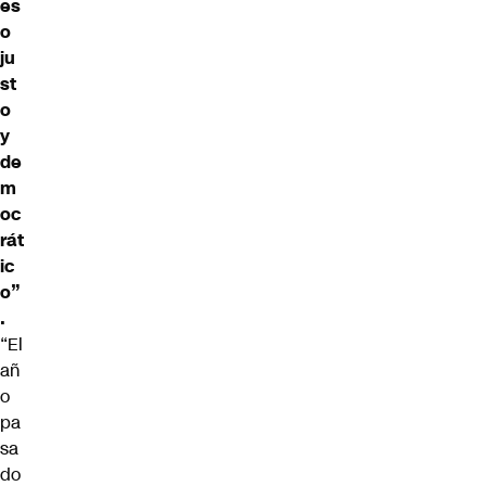
es
o
ju
st
o
y
de
m
oc
rát
ic
o”
.
“El
añ
o
pa
sa
do