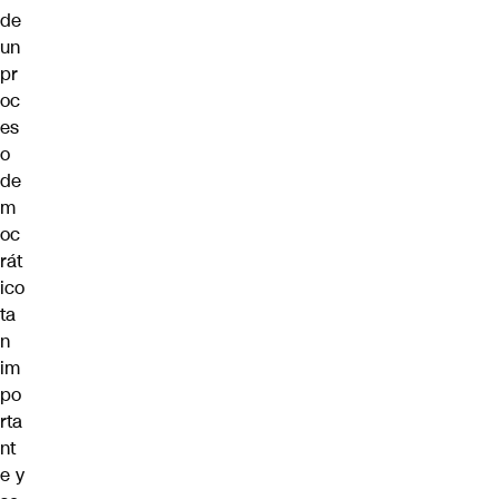
de
un
pr
oc
es
o
de
m
oc
rát
ico
ta
n
im
po
rta
nt
e y