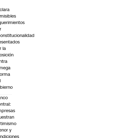
C
clara
misibles
querimientos
r
constitucionalidad
esentados
r la
osición
ntra
 mega
forma
l
bierno
anco
ntral:
mpresas
estran
timismo
nor y
ndiciones