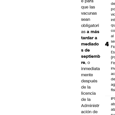
e para
de
que las
po
vacunas
vi
sean
in
obligatori
q
c
as
a más
al
tardar a
se
mediado
Fi
s de
Es
septiemb
(P
re
, o
Fi
inmediata
in
ac
mente
d
después
ag
de la
fí
licencia
IP
de la
ab
Administr
al
ación de
su