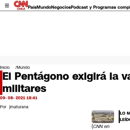
País
Mundo
Negocios
Podcast y Programas comp
País
Mundo
Inicio
Mundo
Negocios
El Pentágono exigirá la 
Deportes
militares
Programas completos
Cultura
Servicios
09- 08- 2021 18:41
Bits
Por
jmaturana
CNN Data
LO 
CNN tiempo
LEÍD
Futuro 360
(
CNN en
Opinión