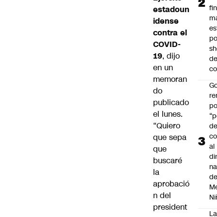
fi
estadoun
m
idense
es
contra el
po
COVID-
s
19
, dijo
d
en un
co
memoran
Go
do
r
publicado
po
el lunes.
“p
“Quiero
d
co
que sepa
al
que
di
buscaré
na
la
d
aprobació
Me
n del
Ni
president
L