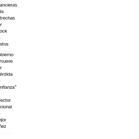
nancieras
ás
trechas
r
hock
e
stos
bierno
emueve
r
érdida
e
nfianza”
rector
cional
e
jor
ñez
a