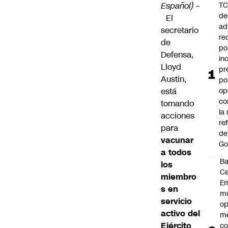
Español) –
T
de
El
ad
secretario
re
de
po
Defensa,
in
Lloyd
pr
Austin,
po
está
op
co
tomando
la
acciones
re
para
de
vacunar
Go
a todos
B
los
Ce
miembro
E
s en
mu
servicio
op
activo del
me
Ejército
co