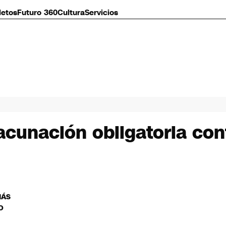
letos
Futuro 360
Cultura
Servicios
vacunación obligatoria con
MÁS
O