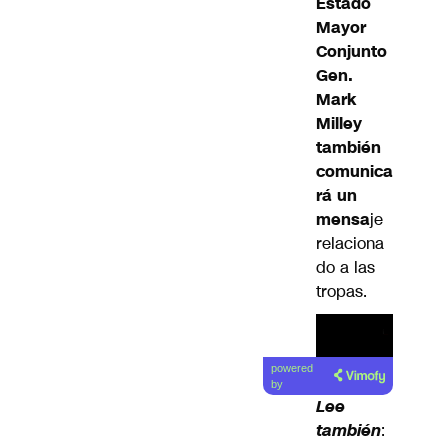
Estado
Mayor
Conjunto
Gen.
Mark
Milley
también
comunica
rá un
mensa
je
relaciona
do a las
tropas.
powered
by
Lee
tambié
n
: