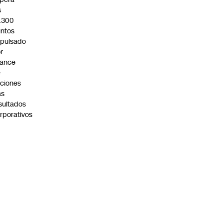
s
.300
ntos
pulsado
r
vance
e
ciones
as
sultados
rporativos