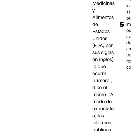
Medicinas
lo
y
11
Alimentos
pu
de
im
po
Estados
a
Unidos
d
(FDA, por
ac
sus siglas
tr
en inglés),
re
lo que
co
ocurra
primero”,
dice el
memo. “A
modo de
expectativ
a, los
informes
públicos