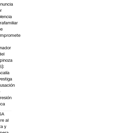
nuncia
r
olencia
trafamiliar
ue
ompromete
nador
del
pinoza
S):
scalía
vestiga
usación
e
resión
sica
SA
re al
za y
pera