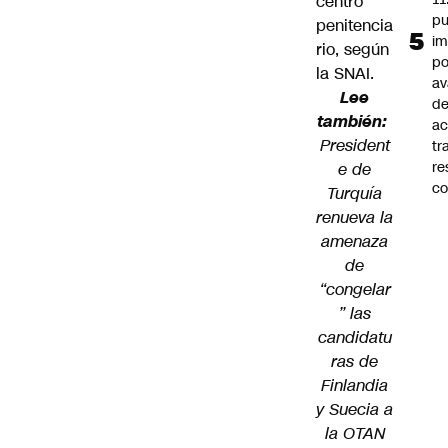
centro
pu
penitencia
im
rio, según
po
la SNAI.
a
Lee
d
también:
ac
President
tr
re
e de
co
Turquía
renueva la
amenaza
de
“congelar
” las
candidatu
ras de
Finlandia
y Suecia a
la OTAN