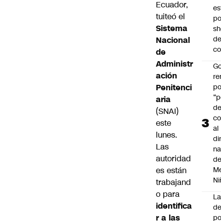
Ecuador,
es
tuiteó el
po
Sistema
s
d
Nacional
co
de
Administr
Go
ación
r
Penitenci
po
“p
aria
d
(SNAI)
co
este
al
lunes.
di
Las
na
autoridad
d
es están
Me
Ni
trabajand
o para
L
identifica
de
r a las
po