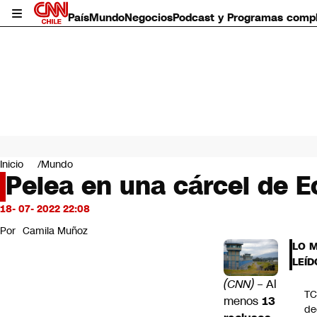
País
Mundo
Negocios
Podcast y Programas comp
País
Mundo
Inicio
Mundo
Negocios
Pelea en una cárcel de E
Deportes
Programas completos
18- 07- 2022 22:08
Cultura
Por
Camila Muñoz
Servicios
LO 
Bits
LEÍD
CNN Data
(CNN)
– Al
CNN tiempo
T
Futuro 360
menos
13
de
Opinión