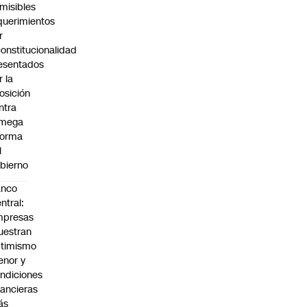
misibles
querimientos
r
constitucionalidad
esentados
r la
osición
ntra
 mega
forma
l
bierno
anco
ntral:
mpresas
estran
timismo
nor y
ndiciones
nancieras
ás