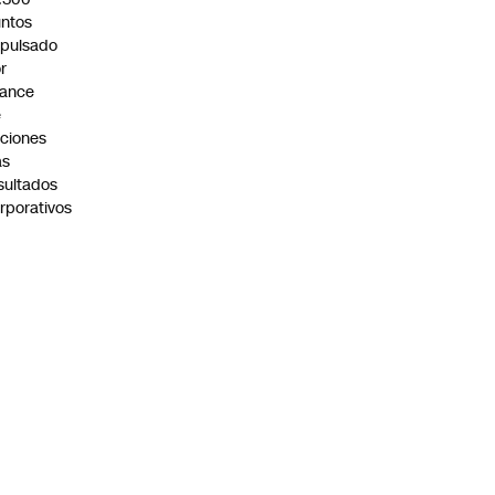
ntos
pulsado
r
vance
e
ciones
as
sultados
rporativos