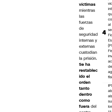
vi
víctimas
in
mientras
q
las
c
fuerzas
al
de
se
seguridad
Fi
internas y
Es
(P
externas
Fi
custodian
in
la prisión.
ac
Se ha
d
restablec
ag
ido el
fí
orden
IP
tanto
ab
dentro
al
como
su
fuera
del
lo
11