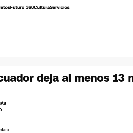
letos
Futuro 360
Cultura
Servicios
cuador deja al menos 13 
MÁS
O
C
clara