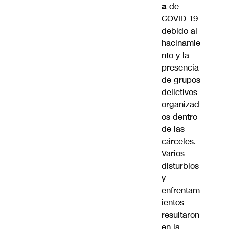
a
de
COVID-19
debido al
hacinamie
nto y la
presencia
de grupos
delictivos
organizad
os dentro
de las
cárceles.
Varios
disturbios
y
enfrentam
ientos
resultaron
en la