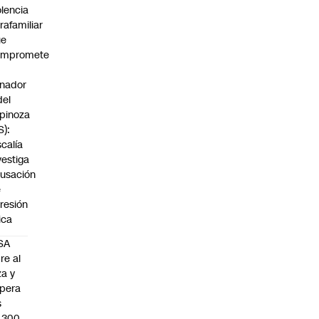
olencia
trafamiliar
ue
ompromete
nador
del
pinoza
S):
scalía
vestiga
usación
e
resión
sica
SA
re al
za y
pera
s
.300