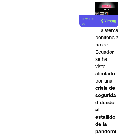
Lea el
powered
artículo
by
El sistema
penitencia
rio de
Ecuador
se ha
visto
afectado
por una
crisis de
segurida
d desde
el
estallido
de la
pandemi