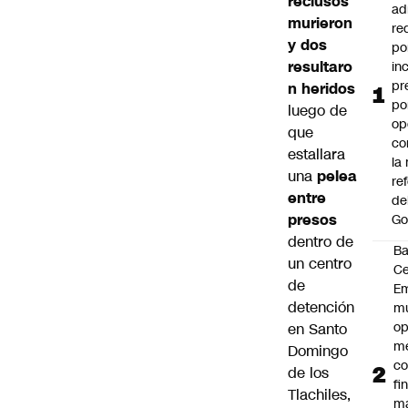
reclusos
ad
murieron
re
y dos
po
resultaro
in
pr
n heridos
po
luego de
op
que
co
estallara
la
una
pelea
re
entre
de
presos
Go
dentro de
B
un centro
Ce
de
E
detención
mu
op
en Santo
me
Domingo
co
de los
fi
Tlachiles,
m