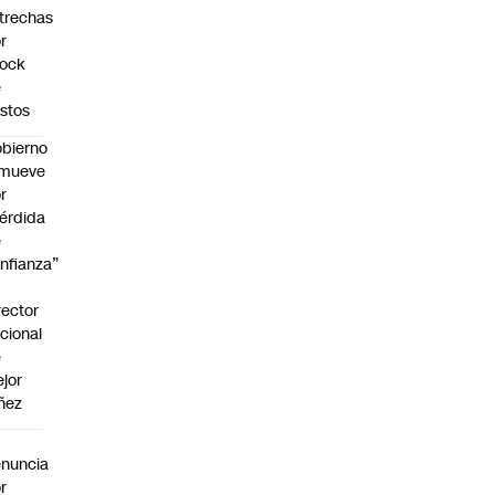
trechas
r
hock
e
stos
bierno
emueve
r
érdida
e
nfianza”
rector
cional
e
jor
ñez
a
nuncia
r