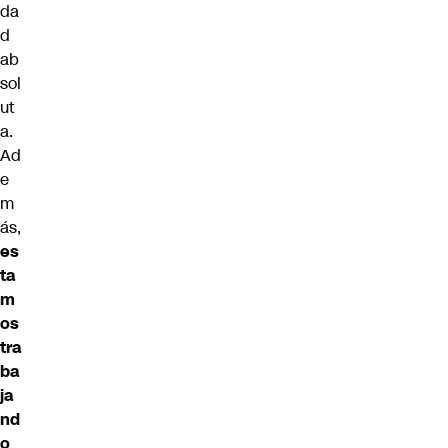
da
d
ab
sol
ut
a.
Ad
e
m
ás,
es
ta
m
os
tra
ba
ja
nd
o