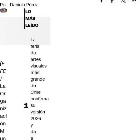
Por
Daniela Pérez
Futuro 360
LO
Opinión
MÁS
LEÍDO
La
feria
de
artes
(E
visuales
FE
más
)
–
grande
La
de
Chile
Or
confirma
ga
su
niz
versión
aci
2026
ón
y
M
da
un
a