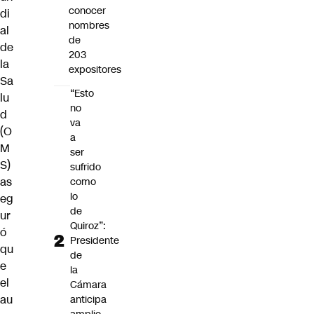
conocer
di
nombres
al
de
de
203
la
expositores
Sa
“Esto
lu
no
d
va
(O
a
M
ser
S)
sufrido
as
como
lo
eg
de
ur
Quiroz”:
ó
Presidente
qu
de
e
la
el
Cámara
au
anticipa