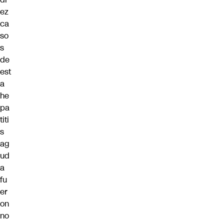
ez
ca
so
s
de
est
a
he
pa
titi
s
ag
ud
a
fu
er
on
no