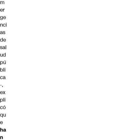
m
er
ge
nci
as
de
sal
ud
pú
bli
ca
-,
ex
pli
có
qu
e
ha
n