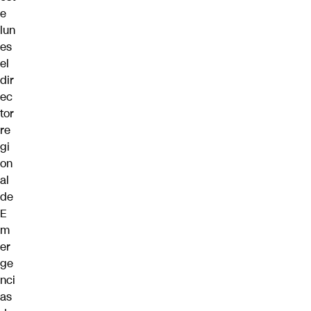
e
lun
es
el
dir
ec
tor
re
gi
on
al
de
E
m
er
ge
nci
as