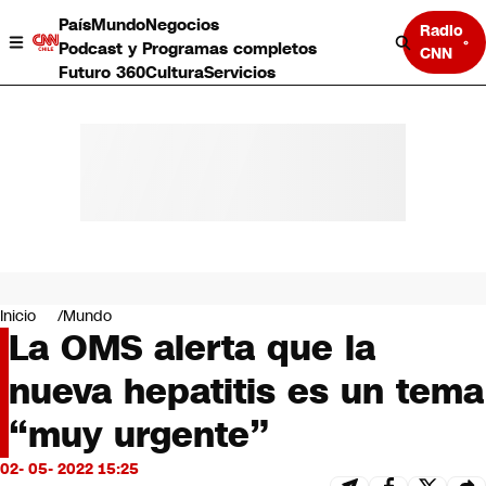
País
Mundo
Negocios
Radio
Podcast y Programas completos
CNN
Futuro 360
Cultura
Servicios
País
Mundo
Negocios
Inicio
Mundo
La OMS alerta que la
Deportes
Programas completos
nueva hepatitis es un tema
Cultura
Servicios
“muy urgente”
Bits
CNN Data
02- 05- 2022 15:25
CNN tiempo