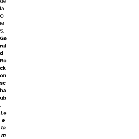
de
la
O
M
S,
Ge
ral
d
Ro
ck
en
sc
ha
ub
.
Le
e
ta
m