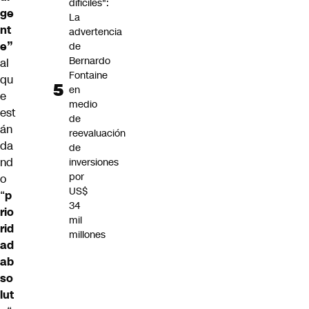
difíciles":
ge
La
nt
advertencia
e”
de
Bernardo
al
Fontaine
qu
en
e
medio
est
de
án
reevaluación
da
de
nd
inversiones
por
o
US$
“
p
34
rio
mil
rid
millones
ad
ab
so
lut