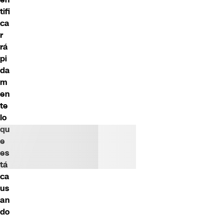
tifi
ca
r
rá
pi
da
m
en
te
lo
qu
e
es
tá
ca
us
an
do