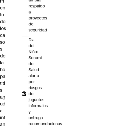
amplio
m
respaldo
en
a
to
proyectos
de
de
los
seguridad
ca
Día
so
del
s
Niño:
de
Seremi
la
de
he
Salud
alerta
pa
por
titi
riesgos
s
de
ag
juguetes
ud
informales
a
y
inf
entrega
recomendaciones
an