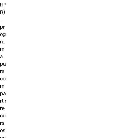
HP
R)
-
pr
og
ra
m
a
pa
ra
co
m
pa
rtir
re
cu
rs
os
en