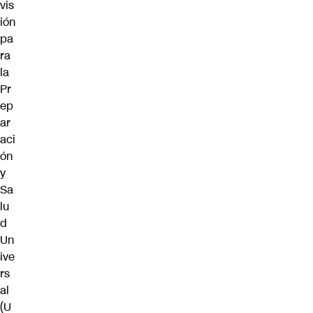
vis
ión
pa
ra
la
Pr
ep
ar
aci
ón
y
Sa
lu
d
Un
ive
rs
al
(U