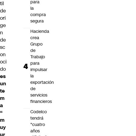
para
til
la
de
compra
ori
segura
ge
Hacienda
n
crea
de
Grupo
sc
de
on
Trabajo
oci
para
do
impulsar
es
la
exportación
un
de
te
servicios
m
financieros
a
Codelco
“
tendrá
m
"cuatro
uy
años
ur