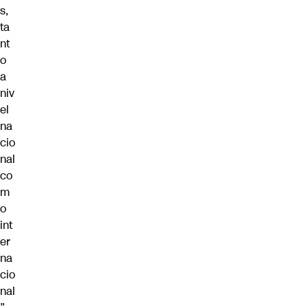
s,
ta
nt
o
a
niv
el
na
cio
nal
co
m
o
int
er
na
cio
nal
”,