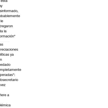
l está
uy
sinformado,
obablemente
 le
tregaron
da la
formación"
as
reciaciones
líticas ya
an
uedado
ompletamente
peradas":
bsecretario
avez
fiere a
lémica