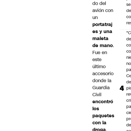
do del
se
avión con
de
c
un
re
portatraj
es y una
"C
maleta
d
de mano
.
co
co
Fue en
ni
este
n
último
pa
accesorio
Ce
donde la
de
Guardia
pi
Civil
re
cr
encontró
pa
los
ci
paquetes
pr
con la
d
droga
.