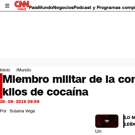
País
Mundo
Negocios
Podcast y Programas comp
País
Mundo
Inicio
Mundo
Negocios
Miembro militar de la co
Deportes
kilos de cocaína
Programas completos
Cultura
Servicios
26- 06- 2019 09:59
Bits
Por
Susana Vega
CNN Data
LO 
CNN tiempo
LEÍD
Futuro 360
Un
Opinión