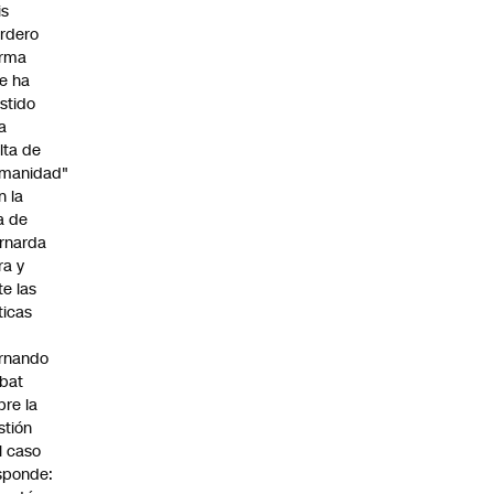
is
rdero
irma
e ha
istido
a
alta de
manidad"
n la
ja de
rnarda
ra y
te las
íticas
rnando
bat
bre la
stión
l caso
sponde: