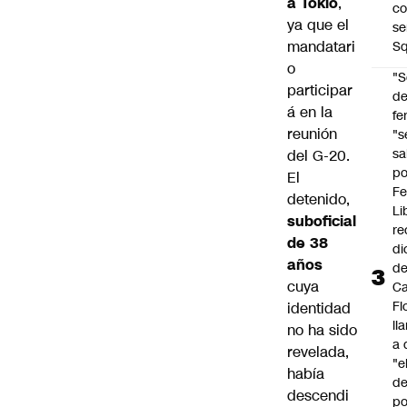
a Tokio
,
co
ya que el
se
mandatari
Sq
o
"S
participar
d
á en la
fe
reunión
"s
sa
del G-20.
po
El
Fe
detenido,
Li
suboficial
re
de 38
di
años
d
cuya
Ca
Fl
identidad
ll
no ha sido
a 
revelada,
"e
había
d
descendi
po