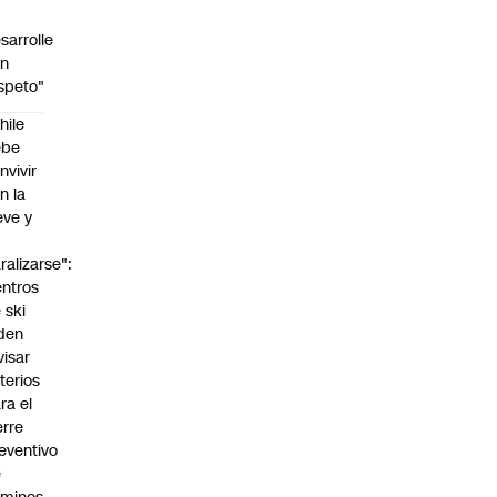
sarrolle
on
speto"
hile
ebe
nvivir
n la
eve y
o
ralizarse":
ntros
 ski
den
visar
iterios
ra el
erre
eventivo
e