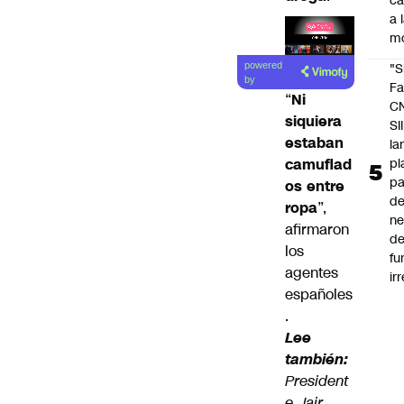
c
a 
m
Lea el
"S
powered
artículo
by
Fa
“
Ni
C
siquiera
SII
estaban
la
pl
camuflad
pa
os entre
de
ropa
”,
ne
afirmaron
d
los
fu
agentes
ir
españoles
.
Lee
también:
President
e Jair