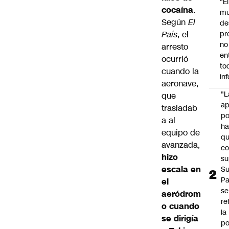
"É
cocaína
.
m
Según
El
de
País
, el
pr
no
arresto
en
ocurrió
to
cuando la
in
aeronave,
"L
que
ap
trasladab
po
a al
h
equipo de
q
avanzada,
c
hizo
su
escala en
Su
P
el
se
aeródrom
re
o cuando
la
se dirigía
po