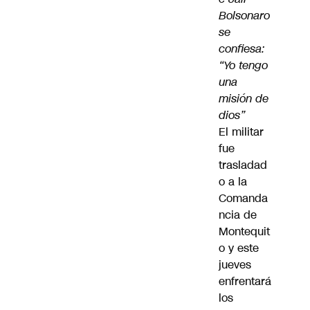
Bolsonaro
se
confiesa:
“Yo tengo
una
misión de
dios”
El militar
fue
trasladad
o a la
Comanda
ncia de
Montequit
o y este
jueves
enfrentará
los