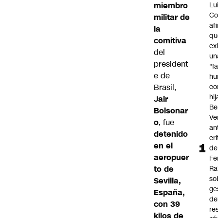
miembro
Lu
Co
militar de
af
la
qu
comitiva
ex
del
un
president
"f
e de
hu
Brasil,
co
hi
Jair
Be
Bolsonar
Ve
o
, fue
an
detenido
cr
en el
de
aeropuer
Fe
to de
Ra
so
Sevilla,
ge
España,
de
con 39
re
kilos de