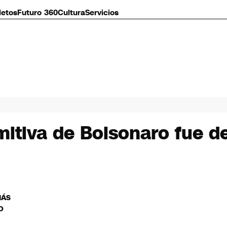
letos
Futuro 360
Cultura
Servicios
mitiva de Bolsonaro fue d
MÁS
O