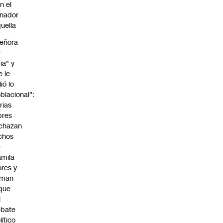
n el
nador
uella
eñora
e
ria" y
e le
lió lo
blacional":
rias
bres
chazan
chos
e
mila
ores y
aman
que
l
ebate
lítico