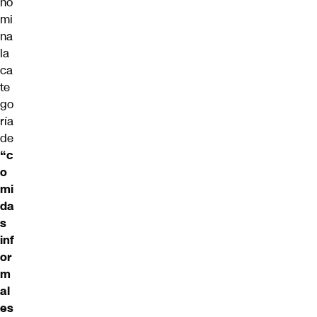
no
mi
na
la
ca
te
go
ría
de
“c
o
mi
da
s
inf
or
m
al
es