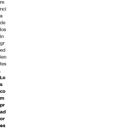
re
nci
a
de
los
in
gr
ed
ien
tes
.
Lo
s
co
m
pr
ad
or
es