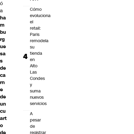
ó
Cómo
a
evoluciona
ha
el
m
retail:
bu
Paris
rg
remodela
ue
su
sa
tienda
en
s
Alto
de
Las
ca
Condes
rn
y
e
suma
de
nuevos
un
servicios
cu
A
art
pesar
o
de
de
registrar