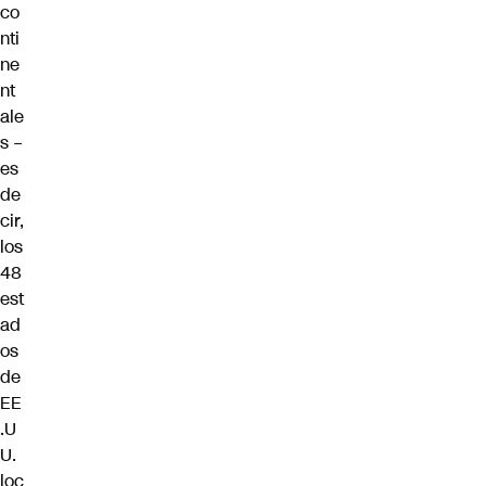
co
nti
ne
nt
ale
s –
es
de
cir,
los
48
est
ad
os
de
EE
.U
U.
loc