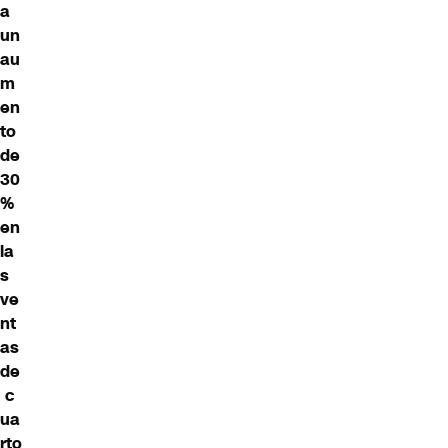
a
un
au
m
en
to
de
30
%
en
la
s
ve
nt
as
de
c
ua
rto