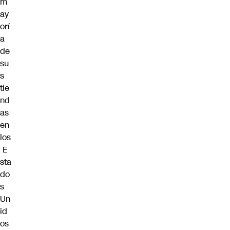
m
ay
orí
a
de
su
s
tie
nd
as
en
los
E
sta
do
s
Un
id
os