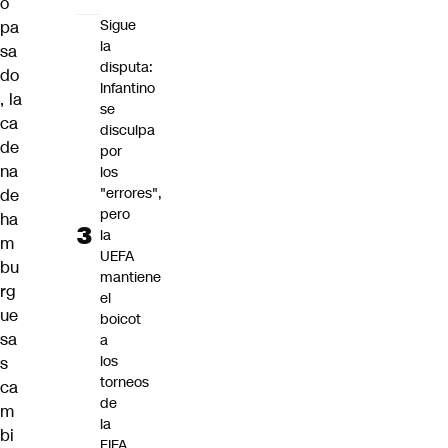
o
Sigue
pa
la
sa
disputa:
do
Infantino
, la
se
ca
disculpa
de
por
na
los
"errores",
de
pero
ha
la
m
UEFA
bu
mantiene
rg
el
ue
boicot
sa
a
los
s
torneos
ca
de
m
la
bi
FIFA