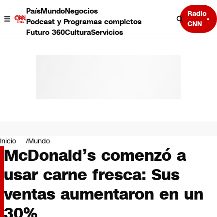
País
Mundo
Negocios
Radio
Podcast y Programas completos
CNN
Futuro 360
Cultura
Servicios
País
Mundo
Negocios
Inicio
Mundo
McDonald’s comenzó a
Deportes
Programas completos
usar carne fresca: Sus
Cultura
Servicios
ventas aumentaron en un
Bits
CNN Data
30%
CNN tiempo