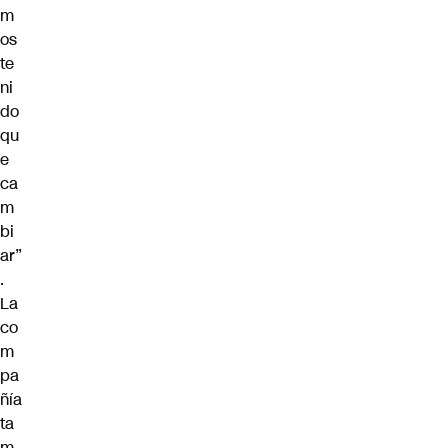
m
os
te
ni
do
qu
e
ca
m
bi
ar”
.
La
co
m
pa
ñía
ta
m