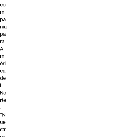
co
m
pa
ñía
pa
ra
A
m
éri
ca
de
l
No
rte
.
“N
ue
str
os