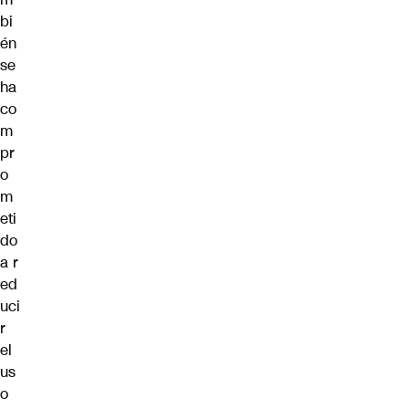
bi
én
se
ha
co
m
pr
o
m
eti
do
a
r
ed
uci
r
el
us
o