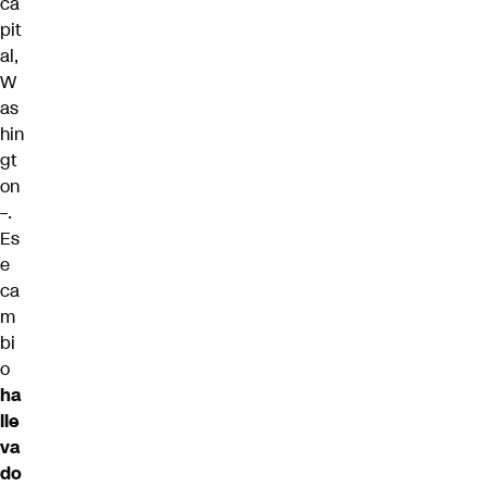
ca
pit
al,
W
as
hin
gt
on
–.
Es
e
ca
m
bi
o
ha
lle
va
do