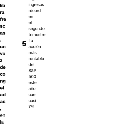
ingresos
lib
récord
ra
en
fre
el
sc
segundo
as
trimestre:
,
La
en
acción
más
ve
rentable
z
del
de
S&P
co
500
ng
este
el
año
ad
cae
casi
as
7%
,
en
la