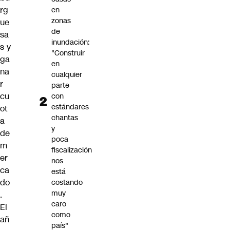
rg
en
zonas
ue
de
sa
inundación:
s
y
"Construir
ga
en
na
cualquier
r
parte
cu
con
estándares
ot
chantas
a
y
de
poca
m
fiscalización
er
nos
ca
está
do
costando
muy
.
caro
El
como
añ
país"