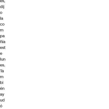
es,
dij
o
la
co
m
pa
ñía
est
e
lun
es.
Ta
m
bi
én
ay
ud
ó