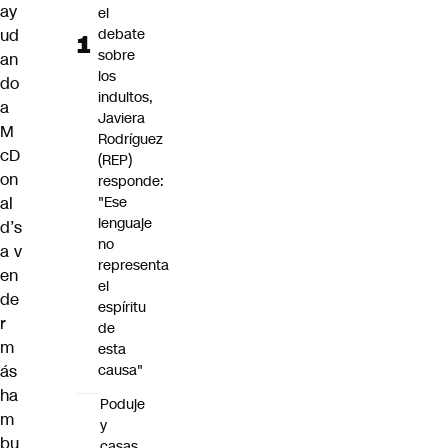
ay
el
ud
debate
sobre
an
los
do
indultos,
a
Javiera
M
Rodríguez
cD
(REP)
on
responde:
al
"Ese
lenguaje
d’s
no
a
v
representa
en
el
de
espíritu
r
de
m
esta
ás
causa"
ha
Poduje
m
y
bu
casas