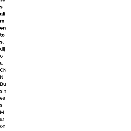
s
ali
m
en
to
s
,
dij
o
a
CN
N
Bu
sin
es
s
M
ari
on