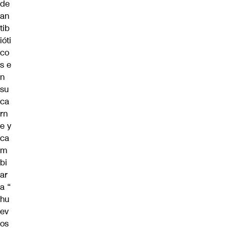
de
an
tib
ióti
co
s
e
n
su
ca
rn
e y
ca
m
bi
ar
a
“
hu
ev
os