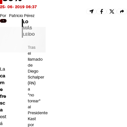
Futuro 360
25- 06- 2019 06:37
Opinión
Por
Patricio Pérez
LO
MÁS
LEÍDO
Tras
el
llamado
de
La
Diego
ca
Schalper
rn
(RN)
e
a
"no
fre
torear"
sc
al
a
Presidente
est
Kast
á
por