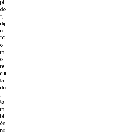
pi
do
”,
dij
o.
“C
o
m
o
re
sul
ta
do
,
ta
m
bi
én
he