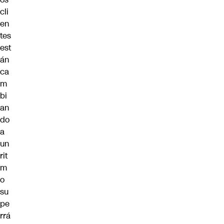
cli
en
tes
est
án
ca
m
bi
an
do
a
un
rit
m
o
su
pe
rrá