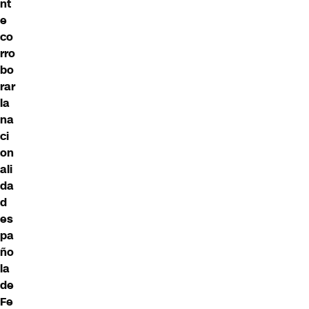
nt
e
co
rro
bo
rar
la
na
ci
on
ali
da
d
es
pa
ño
la
de
Fe