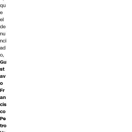
qu
e
el
de
nu
nci
ad
o,
Gu
st
av
o
Fr
an
cis
co
Pe
tro