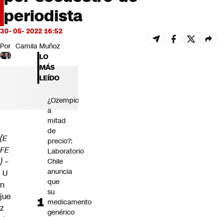
Futuro 360
periodista
Opinión
30- 05- 2022 16:52
Por
Camila Muñoz
LO
MÁS
LEÍDO
¿Ozempic
a
mitad
de
(E
precio?:
FE
Laboratorio
) –
Chile
anuncia
U
que
n
su
jue
medicamento
z
genérico