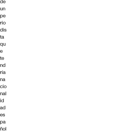
de
un
pe
rio
dis
ta
qu
e
te
nd
ría
na
cio
nal
id
ad
es
pa
ñol