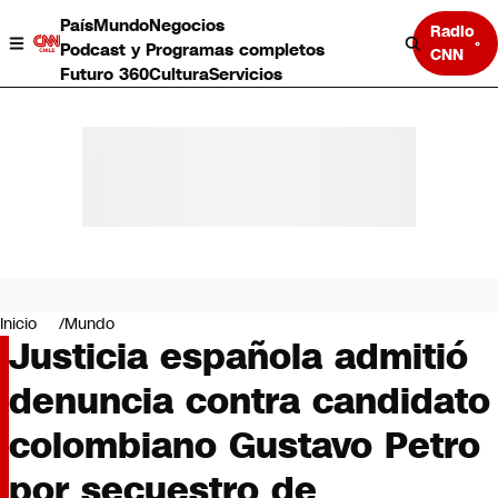
País
Mundo
Negocios
Radio
Podcast y Programas completos
CNN
Futuro 360
Cultura
Servicios
País
Mundo
Negocios
Inicio
Mundo
Justicia española admitió
Deportes
Programas completos
denuncia contra candidato
Cultura
Servicios
colombiano Gustavo Petro
Bits
CNN Data
por secuestro de
CNN tiempo