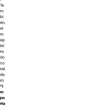
Ta
m
bi
én,
el
m
ag
ist
ra
do
co
nsi
de
ró
“i
m
po
rta