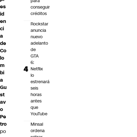
para
es
conseguir
créditos
id
en
Rockstar
ci
anuncia
a
nuevo
de
adelanto
de
Co
GTA
lo
6:
m
Netflix
bi
lo
a
estrenará
Gu
seis
st
horas
antes
av
que
o
YouTube
Pe
tro
Minsal
ordena
po