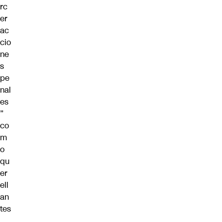
rc
er
ac
cio
ne
s
pe
nal
es
”
co
m
o
qu
er
ell
an
tes
.