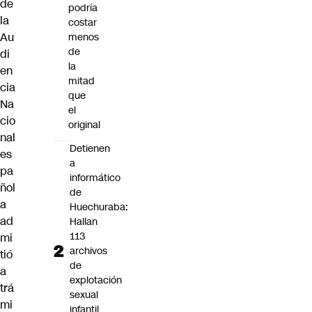
de
podría
la
costar
Au
menos
de
di
la
en
mitad
cia
que
Na
el
cio
original
nal
Detienen
es
a
pa
informático
ñol
de
a
Huechuraba:
ad
Hallan
113
mi
archivos
tió
de
a
explotación
trá
sexual
mi
infantil