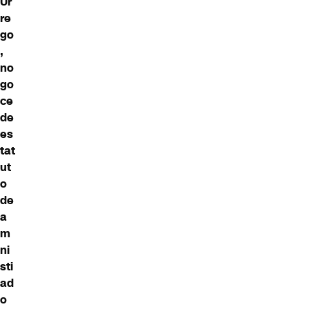
Ur
re
go
,
no
go
ce
de
es
tat
ut
o
de
a
m
ni
sti
ad
o