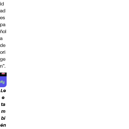
id
ad
es
pa
ñol
a
de
ori
ge
n”.
Le
e
ta
m
bi
én