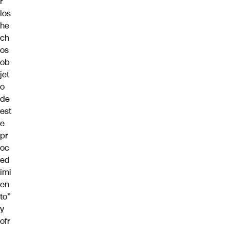
r
los
he
ch
os
ob
jet
o
de
est
e
pr
oc
ed
imi
en
to”
y
ofr