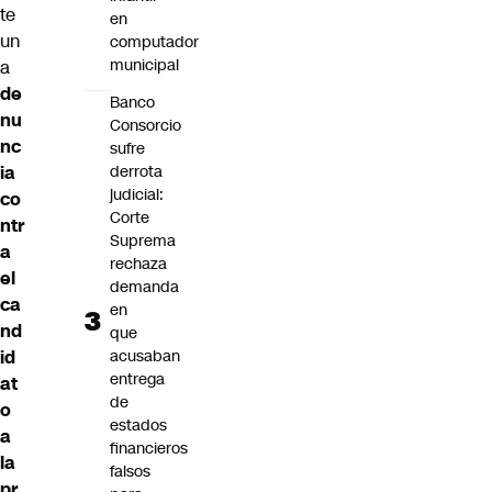
te
en
un
computador
municipal
a
de
Banco
nu
Consorcio
nc
sufre
derrota
ia
judicial:
co
Corte
ntr
Suprema
a
rechaza
el
demanda
ca
en
nd
que
acusaban
id
entrega
at
de
o
estados
a
financieros
la
falsos
pr