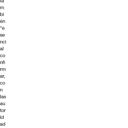
ta
m
bi
én
“e
se
nci
al
co
nfi
rm
ar,
co
n
las
au
tor
id
ad