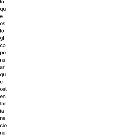
lo
qu
e
es
ló
gi
co
pe
ns
ar
qu
e
ost
en
tar
ía
na
cio
nal