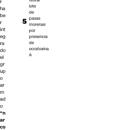
retirar
r
lote
ha
de
be
pasas
r
morenas
int
por
eg
presencia
de
ra
ocratoxina
do
A
el
gr
up
o
ar
m
ad
o
“n
ar
co