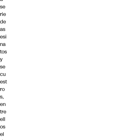
se
rie
de
as
esi
na
tos
y
se
cu
est
ro
s,
en
tre
ell
os
el