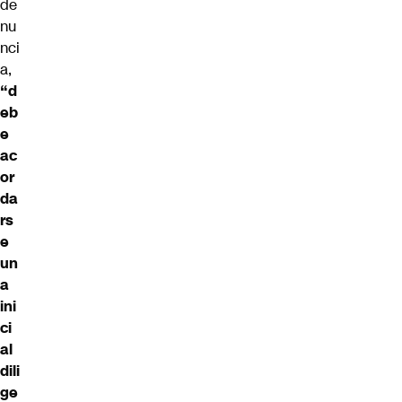
de
nu
nci
a,
“d
eb
e
ac
or
da
rs
e
un
a
ini
ci
al
dili
ge