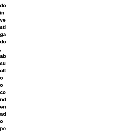
do
in
ve
sti
ga
do
,
ab
su
elt
o
o
co
nd
en
ad
o
po