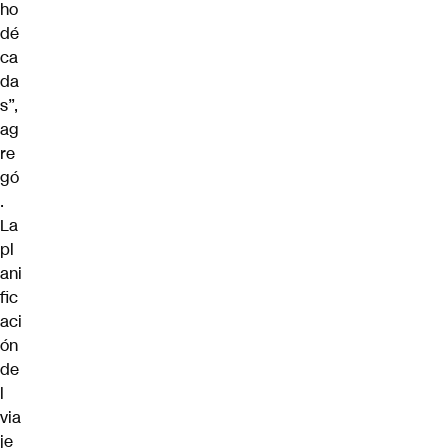
ho
dé
ca
da
s”,
ag
re
gó
.
La
pl
ani
fic
aci
ón
de
l
via
je