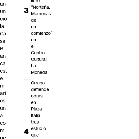
libro
an
“Norteña.
un
Memorias
ció
de
la
un
Ca
comienzo”
en
sa
el
Bl
Centro
an
Cultural
ca
La
est
Moneda
e
Orrego
m
defiende
art
obras
es,
en
un
Plaza
a
Italia
tras
co
estudio
m
que
pe