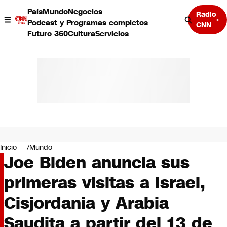
País
Mundo
Negocios
Radio
Podcast y Programas completos
CNN
Futuro 360
Cultura
Servicios
País
Mundo
Negocios
Inicio
Mundo
Joe Biden anuncia sus
Deportes
Programas completos
primeras visitas a Israel,
Cultura
Servicios
Cisjordania y Arabia
Bits
CNN Data
Saudita a partir del 13 de
CNN tiempo