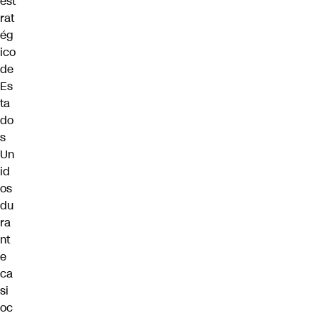
est
rat
ég
ico
de
Es
ta
do
s
Un
id
os
du
ra
nt
e
ca
si
oc