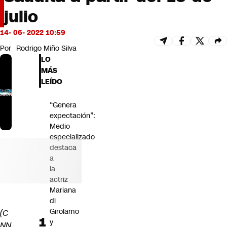
Futuro 360
julio
Opinión
14- 06- 2022 10:59
Por
Rodrigo Miño Silva
LO
MÁS
LEÍDO
“Genera
expectación”:
Medio
especializado
destaca
a
la
actriz
Mariana
di
Girolamo
(C
y
NN