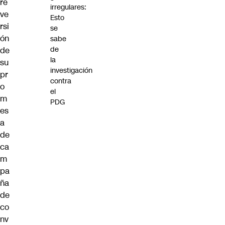
re
irregulares:
ve
Esto
rsi
se
ón
sabe
de
de
la
su
investigación
pr
contra
o
el
m
PDG
es
a
de
ca
m
pa
ña
de
co
nv