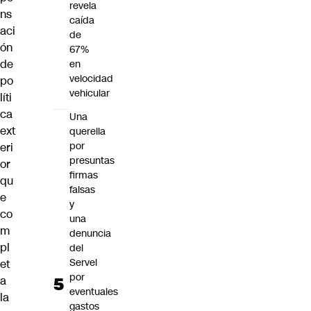
revela
ns
caída
aci
de
ón
67%
de
en
velocidad
po
vehicular
líti
ca
Una
ext
querella
por
eri
presuntas
or
firmas
qu
falsas
e
y
co
una
m
denuncia
pl
del
Servel
et
por
a
eventuales
la
gastos