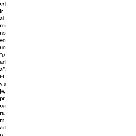
ert
ir
al
rei
no
en
un
“p
ari
a”.
El
via
je,
pr
og
ra
m
ad
o