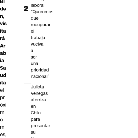
Bi
laboral:
de
“Queremos
n
,
que
vis
recuperar
ita
el
trabajo
rá
vuelva
Ar
a
ab
ser
ia
una
Sa
prioridad
ud
nacional”
ita
Julieta
el
Venegas
pr
aterriza
óxi
en
m
Chile
o
para
presentar
m
su
es,