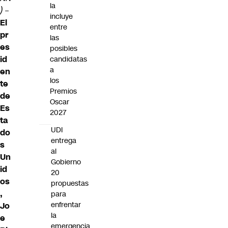
la
)
–
incluye
El
entre
pr
las
es
posibles
id
candidatas
a
en
los
te
Premios
de
Oscar
Es
2027
ta
UDI
do
entrega
s
al
Un
Gobierno
id
20
os
propuestas
,
para
enfrentar
Jo
la
e
emergencia