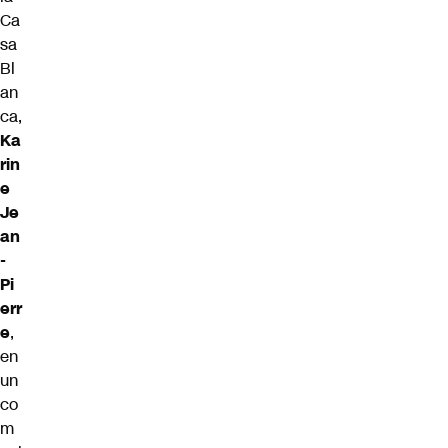
Ca
sa
Bl
an
ca,
Ka
rin
e
Je
an
-
Pi
err
e
,
en
un
co
m