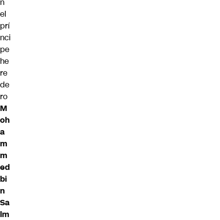
n
el
prí
nci
pe
he
re
de
ro
M
oh
a
m
m
ed
bi
n
Sa
lm