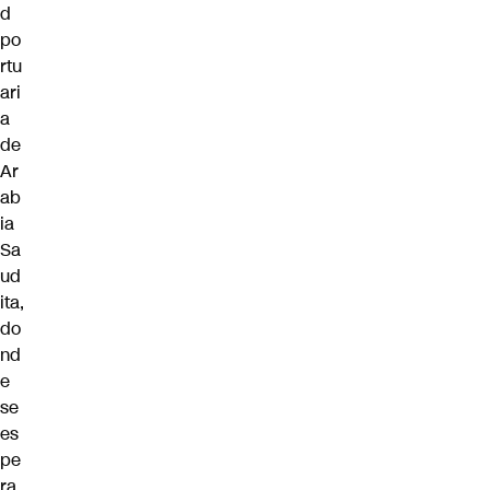
d
po
rtu
ari
a
de
Ar
ab
ia
Sa
ud
ita,
do
nd
e
se
es
pe
ra