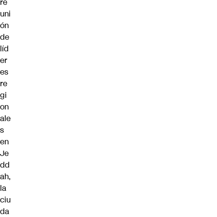
re
uni
ón
de
líd
er
es
re
gi
on
ale
s
en
Je
dd
ah,
la
ciu
da