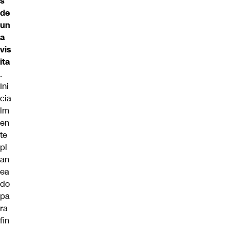
s
de
un
a
vis
ita
.
Ini
cia
lm
en
te
pl
an
ea
do
pa
ra
fin