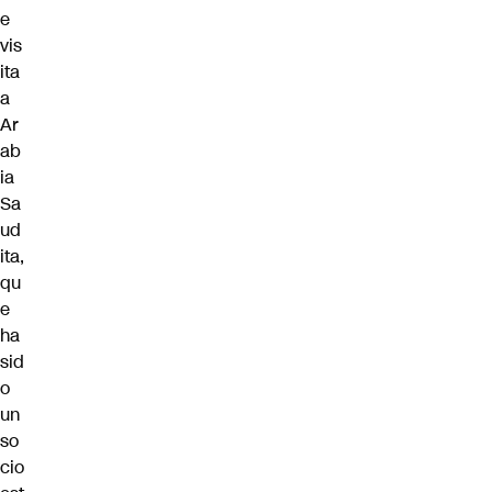
e
vis
ita
a
Ar
ab
ia
Sa
ud
ita,
qu
e
ha
sid
o
un
so
cio