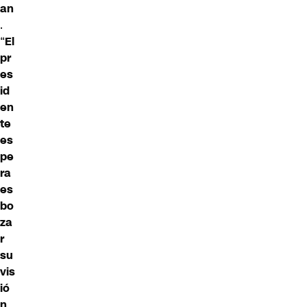
an
.
“
El
pr
es
id
en
te
es
pe
ra
es
bo
za
r
su
vis
ió
n