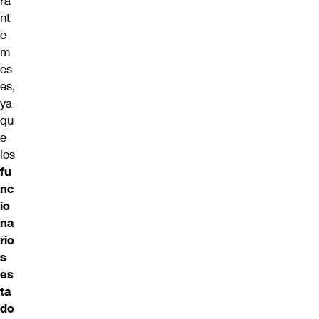
ra
nt
e
m
es
es,
ya
qu
e
los
fu
nc
io
na
rio
s
es
ta
do