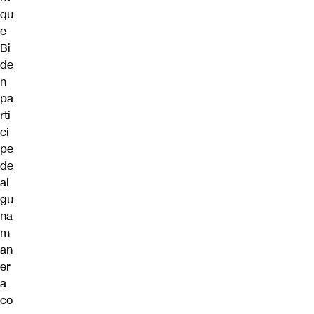
qu
e
Bi
de
n
pa
rti
ci
pe
de
al
gu
na
m
an
er
a
co