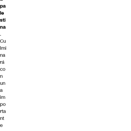
pa
le
sti
na
.
Cu
lmi
na
rá
co
n
un
a
im
po
rta
nt
e