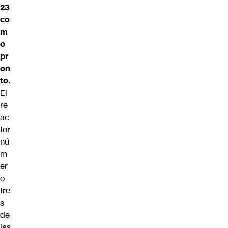
23
co
m
o
pr
on
to
.
El
re
ac
tor
nú
m
er
o
tre
s
de
las