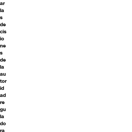
ar
la
s
de
cis
io
ne
s
de
la
au
tor
id
ad
re
gu
la
do
ra