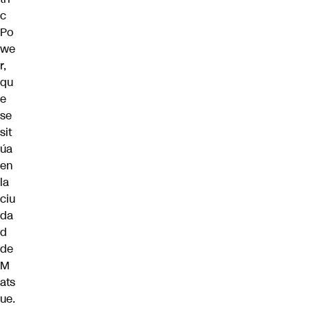
c
Po
we
r,
qu
e
se
sit
úa
en
la
ciu
da
d
de
M
ats
ue.