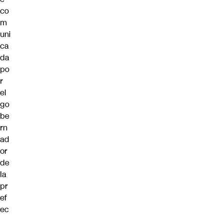
co
m
uni
ca
da
po
r
el
go
be
rn
ad
or
de
la
pr
ef
ec