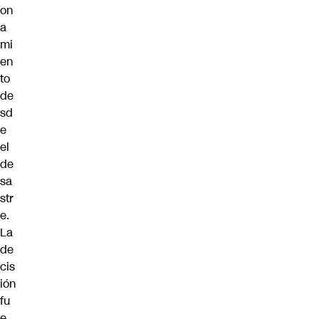
on
a
mi
en
to
de
sd
e
el
de
sa
str
e.
La
de
cis
ión
fu
e