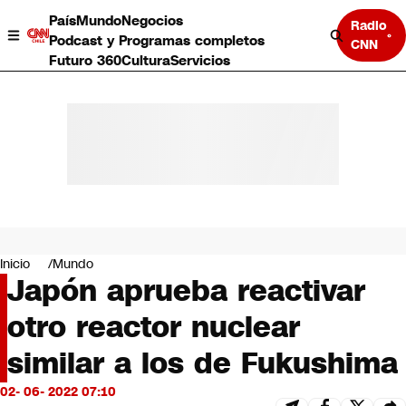
País
Mundo
Negocios
Radio
Podcast y Programas completos
CNN
Futuro 360
Cultura
Servicios
País
Mundo
Negocios
Inicio
Mundo
Japón aprueba reactivar
Deportes
Programas completos
otro reactor nuclear
Cultura
Servicios
similar a los de Fukushima
Bits
CNN Data
02- 06- 2022 07:10
CNN tiempo