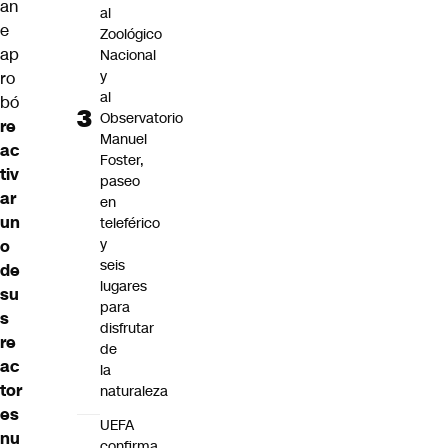
an
al
e
Zoológico
ap
Nacional
y
ro
al
bó
Observatorio
re
Manuel
ac
Foster,
tiv
paseo
ar
en
un
teleférico
y
o
seis
de
lugares
su
para
s
disfrutar
re
de
ac
la
tor
naturaleza
es
UEFA
nu
confirma