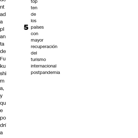
top
nt
ten
ad
de
los
a
países
pl
con
an
mayor
ta
recuperación
de
del
Fu
turismo
ku
internacional
postpandemia
shi
m
a
,
y
qu
e
po
drí
a