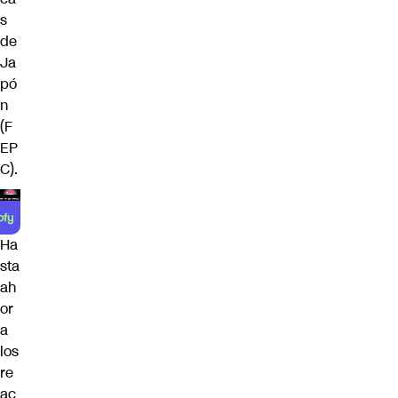
s
de
Ja
pó
n
(F
EP
C).
Ha
sta
ah
or
a
los
re
ac