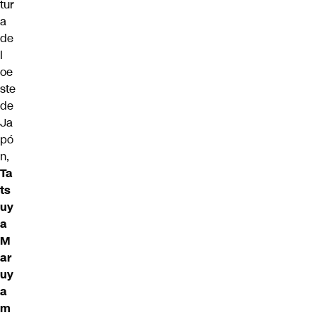
tur
a
de
l
oe
ste
de
Ja
pó
n,
Ta
ts
uy
a
M
ar
uy
a
m