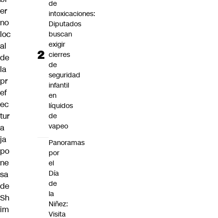
de
er
intoxicaciones:
no
Diputados
loc
buscan
exigir
al
cierres
de
de
la
seguridad
pr
infantil
ef
en
ec
líquidos
tur
de
vapeo
a
ja
Panoramas
po
por
ne
el
Día
sa
de
de
la
Sh
Niñez:
im
Visita