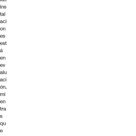
ins
tal
aci
on
es
est
á
en
ev
alu
aci
ón,
mi
en
tra
s
qu
e