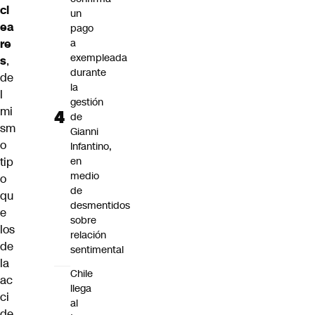
cl
un
ea
pago
re
a
exempleada
s
,
durante
de
la
l
gestión
mi
de
sm
Gianni
o
Infantino,
tip
en
medio
o
de
qu
desmentidos
e
sobre
los
relación
de
sentimental
la
Chile
ac
llega
ci
al
de