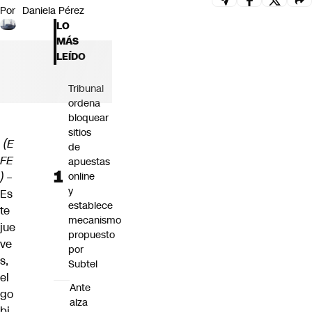
Por
Daniela Pérez
Futuro 360
LO
Opinión
MÁS
LEÍDO
Tribunal
ordena
bloquear
sitios
(E
de
FE
apuestas
)
–
online
y
Es
establece
te
mecanismo
jue
propuesto
ve
por
s,
Subtel
el
Ante
go
alza
bi