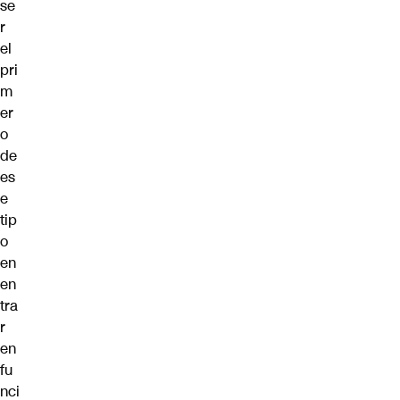
se
r
el
pri
m
er
o
de
es
e
tip
o
en
en
tra
r
en
fu
nci