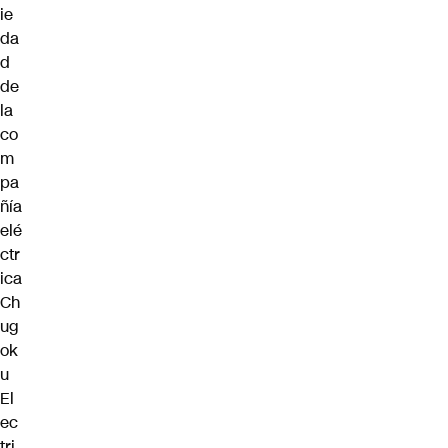
ie
da
d
de
la
co
m
pa
ñía
elé
ctr
ica
Ch
ug
ok
u
El
ec
tri