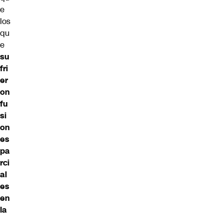
e
los
qu
e
su
fri
er
on
fu
si
on
es
pa
rci
al
es
en
la