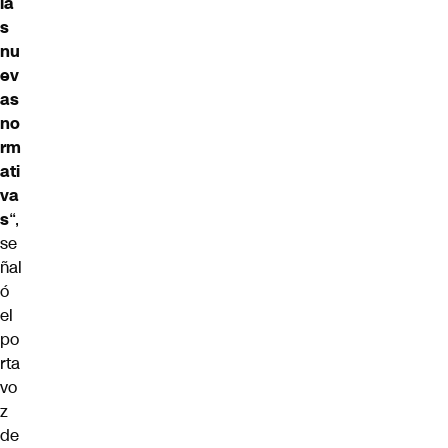
la
s
nu
ev
as
no
rm
ati
va
s
“,
se
ñal
ó
el
po
rta
vo
z
de