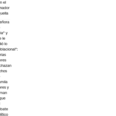
n el
nador
uella
eñora
e
ria" y
e le
lió lo
blacional":
rias
bres
chazan
chos
e
mila
ores y
aman
que
l
ebate
lítico