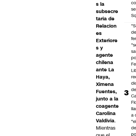
co
s la
se
subsecre
Sq
taria de
Relacion
"S
d
es
fe
Exteriore
"s
s y
sa
agente
po
chilena
Fe
ante La
Li
Haya,
re
di
Ximena
d
Fuentes
,
Ca
junto a la
Fl
coagente
ll
Carolina
a 
Valdivia
.
"e
Mientras
d
po
que el