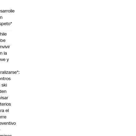
sarrolle
on
speto"
hile
ebe
nvivir
n la
eve y
o
ralizarse":
ntros
 ski
den
visar
iterios
ra el
erre
eventivo
e