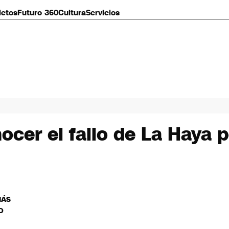
letos
Futuro 360
Cultura
Servicios
ocer el fallo de La Haya po
MÁS
O