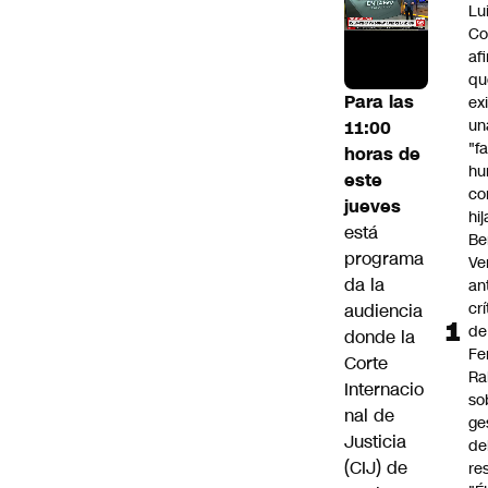
Lu
Co
af
qu
Para las
ex
un
11:00
"f
horas de
hu
este
co
jueves
hi
está
Be
programa
Ve
da la
an
cr
audiencia
de
donde la
Fe
Corte
Ra
Internacio
so
nal de
ge
Justicia
de
(CIJ) de
re