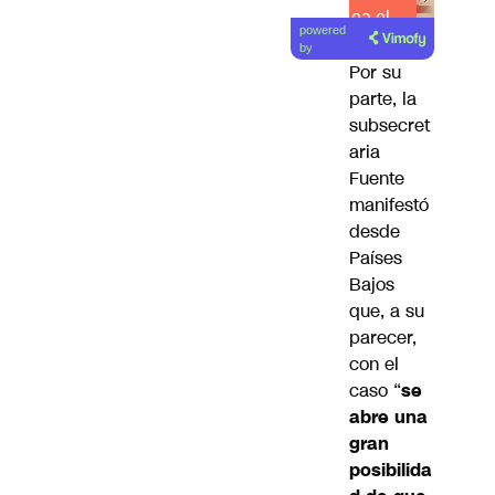
Lea el
powered
artículo
by
Por su
parte, la
subsecret
aria
Fuente
manifestó
desde
Países
Bajos
que, a su
parecer,
con el
caso “
se
abre una
gran
posibilida