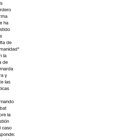
is
rdero
irma
e ha
istido
a
alta de
manidad"
n la
ja de
rnarda
ra y
te las
íticas
rnando
bat
bre la
stión
l caso
sponde: