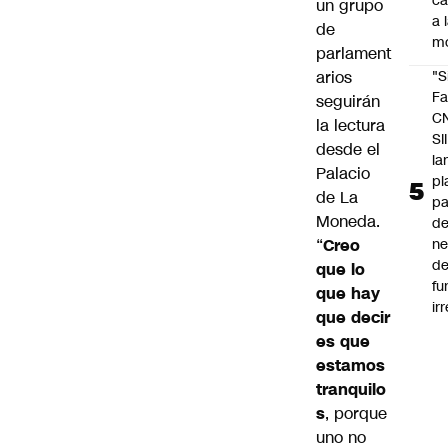
c
un grupo
a 
de
m
parlament
arios
"S
Fa
seguirán
C
la lectura
SII
desde el
la
Palacio
pl
de La
pa
Moneda.
de
“
Creo
ne
d
que lo
fu
que hay
ir
que decir
es que
estamos
tranquilo
s
, porque
uno no