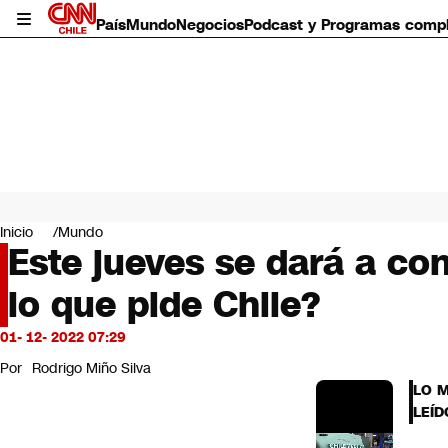
País
Mundo
Negocios
Podcast y Programas comp
País
Mundo
Inicio
Mundo
Negocios
Este jueves se dará a con
Deportes
lo que pide Chile?
Programas completos
Cultura
Servicios
01- 12- 2022 07:29
Bits
Por
Rodrigo Miño Silva
CNN Data
LO 
CNN tiempo
LEÍD
Futuro 360
Opinión