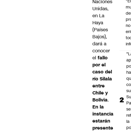
"É
Naciones
m
Unidas,
de
en La
pr
Haya
no
(Países
en
Bajos),
to
dará a
in
conocer
"L
el
fallo
ap
por el
po
caso del
h
río Silala
q
c
entre
su
Chile y
Su
Bolivia
.
P
En la
se
instancia
re
estarán
la
presente
po