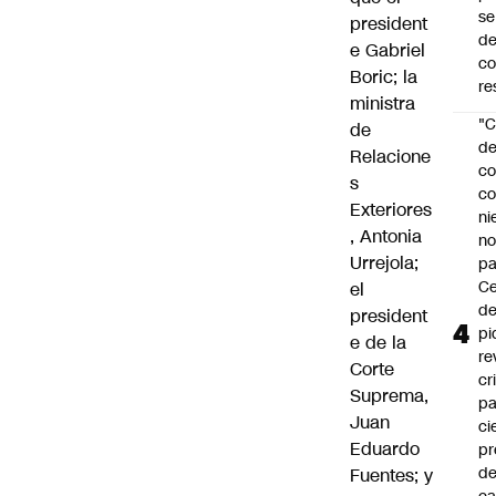
se
president
de
e Gabriel
c
Boric
; la
re
ministra
"C
de
d
Relacione
co
s
co
Exteriores
ni
, Antonia
n
Urrejola;
pa
Ce
el
de
president
pi
e de la
re
Corte
cr
Suprema,
pa
Juan
ci
Eduardo
pr
d
Fuentes; y