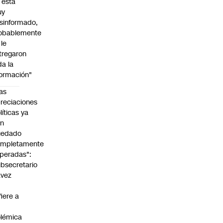
l está
uy
sinformado,
obablemente
 le
tregaron
da la
formación"
as
reciaciones
líticas ya
an
uedado
ompletamente
peradas":
bsecretario
avez
fiere a
lémica