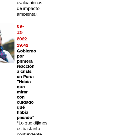
evaluaciones
de impacto
ambiental.
09-
12-
2022
19:42
Gobierno
por
primera
reacción
a crisis
en Perú:
"Había
que
mirar
con
cuidado
qué
había
pasado"
"Lo que dijimos
es bastante
contundente.