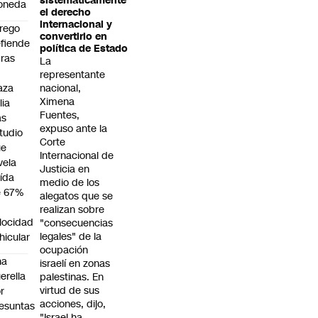
sistemáticamente"
oneda
el derecho
internacional y
rego
convertirlo en
fiende
política de Estado
ras
La
n
representante
aza
nacional,
Ximena
lia
Fuentes,
as
expuso ante la
tudio
Corte
ue
Internacional de
vela
Justicia en
ída
medio de los
e 67%
alegatos que se
n
realizan sobre
locidad
"consecuencias
legales" de la
hicular
ocupación
na
israelí en zonas
erella
palestinas. En
virtud de sus
r
acciones, dijo,
esuntas
"Israel ha