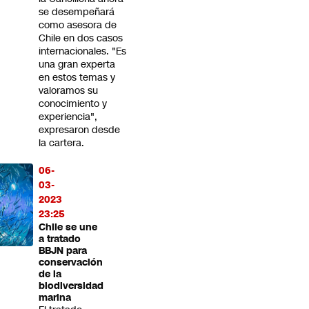
se desempeñará
como asesora de
Chile en dos casos
internacionales. "Es
una gran experta
en estos temas y
valoramos su
conocimiento y
experiencia",
expresaron desde
la cartera.
06-
03-
2023
23:25
Chile se une
a tratado
BBJN para
conservación
de la
biodiversidad
marina