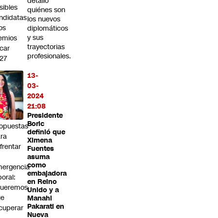
detalló
sibles
quiénes son
ndidatas
los nuevos
los
diplomáticos
y sus
emios
trayectorias
car
profesionales.
27
I
13-
trega
03-
2024
bierno
21:08
0
Presidente
Boric
opuestas
definió que
ra
Ximena
frentar
Fuentes
asuma
como
ergencia
embajadora
boral:
en Reino
Queremos
Unido y a
ue
Manahi
Pakarati en
cuperar
Nueva