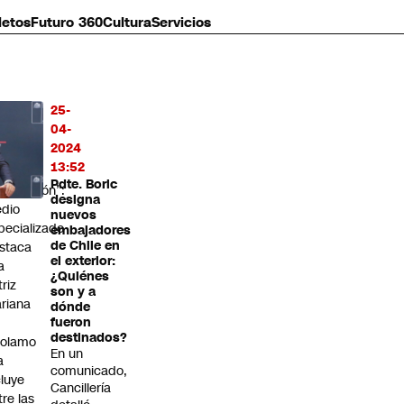
letos
Futuro 360
Cultura
Servicios
25-
MÁS
04-
O
2024
13:52
enera
Pdte. Boric
pectación”:
designa
dio
nuevos
pecializado
embajadores
de Chile en
staca
el exterior:
a
¿Quiénes
triz
son y a
riana
dónde
fueron
destinados?
rolamo
En un
a
comunicado,
cluye
Cancillería
tre las