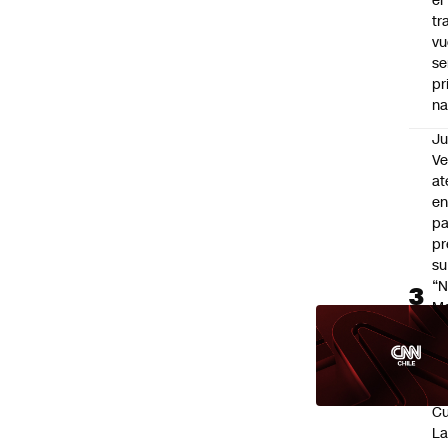
el
tr
vu
se
pr
na
Ju
V
at
en
pa
pr
su
“N
M
de
co
en
Ce
Cu
L