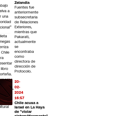
Zelandia
abajo
Fuentes fue
elva a
anteriormente
r una
subsecretaria
ioridad
de Relaciones
Exteriores,
cional”
mientras que
lieta
Pakarati,
enegas
actualmente
se
erriza
encontraba
 Chile
como
ra
directora de
esentar
dirección de
 libro
Protocolo.
orteña.
emorias
20-
 un
02-
mienzo”
2024
 el
16:57
ntro
Chile acusa a
ltural
Israel en La Haya
de "violar
a