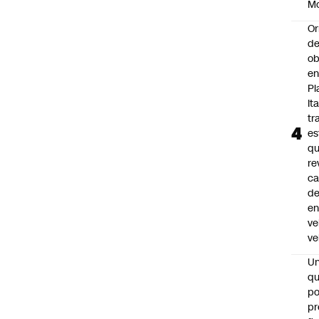
M
Or
de
ob
e
Pl
Ita
tr
es
q
re
ca
d
e
ve
ve
U
qu
po
pr