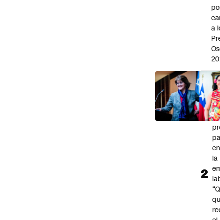
po
ca
a 
Pr
Os
20
UD
en
al
Go
2
pr
pa
en
la
em
la
“
q
re