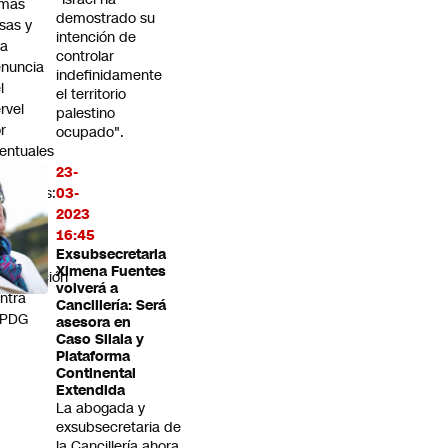
rmas
demostrado su
lsas y
intención de
na
controlar
nuncia
indefinidamente
l
el territorio
rvel
palestino
r
ocupado".
entuales
stos
23-
regulares:
03-
to se
2023
be de
16:45
Exsubsecretaria
Ximena Fuentes
vestigación
volverá a
ntra
Cancillería: Será
 PDG
asesora en
Caso Silala y
Plataforma
Continental
Extendida
La abogada y
exsubsecretaria de
la Cancillería ahora