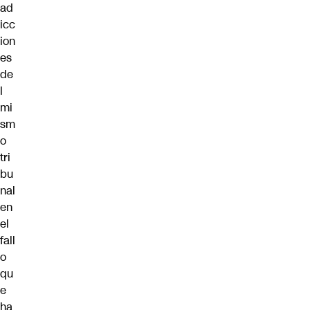
ad
icc
ion
es
de
l
mi
sm
o
tri
bu
nal
en
el
fall
o
qu
e
ha