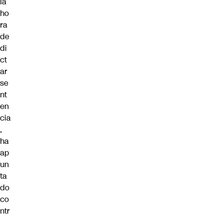
la
ho
ra
de
di
ct
ar
se
nt
en
cia
,
ha
ap
un
ta
do
co
ntr