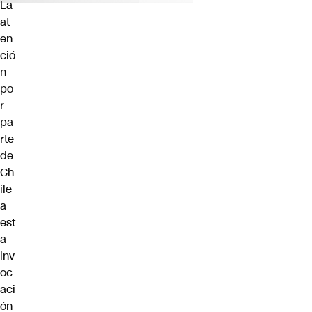
La
at
en
ció
n
po
r
pa
rte
de
Ch
ile
a
est
a
inv
oc
aci
ón