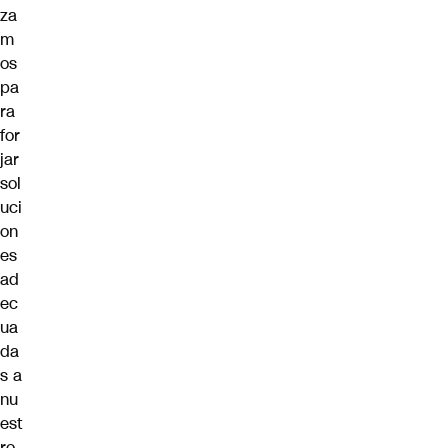
za
m
os
pa
ra
for
jar
sol
uci
on
es
ad
ec
ua
da
s a
nu
est
ro