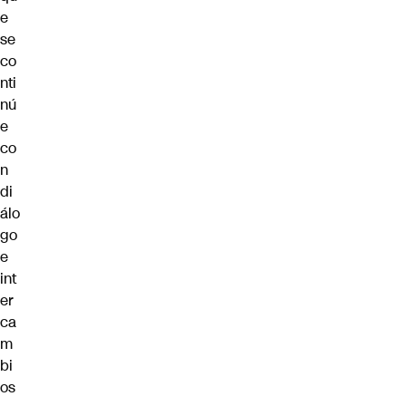
e
se
co
nti
nú
e
co
n
di
álo
go
e
int
er
ca
m
bi
os