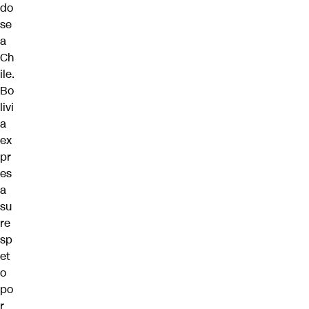
do
se
a
Ch
ile.
Bo
livi
a
ex
pr
es
a
su
re
sp
et
o
po
r