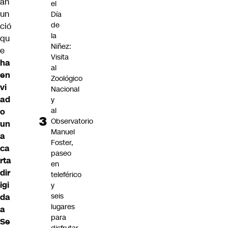
an
el
un
Día
de
ció
la
qu
Niñez:
e
Visita
ha
al
en
Zoológico
vi
Nacional
ad
y
al
o
Observatorio
un
Manuel
a
Foster,
ca
paseo
rta
en
dir
teleférico
igi
y
seis
da
lugares
a
para
Se