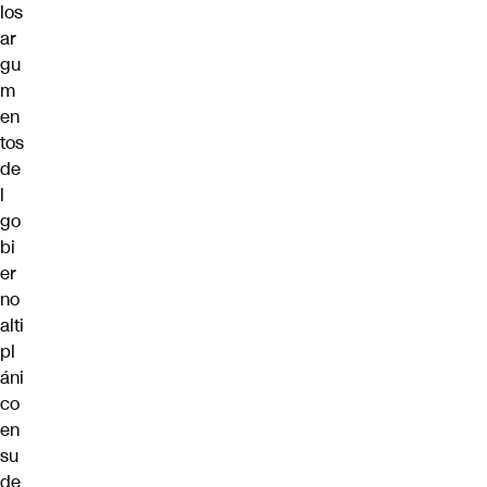
los
ar
gu
m
en
tos
de
l
go
bi
er
no
alti
pl
áni
co
en
su
de