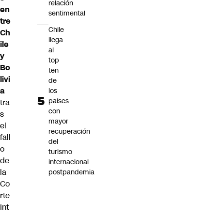
relación
en
sentimental
tre
Chile
Ch
llega
ile
al
y
top
Bo
ten
livi
de
a
los
países
tra
con
s
mayor
el
recuperación
fall
del
o
turismo
de
internacional
la
postpandemia
Co
rte
Int