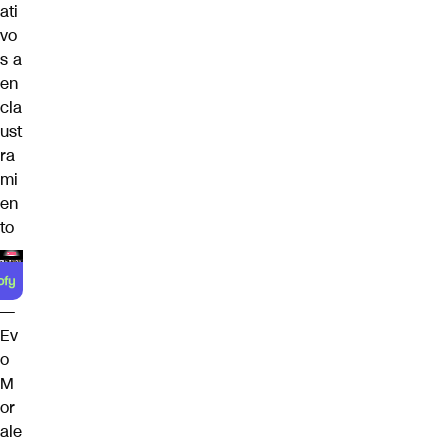
ati
vo
s a
en
cla
ust
ra
mi
en
to
—
Ev
o
M
or
ale