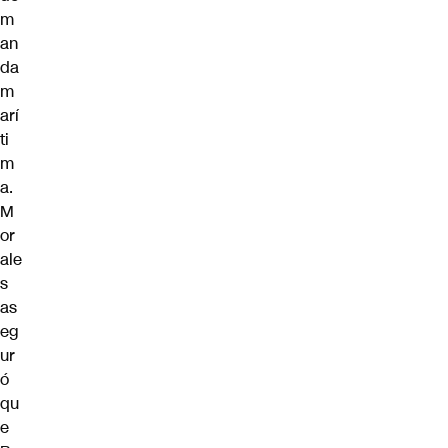
m
an
da
m
arí
ti
m
a.
M
or
ale
s
as
eg
ur
ó
qu
e