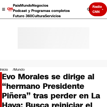
País
Mundo
Negocios
Radio
Podcast y Programas completos
CNN
Futuro 360
Cultura
Servicios
País
Mundo
Negocios
Inicio
Mundo
Evo Morales se dirige al
Deportes
Programas completos
“hermano Presidente
Cultura
Servicios
Piñera” tras perder en La
Bits
CNN Data
Haya: Busca reiniciar el
CNN tiempo