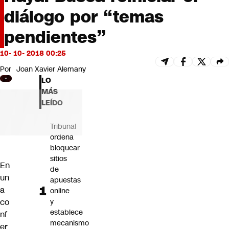
Futuro 360
diálogo por “temas
Opinión
pendientes”
10- 10- 2018 00:25
Por
Joan Xavier Alemany
LO
MÁS
LEÍDO
Tribunal
ordena
bloquear
sitios
En
de
un
apuestas
a
online
co
y
establece
nf
mecanismo
er