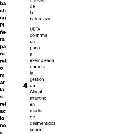
disfrutar
ba
de
sti
la
án
naturaleza
Pi
UEFA
ñe
confirma
ra
un
pa
pago
ra
a
ret
exempleada
durante
o
la
m
gestión
ar
de
la
Gianni
s
Infantino,
rel
en
ac
medio
de
io
desmentidos
ne
sobre
s