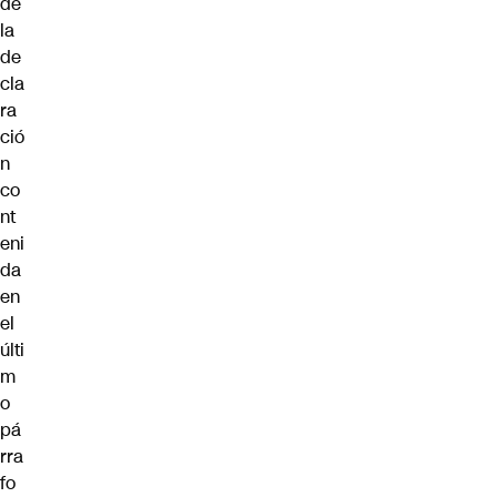
de
la
de
cla
ra
ció
n
co
nt
eni
da
en
el
últi
m
o
pá
rra
fo