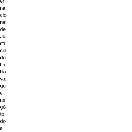
er
na
cio
nal
de
Ju
sti
cia
de
La
Ha
ya
,
qu
e
ne
gó
to
do
s