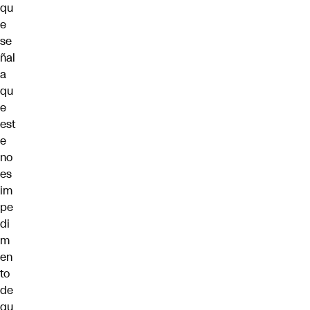
qu
e
se
ñal
a
qu
e
est
e
no
es
im
pe
di
m
en
to
de
qu