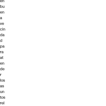
en
bu
en
a
ve
cin
da
d
pa
ra
at
en
de
r
los
as
un
tos
rel