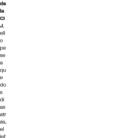
de
la
CI
J
,
ell
o
pe
se
a
qu
e
do
s
dí
as
atr
ás,
el
jef