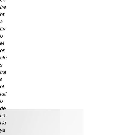
fre
nt
a
Ev
o
M
or
ale
s
tra
s
el
fall
o
de
La
Ha
ya