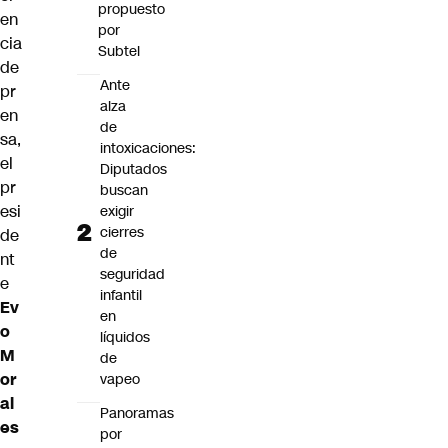
propuesto
en
por
cia
Subtel
de
Ante
pr
alza
en
de
sa,
intoxicaciones:
el
Diputados
pr
buscan
esi
exigir
cierres
de
de
nt
seguridad
e
infantil
Ev
en
o
líquidos
M
de
or
vapeo
al
Panoramas
es
por