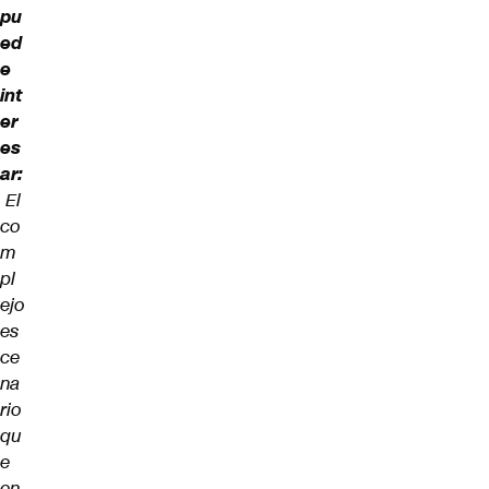
pu
ed
e
int
er
es
ar:
El
co
m
pl
ejo
es
ce
na
rio
qu
e
en